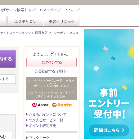
つげサロン検索トップ
マイページ
ヘルプ
ン
エステサロン
美容クリニック
ケイトステージラッシュ 四日市店
>
クーポン・メニュ
ようこそ、ゲストさん。
約する
ログインする
会員登録する（無料）
クする
ホットペッパービューティーなら
1%
ポイントが
たまる！
ためたポイントをつかっておとく
にサロンをネット予約！
たまるポイントについて
つかえるサービス一覧
ポイント設定変更
ブックマーク