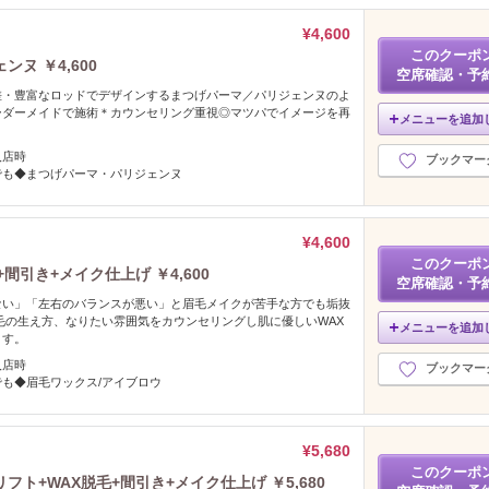
¥4,600
このクーポ
ヌ ￥4,600
空席確認・予
差・豊富なロッドでデザインするまつげパーマ／パリジェンヌのよ
ーダーメイドで施術＊カウンセリング重視◎マツパでイメージを再
メニューを追加
入店時
ブックマー
でも◆まつげパーマ・パリジェンヌ
¥4,600
このクーポ
引き+メイク仕上げ ￥4,600
空席確認・予
ない」「左右のバランスが悪い」と眉毛メイクが苦手な方でも垢抜
毛の生え方、なりたい雰囲気をカウンセリングし肌に優しいWAX
メニューを追加
ます。
入店時
ブックマー
も◆眉毛ワックス/アイブロウ
¥5,680
このクーポ
ト+WAX脱毛+間引き+メイク仕上げ ￥5,680