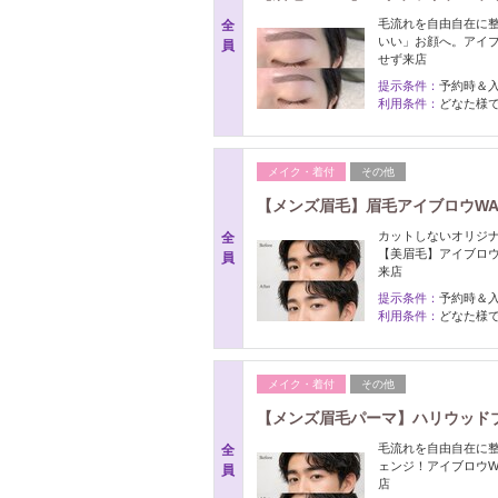
毛流れを自由自在に
全
いい」お顔へ。アイブ
員
せず来店
提示条件：
予約時＆
利用条件：
どなた様で
メイク・着付
その他
【メンズ眉毛】眉毛アイブロウWAX
カットしないオリジナ
全
【美眉毛】アイブロウ
員
来店
提示条件：
予約時＆
利用条件：
どなた様で
メイク・着付
その他
【メンズ眉毛パーマ】ハリウッドブロ
毛流れを自由自在に
全
ェンジ！アイブロウW
員
店