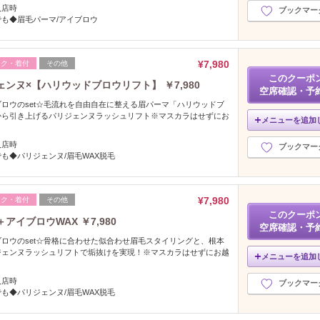
入店時
ブックマー
も◆眉毛パーマ/アイブロウ
¥7,980
イク・着付
その他
このクーポ
ェンヌ×【ハリウッドブロウリフト】 ￥7,980
空席確認・予
ロウのset☆毛流れを自由自在に整える眉パーマ「ハリウッドブ
から引き上げるパリジェンヌラッシュリフト※マスカラはせずにお
メニューを追加
入店時
ブックマー
も◆パリジェンヌ/眉毛WAX脱毛
¥7,980
イク・着付
その他
このクーポ
アイブロウWAX ￥7,980
空席確認・予
ロウのset☆骨格に合わせた似合わせ眉毛スタイリングと、根本
ジェンヌラッシュリフトで垢抜けを実現！※マスカラはせずにお越
メニューを追加
入店時
ブックマー
も◆パリジェンヌ/眉毛WAX脱毛