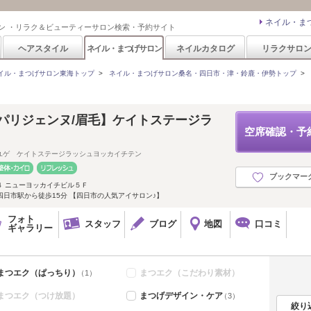
ネイル・ま
ン ・リラク＆ビューティーサロン検索・予約サイト
ヘアスタイル
ネイル・まつげサロン
ネイルカタログ
リラクサロ
イル・まつげサロン東海トップ
>
ネイル・まつげサロン桑名・四日市・津・鈴鹿・伊勢トップ
>
パリジェンヌ/眉毛】ケイトステージラ
空席確認・予
ユゲ ケイトステージラッシュヨッカイチテン
ブックマー
４ ニューヨッカイチビル５Ｆ
四日市駅から徒歩15分 【四日市の人気アイサロン♪】
フォト
スタッフ
ブログ
地図
口コミ
ギャラリー
まつエク（ぱっちり）
まつエク（こだわり素材）
（1）
まつエク（つけ放題）
まつげデザイン・ケア
（3）