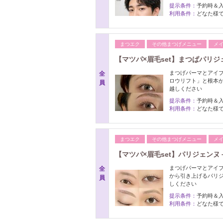
提示条件：
予約時＆
利用条件：
どなた様で
まつエク
その他まつげメニュー
メ
【マツパ×眉毛set】まつぱパリジ
まつげパーマとアイブ
全
ロウリフト」と根本
員
越しください
提示条件：
予約時＆
利用条件：
どなた様で
まつエク
その他まつげメニュー
メ
【マツパ×眉毛set】パリジェンヌ＋
まつげパーマとアイブ
全
から引き上げるパリ
員
しください
提示条件：
予約時＆
利用条件：
どなた様で