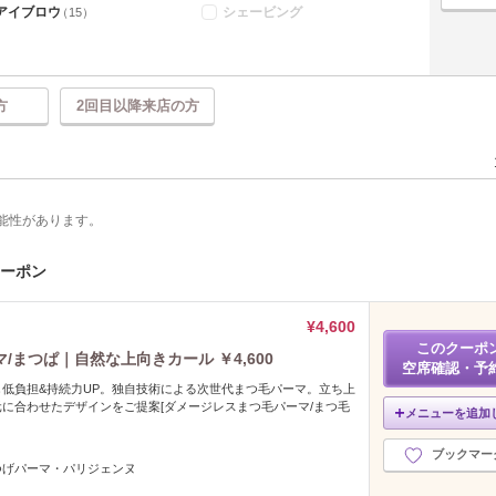
アイブロウ
シェービング
（15）
方
2回目以降来店の方
能性があります。
クーポン
¥4,600
このクーポ
まつぱ｜自然な上向きカール ￥4,600
空席確認・予
低負担&持続力UP。独自技術による次世代まつ毛パーマ。立ち上
に合わせたデザインをご提案[ダメージレスまつ毛パーマ/まつ毛
メニューを追加
ブックマー
つげパーマ・パリジェンヌ