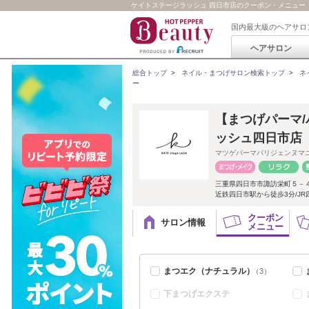
ケイトステージラッシュ 四日市店のクーポン・メニュー
国内最大級のヘアサロ
ヘアサロン
総合トップ
>
ネイル・まつげサロン検索トップ
>
ネ
ー
【まつげパーマ/
ッシュ四日市店
マツゲパーマパリジェンヌマ
三重県四日市市諏訪栄町５－
近鉄四日市駅から徒歩3分/JR
クーポン
サロン情報
メニュー
まつエク（ナチュラル）
（3）
下まつげエクステ