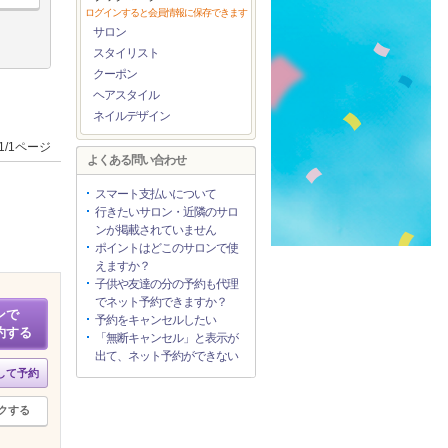
ログインすると会員情報に保存できます
サロン
スタイリスト
クーポン
ヘアスタイル
ネイルデザイン
1/1ページ
よくある問い合わせ
スマート支払いについて
行きたいサロン・近隣のサロ
ンが掲載されていません
ポイントはどこのサロンで使
えますか？
子供や友達の分の予約も代理
でネット予約できますか？
ンで
予約をキャンセルしたい
約する
「無断キャンセル」と表示が
出て、ネット予約ができない
して予約
クする