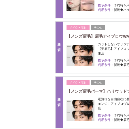
提示条件：
予約時＆
利用条件：
新規◆パリ
メイク・着付
その他
【メンズ眉毛】眉毛アイブロウWAX
カットしないオリジナ
新
【美眉毛】アイブロウ
規
来店
提示条件：
予約時＆
利用条件：
新規◆眉毛
メイク・着付
その他
【メンズ眉毛パーマ】ハリウッドブロ
毛流れを自由自在に
新
ェンジ！アイブロウW
規
店
提示条件：
予約時＆
利用条件：
新規◆眉毛