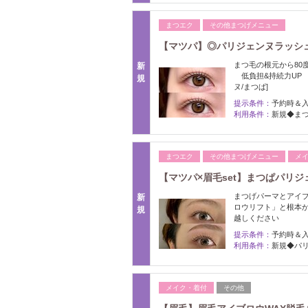
まつエク
その他まつげメニュー
【マツパ】◎パリジェンヌラッシュ
まつ毛の根元から80
新
低負担&持続力UP 
規
ヌ/まつぱ]
提示条件：
予約時＆
利用条件：
新規◆ま
まつエク
その他まつげメニュー
メ
【マツパ×眉毛set】まつぱパリジェ
まつげパーマとアイブ
新
ロウリフト」と根本
規
越しください
提示条件：
予約時＆
利用条件：
新規◆パリ
メイク・着付
その他