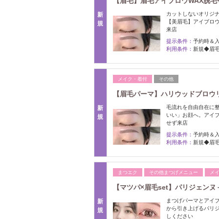
【眉毛】眉毛アイブロウWAX脱毛+間
カットしないオリジナ
新
【美眉毛】アイブロウ
規
来店
提示条件：
予約時＆
利用条件：
新規◆眉毛
メイク・着付
その他
【眉毛パーマ】ハリウッドブロウリフ
毛流れを自由自在に
新
いい」お顔へ。アイブ
規
せず来店
提示条件：
予約時＆
利用条件：
新規◆眉毛
まつエク
その他まつげメニュー
メ
【マツパ×眉毛set】パリジェンヌ＋
まつげパーマとアイブ
新
から引き上げるパリ
規
しください