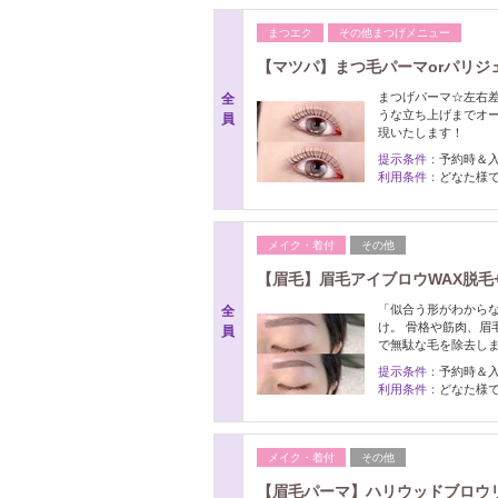
まつエク
その他まつげメニュー
【マツパ】まつ毛パーマorパリジェン
まつげパーマ☆左右
全
うな立ち上げまでオ
員
現いたします！
提示条件：
予約時＆
利用条件：
どなた様
メイク・着付
その他
【眉毛】眉毛アイブロウWAX脱毛+間
「似合う形がわから
全
け。 骨格や筋肉、眉
員
で無駄な毛を除去し
提示条件：
予約時＆
利用条件：
どなた様で
メイク・着付
その他
【眉毛パーマ】ハリウッドブロウリフ