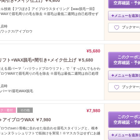
引き+メイク仕上げ ￥4,600
空席確認・予
ル技術【フワぼさ】アイブロウスタイリング【wax脱毛一回】
WAXで眉毛周りの毛を除去 ※眉毛は最低二週間は自己処理せず
メニューを追加
入店時
ブックマー
ワックス/アイブロウ
¥5,680
このクーポ
ト+WAX脱毛+間引き+メイク仕上げ ￥5,680
空席確認・予
整える眉パーマ「ハリウッドブロウリフト」で「すっぴんでもかわ
ロウWAXで眉毛周りの毛を除去 ※眉毛は最低二週間は自己処理
メニューを追加
入店時
ブックマー
パーマ/眉毛WAX脱毛
¥7,980
イク・着付
その他
このクーポ
アイブロウWAX ￥7,980
空席確認・予
ロウのset☆骨格に合わせた似合わせ眉毛スタイリングと、根本
ジェンヌラッシュリフトで垢抜けを実現！※マスカラはせずにお越
メニューを追加