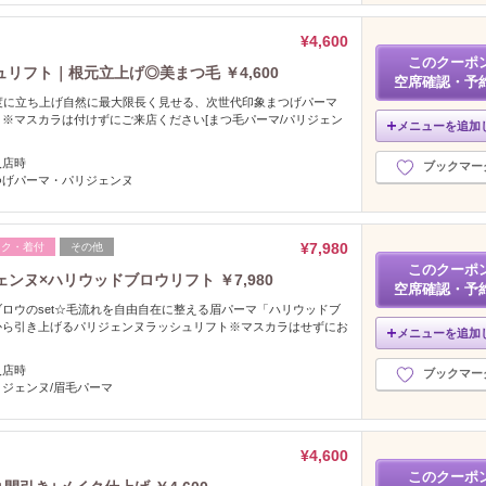
¥4,600
このクーポ
リフト｜根元立上げ◎美まつ毛 ￥4,600
空席確認・予
度に立ち上げ自然に最大限長く見せる、次世代印象まつげパーマ
※マスカラは付けずにご来店ください[まつ毛パーマ/パリジェン
メニューを追加
入店時
ブックマー
つげパーマ・パリジェンヌ
¥7,980
イク・着付
その他
このクーポ
ンヌ×ハリウッドブロウリフト ￥7,980
空席確認・予
ロウのset☆毛流れを自由自在に整える眉パーマ「ハリウッドブ
から引き上げるパリジェンヌラッシュリフト※マスカラはせずにお
メニューを追加
入店時
ブックマー
ジェンヌ/眉毛パーマ
¥4,600
このクーポ