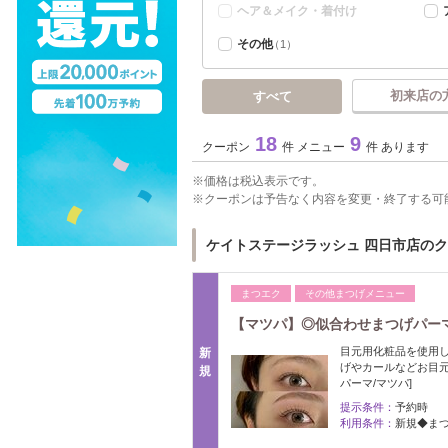
ヘア＆メイク・着付け
その他
（1）
初来店の
すべて
18
9
クーポン
件 メニュー
件 あります
価格は税込表示です。
クーポンは予告なく内容を変更・終了する可
ケイトステージラッシュ 四日市店の
まつエク
その他まつげメニュー
【マツパ】◎似合わせまつげパーマ/
目元用化粧品を使用し
新
げやカールなどお目元
規
パーマ/マツパ]
提示条件：
予約時
利用条件：
新規◆ま