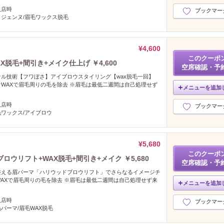
入店時
ブックマー
ジェンヌ/眉毛ワックス脱毛
¥4,600
このクーポ
脱毛+間引き+メイク仕上げ ￥4,600
空席確認・予
ル技術【フワぼさ】アイブロウスタイリング【wax脱毛一回】
WAXで眉毛周りの毛を除去 ※眉毛は最低二週間は自己処理せず
メニューを追加
入店時
ブックマー
ワックス/アイブロウ
¥5,680
このクーポ
ウリフト+WAX脱毛+間引き+メイク ￥5,680
空席確認・予
整える眉パーマ「ハリウッドブロウリフト」でさらなるイメージチ
AXで眉毛周りの毛を除去 ※眉毛は最低二週間は自己処理せず来
メニューを追加
入店時
ブックマー
パーマ/眉毛WAX脱毛