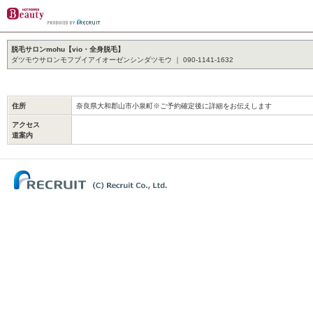
脱毛サロンmohu【vio・全身脱毛】
ダツモウサロンモフブイアイオーゼンシンダツモウ ｜ 090-1141-1632
住所
奈良県大和郡山市小泉町※ご予約確定後に詳細をお伝えします
アクセス
道案内