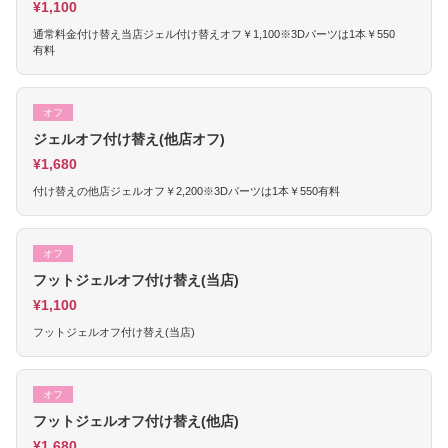
¥1,100
通常料金付け替え当店ジェル付け替えオフ￥1,100※3Dパーツは1本￥550
有料
オフ
ジェルオフ付け替え(他店オフ)
¥1,680
付け替えの他店ジェルオフ￥2,200※3Dパーツは1本￥550有料
オフ
フットジェルオフ付け替え(当店)
¥1,100
フットジェルオフ付け替え(当店)
オフ
フットジェルオフ付け替え(他店)
¥1,680