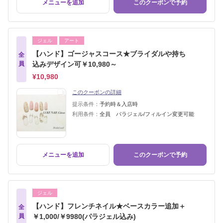
メニューを追加
このクーポンで予約
ジェル
アート
【ハンド】ゴージャスコース★ブライダルや持ち
全
員
込みデザイン可￥10,980～
¥10,980
このクーポンの詳細
提示条件：
予約時＆入店時
利用条件：
全員 パラジェル/フィルイン変更可能
メニューを追加
このクーポンで予約
ジェル
【ハンド】フレンチネイル★ベースカラー追加＋
全
員
￥1,000/￥9980(パラジェル込み)