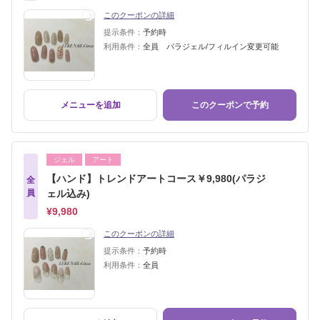
このクーポンの詳細
提示条件：
予約時
利用条件：
全員 パラジェル/フィルイン変更可能
メニューを追加
このクーポンで予約
ジェル
アート
【ハンド】トレンドアートコース￥9,980(パラジ
全
員
ェル込み)
¥9,980
このクーポンの詳細
提示条件：
予約時
利用条件：
全員