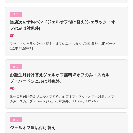
オフ
当店次回予約ハンドジェルオフ付け替え(シェラック・オ
フのみは対象外)
¥0
フット・シェラック付け替え・オフのみ・スカルプは対象外。3Dパーツ
は1本￥550有料
オフ
お誕生月付け替えジェルオフ無料※オフのみ・スカル
プ・ハードジェルは対象外。
¥0
誕生日月付け替えジェルオフ無料。他店オフ・フットオフも対象。オフ
のみ・スカルプ・ハードジェルは対象外。3Dパーツ1本￥550
オフ
ジェルオフ当店付け替え