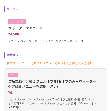
ケアカラー
ケアカラー
ウォーターケアコース
¥4,500
ファイル+ウォーターケア＋シャイナーorマニキュアトップコート
付替オフ
※付替オフメニューはネイルメニューとセットで予約してください。
オフ
ご新規様付け替えジェルオフ無料(オフのみ＋ウォーター
ケアは別メニューを選択下さい)
¥0
ハンドジェル・フットジェル・シェラックオフご新規様付け替えジェル
オフ無料！※オフのみ・ハードジェル・スカルプ対象外。3Dパーツは1本
￥550有料