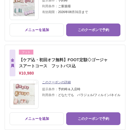
提示条件：
予約時
利用条件：
ご新規様
有効期限：
2026年08月31日まで
メニューを追加
このクーポンで予約
フット
【ケア込・初回オフ無料】FOOT定額◇ゴージャ
全
員
スアートコース フットバス込
¥10,980
このクーポンの詳細
提示条件：
予約時＆入店時
利用条件：
どなたでも パラジェル/フィルイン/ネイル
メニューを追加
このクーポンで予約