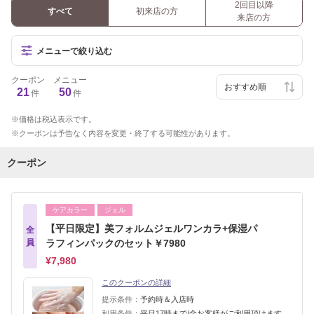
2回目以降
すべて
初来店の方
来店の方
メニューで絞り込む
クーポン
メニュー
21
50
件
件
価格は税込表示です。
クーポンは予告なく内容を変更・終了する可能性があります。
クーポン
ケアカラー
ジェル
【平日限定】美フォルムジェルワンカラ+保湿パ
全
員
ラフィンパックのセット￥7980
¥7,980
このクーポンの詳細
提示条件：
予約時＆入店時
利用条件：
平日17時まで/全お客様がご利用頂けます