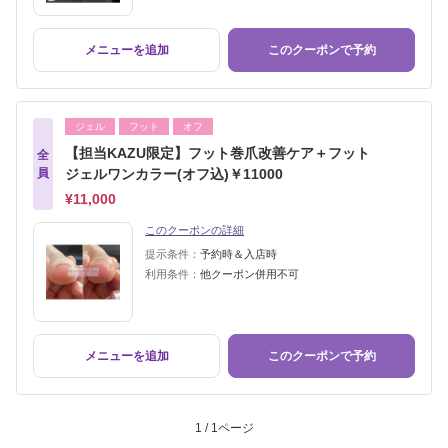
メニューを追加
このクーポンで予約
ジェル
フット
オフ
【担当KAZU限定】フット巻爪改善ケア＋フット
全
員
ジェルワンカラー(オフ込)￥11000
¥11,000
このクーポンの詳細
提示条件：
予約時＆入店時
利用条件：
他クーポン併用不可
メニューを追加
このクーポンで予約
1 / 1ページ