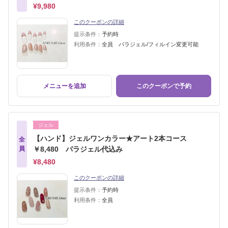
¥9,980
このクーポンの詳細
提示条件：
予約時
利用条件：
全員 パラジェル/フィルイン変更可能
メニューを追加
このクーポンで予約
ジェル
【ハンド】ジェルワンカラー★アート2本コース
全
員
￥8,480 パラジェル代込み
¥8,480
このクーポンの詳細
提示条件：
予約時
利用条件：
全員