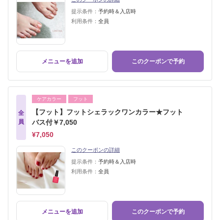
提示条件：
予約時＆入店時
利用条件：
全員
メニューを追加
このクーポンで予約
ケアカラー
フット
【フット】フットシェラックワンカラー★フット
全
員
バス付￥7,050
¥7,050
このクーポンの詳細
提示条件：
予約時＆入店時
利用条件：
全員
メニューを追加
このクーポンで予約