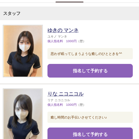
スタッフ
ゆきの マンネ
ユキノ マンネ
個人指名料 1000円
（歴）
思わず眠ってしまうような癒しのひとときを^^
指名して予約する
りな ニコニコル
リナ ニコニコル
個人指名料 1000円
（歴）
癒し時間のお手伝いさせてください♪
指名して予約する