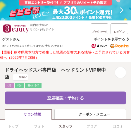
国内最大級の
サロン予約サイト
ブックマーク
ログイン
ゲストさん
ポイントを表示する
ポイントが1%たまる！
ポイントはサロン予約でつかえる！
【重要】熊本県熊本地方で発生した地震の影響のある地域へご予約されているお客
様へ（2026年7月28日）
ドライヘッドスパ専門店 ヘッドミントVIP府中
店
MAP
ｴｽﾃ
ﾘﾗｸ
整体･ｶｲﾛ
空席確認・予約する
クーポン・メニュー
サロン情報
トップ
フォト
スタッフ
ブログ
口コミ