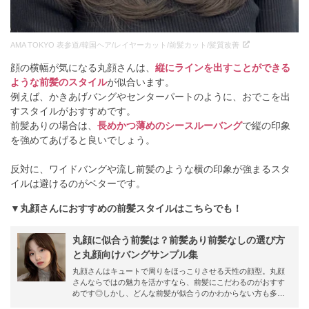
AMA TOKYO 表参道/韓国ヘア/レイヤーカット/前髪カット/髪質改善
顔の横幅が気になる丸顔さんは、
縦にラインを出すことができる
ような前髪のスタイル
が似合います。
例えば、かきあげバングやセンターパートのように、おでこを出
すスタイルがおすすめです。
前髪ありの場合は、
長めかつ薄めのシースルーバング
で縦の印象
を強めてあげると良いでしょう。
反対に、ワイドバングや流し前髪のような横の印象が強まるスタ
イルは避けるのがベターです。
▼丸顔さんにおすすめの前髪スタイルはこちらでも！
丸顔に似合う前髪は？前髪あり前髪なしの選び方
と丸顔向けバングサンプル集
丸顔さんはキュートで周りをほっこりさせる天性の顔型。丸顔
さんならではの魅力を活かすなら、前髪にこだわるのがおすす
めです◎しかし、どんな前髪が似合うのかわからない方も多い
のでは？そこで今回は、丸顔さんに似合う前髪をご紹介！輪郭