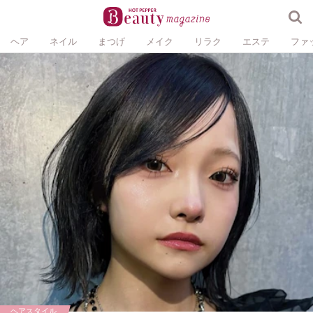
ヘア
ネイル
まつげ
メイク
リラク
エステ
ファ
ヘアスタイル