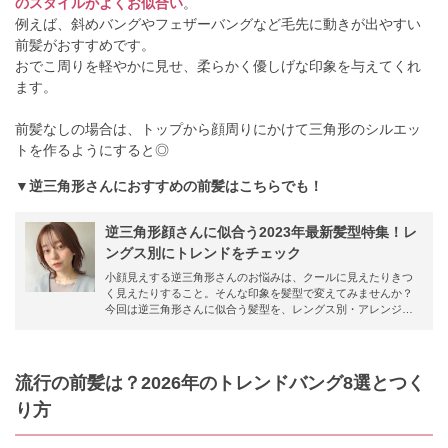
のスタイルがよくお似合い
。
例えば、斜めバングやフェザーバングなど毛先に動きが出やすい
前髪がおすすめです。
おでこ周りを軽やかに見せ、柔らかく優しげな印象を与えてくれ
ます。
前髪なしの場合は、トップから顔周りにかけて三角形のシルエッ
トを作るようにすると◎
▼逆三角形さんにおすすめの前髪はこちらでも！
逆三角形顔さんに似合う2023年最新髪型特集！レ
ングス別にトレンドをチェック
小顔見えする逆三角形さんのお悩みは、クールに見えたりきつ
く見えたりすること。そんな印象を髪型で変えてみませんか？
今回は逆三角形さんに似合う髪型を、レングス別・アレンジ別
に一挙ご紹介。 自分の顔に似合う髪型を見つけて、簡単に印象
をチェンジしましょう♡
流行の前髪は？2026年のトレンドバング8選とつく
り方