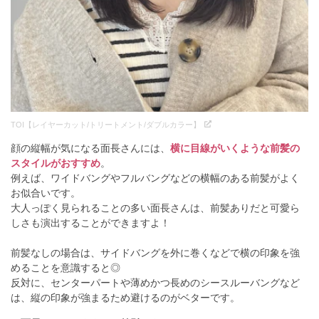
TOI【レイヤーカット/トリートメント/ダブルカラー】
顔の縦幅が気になる面長さんには、
横に目線がいくような前髪の
スタイルがおすすめ
。
例えば、ワイドバングやフルバングなどの横幅のある前髪がよく
お似合いです。
大人っぽく見られることの多い面長さんは、前髪ありだと可愛ら
しさも演出することができますよ！
前髪なしの場合は、サイドバングを外に巻くなどで横の印象を強
めることを意識すると◎
反対に、センターパートや薄めかつ長めのシースルーバングなど
は、縦の印象が強まるため避けるのがベターです。