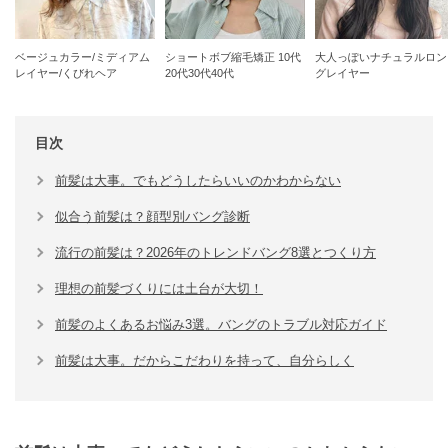
ベージュカラー/ミディアム
ショートボブ縮毛矯正 10代
大人っぽいナチュラルロン
レイヤー/くびれヘア
20代30代40代
グレイヤー
目次
前髪は大事。でもどうしたらいいのかわからない
似合う前髪は？顔型別バング診断
流行の前髪は？2026年のトレンドバング8選とつくり方
理想の前髪づくりには土台が大切！
前髪のよくあるお悩み3選。バングのトラブル対応ガイド
前髪は大事。だからこだわりを持って、自分らしく