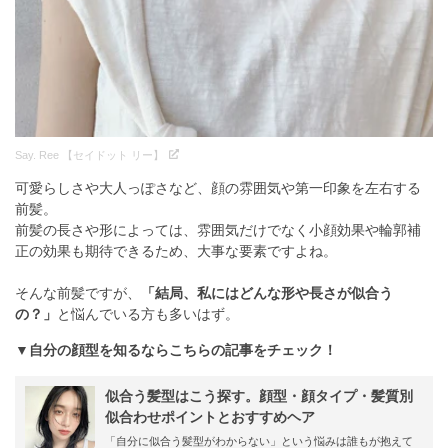
Say. Ree 【セイドット リー】
可愛らしさや大人っぽさなど、顔の雰囲気や第一印象を左右する
前髪。
前髪の長さや形によっては、雰囲気だけでなく小顔効果や輪郭補
正の効果も期待できるため、大事な要素ですよね。
そんな前髪ですが、
「結局、私にはどんな形や長さが似合う
の？」
と悩んでいる方も多いはず。
▼自分の顔型を知るならこちらの記事をチェック！
似合う髪型はこう探す。顔型・顔タイプ・髪質別
似合わせポイントとおすすめヘア
「自分に似合う髪型がわからない」という悩みは誰もが抱えて