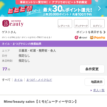
レディース
ブックマーク
ログイン
ゲストさん
ポイントを表示する
ポイントが1%たまる！
ポイントはサロン予約でつかえる！
ネイル・まつげサロンの検索結果
日暮里・町屋・熊野前・舎人
エリア
指定なし
日付
指定なし
来店時刻
77
条件変更
件
すべて
ネイル
まつげ・メイクなど
地図表示
求人一覧
Mimo'beauty salon【ミモビューティーサロン】