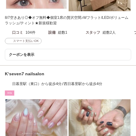
8/7空きあり◎◆オフ無料◆個室1席の贅沢空間♪Wフラット/LED/ボリューム
ラッシュ/ティント★新規様歓迎
口コミ
104件
設備
総数1
スタッフ
総数2人
スマート支払いOK
クーポンを表示
K‘seven7 nailsalon
日暮里駅（東口）から徒歩4分/西日暮里駅から徒歩4分
ﾈｲﾙ