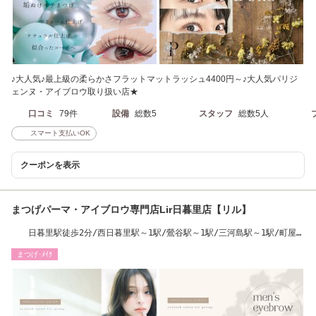
♪大人気♪最上級の柔らかさフラットマットラッシュ4400円～♪大人気パリジ
ェンヌ・アイブロウ取り扱い店★
口コミ
79件
設備
総数5
スタッフ
総数5人
スマート支払いOK
クーポンを表示
まつげパーマ・アイブロウ専門店Lir日暮里店【リル】
日暮里駅徒歩2分/西日暮里駅～1駅/鶯谷駅～1駅/三河島駅～1駅/町屋駅
～1駅/上野駅1駅
まつげ･ﾒｲｸ