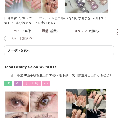
日暮里駅1分/全メニューパラジェル使用♪自爪を削らず傷まない◎口コミ
★4.7/丁寧な施術＆モチに定評あり♪
口コミ
784件
設備
総数2
スタッフ
総数3人
スマート支払いOK
クーポンを表示
Total Beauty Salon WONDER
西日暮里JR山手線改札出口30秒・地下鉄千代田線道灌山出口から徒歩1
分
ﾘﾗｸ
ｴｽﾃ
まつげ･ﾒｲｸ
ﾈｲﾙ