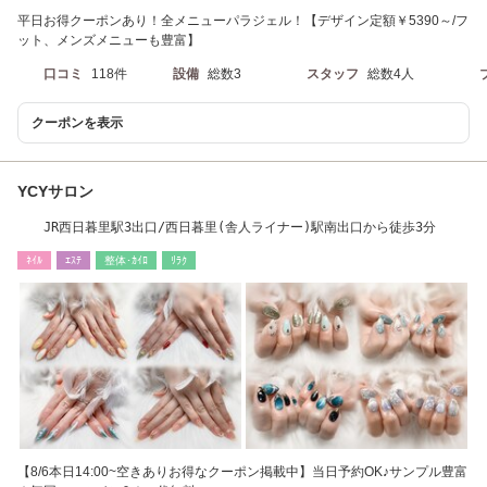
平日お得クーポンあり！全メニューパラジェル！【デザイン定額￥5390～/フ
ット、メンズメニューも豊富】
口コミ
118件
設備
総数3
スタッフ
総数4人
クーポンを表示
YCYサロン
JR西日暮里駅3出口/西日暮里(舎人ライナー)駅南出口から徒歩3分
ﾈｲﾙ
ｴｽﾃ
整体･ｶｲﾛ
ﾘﾗｸ
【8/6本日14:00~空きありお得なクーポン掲載中】当日予約OK♪サンプル豊富