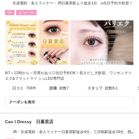
京成電鉄・舎人ライナー・JR日暮里駅より徒歩1分 ◎当日予約大歓迎！
ﾈｲﾙ
まつげ･ﾒｲｸ
8/7＞12時から～空席があり◎当日予約OK！長さだし大歓迎、ワンホンマツ
エク&フラットラツ シュLED専門店
口コミ
708件
設備
総数7
スタッフ
総数8人
クーポンを表示
Can I Dressy 日暮里店
JR・京成電鉄・舎人ライナー日暮里駅徒歩4分。三河島駅徒歩10分。西
日暮里駅徒歩11分