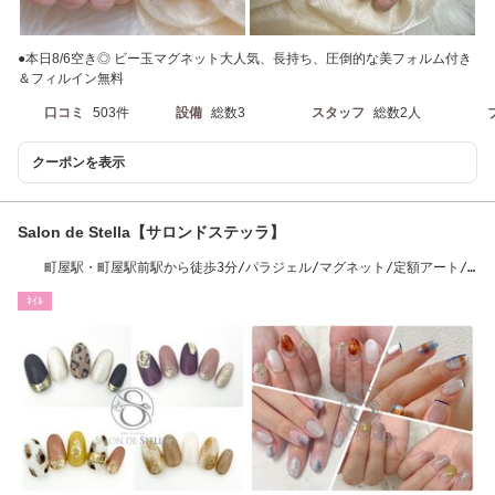
●本日8/6空き◎ ビー玉マグネット大人気、長持ち、圧倒的な美フォルム付き
＆フィルイン無料
口コミ
503件
設備
総数3
スタッフ
総数2人
クーポンを表示
Salon de Stella【サロンドステッラ】
町屋駅・町屋駅前駅から徒歩3分/パラジェル/マグネット/定額アート/
フラッシュネイル
ﾈｲﾙ