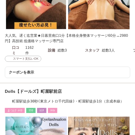
大人気、遅く迄営業★日暮里南口1分【本格全身整体マッサージ60分→2980
円】高技術.低価格マッサージ専門店
口コ
1162
設備
総数3
スタッフ
総数3人
ミ
件
スマート支払いOK
クーポンを表示
Dolls【ドールズ】町屋駅前店
町屋駅徒歩30秒(東京メトロ千代田線)・町屋駅徒歩1分（京成本線）
まつげ･ﾒｲｸ
ﾘﾗｸ
ｴｽﾃ
ﾈｲﾙ