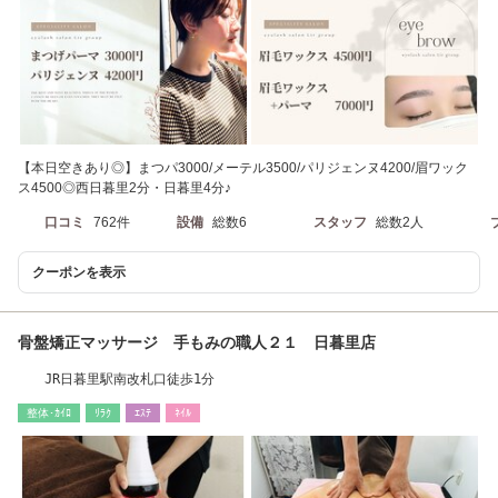
【本日空きあり◎】まつパ3000/メーテル3500/パリジェンヌ4200/眉ワック
ス4500◎西日暮里2分・日暮里4分♪
口コミ
762件
設備
総数6
スタッフ
総数2人
クーポンを表示
骨盤矯正マッサージ 手もみの職人２１ 日暮里店
JR日暮里駅南改札口徒歩1分
整体･ｶｲﾛ
ﾘﾗｸ
ｴｽﾃ
ﾈｲﾙ