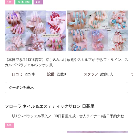
ﾈｲﾙ
整体･ｶｲﾛ
ｴｽﾃ
【本日空き/22時迄営業】持ち込みつけ放題やスカルプが得意/フィルイン、ス
カルプ/パラジェル/ワンホン風
口コミ
225件
設備
総数8
スタッフ
総数8人
クーポンを表示
フローラ ネイル＆エステティックサロン 日暮里
駅1分★パラジェル導入／ JR日暮里京成・舎人ライナー◎当日予約大歓
迎！！
ﾈｲﾙ