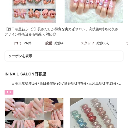
【西日暮里徒歩3分】長さだしが得意な実力派サロン。高技術×持ちの良さ！
デザイン持ち込みも幅広く対応◎
口コミ
26件
設備
総数4
スタッフ
総数2人
クーポンを表示
IN NAIL SALON日暮里
日暮里駅徒歩1分/西日暮里駅9分/鶯谷駅徒歩9分/三河島駅徒歩13分/千
駄木駅徒歩13分
ﾈｲﾙ