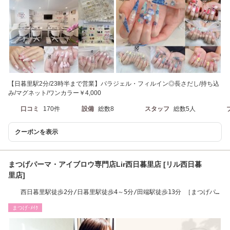
【日暮里駅2分/23時半まで営業】パラジェル・フィルイン◎長さだし/持ち込
み/マグネット/ワンカラー￥4,000
口コミ
170件
設備
総数8
スタッフ
総数5人
クーポンを表示
まつげパーマ・アイブロウ専門店Lir西日暮里店 [リル西日暮
里店]
西日暮里駅徒歩2分/日暮里駅徒歩4～5分/田端駅徒歩13分 ［まつげパー
マ/パリジェンヌ]
まつげ･ﾒｲｸ