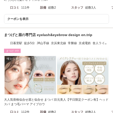
口コミ
111件
設備
総数2
スタッフ
総数3人
クーポンを表示
まつげと眉の専門店 eyelash&eyebrow design en.trip
日暮里駅 徒歩5分 JR山手線 京浜東北線 常磐線 京成電鉄 舎人ライナ
ー 当日予約可能
まつげ･ﾒｲｸ
大人気骨格似合せ眉と似合せ まつパ 目元美人【平日限定クーポン有】ヘッド
スパ まつ毛パーマ アイブロウ
口コミ
112件
設備
総数2
スタッフ
総数2人