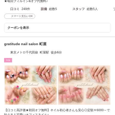
★毎回フィルイン&オフ代無料♪
口コミ
249件
設備
総数5
スタッフ
総数5人
スマート支払いOK
クーポンを表示
gratitude nail salon 町屋
東京メトロ千代田線 町屋駅 徒歩6分
ﾈｲﾙ
【口コミ高評価★初回オフ無料】ネイル初心者さんも安心◎定額￥6000～で
叶う大人可愛いオフィスネイル♪