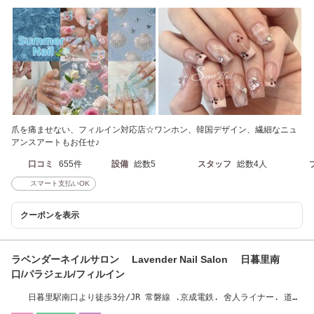
爪を痛ませない、フィルイン対応店☆ワンホン、韓国デザイン、繊細なニュ
アンスアートもお任せ♪
口コミ
655件
設備
総数5
スタッフ
総数4人
スマート支払いOK
クーポンを表示
ラベンダーネイルサロン Lavender Nail Salon 日暮里南
口/パラジェル/フィルイン
日暮里駅南口より徒歩3分/JR 常磐線 .京成電鉄. 舍人ライナー. 道端
の1階