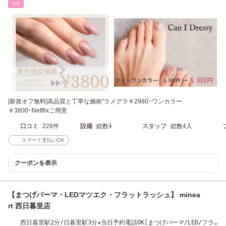
ﾈｲﾙ
[新規オフ無料]高品質と丁寧な施術"ラメグラ￥2980~ワンカラー
￥3800~Netflixご用意
口コミ
228件
設備
総数4
スタッフ
総数4人
スマート支払いOK
クーポンを表示
【まつげパーマ・LEDマツエク・フラットラッシュ】 minea
rt 西日暮里店
西日暮里駅2分/日暮里駅3分★当日予約電話OK[まつげパーマ/LED/フラ