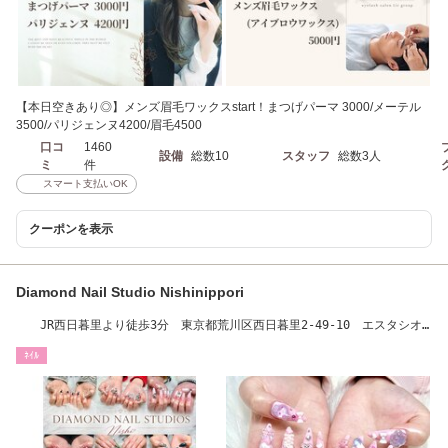
【本日空きあり◎】メンズ眉毛ワックスstart！まつげパーマ 3000/メーテル
3500/パリジェンヌ4200/眉毛4500
口コ
1460
設備
総数10
スタッフ
総数3人
ミ
件
スマート支払いOK
クーポンを表示
Diamond Nail Studio Nishinippori
JR西日暮里より徒歩3分 東京都荒川区西日暮里2-49-10 エスタシオ
ン辻山1102
ﾈｲﾙ