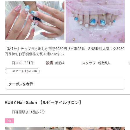
【駅1分】チップ長さ出しが得意6980円リピ率95%～SNS時短人気マグ3980
円長持ちお手頃価格で長く通いやすい
口コミ
221件
設備
総数4
スタッフ
総数5人
スマート支払いOK
クーポンを表示
RUBY Nail Salon 【ルビーネイルサロン】
日暮里駅より徒歩2分
ﾈｲﾙ