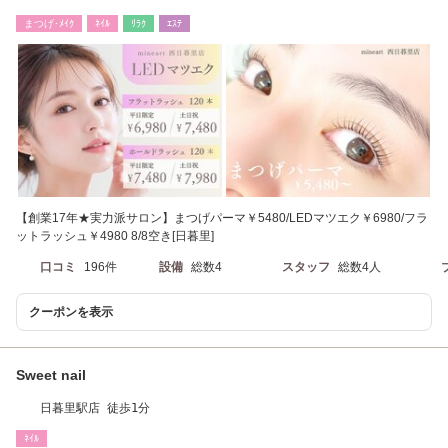
ットラッシュ]
まつげ･ﾒｲｸ
ﾈｲﾙ
ﾘﾗｸ
ｴｽﾃ
【創業17年★実力派サロン】まつげパーマ￥5480/LEDマツエク￥6980/フラ
ットラッシュ￥4980 8/8空き[日暮里]
口コミ
196件
設備
総数4
スタッフ
総数4人
クーポンを表示
Sweet nail
日暮里駅店 徒歩1分
ﾈｲﾙ