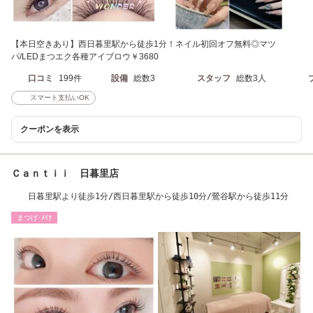
【本日空きあり】西日暮里駅から徒歩1分！ネイル初回オフ無料◎マツ
パ/LEDまつエク各種アイブロウ￥3680
口コミ
199件
設備
総数3
スタッフ
総数3人
スマート支払いOK
クーポンを表示
Ｃａｎｔｉｉ 日暮里店
日暮里駅より徒歩1分/西日暮里駅から徒歩10分/鶯谷駅から徒歩11分
まつげ･ﾒｲｸ