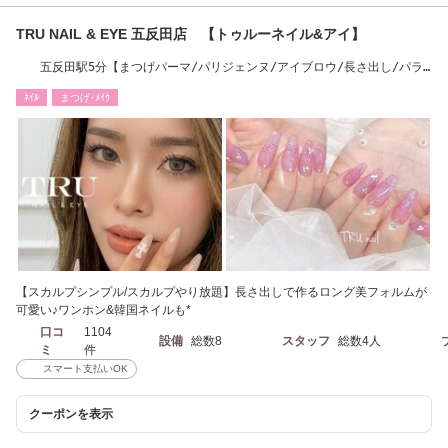
TRU NAIL & EYE 五反田店 【トゥルーネイル&アイ】
五反田駅5分【まつげパーマ/パリジェンヌ/アイブロウ/長さ出し/パラ
ジェル】
ﾈｲﾙ
まつげ･ﾒｲｸ
【スカルプシンプル/スカルプやり放題】長さ出しで作るロング美フォルムが
可愛い♪ワンホン&韓国ネイルも*
口コ
1104
設備
総数8
スタッフ
総数4人
ミ
件
スマート支払いOK
クーポンを表示