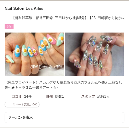
Nail Salon Les Ailes
【都営浅草線・都営三田線 三田駅から徒歩5分】【JR 田町駅から徒歩7
分】
ﾈｲﾙ
《完全プライベート》スカルプやり放題あり◎爪のフォルムを整え上品な爪
先へ★キャラ３D/手書きアートも♪
口コミ
24件
設備
総数1
スタッフ
総数1人
スマート支払いOK
クーポンを表示