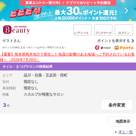
レディース
ブックマーク
ログイン
ゲストさん
ポイントを表示する
ポイントが1%たまる！
ポイントはサロン予約でつかえる！
【重要】熊本県熊本地方で発生した地震の影響のある地域へご予約されているお客
様へ（2026年7月28日）
ネイル・まつげサロンの検索結果
品川・目黒・五反田・田町
エリア
指定なし
日付
指定なし
来店時刻
スカルプが得意なサロン
特集
3
条件変更
件
地図表示
求人一覧