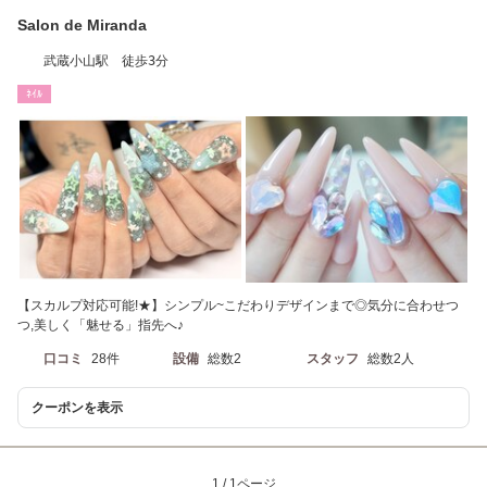
Salon de Miranda
武蔵小山駅 徒歩3分
ﾈｲﾙ
【スカルプ対応可能!★】シンプル~こだわりデザインまで◎気分に合わせつ
つ,美しく「魅せる」指先へ♪
口コミ
28件
設備
総数2
スタッフ
総数2人
クーポンを表示
1 / 1ページ