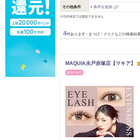
その他条件
条件を追加
※日付未定では指定できません
4
件あります - まつげ・メイクなどの検索結
MAQUIA水戸赤塚店【マキア】
U
まつげ・メイク