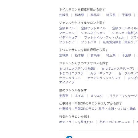
ネイルサロンを都道府県から探す
茨城県
栃木県
群馬県
埼玉県
千葉県
ジャンルからネイルサロンを探す
定額ネイル
定額フットネイル
定額ジェルネイル
マオジェル
ジェルネイルオフ
ジェルオフ無料(ネ
ペディキュア
フットネイル・フットジェル
ブラ
フットケア
フットバス
足裏角質除去・角質ケア
まつエクサロンを都道府県から探す
茨城県
栃木県
群馬県
埼玉県
千葉県
ジャンルからまつエクサロンを探す
まつげエクステ(つけ放題)
まつげエクステ(リペア)
下まつげエクステ
カラーマツエク
セーブルマツ
ラッシュリフト
ケラチンラッシュリフト
まつげ
アイメイク
他のジャンルを探す
美容室
ネイル
まつエク
リラク・マッサージ
仕事帰り・早朝OKのサロンをエリアから探す
仕事帰り・早朝OKのサロン 取手・土浦・つくば・鹿嶋
特集からサロンを探す
ボディラインを整えたい
初めての方にオススメ