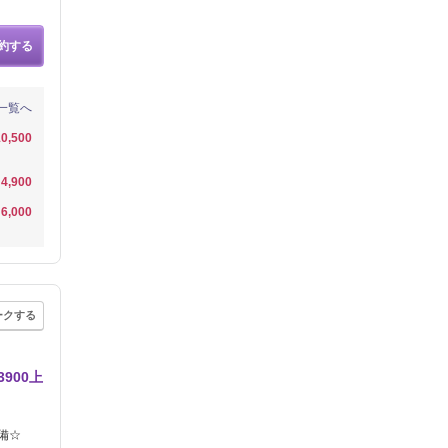
約する
一覧へ
0,500
4,900
6,000
ークする
900上
備☆