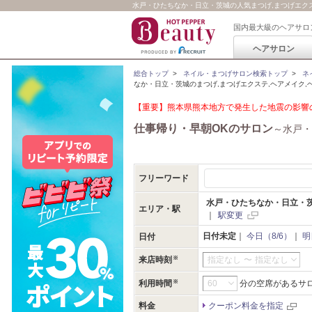
水戸・ひたちなか・日立・茨城の人気まつげ,まつげエクス
国内最大級のヘアサロ
ヘアサロン
総合トップ
>
ネイル・まつげサロン検索トップ
>
ネ
なか・日立・茨城のまつげ,まつげエクステ,ヘアメイク,
【重要】熊本県熊本地方で発生した地震の影響の
仕事帰り・早朝OKのサロン
～水戸・
フリーワード
水戸・ひたちなか・日立・
エリア・駅
｜
駅変更
日付未定
｜
今日（8/6）
｜
明
日付
来店時刻
指定なし
〜
指定なし
利用時間
分の空席があるサ
料金
クーポン料金を指定