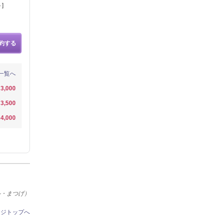
]
約する
一覧へ
3,000
3,500
4,000
ル・まつげ）
ージトップへ