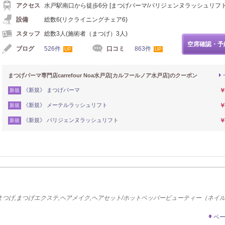
アクセス
水戸駅南口から徒歩6分 [まつげパーマ/パリジェンヌラッシュリフト
設備
総数6(リクライニングチェア6)
スタッフ
総数3人(施術者（まつげ）3人)
空席確認・予
ブログ
526件
口コミ
863件
UP
UP
まつげパーマ専門店carrefour Noa水戸店[カルフールノア水戸店]のクーポン
《新規》 まつげパーマ
￥
新規
《新規》 メーテルラッシュリフト
￥
新規
《新規》 パリジェンヌラッシュリフト
￥
新規
つげ,まつげエクステ,ヘアメイク,ヘアセット/ホットペッパービューティー（ネイ
ペ