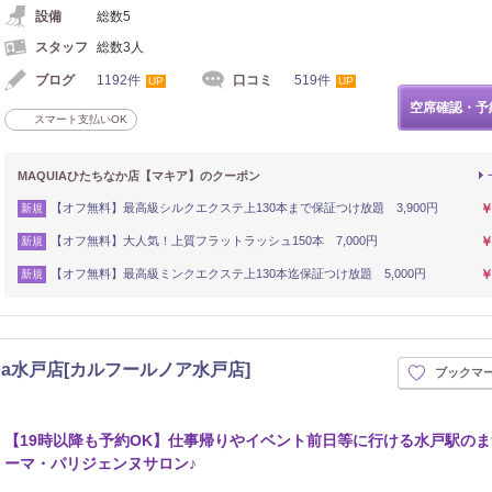
設備
総数5
スタッフ
総数3人
ブログ
1192件
口コミ
519件
UP
UP
空席確認・予
スマート支払いOK
MAQUIAひたちなか店【マキア】のクーポン
【オフ無料】最高級シルクエクステ上130本まで保証つけ放題 3,900円
￥
新規
【オフ無料】大人気！上質フラットラッシュ150本 7,000円
￥
新規
【オフ無料】最高級ミンクエクステ上130本迄保証つけ放題 5,000円
￥
新規
 Noa水戸店[カルフールノア水戸店]
ブックマ
【19時以降も予約OK】仕事帰りやイベント前日等に行ける水戸駅の
ーマ・パリジェンヌサロン♪