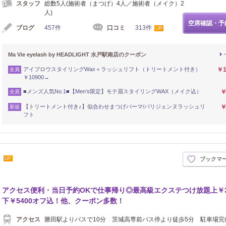
スタッフ
総数5人(施術者（まつげ）4人／施術者（メイク）2
人)
空席確認・予
ブログ
457件
口コミ
313件
UP
Ma Vie eyelash by HEADLIGHT 水戸駅南店のクーポン
アイブロウスタイリングWax＋ラッシュリフト（トリートメント付き）
￥1
全員
￥10900→
■メンズ人気No.1■【Men’s限定】モテ眉スタイリングWAX（メイク込）
￥
全員
【トリートメント付き♪】似合わせまつげパーマ/パリジェンヌラッシュリ
￥
新規
フト
】
UP
ブックマ
アクセス便利・当日予約OKで仕事帰り◎最高級エクステつけ放題上￥3
下￥5400オフ込！他、クーポン多数！
アクセス
勝田駅よりバスで10分 茨城高専前バス停より徒歩5分 駐車場完