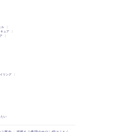
ェル
ニキュア
ア
イリング
したい
入のご案内
掲載をご希望のサロン様はこちら