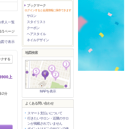
ブックマーク
ログインすると会員情報に保存できます
サロン
スタイリスト
の求人一覧
クーポン
1/1ページ
ヘアスタイル
ネイルデザイン
地図で表示
地図検索
ークする
900上
MAPを表示
徒歩2分
よくある問い合わせ
スマート支払いについて
行きたいサロン・近隣のサロ
ンが掲載されていません
ポイントはどこのサロンで使