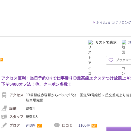
ネイル/まつげサロン
果
リストで表示
｜
P
ブックマ
アクセス便利・当日予約OKで仕事帰り◎最高級エクステつけ放題上￥3
下￥5400オフ込！他、クーポン多数！
アクセス
JR常磐線赤塚駅からバスで15分 国道50号線松ヶ丘交差点より
駐車場完備
設備
総数4
スタッフ
総数3人
ブログ
943件
口コミ
1100件
UP
UP