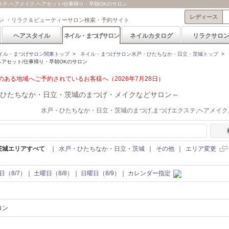
テ,ヘアメイク,ヘアセット/仕事帰り・早朝OKのサロン
レディース
ン ・リラク＆ビューティーサロン検索・予約サイト
ヘアスタイル
ネイル・まつげサロン
ネイルカタログ
リラクサロ
イル・まつげサロン関東トップ
>
ネイル・まつげサロン水戸・ひたちなか・日立・茨城トップ
>
ヘアセット/仕事帰り・早朝OKのサロン
ある地域へご予約されているお客様へ（2026年7月28日）
ひたちなか・日立・茨城のまつげ・メイクなどサロン～
水戸・ひたちなか・日立・茨城のまつげ,まつげエクステ,ヘアメイク
茨城エリアすべて
｜
水戸・ひたちなか・日立・茨城
｜
その他
｜
エリア変更
日（8/7）
｜
土曜日（8/8）
｜
日曜日（8/9）
｜
カレンダー指定
ロン