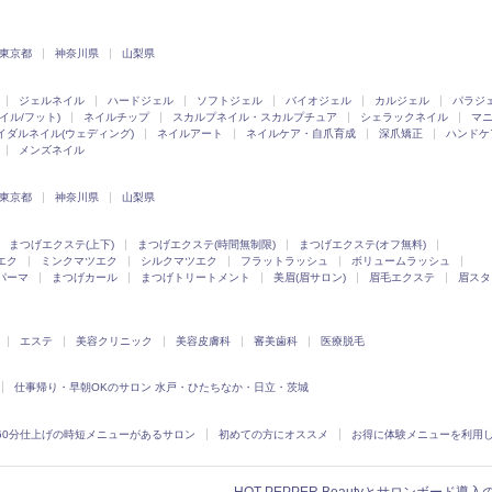
東京都
神奈川県
山梨県
ジェルネイル
ハードジェル
ソフトジェル
バイオジェル
カルジェル
パラジ
イル/フット)
ネイルチップ
スカルプネイル・スカルプチュア
シェラックネイル
マ
イダルネイル(ウェディング)
ネイルアート
ネイルケア・自爪育成
深爪矯正
ハンドケ
メンズネイル
東京都
神奈川県
山梨県
まつげエクステ(上下)
まつげエクステ(時間無制限)
まつげエクステ(オフ無料)
エク
ミンクマツエク
シルクマツエク
フラットラッシュ
ボリュームラッシュ
パーマ
まつげカール
まつげトリートメント
美眉(眉サロン)
眉毛エクステ
眉スタ
エステ
美容クリニック
美容皮膚科
審美歯科
医療脱毛
仕事帰り・早朝OKのサロン 水戸・ひたちなか・日立・茨城
60分仕上げの時短メニューがあるサロン
初めての方にオススメ
お得に体験メニューを利用
HOT PEPPER Beautyとサロンボード導