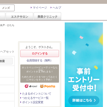
マイページ
ヘルプ
メンズ
ン
エステサロン
美容クリニック
水戸・ひたち
ようこそ、ゲストさん。
,ヘアセット
ログインする
会員登録する（無料）
ホットペッパービューティーなら
1%
ポイントが
たまる！
ためたポイントをつかっておとく
にサロンをネット予約！
たまるポイントについて
つかえるサービス一覧
ポイント設定変更