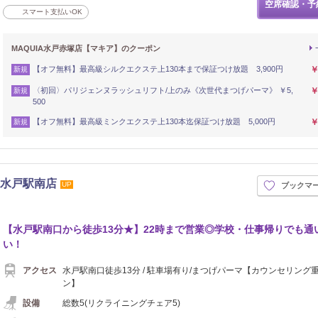
空席確認・予
スマート支払いOK
MAQUIA水戸赤塚店【マキア】のクーポン
【オフ無料】最高級シルクエクステ上130本まで保証つけ放題 3,900円
￥
新規
〈初回〉パリジェンヌラッシュリフト/上のみ《次世代まつげパーマ》 ￥5,
￥
新規
500
【オフ無料】最高級ミンクエクステ上130本迄保証つけ放題 5,000円
￥
新規
GHT 水戸駅南店
UP
ブックマ
【水戸駅南口から徒歩13分★】22時まで営業◎学校・仕事帰りでも通
い！
アクセス
水戸駅南口徒歩13分 / 駐車場有り/まつげパーマ【カウンセリング
ン】
設備
総数5(リクライニングチェア5)