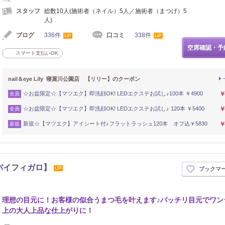
スタッフ
総数10人(施術者（ネイル）5人／施術者（まつげ）5
人)
ブログ
336件
口コミ
338件
UP
UP
空席確認・予
スマート支払いOK
nail＆eye Lily 寝屋川公園店 【リリー】のクーポン
☆お盆限定☆【マツエク】即洗顔OK! LEDエクステお試し♪100本 ￥4900
￥
全員
☆お盆限定☆【マツエク】即洗顔OK! LEDエクステお試し♪ 120本 ￥5400
￥
全員
新規☆【マツエク】アイシート付♪フラットラッシュ120本 オフ込￥5830
￥
新規
ルムバイフィガロ】
UP
ブックマ
理想の目元に！お客様の似合うまつ毛を叶えます♪パッチリ目元でワン
上の大人上品な仕上がりに！