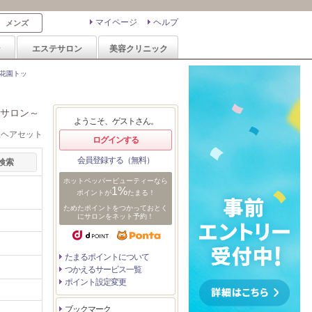
マイページ
ヘルプ
メンズ
ン
エステサロン
美容クリニック
花園トッ
サロン～
ようこそ、ゲストさん。
,ヘアセット
ログインする
会員登録する（無料）
ホットペッパービューティーなら
道
1%
ポイントが
たまる！
ためたポイントをつかっておとく
にサロンをネット予約！
たまるポイントについて
つかえるサービス一覧
ポイント設定変更
ブックマーク