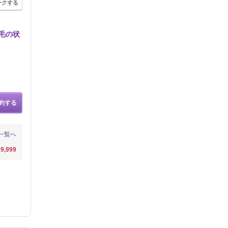
ークする
毛の状
約する
一覧へ
9,999