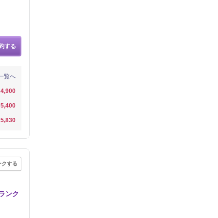
約する
一覧へ
4,900
5,400
5,830
ークする
ランク