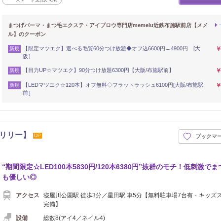
まつげパーマ・まつ毛エクステ・アイブロウ専門店memelu近鉄布施駅前店【メメ
ル】のクーポン
【限定マツエク】選べる毛質60分つけ放題◆オフ込6600円→4900円 [大
￥
新規
阪］
【目力UP☆マツエク】90分つけ放題6300円【大阪/布施駅前】
￥
新規
【LEDマツエク☆120本】オフ無料◇フラットラッシュ6100円[大阪/布施駅
￥
新規
前］
 【リリー】
UP
ブックマ
“期間限定☆LED100本5830円/120本6380円”抜群のモチ！低刺激で
も優しい◎
アクセス
寝屋川公園駅 徒歩3分／星田駅 車5分【無料駐車場7台有・キッズ
完備】
設備
総数8(アイ4／ネイル4)