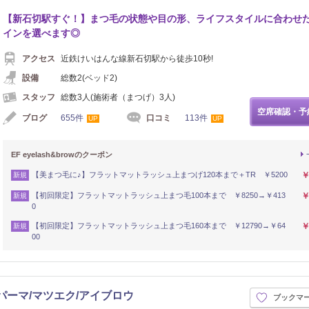
【新石切駅すぐ！】まつ毛の状態や目の形、ライフスタイルに合わせ
インを選べます◎
アクセス
近鉄けいはんな線新石切駅から徒歩10秒!
設備
総数2(ベッド2)
スタッフ
総数3人(施術者（まつげ）3人)
空席確認・予
ブログ
655件
口コミ
113件
UP
UP
EF eyelash&browのクーポン
【美まつ毛に♪】フラットマットラッシュ上まつげ120本まで＋TR ￥5200
￥
新規
【初回限定】フラットマットラッシュ上まつ毛100本まで ￥8250→￥413
￥
新規
0
【初回限定】フラットマットラッシュ上まつ毛160本まで ￥12790→￥64
￥
新規
00
 まつげパーマ/マツエク/アイブロウ
ブックマ