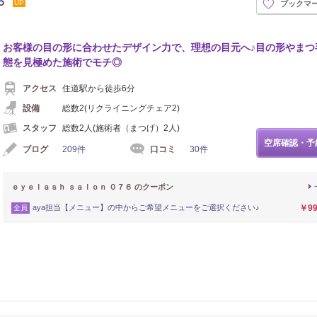
６
UP
ブックマ
お客様の目の形に合わせたデザイン力で、理想の目元へ♪目の形やまつ
態を見極めた施術でモチ◎
アクセス
住道駅から徒歩6分
設備
総数2(リクライニングチェア2)
スタッフ
総数2人(施術者（まつげ）2人)
空席確認・予
ブログ
209件
口コミ
30件
ｅｙｅｌａｓｈ ｓａｌｏｎ ０７６ のクーポン
aya担当【メニュー】の中からご希望メニューをご選択ください♪
￥99
全員