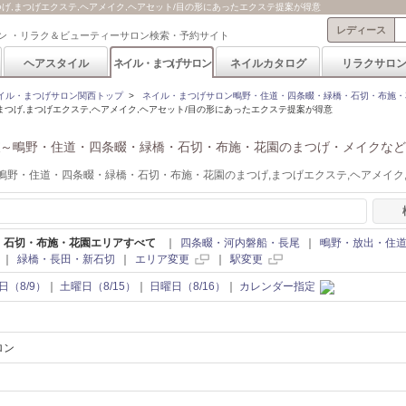
げ,まつげエクステ,ヘアメイク,ヘアセット/目の形にあったエクステ提案が得意
レディース
ン ・リラク＆ビューティーサロン検索・予約サイト
ヘアスタイル
ネイル・まつげサロン
ネイルカタログ
リラクサロ
イル・まつげサロン関西トップ
>
ネイル・まつげサロン鴫野・住道・四条畷・緑橋・石切・布施・
つげ,まつげエクステ,ヘアメイク,ヘアセット/目の形にあったエクステ提案が得意
～鴫野・住道・四条畷・緑橋・石切・布施・花園のまつげ・メイクなど
鴫野・住道・四条畷・緑橋・石切・布施・花園のまつげ,まつげエクステ,ヘアメイク
・石切・布施・花園エリアすべて
｜
四条畷・河内磐船・長尾
｜
鴫野・放出・住
｜
緑橋・長田・新石切
｜
エリア変更
｜
駅変更
日（8/9）
｜
土曜日（8/15）
｜
日曜日（8/16）
｜
カレンダー指定
ロン