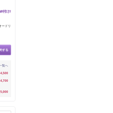
W付け/
オードリ
約する
一覧へ
4,500
4,700
5,000