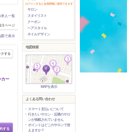
ログインすると会員情報に保存できます
サロン
スタイリスト
の求人一覧
クーポン
1/1ページ
ヘアスタイル
ネイルデザイン
地図で表示
地図検索
ークする
いカー
MAPを表示
よくある問い合わせ
スマート支払いについて
行きたいサロン・近隣のサロ
ンが掲載されていません
ポイントはどこのサロンで使
約する
えますか？