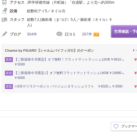
アクセス
JR学研都市線（片町線）「住道駅」より北へ約300m
設備
総数8(アイ5／ネイル3)
スタッフ
総数7人(施術者（まつげ）5人／施術者（ネイル）4
人)
空席確認・予
ブログ
304件
口コミ
267件
UP
Charme by FIGARO【シャルムバイフィガロ】のクーポン
【ご新規様今月限定】オフ無料！フラットマットラッシュ120本￥9610→
￥
新規
￥5500
【ご新規様今月限定♪】オフ無料フラットマットラッシュ140本￥10680→
￥
新規
￥6000
☆8月ゲリラクーポン☆ パリジェンヌラッシュリフト ￥8320→￥3300
￥
新規
ブックマ