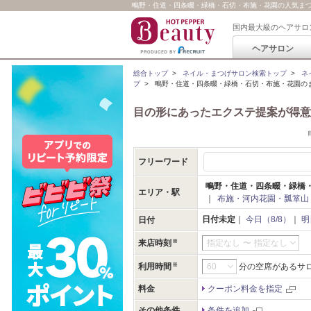
鴫野・住道・四条畷・緑橋・石切・布施・花園の人気まつ
国内最大級のヘアサロ
ヘアサロン
総合トップ
>
ネイル・まつげサロン検索トップ
>
ネ
プ
>
鴫野・住道・四条畷・緑橋・石切・布施・花園のま
目の形にあったエクステ提案が得意
フリーワード
鴫野・住道・四条畷・緑橋
エリア・駅
｜
布施・河内花園・瓢箪山
日付未定
｜
今日（8/8）
｜
明
日付
来店時刻
指定なし
〜
指定なし
利用時間
分の空席があるサ
料金
クーポン料金を指定
その他条件
条件を追加