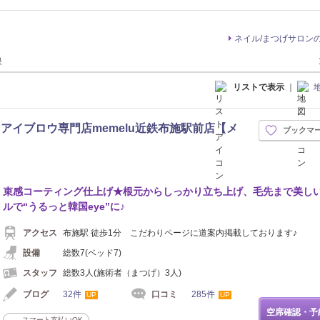
ネイル/まつげサロン
果
リストで表示
｜
アイブロウ専門店memelu近鉄布施駅前店【メ
ブックマ
束感コーティング仕上げ★根元からしっかり立ち上げ、毛先まで美し
ルで“うるっと韓国eye”に♪
アクセス
布施駅 徒歩1分 こだわりページに道案内掲載しております♪
設備
総数7(ベッド7)
スタッフ
総数3人(施術者（まつげ）3人)
ブログ
32件
口コミ
285件
UP
UP
空席確認・予
スマート支払いOK