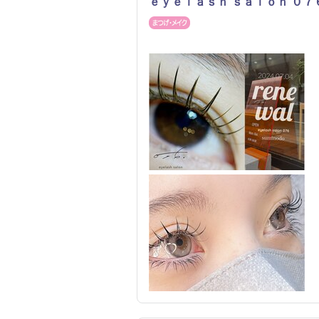
ｅｙｅｌａｓｈ ｓａｌｏｎ ０７
まつげ・メイク