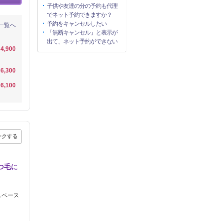
子供や友達の分の予約も代理
でネット予約できますか？
予約をキャンセルしたい
一覧へ
「無断キャンセル」と表示が
出て、ネット予約ができない
4,900
6,300
6,100
ークする
まつ毛に
スペース