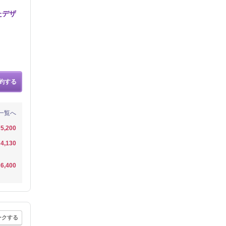
たデザ
約する
一覧へ
5,200
4,130
6,400
ークする