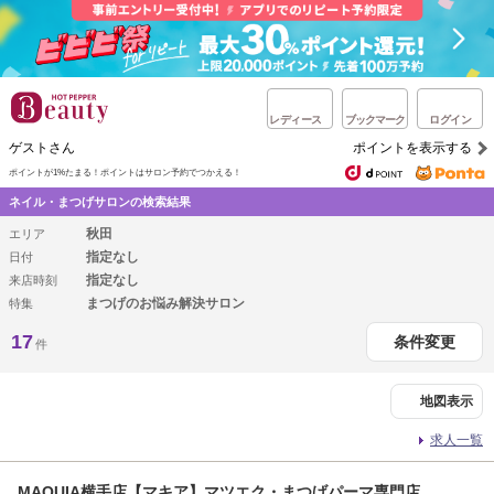
レディース
ブックマーク
ログイン
ゲストさん
ポイントを表示する
ポイントが1%たまる！
ポイントはサロン予約でつかえる！
ネイル・まつげサロンの検索結果
秋田
エリア
指定なし
日付
指定なし
来店時刻
まつげのお悩み解決サロン
特集
17
条件変更
件
地図表示
求人一覧
MAQUIA横手店【マキア】マツエク・まつげパーマ専門店