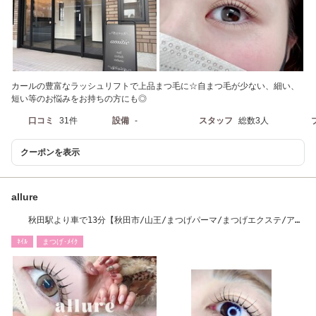
カールの豊富なラッシュリフトで上品まつ毛に☆自まつ毛が少ない、細い、
短い等のお悩みをお持ちの方にも◎
口コミ
31件
設備
-
スタッフ
総数3人
クーポンを表示
allure
秋田駅より車で13分【秋田市/山王/まつげパーマ/まつげエクステ/アイ
ブロウ/ネイル】
ﾈｲﾙ
まつげ･ﾒｲｸ