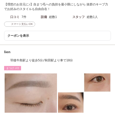
【理想のお目元に♪】自まつ毛への負担を最小限にしながら 抜群のキープ力
でお好みのスタイルも自由自在！
口コミ
7件
設備
総数1
スタッフ
総数1人
スマート支払いOK
クーポンを表示
lien
羽後牛島駅より徒歩5分/秋田駅より車で10分
まつげ･ﾒｲｸ