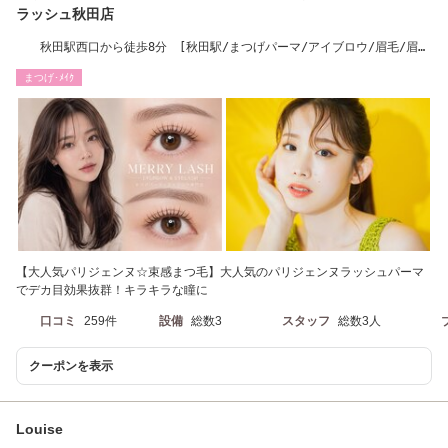
ラッシュ秋田店
秋田駅西口から徒歩8分 [秋田駅/まつげパーマ/アイブロウ/眉毛/眉パ
ーマ]
まつげ･ﾒｲｸ
【大人気パリジェンヌ☆束感まつ毛】大人気のパリジェンヌラッシュパーマ
でデカ目効果抜群！キラキラな瞳に
口コミ
259件
設備
総数3
スタッフ
総数3人
クーポンを表示
Louise