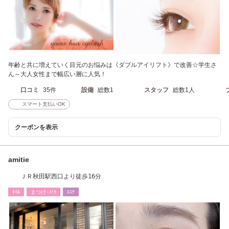
年齢と共に増えていく目元のお悩みは《ダブルアイリフト》で改善☆学生さ
ん～大人女性まで幅広い層に人気！
口コミ
35件
設備
総数1
スタッフ
総数1人
スマート支払いOK
クーポンを表示
amitie
ＪＲ秋田駅西口より徒歩16分
ﾈｲﾙ
まつげ･ﾒｲｸ
ｴｽﾃ