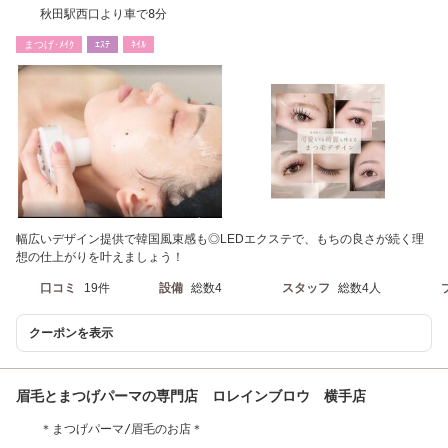
秋田駅西口より車で8分
まつげ･ﾒｲｸ
ｴｽﾃ
ﾈｲﾙ
幅広いデザイン提供で韓国風束感も◎LEDエクステで、もちの良さが続く理
想の仕上がりを叶えましょう！
口コミ
19件
設備
総数4
スタッフ
総数4人
クーポンを表示
眉毛とまつげパーマの専門店 ロレインブロウ 横手店
＊まつげパーマ/眉毛のお店＊