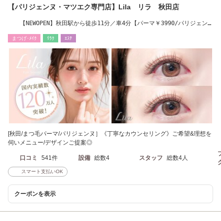
【パリジェンヌ・マツエク専門店】Lila リラ 秋田店
【NEWOPEN】秋田駅から徒歩11分／車4分【パーマ￥3990/パリジェン
ヌ￥4790】LED導入店
まつげ･ﾒｲｸ
ﾘﾗｸ
ｴｽﾃ
[秋田/まつ毛パーマ/パリジェンヌ］《丁寧なカウンセリング》ご希望&理想を
伺いメニュー/デザインご提案◎
口コミ
541件
設備
総数4
スタッフ
総数4人
スマート支払いOK
クーポンを表示