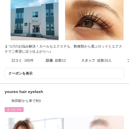
まつげのお悩み解決！カールもエクステも、数種類から選ぶロッドとエクス
テでご希望に沿う仕上がりへ♪
口コミ
160件
設備
総数12
スタッフ
総数10人
クーポンを表示
youres hair eyelash
秋田駅から車で8分
まつげ･ﾒｲｸ