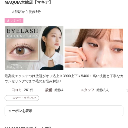
MAQUIA大館店【マキア】
大館駅から徒歩8分
まつげ･ﾒｲｸ
最高級エクステつけ放題がオフ込上￥3900上下￥5400！高い技術と丁寧なカ
ウンセリングでまつ毛のお悩み解決♪
口コミ
261件
設備
総数4
スタッフ
総数3人
スマート支払いOK
クーポンを表示