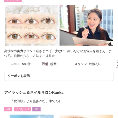
高技術の実力サロン！逆さまつげ・少ない・細いなどのお悩みを踏まえ、ま
つ毛に負担の少ない方法をご提案☆
口コミ
580件
設備
総数3
スタッフ
総数3人
クーポンを表示
アイラッシュ＆ネイルサロンKanka
「秋田駅」より徒歩20分、車で7分
ﾈｲﾙ
まつげ･ﾒｲｸ
ｴｽﾃ