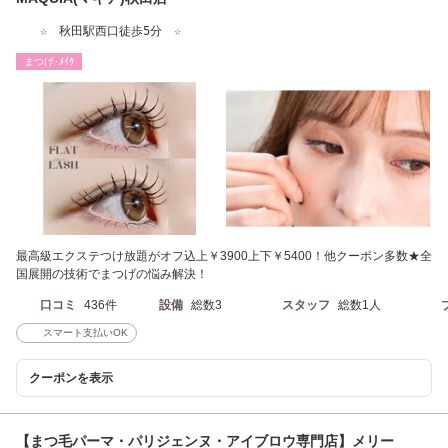
☆ 秋田駅西口徒歩5分 ☆
まつげ･ﾒｲｸ
最高級エクステつけ放題がオフ込上￥3900上下￥5400！他クーポン多数★全
国展開の技術でまつげの悩み解決！
口コミ
436件
設備
総数3
スタッフ
総数1人
スマート支払いOK
クーポンを表示
【まつ毛パーマ・パリジェンヌ・アイブロウ専門店】メリー