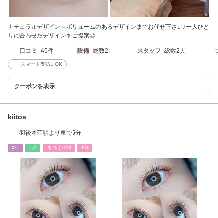
ナチュラルデザイン～ボリュームのあるデザインまでお任せ下さい♪一人ひと
りに合わせたデザインをご提案◎
口コミ
45件
設備
総数2
スタッフ
総数2人
スマート支払いOK
クーポンを表示
kiitos
羽後本荘駅より車で5分
ｴｽﾃ
ﾘﾗｸ
まつげ･ﾒｲｸ
ﾈｲﾙ