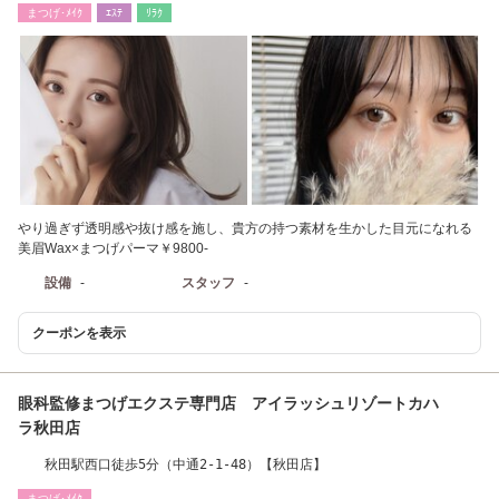
まつげ･ﾒｲｸ
ｴｽﾃ
ﾘﾗｸ
やり過ぎず透明感や抜け感を施し、貴方の持つ素材を生かした目元になれる
美眉Wax×まつげパーマ￥9800-
設備
-
スタッフ
-
クーポンを表示
眼科監修まつげエクステ専門店 アイラッシュリゾートカハ
ラ秋田店
秋田駅西口徒歩5分（中通2-1-48）【秋田店】
まつげ･ﾒｲｸ