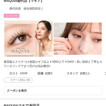
MAQUIA能代店【マキア】
能代街道 組合病院前近く
まつげ･ﾒｲｸ
最高級エクステつけ放題がオフ込上￥3900上下￥5400！高い技術と丁寧なカ
ウンセリングでまつ毛のお悩み解決♪
口コミ
240件
設備
総数5
スタッフ
総数2人
スマート支払いOK
クーポンを表示
MAQUIA(マキア)秋田店