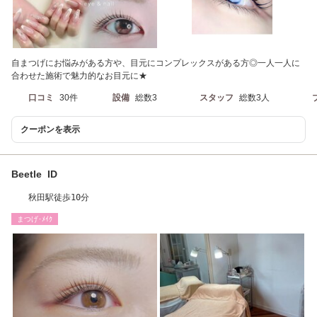
自まつげにお悩みがある方や、目元にコンプレックスがある方◎一人一人に
合わせた施術で魅力的なお目元に★
口コミ
30件
設備
総数3
スタッフ
総数3人
クーポンを表示
Beetle ID
秋田駅徒歩10分
まつげ･ﾒｲｸ