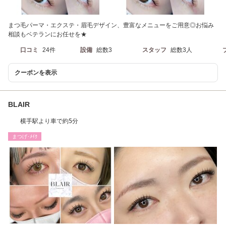
まつ毛パーマ・エクステ・眉毛デザイン、豊富なメニューをご用意◎お悩み
相談もベテランにお任せを★
口コミ
24件
設備
総数3
スタッフ
総数3人
クーポンを表示
BLAIR
横手駅より車で約5分
まつげ･ﾒｲｸ