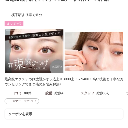
横手駅より車で５分
まつげ･ﾒｲｸ
最高級エクステつけ放題がオフ込上￥3900上下￥5400！高い技術と丁寧なカ
ウンセリングでまつ毛のお悩み解決♪
口コミ
80件
設備
総数4
スタッフ
総数2人
スマート支払いOK
クーポンを表示