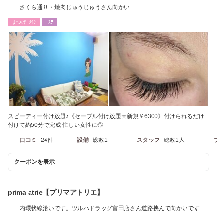
さくら通り・焼肉じゅうじゅうさん向かい
まつげ･ﾒｲｸ
ｴｽﾃ
スピーディー付け放題♪《セーブル付け放題☆新規￥6300》付けられるだけ
付けて約50分で完成!忙しい女性に◎
口コミ
24件
設備
総数1
スタッフ
総数1人
クーポンを表示
prima atrie【プリマアトリエ】
内環状線沿いです。ツルハドラッグ富田店さん道路挟んで向かいです