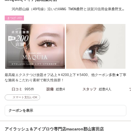
河内郡山線（49号線）沿いのVANG TWON桑野と須賀川信用金庫桑野支店
近く。
まつげ･ﾒｲｸ
最高級エクステつけ放題オフ込上￥4200上下￥5400、他クーポン多数★丁寧
な施術＆こだわり素材で耐久性抜群！
口コミ
995件
設備
総数4
スタッフ
総数4人
スマート支払いOK
クーポンを表示
アイラッシュ＆アイブロウ専門店macaron郡山富田店