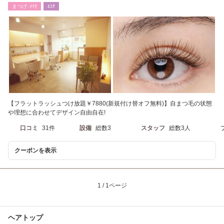
まつげ･ﾒｲｸ
ｴｽﾃ
【フラットラッシュつけ放題￥7880(新規付け替オフ無料)】自まつ毛の状態
や理想に合わせてデザイン自由自在!
口コミ
31件
設備
総数3
スタッフ
総数3人
クーポンを表示
1 / 1ページ
ヘアトップ