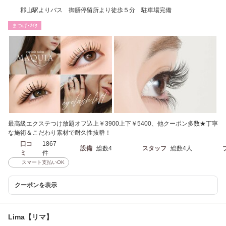
郡山駅よりバス 御膳停留所より徒歩５分 駐車場完備
まつげ･ﾒｲｸ
最高級エクステつけ放題オフ込上￥3900上下￥5400、他クーポン多数★丁寧
な施術＆こだわり素材で耐久性抜群！
口コ
1867
設備
総数4
スタッフ
総数4人
ミ
件
スマート支払いOK
クーポンを表示
Lima【リマ】