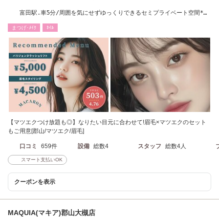
富田駅.車5分/周囲を気にせずゆっくりできるセミプライベート空間*お
得なMENUも多数◎
まつげ･ﾒｲｸ
ﾈｲﾙ
【マツエクつけ放題も◎】なりたい目元に合わせて!眉毛×マツエクのセット
もご用意[郡山/マツエク/眉毛]
口コミ
659件
設備
総数4
スタッフ
総数4人
スマート支払いOK
クーポンを表示
MAQUIA(マキア)郡山大槻店