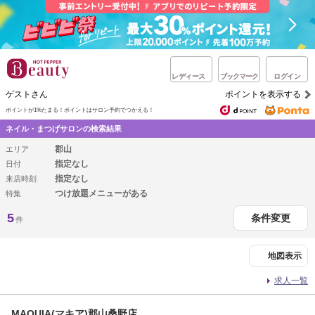
レディース
ブックマーク
ログイン
ゲストさん
ポイントを表示する
ポイントが1%たまる！
ポイントはサロン予約でつかえる！
ネイル・まつげサロンの検索結果
郡山
エリア
指定なし
日付
指定なし
来店時刻
つけ放題メニューがある
特集
5
条件変更
件
地図表示
求人一覧
MAQUIA(マキア)郡山桑野店