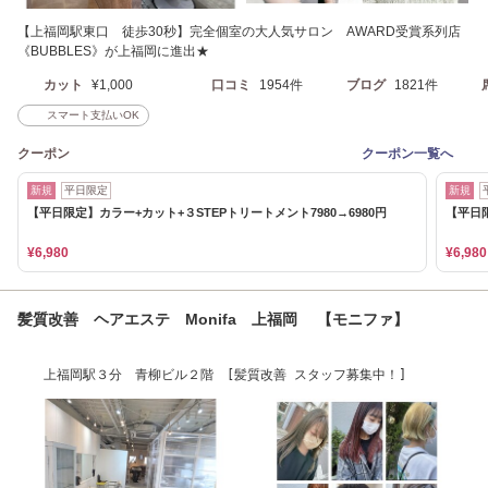
【上福岡駅東口 徒歩30秒】完全個室の大人気サロン AWARD受賞系列店
《BUBBLES》が上福岡に進出★
カット
¥1,000
口コミ
1954件
ブログ
1821件
スマート支払いOK
クーポン
クーポン一覧へ
新規
平日限定
新規
【平日限定】カラー+カット+３STEPトリートメント7980→6980円
【平日限
¥6,980
¥6,980
髪質改善 ヘアエステ Monifa 上福岡 【モニファ】
上福岡駅３分 青柳ビル２階 [髪質改善 スタッフ募集中！]