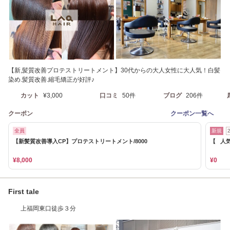
【新,髪質改善プロテストリートメント】30代からの大人女性に大人気！白髪
染め.髪質改善.縮毛矯正が好評♪
カット
¥3,000
口コミ
50件
ブログ
206件
クーポン
クーポン一覧へ
全員
新規
【新髪質改善導入CP】プロテストリートメント/8000
【 人気
¥8,000
¥0
First tale
上福岡東口徒歩３分