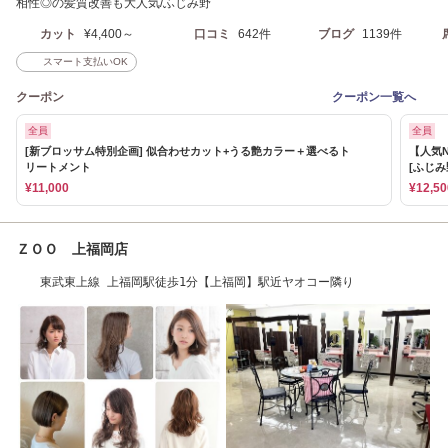
相性◎の髪質改善も大人気/ふじみ野
カット
¥4,400～
口コミ
642件
ブログ
1139件
スマート支払いOK
クーポン
クーポン一覧へ
全員
全員
[新ブロッサム特別企画] 似合わせカット+うる艶カラー＋選べるト
【人気
リートメント
[ふじみ
¥11,000
¥12,50
ＺＯＯ 上福岡店
東武東上線 上福岡駅徒歩1分【上福岡】駅近ヤオコー隣り