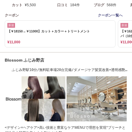
カット
¥5,500
口コミ
184件
ブログ
568件
クーポン
クーポン一覧へ
新規
新規
【￥18150→￥11000】カット＋カラー＋トリートメント
【￥16
パ（10
¥11,000
¥11,00
Blossom ふじみ野店
ふじみ野駅10分/無料駐車場20台完備/ダメージケア髪質改善×透明感艶
カラーで美しく
<デザイン×ヘアケア>高い技術と豊富なケアMENUで理想を実現*ブリーチと