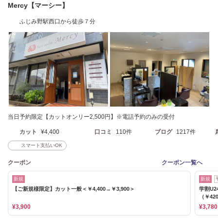
Mercy【マーシー】
ふじみ野駅西口から徒歩７分
当日予約限定【カットオンリー2,500円】※電話予約のみの受付
カット
¥4,400
口コミ
110件
ブログ
1217件
スマート支払いOK
クーポン
クーポン一覧へ
新規
新規
【ご新規様限定】カット一般＜￥4,400→￥3,900＞
学割U
（￥42
¥3,900
¥3,780