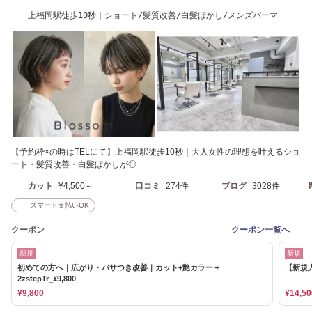
上福岡駅徒歩10秒｜ショート/髪質改善/白髪ぼかし/メンズパーマ
【予約枠×の時はTELにて】上福岡駅徒歩10秒｜大人女性の理想を叶えるショ
ート・髪質改善・白髪ぼかしが◎
カット
¥4,500～
口コミ
274件
ブログ
3028件
スマート支払いOK
クーポン
クーポン一覧へ
新規
新規
初めての方へ｜広がり・パサつき改善｜カット+艶カラー＋
【新規人
2zstepTr_¥9,800
¥9,800
¥14,50