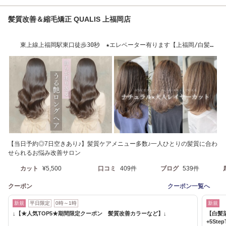
髪質改善＆縮毛矯正 QUALIS 上福岡店
東上線上福岡駅東口徒歩30秒 ★エレベーター有ります【上福岡/白髪染
め/髪質改善】
【当日予約◎7日空きあり♪】髪質ケアメニュー多数♪一人ひとりの髪質に合わ
せられるお悩み改善サロン
カット
¥5,500
口コミ
409件
ブログ
539件
クーポン
クーポン一覧へ
新規
平日限定
0時～1時
新規
↓【★人気TOP5★期間限定クーポン 髪質改善カラーなど】↓
【白髪
+5Step