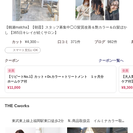
【鶴瀬matcha】【朝霞】スタッフ募集中◯◎髪質改善＆艶カラー＆白髪ぼか
し 【365日キレイが続くサロン】
カット
¥4,300～
口コミ
371件
ブログ
982件
スマート支払いOK
クーポン
クーポン一覧へ
全員
全員
【リピートNo.1】カット＋Dr.カラー＋トリートメント １ヶ月分
【大人気
ホームケア付
ケア付
¥11,000
¥8,300
THE Cworks
東武東上線上福岡駅東口徒歩2分 N.商品取扱店 イルミナカラー取
扱 スタッフ募集中