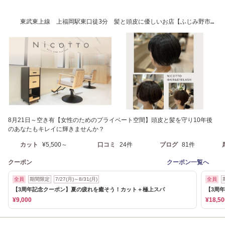
東武東上線 上福岡駅東口徒3分 髪と頭皮に優しいお店【ふじみ野市上
福岡美容室】
8月21日～空き有【女性のためのプライベート空間】頭皮と髪を守り10年後
のあなたもキレイに輝きませんか？
カット
¥5,500～
口コミ
24件
ブログ
81件
クーポン
クーポン一覧へ
全員
期間限定
7/27(月)～8/31(月)
全員
【3周年記念クーポン】夏の疲れを癒そう！カット＋極上スパ
【3周年
¥9,000
¥18,50