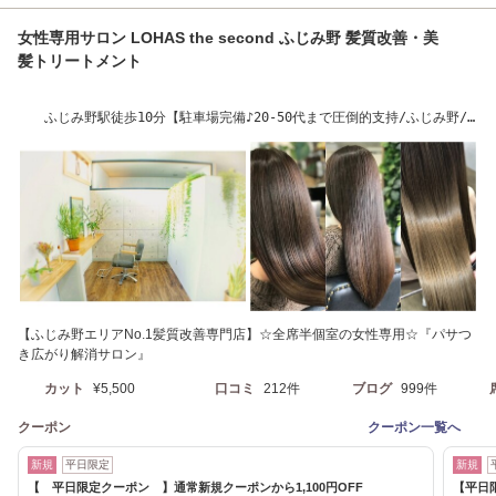
女性専用サロン LOHAS the second ふじみ野 髪質改善・美
髪トリートメント
ふじみ野駅徒歩10分【駐車場完備♪20-50代まで圧倒的支持/ふじみ野/
ふじみ野駅西口】
【ふじみ野エリアNo.1髪質改善専門店】☆全席半個室の女性専用☆『パサつ
き広がり解消サロン』
カット
¥5,500
口コミ
212件
ブログ
999件
クーポン
クーポン一覧へ
新規
平日限定
新規
【 平日限定クーポン 】通常新規クーポンから1,100円OFF
【平日