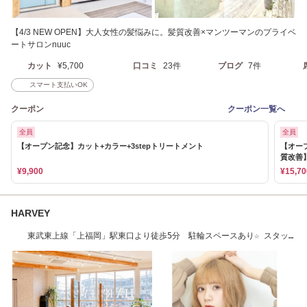
【4/3 NEW OPEN】大人女性の髪悩みに。髪質改善×マンツーマンのプライベ
ートサロンnuuc
カット
¥5,700
口コミ
23件
ブログ
7件
スマート支払いOK
クーポン
クーポン一覧へ
全員
全員
【オープン記念】カット+カラー+3stepトリートメント
【オー
質改善
¥9,900
¥15,70
HARVEY
東武東上線「上福岡」駅東口より徒歩5分 駐輪スペースあり☆ スタッ
フ募集中☆