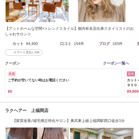
【アットホームな空間×トレンドスタイル】都内有名店出身スタイリストのお
しゃれサロン☆
カット
¥4,400
口コミ
154件
ブログ
183件
スマート支払いOK
クーポン
クーポン一覧へ
全員
新規
ご予約が空いてない時はお電話ください
カット
９００
¥0
¥9,900
ラクヘアー 上福岡店
【髪質改善/縮毛矯正特化サロン】東武東上線上福岡駅西口徒歩1分