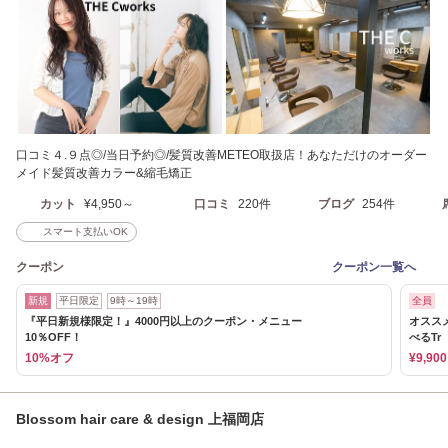
口コミ４.９点◎/当日予約◎/髪質改善METEO取扱店！あなただけのオーダー
メイド髪質改善カラー&縮毛矯正
カット
¥4,950～
口コミ
220件
ブログ
254件
スマート支払いOK
クーポン
クーポン一覧へ
新規
平日限定
9時～19時
全員
『平日新規様限定！』4000円以上のクーポン・メニュー
オススメ
10％OFF！
べるTr
10%オフ
¥9,900
Blossom hair care & design 上福岡店