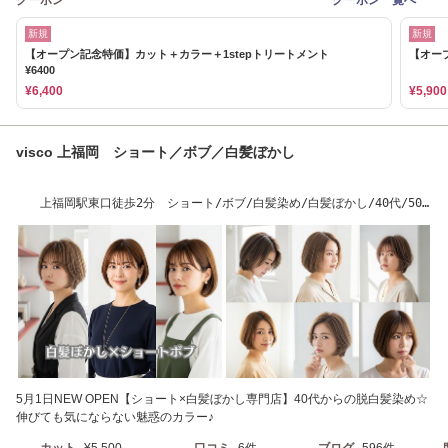
クーポン
クーポン一覧へ
新規
新規
【オープン記念特価】カット＋カラー＋1stepトリートメント
【オープ
¥6400
¥6,400
¥5,900
visco 上福岡 ショート／ボブ／白髪ぼかし
上福岡駅東口徒歩2分 ショート/ボブ/白髪染め/白髪ぼかし/40代/50
代
5月1日NEW OPEN【ショート×白髪ぼかし専門店】40代からの脱白髪染め☆
伸びても気にならない魅惑のカラー♪