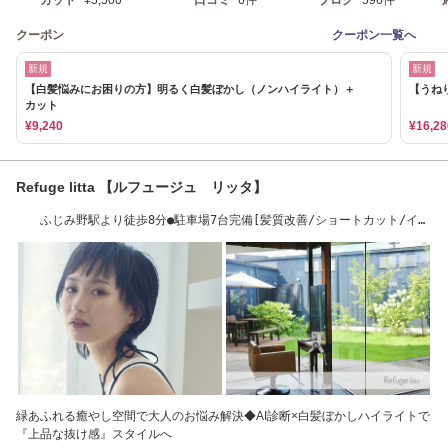
カット
¥5,500
口コミ
6件
ブログ
596件
クーポン
クーポン一覧へ
新規
新規
【白髪悩みにお困りの方】明るく白髪ぼかし（ノンハイライト）＋
【うね
カット
¥9,240
¥16,28
Refuge litta 【ルフュージュ リッタ】
ふじみ野駅より徒歩8分●駐車場7台完備[髪質改善/ショートカット/イン
ナーカラー]
緑あふれる癒やし空間で大人のお悩み解決◆AI診断×白髪ぼかしハイライトで
『上品な抜け感』スタイルへ