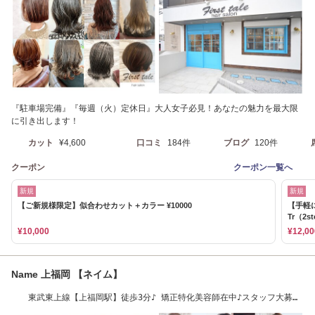
『駐車場完備』『毎週（火）定休日』大人女子必見！あなたの魅力を最大限
に引き出します！
カット
¥4,600
口コミ
184件
ブログ
120件
クーポン
クーポン一覧へ
新規
新規
【ご新規様限定】似合わせカット＋カラー ¥10000
【手軽
Tr（2s
¥10,000
¥12,00
Name 上福岡 【ネイム】
東武東上線【上福岡駅】徒歩3分♪ 矯正特化美容師在中♪スタッフ大募集
中♪