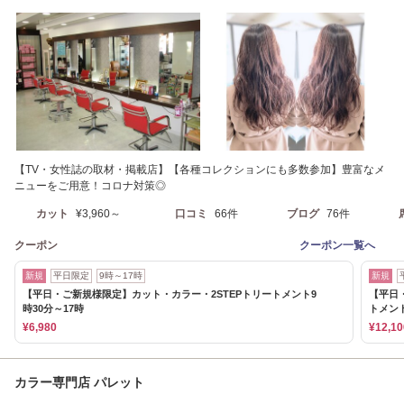
【TV・女性誌の取材・掲載店】【各種コレクションにも多数参加】豊富なメ
ニューをご用意！コロナ対策◎
カット
¥3,960～
口コミ
66件
ブログ
76件
クーポン
クーポン一覧へ
新規
平日限定
9時～17時
新規
【平日・ご新規様限定】カット・カラー・2STEPトリートメント9
【平日
時30分～17時
トメン
¥6,980
¥12,10
カラー専門店 パレット