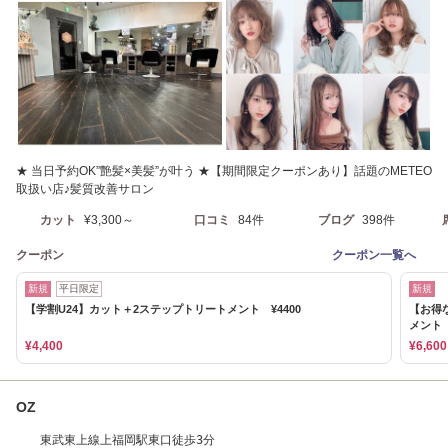
★ 当日予約OK”艶髪×美髪”が叶う ★【期間限定クーポンあり】話題のMETEO
取扱い店♪髪質改善サロン
カット
¥3,300～
口コミ
84件
ブログ
398件
クーポン
クーポン一覧へ
新規
平日限定
新規
【学割U24】カット＋2ステップトリートメント ¥4400
【お得
メント 
¥4,400
¥6,600
OZ
東武東上線上福岡駅東口徒歩3分