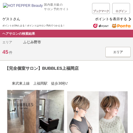
国内最大級の
サロン予約サイト
ブックマーク
ログイン
ゲストさん
ポイントを表示する
ポイントが1%たまる！ポイントはサロン予約でつかえる！
ヘアサロンの検索結果
ふじみ野市
エリア
45
エリア
件
【完全個室サロン】BUBBLES上福岡店
東武東上線 上福岡駅 徒歩30秒♪