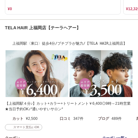
¥0
¥12,32
TELA HAIR 上福岡店【テーラヘアー】
上福岡駅〈東口〉徒歩4分/プチプラが魅力/【TELA HAIR上福岡店】
【上福岡駅４分♪】カット+カラー+トリートメント￥6,400◎9時～21時営業
★当日予約OK♪*通いやすいサロン*
カット
¥2,500
口コミ
347件
ブログ
489件
スマート支払いOK