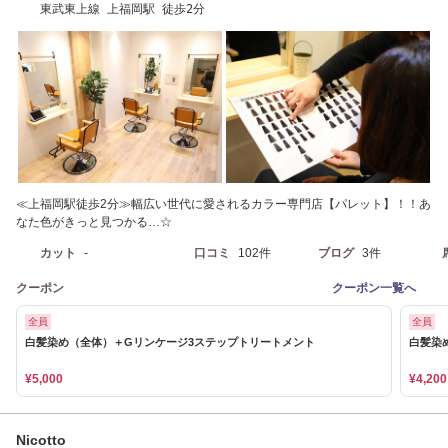
東武東上線 上福岡駅 徒歩2分
≪上福岡駅徒歩2分≫幅広い世代に愛されるカラー専門店【パレット】！！あ
なた色がきっと見つかる…☆
カット
-
口コミ
102件
ブログ
3件
クーポン
クーポン一覧へ
全員
全員
白髪染め（全体）＋Gリンケージ3ステップトリートメント
白髪染
¥5,000
¥4,200
Nicotto