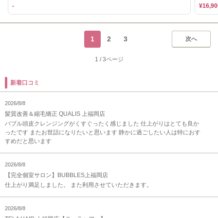
-
¥16,90
1
2
3
次へ
1
/
3ページ
新着口コミ
2026/8/8
髪質改善＆縮毛矯正 QUALIS 上福岡店
バブル頭皮クレンジングがくすぐったく感じました 仕上がりはとても良か
ったです またお世話になりたいと思います 静かに過ごしたい人は特におす
すめだと思います
2026/8/8
【完全個室サロン】BUBBLES上福岡店
仕上がり満足しました。 また利用させていただきます。
2026/8/8