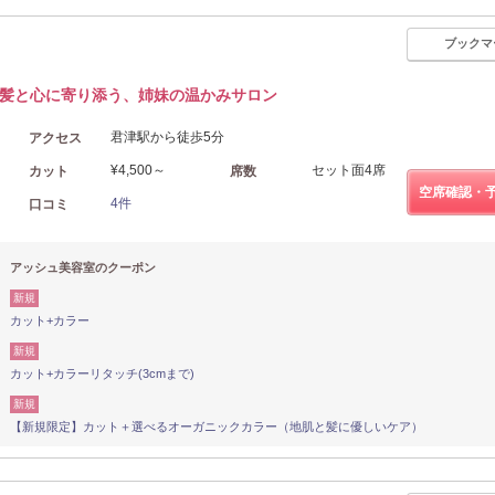
ブックマ
髪と心に寄り添う、姉妹の温かみサロン
君津駅から徒歩5分
アクセス
¥4,500～
セット面4席
カット
席数
空席確認・
4件
口コミ
アッシュ美容室のクーポン
新規
カット+カラー
新規
カット+カラーリタッチ(3cmまで)
新規
【新規限定】カット＋選べるオーガニックカラー（地肌と髪に優しいケア）