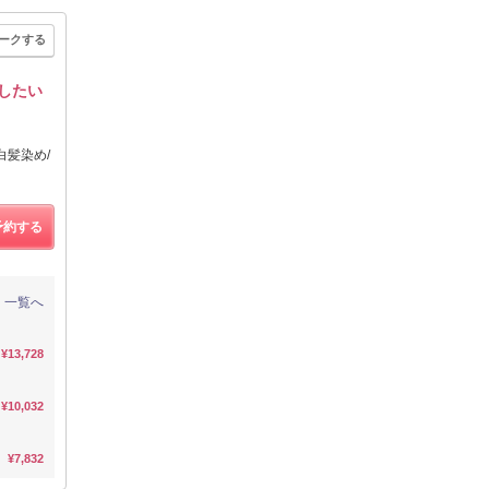
ークする
したい
白髪染め/
予約する
一覧へ
¥13,728
¥10,032
¥7,832