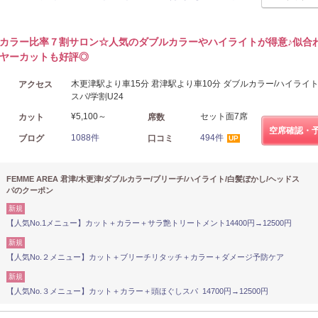
カラー比率７割サロン☆人気のダブルカラーやハイライトが得意♪似合
ヤーカットも好評◎
木更津駅より車15分 君津駅より車10分 ダブルカラー/ハイライト
アクセス
スパ/学割U24
¥5,100～
セット面7席
カット
席数
空席確認・
1088件
494件
ブログ
口コミ
UP
FEMME AREA 君津/木更津/ダブルカラー/ブリーチ/ハイライト/白髪ぼかし/ヘッドス
パのクーポン
新規
【人気No.1メニュー】カット＋カラー＋サラ艶トリートメント14400円→12500円
新規
【人気No.２メニュー】カット＋ブリーチリタッチ＋カラー＋ダメージ予防ケア
新規
【人気No.３メニュー】カット＋カラー＋頭ほぐしスパ 14700円→12500円