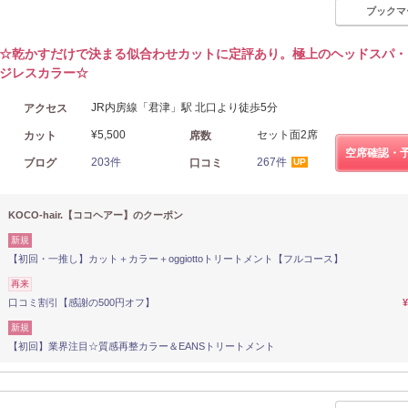
ブックマ
☆乾かすだけで決まる似合わせカットに定評あり。極上のヘッドスパ・
ジレスカラー☆
JR内房線「君津」駅 北口より徒歩5分
アクセス
¥5,500
セット面2席
カット
席数
空席確認・
203件
267件
ブログ
口コミ
UP
KOCO-hair.【ココヘアー】のクーポン
新規
【初回・一推し】カット＋カラー＋oggiottoトリートメント【フルコース】
再来
口コミ割引【感謝の500円オフ】
新規
【初回】業界注目☆質感再整カラー＆EANSトリートメント