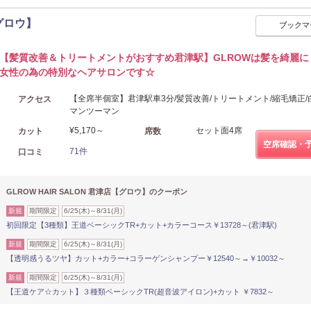
【グロウ】
ブックマ
【髪質改善＆トリートメントがおすすめ君津駅】GLROWは髪を綺麗に
女性の為の特別なヘアサロンです☆
【全席半個室】君津駅車3分/髪質改善/トリートメント/縮毛矯正/
アクセス
マンツーマン
¥5,170～
セット面4席
カット
席数
空席確認・
71件
口コミ
GLROW HAIR SALON 君津店【グロウ】のクーポン
新規
期間限定
6/25(木)～8/31(月)
初回限定【3種類】王道ベーシックTR+カット+カラーコース￥13728～(君津駅)
新規
期間限定
6/25(木)～8/31(月)
【透明感うるツヤ】カット+カラー+コラーゲンシャンプー￥12540～→￥10032～
新規
期間限定
6/25(木)～8/31(月)
【王道ケア☆カット】３種類ベーシックTR(超音波アイロン)+カット ￥7832～