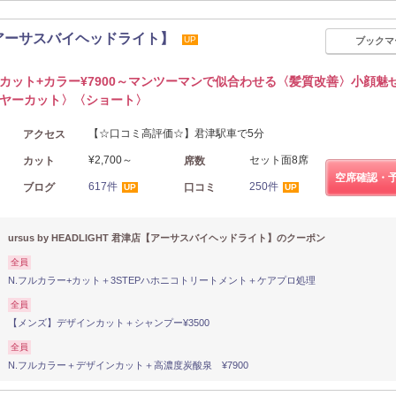
君津店【アーサスバイヘッドライト】
UP
ブックマ
カット+カラー¥7900～マンツーマンで似合わせる〈髪質改善〉小顔魅
ヤーカット〉〈ショート〉
【☆口コミ高評価☆】君津駅車で5分
アクセス
¥2,700～
セット面8席
カット
席数
空席確認・
617件
250件
ブログ
口コミ
UP
UP
ursus by HEADLIGHT 君津店【アーサスバイヘッドライト】のクーポン
全員
N.フルカラー+カット＋3STEPハホニコトリートメント＋ケアプロ処理
全員
【メンズ】デザインカット＋シャンプー¥3500
全員
N.フルカラー＋デザインカット＋高濃度炭酸泉 ¥7900