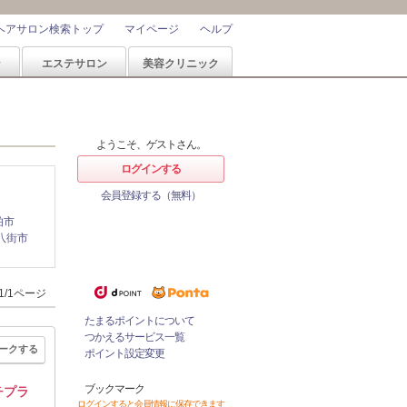
ヘアサロン検索トップ
マイページ
ヘルプ
ン
エステサロン
美容クリニック
ようこそ、ゲストさん。
ログインする
会員登録する（無料）
柏市
ホットペッパービューティーなら
ポイントが1%たまる！
八街市
ためたポイントをつかっておとく
にサロンをネット予約！
1/1ページ
たまるポイントについて
つかえるサービス一覧
ークする
ポイント設定変更
ブックマーク
チプラ
ログインすると会員情報に保存できます