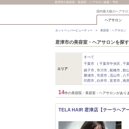
君津市の美容室・美容院・ヘアサロン検索・予約
国内最大級のヘアサロ
ヘアサロン
ホットペッパービューティー
美容室・ヘアサロン
君津市の美容室・ヘアサロンを探す
すべて
千葉市
千葉市中央区
千
エリア
銚子市
市川市
船橋市
館
勝浦市
市原市
流山市
八
印西市
白井市
富里市
南
14
件の美容院・美容室・ヘアサロンがあり
TELA HAIR 君津店【テーラヘア