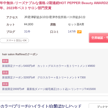
年中無休♪リーズナブルな価格♪2期連続HOT PEPPER Beauty AWARD2
年、2023年ベストサロン部門受賞
JR君津駅徒歩10分/君津市役所前バス停徒歩1分
アクセス
¥4,800
セット面4席
カット
席数
31件
147件
ブログ
口コミ
UP
空席確認・
スマート支払いOK
hair salon Raffineのクーポン
新規
新規限定クーポン5400円off カット＋グロスカラー＋生トリートメント¥9800
新規
新規限定クーポン3200円off グロスカラー＋生トリートメント￥7300
新規
新規限定2000円off 最新低ダメージ縮毛矯正(カット込)＋リンケージTr¥15000
ダブルカラー/ブリーチ/ハイライト/白髪ぼかし/ヘッド
ブックマ