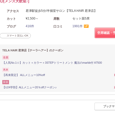
◎[メンズ大歓迎♪]
君津駅徒歩5分/半個室サロン【TELA HAIR 君津店】
アクセス
¥2,500～
セット面5席
カット
席数
416件
1991件
ブログ
口コミ
UP
空席確認・
スマート支払いOK
TELA HAIR 君津店【テーラヘアー】のクーポン
全員
【人気No.1☆】カット＋カラー＋3STEPトリートメント 魔法のmarbb付 ¥7500
再来
【再来限定】 ALLメニュー10%off
新規
【U24学割】ALLメニュー20％offクーポン♪
ブックマ