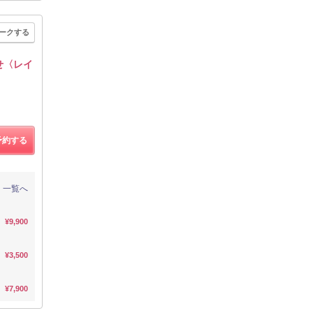
ークする
せ〈レイ
予約する
一覧へ
¥9,900
¥3,500
¥7,900