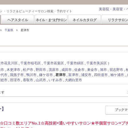
美容院・美容室・
ン ・リラク＆ビューティーサロン検索・予約サイト
ヘアスタイル
ネイル・まつげサロン
ネイルカタログ
リラクサロ
千葉県
君津市
葉市花見川区
千葉市稲毛区
千葉市若葉区
千葉市緑区
千葉市美浜区
山市
木更津市
松戸市
野田市
茂原市
成田市
佐倉市
東金市
旭市
習志野市
千代市
我孫子市
鴨川市
鎌ケ谷市
君津市
富津市
浦安市
四街道市
袖ケ浦市
房総市
匝瑳市
香取市
山武市
いすみ市
大網白里市
ます
ー】
ブックマ
☆口コミ数エリアNo.1☆高技術×通いやすいサロン★半個室サロン×プ