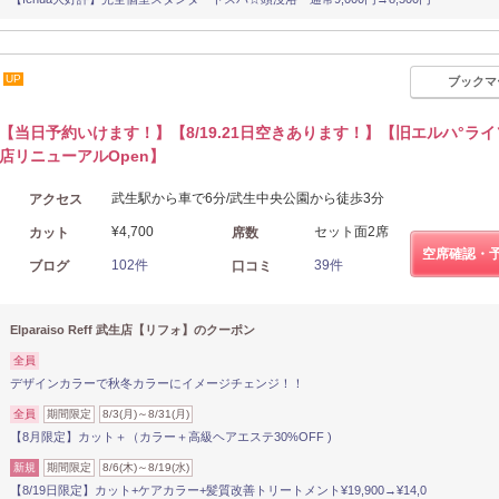
UP
ブックマ
【当日予約いけます！】【8/19.21日空きあります！】【旧エルハ°ラ
店リニューアルOpen】
武生駅から車で6分/武生中央公園から徒歩3分
アクセス
¥4,700
セット面2席
カット
席数
空席確認・
102件
39件
ブログ
口コミ
Elparaiso Reff 武生店【リフォ】のクーポン
全員
デザインカラーで秋冬カラーにイメージチェンジ！！
全員
期間限定
8/3(月)～8/31(月)
【8月限定】カット＋（カラー＋高級ヘアエステ30%OFF )
新規
期間限定
8/6(木)～8/19(水)
【8/19日限定】カット+ケアカラー+髪質改善トリートメント¥19,900→¥14,0