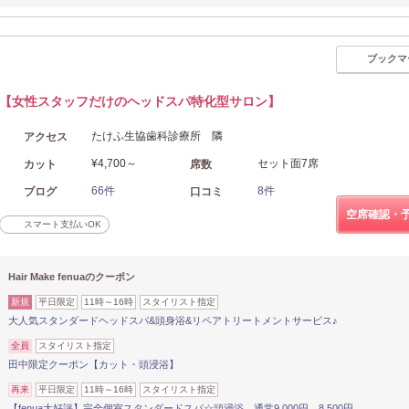
ブックマ
【女性スタッフだけのヘッドスパ特化型サロン】
たけふ生協歯科診療所 隣
アクセス
¥4,700～
セット面7席
カット
席数
66件
8件
ブログ
口コミ
空席確認・
スマート支払いOK
Hair Make fenuaのクーポン
新規
平日限定
11時～16時
スタイリスト指定
大人気スタンダードヘッドスパ&頭身浴&リペアトリートメントサービス♪
全員
スタイリスト指定
田中限定クーポン【カット・頭浸浴】
再来
平日限定
11時～16時
スタイリスト指定
【fenua大好評】完全個室スタンダードスパ☆頭浸浴 通常9,000円→8,500円