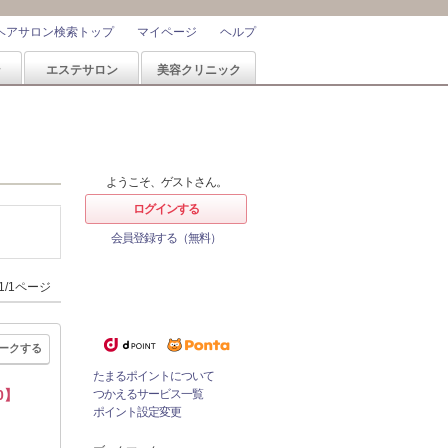
ヘアサロン検索トップ
マイページ
ヘルプ
ン
エステサロン
美容クリニック
ようこそ、ゲストさん。
ログインする
会員登録する（無料）
ホットペッパービューティーなら
ポイントが1%たまる！
1/1ページ
ためたポイントをつかっておとく
にサロンをネット予約！
ークする
たまるポイントについて
0】
つかえるサービス一覧
ポイント設定変更