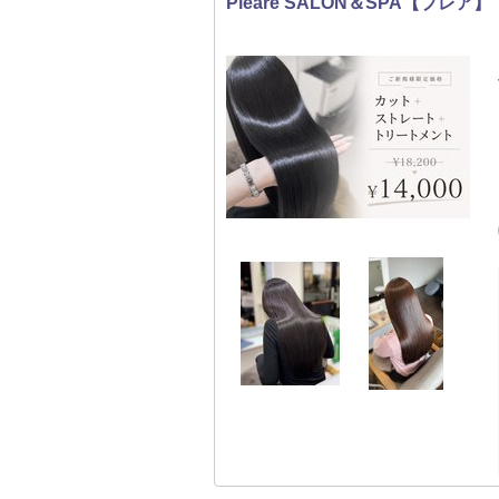
Pleare SALON＆SPA【プレア】