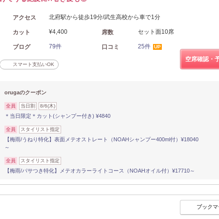
北府駅から徒歩19分/武生高校から車で1分
アクセス
¥4,400
セット面10席
カット
席数
79件
25件
ブログ
口コミ
UP
空席確認・
スマート支払いOK
orugaのクーポン
全員
当日割
8/6(木)
＊当日限定＊カット(シャンプー付き) ¥4840
全員
スタイリスト指定
【梅雨/うねり特化】表面メテオストレート（NOAHシャンプー400ml付）¥18040
～
全員
スタイリスト指定
【梅雨/パサつき特化】メテオカラーライトコース（NOAHオイル付）¥17710～
ブックマ