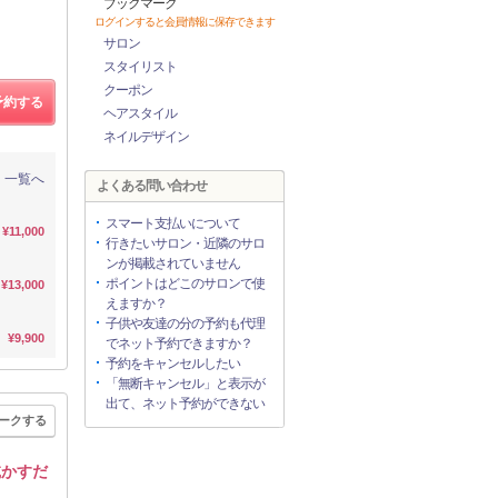
ブックマーク
ログインすると会員情報に保存できます
サロン
スタイリスト
クーポン
予約する
ヘアスタイル
ネイルデザイン
一覧へ
よくある問い合わせ
スマート支払いについて
¥11,000
行きたいサロン・近隣のサロ
ンが掲載されていません
ポイントはどこのサロンで使
¥13,000
えますか？
子供や友達の分の予約も代理
¥9,900
でネット予約できますか？
予約をキャンセルしたい
「無断キャンセル」と表示が
出て、ネット予約ができない
ークする
乾かすだ