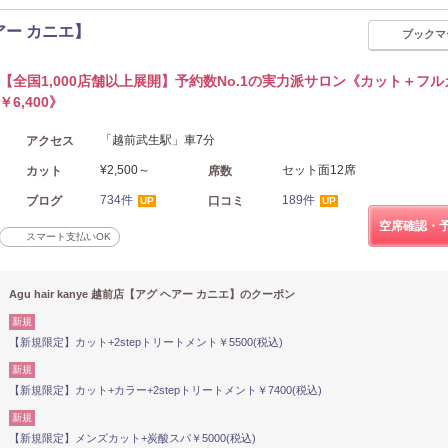
 ヘアー カニエ】
ブックマ
【全国1,000店舗以上展開】予約数No.1の実力派サロン《カット＋フ
￥6,400》
「越前武生駅」車7分
アクセス
¥2,500～
セット面12席
カット
席数
734件
189件
ブログ
口コミ
UP
UP
空席確認・
スマート支払いOK
Agu hair kanye 越前店【アグ ヘアー カニエ】のクーポン
新規
【新規限定】カット+2stepトリートメント￥5500(税込)
新規
【新規限定】カット+カラー+2stepトリートメント￥7400(税込)
新規
【新規限定】メンズカット+炭酸スパ￥5000(税込)