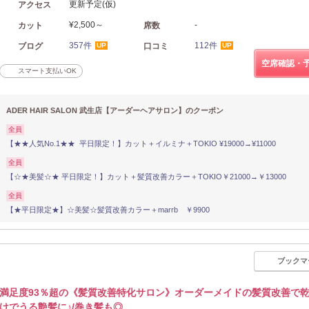
更新予定(仮)
アクセス
¥2,500～
-
カット
席数
357件
112件
ブログ
口コミ
UP
UP
空席確認・
スマート支払いOK
ADER HAIR SALON 武生店【アーダーヘアサロン】のクーポン
全員
【★★人気No.1★★ 平日限定！】カット＋イルミナ＋TOKIO ¥19000→¥11000
全員
【☆★美髪☆★ 平日限定！】カット＋髪質改善カラー＋TOKIO￥21000→￥13000
全員
【★平日限定★】☆美髪☆髪質改善カラー＋marrb ￥9900
ブックマ
満足度93％超の《髪質改善特化サロン》オーダーメイドの髪質改善で
けでうる艶髪に♪/巻き髪も◎