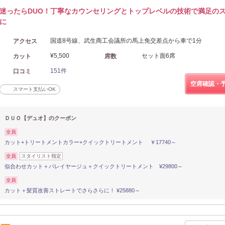
迷ったらDUO！丁寧なカウンセリングとトップレベルの技術で満足の
に
国道8号線、武生商工会議所の馬上免交差点から車で1分
アクセス
¥5,500
セット面6席
カット
席数
151件
口コミ
空席確認・
スマート支払いOK
ＤＵＯ【デュオ】のクーポン
全員
カット+トリートメントカラー+クイックトリートメント ￥17740～
全員
スタイリスト指定
似合わせカット＋バレイヤージュ＋クイックトリートメント ¥29800～
全員
カット＋髪質改善ストレートでさらさらに！ ¥25880～