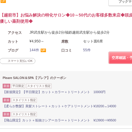
UP
ブックマ
【越前市】お悩み解決の特化サロン◆10～50代のお客様多数来店◆頭
優しい薬剤使用◆
JR武生駅から徒歩2分/福鉄越前武生駅から徒歩2分
アクセス
¥4,950～
セット面6席
カット
席数
144件
55件
ブログ
口コミ
UP
空席確認・
スマート支払いOK
Pleare SALON＆SPA【プレア】のクーポン
新規
平日限定
スタイリスト指定
【新規限定】【平日限定】カット＋カラー＋トリートメント 10000円
新規
スタイリスト指定
【柔らか艶髪】美髪ストレート＋カット＋ケアトリートメント¥18200→14000
新規
スタイリスト指定
【飛山限定】カット＋垢抜けシアーカラー＋トリートメント ¥13900⇒¥9500