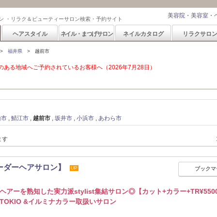
美容院・美容室・
ン ・リラク＆ビューティーサロン検索・予約サイト
ヘアスタイル
ネイル・まつげサロン
ネイルカタログ
リラクサロ
福井県
越前市
ある地域へご予約されているお客様へ（2026年7月28日）
山市
鯖江市
越前市
坂井市
小浜市
あわら市
ます
【アーダーヘアサロン】
UP
ブックマ
ヘアーを熟知した実力派stylist集結サロン◎【カット+カラー+TR¥550
TOKIO &イルミナカラー取扱いサロン