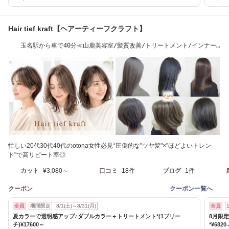
Hair tief kraft【ヘアーティーフクラフト】
玉名駅から車で40分≪山鹿美容室/髪質改善/トリートメント/インナー
カラー/縮毛矯正≫
忙しい20代30代40代のotona女性必見*圧倒的な"ツヤ髪"×"ほどよいトレン
ド"で高リピート率◎
カット
¥3,080～
口コミ
18件
ブログ
1件
クーポン
クーポン一覧へ
全員
期間限定
8/1(土)～8/31(月)
全員
夏カラーで透明感アップ♪ダブルカラー＋トリートメント*(1ブリー
8月限
チ)¥17600～
*¥6820