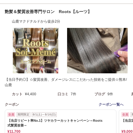
艶髪＆髪質改善専門サロン Roots【ルーツ】
山鹿マクドナルドから徒歩2分
【当日予約◎】☆髪質改善、ダメージレスにこだわった技術をご提供☆熊本/
山鹿
カット
¥4,400
口コミ
7件
ブログ
9件
クーポン
クーポン一覧へ
全員
期間限定
8/1(土)～8/16(日)
全員
【当店リピート率No.1】ツヤカラーカットキャンペーン～Roots
【当店
式髪質改善～
¥11,700
¥9,000