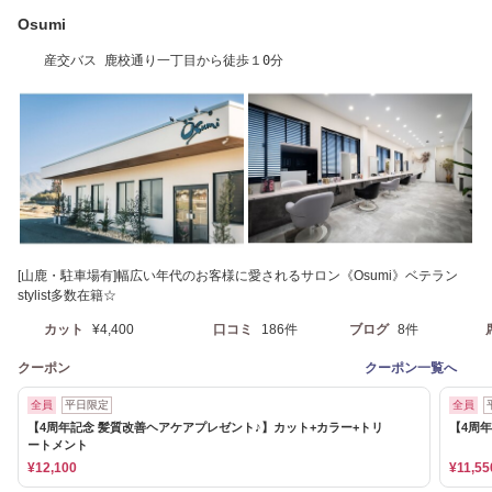
Osumi
産交バス 鹿校通り一丁目から徒歩１0分
[山鹿・駐車場有]幅広い年代のお客様に愛されるサロン《Osumi》ベテラン
stylist多数在籍☆
カット
¥4,400
口コミ
186件
ブログ
8件
クーポン
クーポン一覧へ
全員
平日限定
全員
【4周年記念 髪質改善ヘアケアプレゼント♪】カット+カラー+トリ
【4周
ートメント
¥12,100
¥11,55