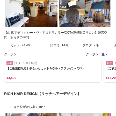
【山鹿/アディクシー・ヴィアロドラカラー/COTA正規取扱サロン】贅沢空
間、安らぎの時間♪
カット
¥4,400
口コミ
14件
ブログ
2件
クーポン
クーポン一覧へ
新規
スタイリスト指定
新規
【ご新規様限定】似合わせカット＆ウルトラファインバブル
【ご新
¥4,400
¥13,20
RICH HAIR DESIGN【リッチヘアーデザイン】
山鹿市役所から車で10分