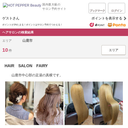
国内最大級の
サロン予約サイト
ブックマーク
ログイン
ゲストさん
ポイントを表示する
ポイントが1%たまる！ポイントはサロン予約でつかえる！
ヘアサロンの検索結果
山鹿市
エリア
10
エリア
件
HAIR SALON FAIRY
山鹿市中心部の足湯の真横です。