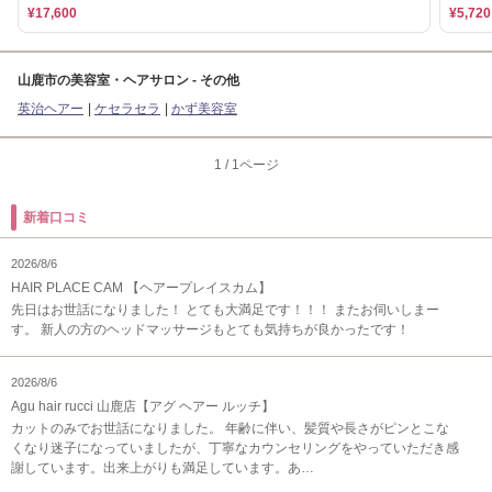
¥17,600
¥5,720
山鹿市の美容室・ヘアサロン - その他
英治ヘアー
ケセラセラ
かず美容室
1
/
1ページ
新着口コミ
2026/8/6
HAIR PLACE CAM 【ヘアープレイスカム】
先日はお世話になりました！ とても大満足です！！！ またお伺いしまー
す。 新人の方のヘッドマッサージもとても気持ちが良かったです！
2026/8/6
Agu hair rucci 山鹿店【アグ ヘアー ルッチ】
カットのみでお世話になりました。 年齢に伴い、髪質や長さがピンとこな
くなり迷子になっていましたが、丁寧なカウンセリングをやっていただき感
謝しています。出来上がりも満足しています。あ…