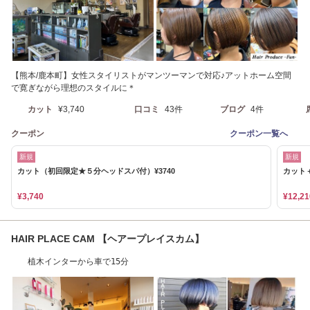
【熊本/鹿本町】女性スタイリストがマンツーマンで対応♪アットホーム空間
で寛ぎながら理想のスタイルに＊
カット
¥3,740
口コミ
43件
ブログ
4件
クーポン
クーポン一覧へ
新規
新規
カット（初回限定★５分ヘッドスパ付）¥3740
カット＋
¥3,740
¥12,21
HAIR PLACE CAM 【ヘアープレイスカム】
植木インターから車で15分