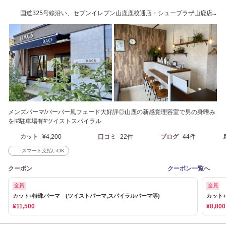
国道325号線沿い、セブンイレブン山鹿鹿校通店・シュープラザ山鹿店
近く
メンズパーマ/バーバー風フェード大好評◎山鹿の新感覚理容室で男の身嗜み
を!#駐車場有#ツイストスパイラル
カット
¥4,200
口コミ
22件
ブログ
44件
スマート支払いOK
クーポン
クーポン一覧へ
全員
全員
カット+特殊パーマ (ツイストパーマ,スパイラルパーマ等)
カット
¥11,500
¥8,800