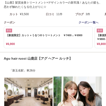
【山鹿】髪質改善トリートメント×デザインカラーの新常識！あなたの髪も、
思わず触れたくなる仕上がりに☆
カット
¥3,500
口コミ
11件
ブログ
3件
クーポン
クーポン一覧へ
新規
新規
【新規限定】カット＋うるつやトリートメント ￥7400→￥6900
【新規
￥9800
¥6,900
¥8,800
Agu hair rucci 山鹿店【アグ ヘアー ルッチ】
「新玉名駅」車26分