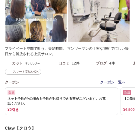
プライベート空間で叶う、美髪時間。 マンツーマンの丁寧な施術で忙しい毎
日から解放される上質サロン。
カット
¥3,650～
口コミ
12件
ブログ
4件
スマート支払いOK
クーポン
クーポン一覧へ
全員
新規
ネット予約が×の場合も予約がお取りできる事がございます。お電
【ご新規
話ください。
¥0引き
¥6,500
Claw【クロウ】