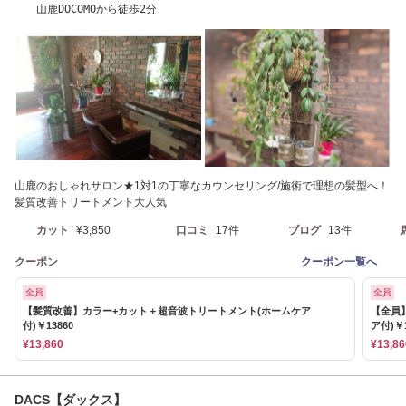
山鹿DOCOMOから徒歩2分
山鹿のおしゃれサロン★1対1の丁寧なカウンセリング/施術で理想の髪型へ！
髪質改善トリートメント大人気
カット
¥3,850
口コミ
17件
ブログ
13件
クーポン
クーポン一覧へ
全員
全員
【髪質改善】カラー+カット＋超音波トリートメント(ホームケア
【全員
付)￥13860
ア付)￥1
¥13,860
¥13,86
DACS【ダックス】