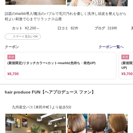
話題のmarbb導入!魔法のバブルで毛穴汚れを優しく洗浄し頭皮を整えながら
程よい刺激で心までリラックス山鹿
カット
¥2,200～
口コミ
82件
ブログ
319件
スマート支払いOK
クーポン
クーポン一覧へ
新規
新規
(新規限定)リタッチカラー+カット+marbb(色待ち・発色UP)
(新規限
UP)
¥6,700
¥9,700
hair produce FUN【ヘアプロデュース ファン】
九州産交バス(来民中町)より徒歩5分