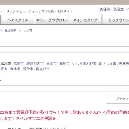
美容院・美容室・
ン ・リラク＆ビューティーサロン検索・予約サイト
ヘアスタイル
ネイル・まつげサロン
ネイルカタログ
リラクサロ
鹿児島県
出水市
出水市
指宿市
薩摩川内市
日置市
霧島市
いちき串木野市
南さつま市
志布
之表市
垂水市
曽於市
南九州市
す
】
ブックマ
21時まで営業◎予約が取りづらくて申し訳ありません(>_<)早めの予約
します！ネイルマツエク併設★