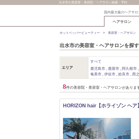
出水市の美容室・美容院・ヘアサロン検索・予約
国内最大級のヘアサロ
ヘアサロン
ホットペッパービューティー
美容室・ヘアサロン
出水市の美容室・ヘアサロンを探す
すべて
エリア
鹿児島市
鹿屋市
阿久根市
奄美市
伊佐市
姶良市
西
8
件の美容院・美容室・ヘアサロンがありま
HORIZON hair【ホライゾン ヘア