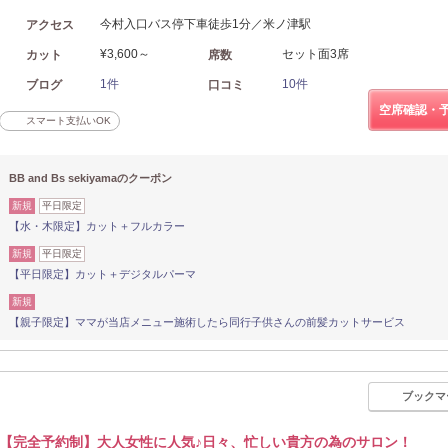
今村入口バス停下車徒歩1分／米ノ津駅
アクセス
¥3,600～
セット面3席
カット
席数
1件
10件
ブログ
口コミ
空席確認・
スマート支払いOK
BB and Bs sekiyamaのクーポン
新規
平日限定
【水・木限定】カット＋フルカラー
新規
平日限定
【平日限定】カット＋デジタルパーマ
新規
【親子限定】ママが当店メニュー施術したら同行子供さんの前髪カットサービス
ブックマ
【完全予約制】大人女性に人気♪日々、忙しい貴方の為のサロン！