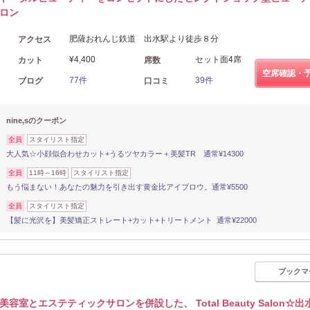
ロン
肥薩おれんじ鉄道 出水駅より徒歩８分
アクセス
¥4,400
セット面4席
カット
席数
空席確認・
77件
39件
ブログ
口コミ
nine,sのクーポン
全員
スタイリスト指定
大人気☆小顔似合わせカット+うるツヤカラー＋美髪TR 通常¥14300
全員
11時～16時
スタイリスト指定
もう悩まない！あなたの魅力を引き出す黄金比アイブロウ。通常¥5500
全員
スタイリスト指定
【髪に光沢を】美髪矯正ストレート+カット+トリートメント 通常¥22000
ブックマ
美容室とエステティックサロンを併設した、 Total Beauty Salon☆