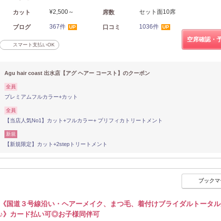
¥2,500～
セット面10席
カット
席数
367件
1036件
ブログ
口コミ
UP
UP
空席確認・
スマート支払いOK
Agu hair coast 出水店【アグ ヘアー コースト】のクーポン
全員
プレミアムフルカラー+カット
全員
【当店人気No1】カット+フルカラー+ プリフィカトリートメント
新規
【新規限定】カット+2stepトリートメント
ブックマ
《国道３号線沿い・ヘアーメイク、まつ毛、着付けブライダルトータル
♪》カード払い可◎お子様同伴可