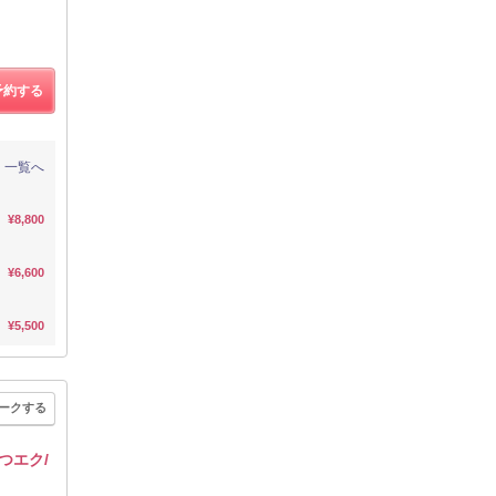
予約する
一覧へ
¥8,800
¥6,600
¥5,500
ークする
つエク/