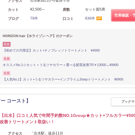
出水駅西口から徒歩５分
アクセス
¥2,500～
セット面5席
カット
席数
空席確認・
79件
936件
ブログ
口コミ
UP
HORIZON hair【ホライゾン ヘア】のクーポン
新規
【初めての方限定】カット+ナノプレッソトリートメント ¥4000
全員
オススメNo.1☆カット＋うるツヤカラー＋選べる髪質改善TR￥13000→¥9900
全員
【人気No.1】カット+うるツヤカラー+インプライム3stepトリートメント ¥6900
 ヘアー コースト】
ブックマ
【出水】口コミ人気で年間予約数NO.1Group★カット+フルカラー¥500
改善トリートメント取扱い！
「出水駅」徒歩11分
アクセス