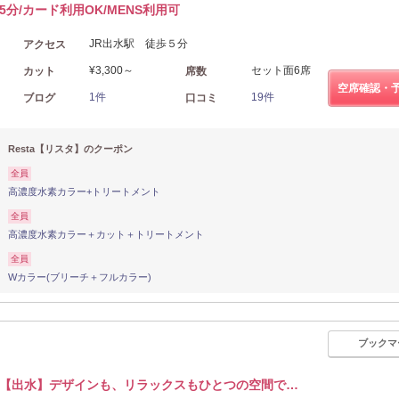
5分/カード利用OK/MENS利用可
JR出水駅 徒歩５分
アクセス
¥3,300～
セット面6席
カット
席数
空席確認・
1件
19件
ブログ
口コミ
Resta【リスタ】のクーポン
全員
高濃度水素カラー+トリートメント
全員
高濃度水素カラー＋カット＋トリートメント
全員
Wカラー(ブリーチ＋フルカラー)
ブックマ
【出水】デザインも、リラックスもひとつの空間で…