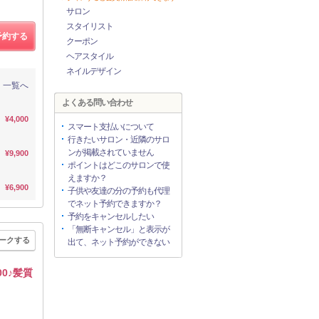
サロン
スタイリスト
予約する
クーポン
ヘアスタイル
ネイルデザイン
一覧へ
よくある問い合わせ
¥4,000
スマート支払いについて
行きたいサロン・近隣のサロ
ンが掲載されていません
¥9,900
ポイントはどこのサロンで使
えますか？
¥6,900
子供や友達の分の予約も代理
でネット予約できますか？
予約をキャンセルしたい
「無断キャンセル」と表示が
ークする
出て、ネット予約ができない
0♪髪質