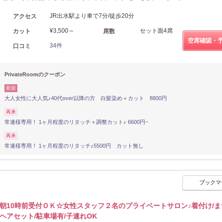
JR出水駅より車で7分/徒歩20分
アクセス
¥3,500～
セット面4席
カット
席数
空席確認・
34件
口コミ
PrivateRoomのクーポン
新規
大人女性に大人気♪40代over以降の方 白髪染め＋カット 8800円
再来
常連様専用！ 1ヶ月程度のリタッチ＋調整カット♪ 6600円~
再来
常連様専用！ 1ヶ月程度のリタッチ♪5500円 カット無し
ブックマ
朝10時前受付ＯＫ☆女性スタッフ２名のプライベートサロン♪着付け/ま
ヘアセット/駐車場有/子連れOK