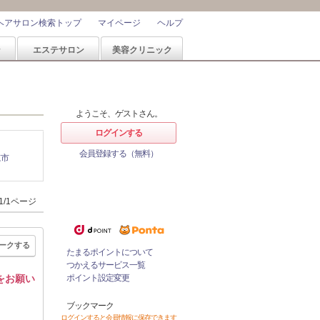
ヘアサロン検索トップ
マイページ
ヘルプ
ン
エステサロン
美容クリニック
ようこそ、ゲストさん。
ログインする
会員登録する（無料）
志市
ホットペッパービューティーなら
ポイントが1%たまる！
ためたポイントをつかっておとく
1/1ページ
にサロンをネット予約！
ークする
たまるポイントについて
つかえるサービス一覧
をお願い
ポイント設定変更
ブックマーク
ログインすると会員情報に保存できます