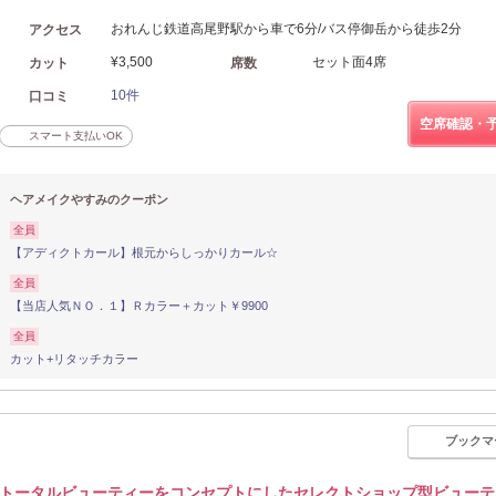
おれんじ鉄道高尾野駅から車で6分/バス停御岳から徒歩2分
アクセス
¥3,500
セット面4席
カット
席数
10件
口コミ
空席確認・
スマート支払いOK
ヘアメイクやすみのクーポン
全員
【アディクトカール】根元からしっかりカール☆
全員
【当店人気ＮＯ．１】Ｒカラー＋カット￥9900
全員
カット+リタッチカラー
ブックマ
トータルビューティーをコンセプトにしたセレクトショップ型ビューテ