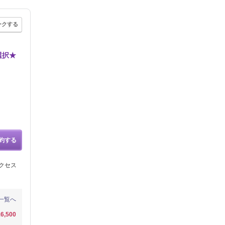
ークする
選択★
約する
クセス
一覧へ
6,500