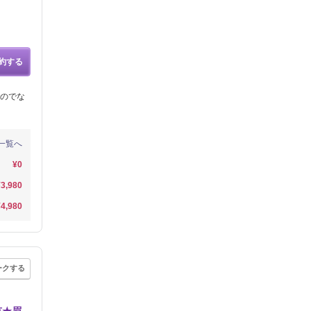
約する
のでな
一覧へ
¥0
¥3,980
¥4,980
ークする