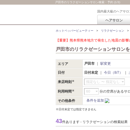
戸田市のリラクゼーションサロン検索・予約 (1/3)
国内最大級のヘアサロ
ヘアサロン
ホットペッパービューティー
リラクゼーション
【重要】熊本県熊本地方で発生した地震の影響の
戸田市のリラクゼーションサロンを
戸田市
駅変更
エリア
日付
日付未定
今日（8/7）
来店時刻
指定なし
〜
指定なし
利用時間
分の空席があるサ
条件を追加
その他条件
※日付未定では指定できません
43
件あります - リラクゼーションの検索結果