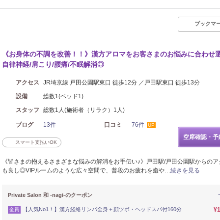
ブックマ
《お身体の不調を改善！！》漢方アロマをお客さまのお悩みに合わせ
自律神経/肩こり/腰痛/不眠解消◎
アクセス
JR埼京線 戸田公園駅東口 徒歩12分 ／戸田駅東口 徒歩13分
設備
総数1(ベッド1)
スタッフ
総数1人(施術者（リラク）1人)
ブログ
13件
口コミ
76件
UP
空席確認・予
スマート支払いOK
《皆さまの抱えるさまざまな悩みの解消をお手伝い♪》戸田駅/戸田公園駅からのア
も良し◎VIPルームのような広々空間で、普段のお疲れを癒や…
続きを見る
Private Salon 和 -nagi-のクーポン
【人気No1！】漢方経絡リンパ全身＋顔ツボ・ヘッドスパ付160分
¥1
全員