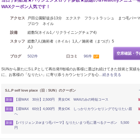
当日予約歓迎★パリジェンヌロット多数★話題の＆Healchyメニュー
WAXクーポン人気です！
アクセス
戸田公園駅徒歩13分 エクステ フラットラッシュ まつ毛パー
ブロウ ネイル
設備
総数5(ネイル1／リクライニングチェア4)
スタッフ
総数7人(施術者（ネイル）1人／施術者（まつげ）5
人)
空席確認・予
ブログ
502件
口コミ
96件
UP
SUNから新たにS.L.Pとして再出発!!地域のお客様に選ばれ続けてきた技術と実績
に、お客様の「なりたい」に寄り添うカウンセリングを心…
続きを見る
S.L.P self love place（旧：SUN）のクーポン
【眉WAX 30分】2,500円 男女OK WAXのみの時短コース
新規
【眉WAX 60分】4,000円 男女OK しっかりカウンセリングでなりたい眉
新規
へ
【パリジェンヌorまつ毛パーマ】なりたいまつ毛に選べるクーポン 5,500
新規
円