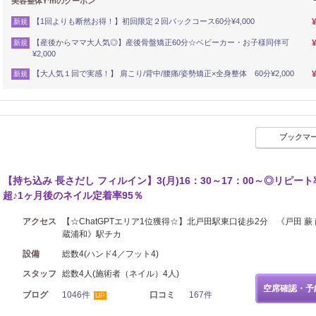
美容整体Y’mのクーポン
【1回よりも断然お得！】初回限定２回パックコース60分¥4,000
新規
【産後からママ大人気◎】産後骨盤矯正60分☆ベビーカー・お子様同伴可
新規
¥2,000
【大人気１回で実感！】 肩こり/背中/腰痛/姿勢矯正×全身整体 60分¥2,000
新規
ブックマ
【持ち込み 長さだし フィルイン】3(月)16：30～17：00～◎リピート
超♪1ヶ月後のネイル定着率95％
アクセス
【☆ChatGPTエリア1位獲得☆】北戸田駅東口徒歩2分 《戸田 蕨 
蔵浦和》駅チカ
設備
総数4(ハンド4／フット4)
スタッフ
総数4人(施術者（ネイル）4人)
空席確認・予
ブログ
1046件
口コミ
167件
UP