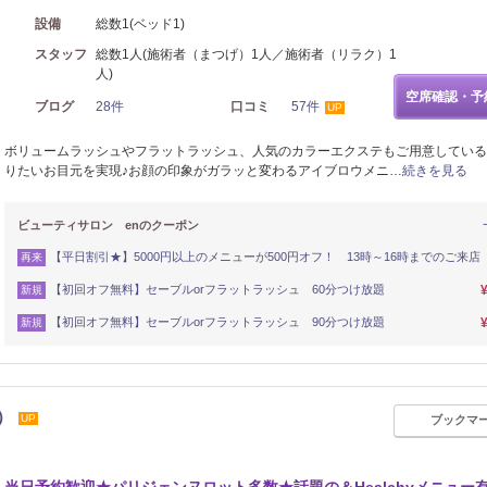
設備
総数1(ベッド1)
スタッフ
総数1人(施術者（まつげ）1人／施術者（リラク）1
人)
空席確認・予
ブログ
28件
口コミ
57件
UP
ボリュームラッシュやフラットラッシュ、人気のカラーエクステもご用意している
りたいお目元を実現♪お顔の印象がガラッと変わるアイブロウメニ…
続きを見る
ビューティサロン enのクーポン
【平日割引★】5000円以上のメニューが500円オフ！ 13時～16時までのご来店
再来
【初回オフ無料】セーブルorフラットラッシュ 60分つけ放題
新規
【初回オフ無料】セーブルorフラットラッシュ 90分つけ放題
新規
N）
UP
ブックマ
リフレッシュ
リラク