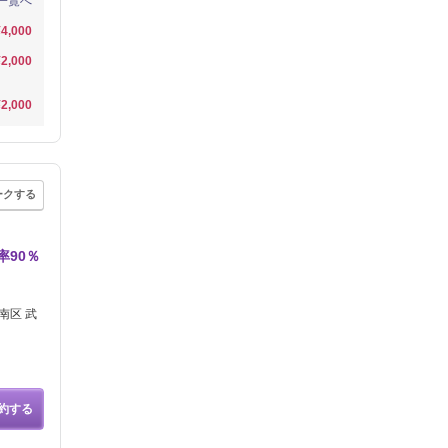
一覧へ
¥4,000
¥2,000
¥2,000
ークする
率90％
南区 武
約する