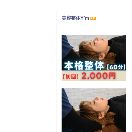
美容整体Y’m
UP
整体・カイロ
エステ
リラク