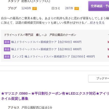
スタッフ
総数3人(スタッフ3人)
空席確認・予
ブログ
1240件
口コミ
287件
UP
UP
自分への最高のご褒美＆癒しを。あまりの気持ち良さに思わず寝落ちしてしまう極
に加えて、話題の眼精疲労回復セットも嬉しい♪視界がぼやける／…
続きを見る
ドライヘッドスパ専門店 癒し～ぷ 戸田公園店のクーポン
極上ドライヘッドスパ＋眼精疲労ケア【合計50分】4800円
新規
極上ドライヘッドスパ＋眼精疲労ケア【合計80分】6800円
新規
【メンズ】極上ドライヘッドスパ＋眼精疲労ケア【合計50分】4800円
新規
ブックマ
メイク
★マツエク /3980～★平日割引クーポン有★LEDエクステ対応★アイ
ネイル面貸し募集
アクセス
戸田公園駅西口徒歩1分