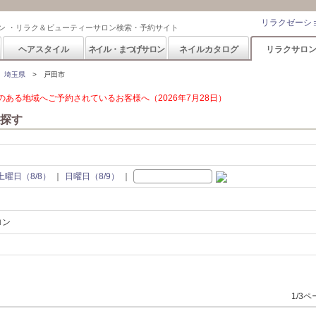
リラクゼーシ
ン ・リラク＆ビューティーサロン検索・予約サイト
ヘアスタイル
ネイル・まつげサロン
ネイルカタログ
リラクサロ
埼玉県
戸田市
ある地域へご予約されているお客様へ（2026年7月28日）
探す
土曜日（8/8）
日曜日（8/9）
ロン
1/3