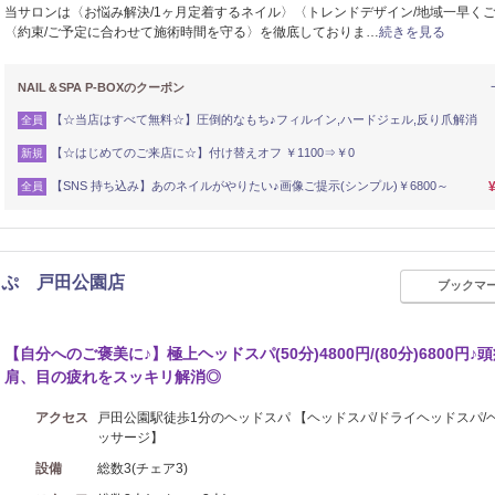
当サロンは〈お悩み解決/1ヶ月定着するネイル〉〈トレンドデザイン/地域一早く
〈約束/ご予定に合わせて施術時間を守る〉を徹底しておりま…
続きを見る
NAIL＆SPA P-BOXのクーポン
【☆当店はすべて無料☆】圧倒的なもち♪フィルイン,ハードジェル,反り爪解消
全員
【☆はじめてのご来店に☆】付け替えオフ ￥1100⇒￥0
新規
【SNS 持ち込み】あのネイルがやりたい♪画像ご提示(シンプル)￥6800～
全員
～ぷ 戸田公園店
ブックマ
シュ
【自分へのご褒美に♪】極上ヘッドスパ(50分)4800円/(80分)6800円♪
肩、目の疲れをスッキリ解消◎
アクセス
戸田公園駅徒歩1分のヘッドスパ 【ヘッドスパ/ドライヘッドスパ/
ッサージ】
設備
総数3(チェア3)