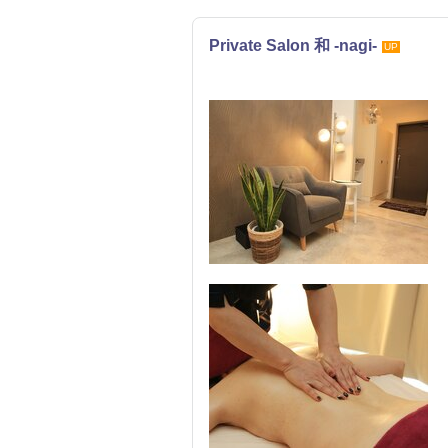
Private Salon 和 -nagi-
UP
リラク
整体・カイロ
エステ