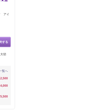
有★眉
マ アイ
約する
を大切
一覧へ
¥2,500
¥4,000
¥5,500