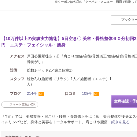
※クーポンは各店の「クーポン・メニュー」画面で印刷し
ブックマ
【10万件以上の実績実力施術】5日空き〇 美容・骨格整体６０分初回2,
円 エステ・フェイシャル・痩身
アクセス
戸田公園駅徒歩７分『肩こり/頭痛/産後/骨盤矯正/腰痛/猫背/骨格矯
骨剥がし』
設備
総数1(ベッド2／完全個室2)
スタッフ
総数2人(施術者（リラク）1人／施術者（エステ）1
人)
ブログ
214件
口コミ
108件
UP
UP
空席確認・予
スマート支払いOK
『Y’m』では、姿勢改善・肩こり・腰痛・骨盤矯正をはじめ、美容整体や痩身エス
イルリンパなど、身体と美容をトータルサポート。肩こりや腰痛…
続きを見る