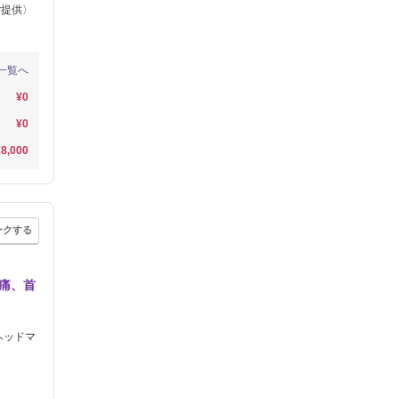
ご提供〉
一覧へ
¥0
¥0
¥8,000
ークする
頭痛、首
ヘッドマ