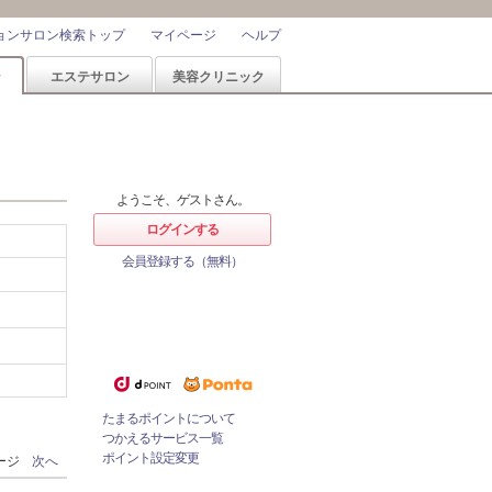
ョンサロン検索トップ
マイページ
ヘルプ
ン
エステサロン
美容クリニック
ようこそ、ゲストさん。
ログインする
会員登録する（無料）
ホットペッパービューティーなら
1%
ポイントが
たまる！
ためたポイントをつかっておとく
にサロンをネット予約！
たまるポイントについて
つかえるサービス一覧
ポイント設定変更
ページ
次へ