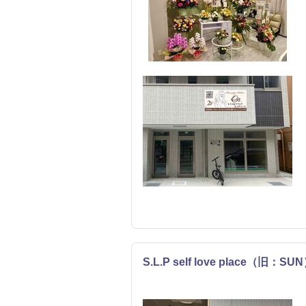
S.L.P self love place（旧：SU
ネイル
まつげ・メイク
エステ