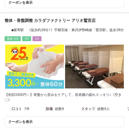
クーポンを表示
整体・骨盤調整 カラダファクトリー アリオ鷲宮店
●最寄駅 《徒歩約20分!》宇都宮線・東武伊勢崎線「鷲宮駅」徒歩20分
整体･ｶｲﾛ
ﾘﾗｸ
ｴｽﾃ
【初回3300円～】骨盤から歪みをケアして、首肩腰の疲れスッキリ♪《空き
〇》
口コミ
7件
設備
総数9
スタッフ
総数9人
クーポンを表示