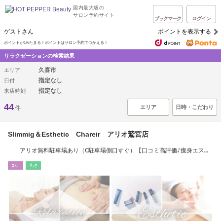
国内最大級の
サロン予約サイト
ブックマーク
ログイン
ゲストさん
ポイントを表示する
ポイントが1%たまる！ポイントはサロン予約でつかえる！
リラクゼーションの検索結果
久喜市
エリア
指定なし
日付
指定なし
来店時刻
44
エリア
日時・こだわり
件
Slimmig＆Esthetic Chareir アリオ鷲宮店
アリオ無料駐車場あり（C駐車場側口すぐ）【口コミ高評価♪痩身エス
テ/都度払い脱毛】
ｴｽﾃ
ﾘﾗｸ