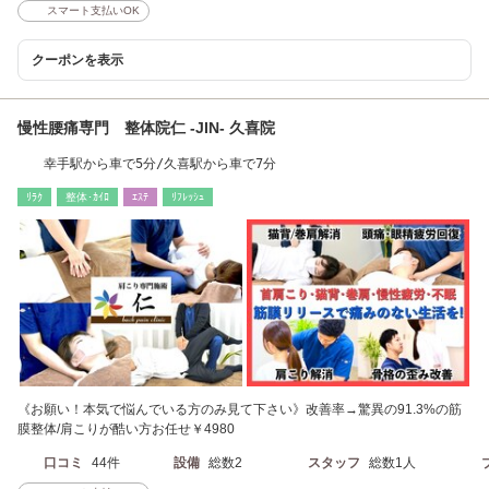
スマート支払いOK
クーポンを表示
慢性腰痛専門 整体院仁 -JIN- 久喜院
幸手駅から車で5分/久喜駅から車で7分
ﾘﾗｸ
整体･ｶｲﾛ
ｴｽﾃ
ﾘﾌﾚｯｼｭ
《お願い！本気で悩んでいる方のみ見て下さい》改善率→驚異の91.3%の筋
膜整体/肩こりが酷い方お任せ￥4980
口コミ
44件
設備
総数2
スタッフ
総数1人