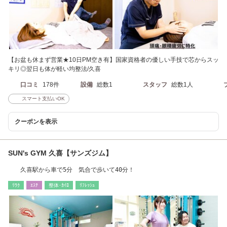
【お盆も休まず営業★10日PM空き有】国家資格者の優しい手技で芯からスッ
キリ◎翌日も体が軽い均整法/久喜
口コミ
178件
設備
総数1
スタッフ
総数1人
スマート支払いOK
クーポンを表示
SUN's GYM 久喜【サンズジム】
久喜駅から車で5分 気合で歩いて40分！
ﾘﾗｸ
ｴｽﾃ
整体･ｶｲﾛ
ﾘﾌﾚｯｼｭ