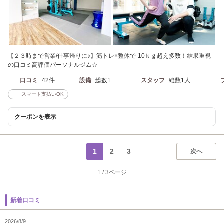
【２３時まで営業/仕事帰りに♪】筋トレ×整体で-10ｋｇ超え多数！結果重視
の口コミ高評価パーソナルジム☆
口コミ
42件
設備
総数1
スタッフ
総数1人
スマート支払いOK
クーポンを表示
1
2
3
次へ
1
/
3ページ
新着口コミ
2026/8/9