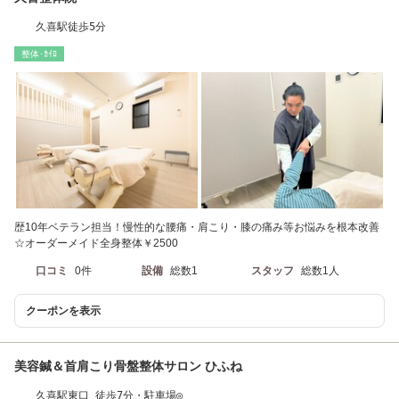
久喜駅徒歩5分
整体･ｶｲﾛ
歴10年ベテラン担当！慢性的な腰痛・肩こり・膝の痛み等お悩みを根本改善
☆オーダーメイド全身整体￥2500
口コミ
0件
設備
総数1
スタッフ
総数1人
クーポンを表示
美容鍼＆首肩こり骨盤整体サロン ひふね
久喜駅東口 徒歩7分・駐車場◎