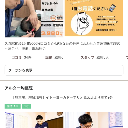
久喜駅徒歩1分!!Google口コミ☆4.9あなたの身体に合わせた専用施術¥3980
～肩こり、腰痛、眼精疲労
口コミ
34件
設備
総数6
スタッフ
総数5人
クーポンを表示
アルター均整院
【駐車場、駐輪場有】イトーヨーカドーアリオ鷲宮店より車で9分
整体･ｶｲﾛ
ﾘﾗｸ