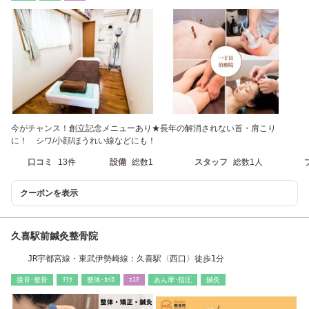
今がチャンス！創立記念メニューあり★長年の解消されない首・肩こり
に！ シワ/小顔/ほうれい線などにも！
口コミ
13件
設備
総数1
スタッフ
総数1人
クーポンを表示
久喜駅前鍼灸整骨院
JR宇都宮線・東武伊勢崎線：久喜駅〈西口〉徒歩1分
接骨･整骨
ﾘﾗｸ
整体･ｶｲﾛ
ｴｽﾃ
あん摩･指圧
鍼灸