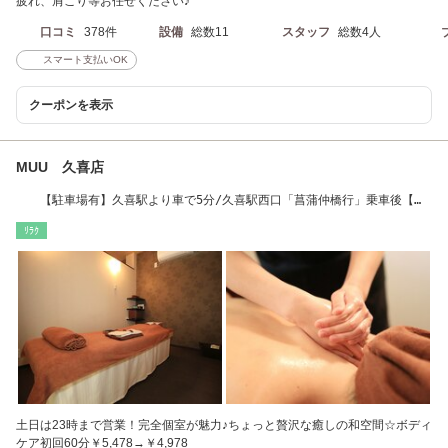
疲れ、肩こり等お任せください♪
口コミ
378件
設備
総数11
スタッフ
総数4人
スマート支払いOK
クーポンを表示
MUU 久喜店
【駐車場有】久喜駅より車で5分/久喜駅西口「菖蒲仲橋行」乗車後【橋
戸】下車徒歩4分
ﾘﾗｸ
土日は23時まで営業！完全個室が魅力♪ちょっと贅沢な癒しの和空間☆ボディ
ケア初回60分￥5,478→￥4,978