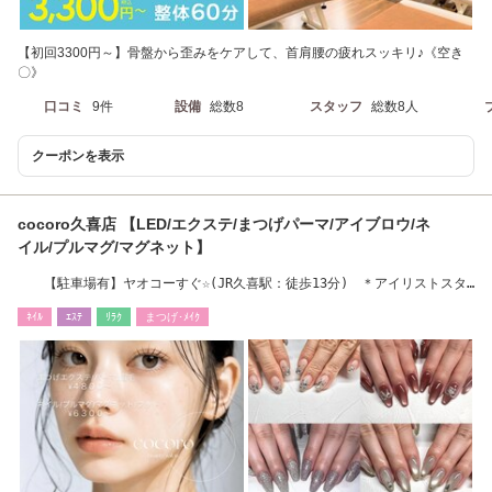
【初回3300円～】骨盤から歪みをケアして、首肩腰の疲れスッキリ♪《空き
〇》
口コミ
9件
設備
総数8
スタッフ
総数8人
クーポンを表示
cocoro久喜店 【LED/エクステ/まつげパーマ/アイブロウ/ネ
イル/プルマグ/マグネット】
【駐車場有】ヤオコーすぐ☆(JR久喜駅：徒歩13分) ＊アイリストスタ
ッフ募集中＊
ﾈｲﾙ
ｴｽﾃ
ﾘﾗｸ
まつげ･ﾒｲｸ