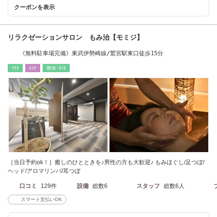
クーポンを表示
リラクゼーションサロン もみ治【モミジ】
《無料駐車場完備》東武伊勢崎線/鷲宮駅東口徒歩15分
ﾘﾗｸ
ｴｽﾃ
整体･ｶｲﾛ
［当日予約ok！］癒しのひとときを♪男性の方も大歓迎♪ もみほぐし/足つぼ/
ヘッド/アロマリンパ/耳つぼ
口コミ
129件
設備
総数6
スタッフ
総数6人
スマート支払いOK