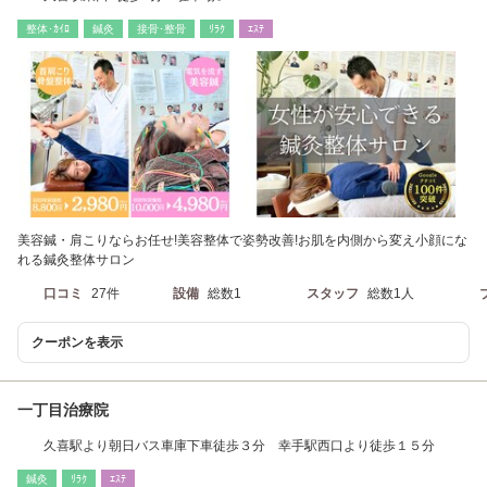
整体･ｶｲﾛ
鍼灸
接骨･整骨
ﾘﾗｸ
ｴｽﾃ
美容鍼・肩こりならお任せ!美容整体で姿勢改善!お肌を内側から変え小顔にな
れる鍼灸整体サロン
口コミ
27件
設備
総数1
スタッフ
総数1人
クーポンを表示
一丁目治療院
久喜駅より朝日バス車庫下車徒歩３分 幸手駅西口より徒歩１５分
鍼灸
ﾘﾗｸ
ｴｽﾃ