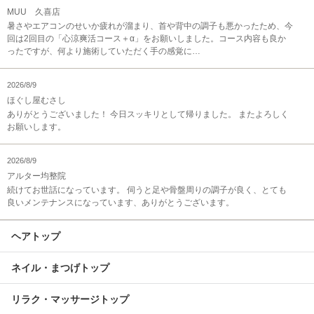
MUU 久喜店
暑さやエアコンのせいか疲れが溜まり、首や背中の調子も悪かったため、今
回は2回目の「心涼爽活コース＋α」をお願いしました。コース内容も良か
ったですが、何より施術していただく手の感覚に…
2026/8/9
ほぐし屋むさし
ありがとうございました！ 今日スッキリとして帰りました。 またよろしく
お願いします。
2026/8/9
アルター均整院
続けてお世話になっています。 伺うと足や骨盤周りの調子が良く、とても
良いメンテナンスになっています、ありがとうございます。
ヘアトップ
ネイル・まつげトップ
リラク・マッサージトップ