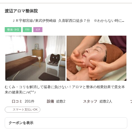
渡辺アロマ整体院
ＪＲ宇都宮線/東武伊勢崎線 久喜駅西口徒歩７分 ※わからない時には
お電話ください。
整体･ｶｲﾛ
ﾘﾗｸ
ｴｽﾃ
むくみ・コリを解消して猛暑に負けない！アロマと整体の相乗効果で貴女本
来の健康美に♪v(^^♪
口コミ
201件
設備
総数2
スタッフ
総数2人
スマート支払いOK
クーポンを表示