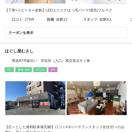
【丁寧×リピーター多数】LEDエクステ/まつ毛パーマ/眉毛/プルマグ
口コミ
279件
設備
総数12
スタッフ
総数9人
クーポンを表示
ほぐし屋むさし
県道87号線沿い 市役所（入口）南交差点すぐ角
ﾘﾗｸ
整体･ｶｲﾛ
ﾘﾌﾚｯｼｭ
ｴｽﾃ
【広々とした無料駐車場完備!】口コミ4.8☆ベテランスタッフ在住!日々のお