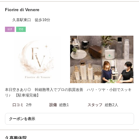
Fiorire di Venere
久喜駅東口 徒歩10分
ｴｽﾃ
ﾘﾗｸ
本日空きあり◎ 幹細胞導入でプロの肌質改善 ハリ・ツヤ・小顔でスッキ
リ♪ 【駐車場完備】
口コミ
2件
設備
総数1
スタッフ
総数2人
クーポンを表示
久喜整体院