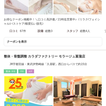
お得なクーポン掲載中！＼口コミ高評価／21時迄営業中♪《リラク/フェイシ
ャル/バストケア/都度払い脱毛》
口コミ
67件
設備
総数3
スタッフ
総数4人
クーポンを表示
整体・骨盤調整 カラダファクトリー モラージュ菖蒲店
JR宇都宮線・東武伊勢崎線「久喜駅」西口からバスで約15分
整体･ｶｲﾛ
ﾘﾗｸ
ｴｽﾃ