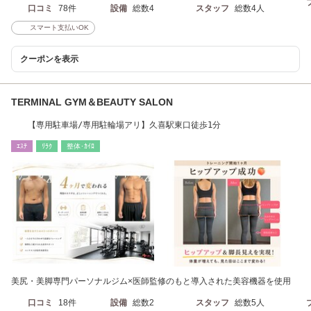
口コミ
78件
設備
総数4
スタッフ
総数4人
スマート支払いOK
クーポンを表示
TERMINAL GYM＆BEAUTY SALON
【専用駐車場/専用駐輪場アリ】久喜駅東口徒歩1分
ｴｽﾃ
ﾘﾗｸ
整体･ｶｲﾛ
美尻・美脚専門パーソナルジム×医師監修のもと導入された美容機器を使用
口コミ
18件
設備
総数2
スタッフ
総数5人