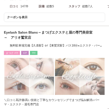
口コミ
147件
設備
総数5
スタッフ
総数7人
クーポンを表示
Eyelash Salon Blanc～まつげエクステと眉の専門美容室
～ アリオ鷲宮店
無料駐車場完備【久喜駅】or【東鷲宮駅】バス10分★エクステ・パー
マ・眉毛導入店舗★
まつげ･ﾒｲｸ
ｴｽﾃ
ﾘﾗｸ
＼口コミ高評価/高い技術と丁寧なカウンセリングでまつげ悩み解消♪パー
マ・エクステ・眉毛専門店