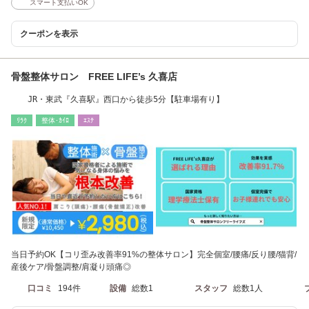
スマート支払いOK
クーポンを表示
骨盤整体サロン FREE LIFE’s 久喜店
JR・東武『久喜駅』西口から徒歩5分【駐車場有り】
ﾘﾗｸ
整体･ｶｲﾛ
ｴｽﾃ
当日予約OK【コリ歪み改善率91%の整体サロン】完全個室/腰痛/反り腰/猫背/
産後ケア/骨盤調整/肩凝り頭痛◎
口コミ
194件
設備
総数1
スタッフ
総数1人