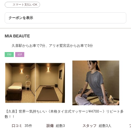
スマート支払いOK
クーポンを表示
MIA BEAUTE
久喜駅からお車で7分、アリオ鷲宮店からお車で3分
ﾘﾗｸ
ｴｽﾃ
【久喜】世界一気持ちいい《本格タイ古式マッサージ¥4700～》リピート多
数！！
口コミ
35件
設備
総数3
スタッフ
総数3人