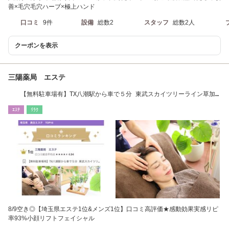
善×毛穴毛穴ハーブ×極上ハンド
口コミ
9件
設備
総数2
スタッフ
総数2人
クーポンを表示
三陽薬局 エステ
【無料駐車場有】TX八潮駅から車で５分 東武スカイツリーライン草加
駅から車で１５分
ｴｽﾃ
ﾘﾗｸ
8/9空き◎【埼玉県エステ1位&メンズ1位】口コミ高評価★感動効果実感リピ
率93%小顔リフトフェイシャル