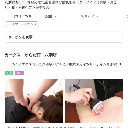
八潮駅3分／10年続く地域密着整体◎症状別オーダーメイドで骨盤・肩こ
り・腰・産後ケアを根本改善
口コミ
25件
設備
-
スタッフ
-
スマート支払いOK
クーポンを表示
カークス からだ館 八潮店
つくばエクスプレス八潮駅バス10分/東武スカイツリーライン草加駅10
分
ﾘﾗｸ
ｴｽﾃ