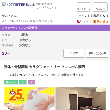
国内最大級の
サロン予約サイト
ブックマーク
ログイン
ゲストさん
ポイントを表示する
ポイントが1%たまる！ポイントはサロン予約でつかえる！
リラクゼーションの検索結果
八潮市
エリア
指定なし
日付
指定なし
来店時刻
20
エリア
日時・こだわり
件
整体・骨盤調整 カラダファクトリー フレスポ八潮店
★☆駅チカ☆★つくばエクスプレス線 八潮駅から徒歩1分
整体･ｶｲﾛ
ﾘﾗｸ
ｴｽﾃ