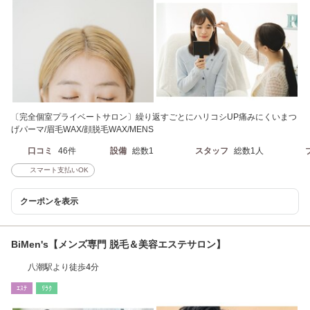
〔完全個室プライベートサロン〕繰り返すごとにハリコシUP痛みにくいまつ
げパーマ/眉毛WAX/顔脱毛WAX/MENS
口コミ
46件
設備
総数1
スタッフ
総数1人
スマート支払いOK
クーポンを表示
BiMen's【メンズ専門 脱毛＆美容エステサロン】
八潮駅より徒歩4分
ｴｽﾃ
ﾘﾗｸ