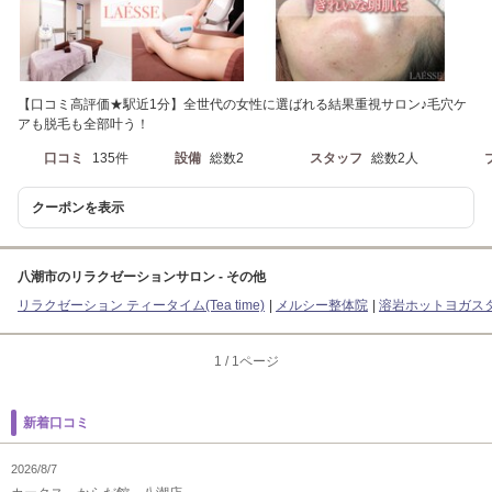
【口コミ高評価★駅近1分】全世代の女性に選ばれる結果重視サロン♪毛穴ケ
アも脱毛も全部叶う！
口コミ
135件
設備
総数2
スタッフ
総数2人
クーポンを表示
八潮市のリラクゼーションサロン - その他
リラクゼーション ティータイム(Tea time)
メルシー整体院
溶岩ホットヨガスタジ
1
/
1ページ
新着口コミ
2026/8/7