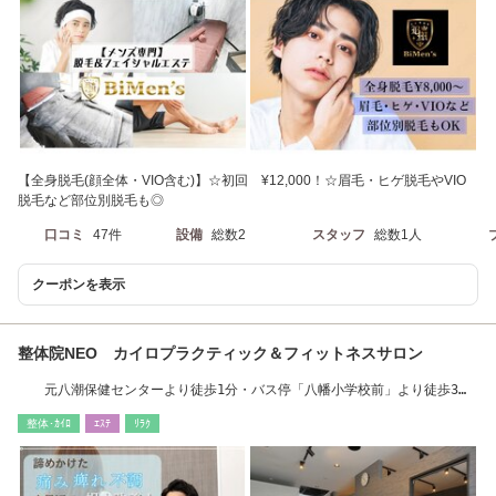
【全身脱毛(顔全体・VIO含む)】☆初回 ¥12,000！☆眉毛・ヒゲ脱毛やVIO
脱毛など部位別脱毛も◎
口コミ
47件
設備
総数2
スタッフ
総数1人
クーポンを表示
整体院NEO カイロプラクティック＆フィットネスサロン
元八潮保健センターより徒歩1分・バス停「八幡小学校前」より徒歩3分
※駐車場３台有り
整体･ｶｲﾛ
ｴｽﾃ
ﾘﾗｸ