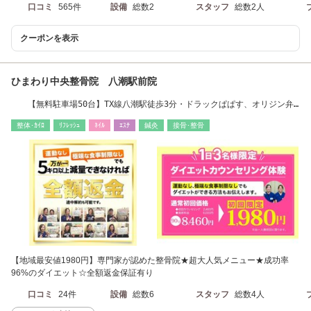
口コミ
565件
設備
総数2
スタッフ
総数2人
クーポンを表示
ひまわり中央整骨院 八潮駅前院
【無料駐車場50台】TX線八潮駅徒歩3分・ドラックぱぱす、オリジン弁
当と同一建物内
整体･ｶｲﾛ
ﾘﾌﾚｯｼｭ
ﾈｲﾙ
ｴｽﾃ
鍼灸
接骨･整骨
【地域最安値1980円】専門家が認めた整骨院★超大人気メニュー★成功率
96%のダイエット☆全額返金保証有り
口コミ
24件
設備
総数6
スタッフ
総数4人