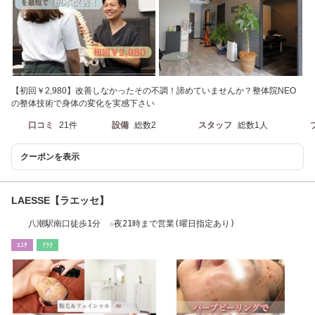
【初回￥2,980】改善しなかったその不調！諦めていませんか？整体院NEO
の整体技術で身体の変化を実感下さい
口コミ
21件
設備
総数2
スタッフ
総数1人
クーポンを表示
LAESSE【ラエッセ】
八潮駅南口徒歩1分 ☆夜21時まで営業(曜日指定あり)
ｴｽﾃ
ﾘﾗｸ