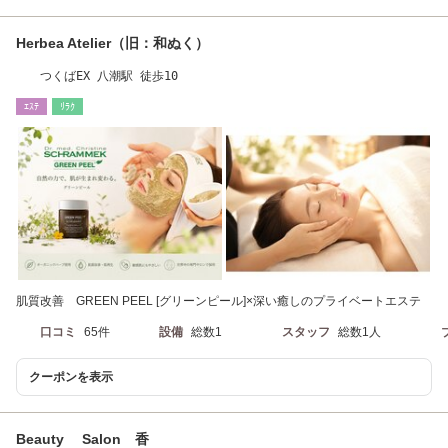
Herbea Atelier（旧：和ぬく）
つくばEX 八潮駅 徒歩10
ｴｽﾃ
ﾘﾗｸ
肌質改善 GREEN PEEL [グリーンピール]×深い癒しのプライベートエステ
口コミ
65件
設備
総数1
スタッフ
総数1人
クーポンを表示
Beauty Salon 香