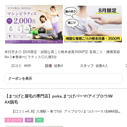
本日空き◎【8月限定・頑固な肩こり根本改善3500円】首肩こり・腰痛実績
No.1★整体×ピラティス◎八潮3分
口コミ
48件
設備
総数4
スタッフ
総数4人
クーポンを表示
【まつげと眉毛の専門店】poka.まつげパーマ/アイブロウ/W
AX脱毛
【口コミ★4.8】八潮駅～車で5分 アイブロウ/まつげパーマ/顔WAX脱
毛/八潮/三郷/流山
まつげ･ﾒｲｸ
ｴｽﾃ
ﾘﾗｸ