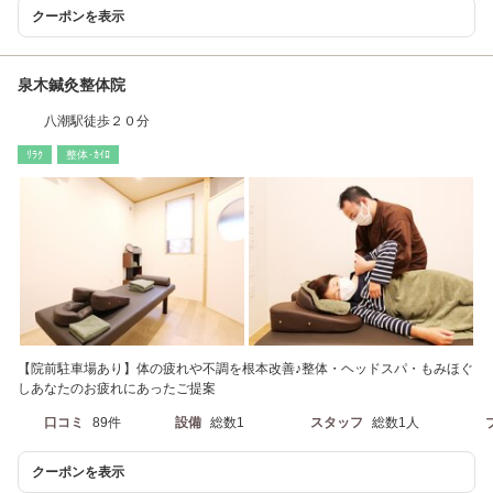
クーポンを表示
泉木鍼灸整体院
八潮駅徒歩２０分
ﾘﾗｸ
整体･ｶｲﾛ
【院前駐車場あり】体の疲れや不調を根本改善♪整体・ヘッドスパ・もみほぐ
しあなたのお疲れにあったご提案
口コミ
89件
設備
総数1
スタッフ
総数1人
クーポンを表示