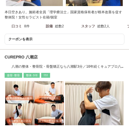
本日空きあり。施術者全員「理学療法士」国家資格保有者が根本改善を促す
整体院！女性セラピスト在籍/個室
口コミ
8件
設備
総数2
スタッフ
総数2人
クーポンを表示
CUREPRO 八潮店
八潮の整体・整骨院・骨盤矯正なら八潮駅3分／10年続くキュアプロ八
潮店へ◎
接骨･整骨
整体･ｶｲﾛ
ﾘﾗｸ