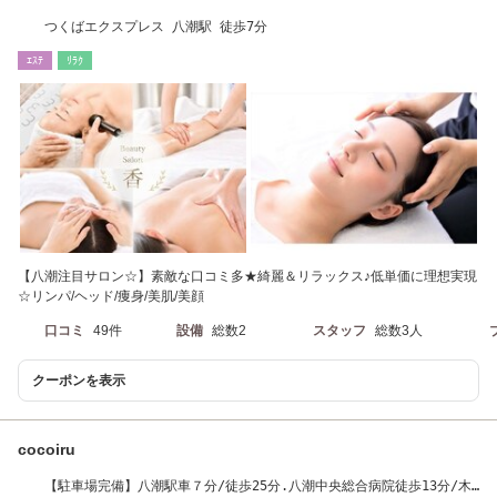
つくばエクスプレス 八潮駅 徒歩7分
ｴｽﾃ
ﾘﾗｸ
【八潮注目サロン☆】素敵な口コミ多★綺麗＆リラックス♪低単価に理想実現
☆リンパ/ヘッド/痩身/美肌/美顔
口コミ
49件
設備
総数2
スタッフ
総数3人
クーポンを表示
cocoiru
【駐車場完備】八潮駅車７分/徒歩25分.八潮中央総合病院徒歩13分/木