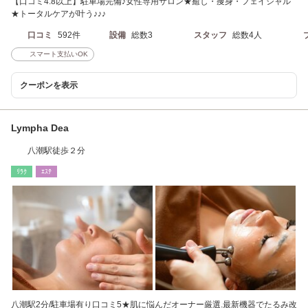
【口コミ4.8以上】駐車場完備♪女性専用サロン★癒し・痩身・フェイシャル
★トータルケアが叶う♪♪♪
口コミ
592件
設備
総数3
スタッフ
総数4人
スマート支払いOK
クーポンを表示
Lympha Dea
八潮駅徒歩２分
ﾘﾗｸ
ｴｽﾃ
八潮駅2分/駐車場有り口コミ5★肌に悩んだオーナー厳選.最新機器でたるみ改