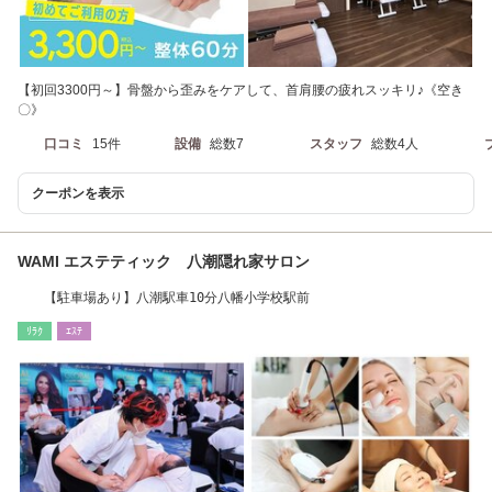
【初回3300円～】骨盤から歪みをケアして、首肩腰の疲れスッキリ♪《空き
〇》
口コミ
15件
設備
総数7
スタッフ
総数4人
クーポンを表示
WAMI エステティック 八潮隠れ家サロン
【駐車場あり】八潮駅車10分八幡小学校駅前
ﾘﾗｸ
ｴｽﾃ