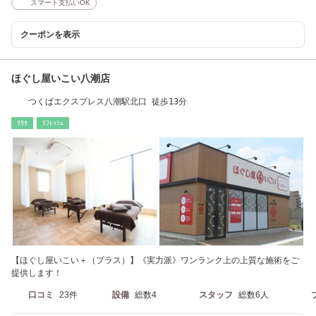
スマート支払いOK
クーポンを表示
ほぐし屋いこい八潮店
つくばエクスプレス八潮駅北口 徒歩13分
ﾘﾗｸ
ﾘﾌﾚｯｼｭ
【ほぐし屋いこい＋（プラス）】《実力派》ワンランク上の上質な施術をご
提供します！
口コミ
23件
設備
総数4
スタッフ
総数6人