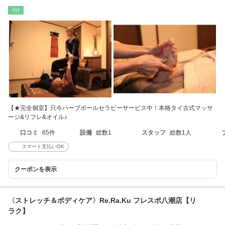
曽根バス停徒歩3分
ﾘﾗｸ
【★完全個室】只今ハーブボールセラピーサービス中！本格タイ古式マッサ
ージ&リフレ&オイル♪
口コミ
65件
設備
総数1
スタッフ
総数1人
スマート支払いOK
クーポンを表示
〈ストレッチ＆ボディケア〉Re.Ra.Ku フレスポ八潮店【リ
ラク】