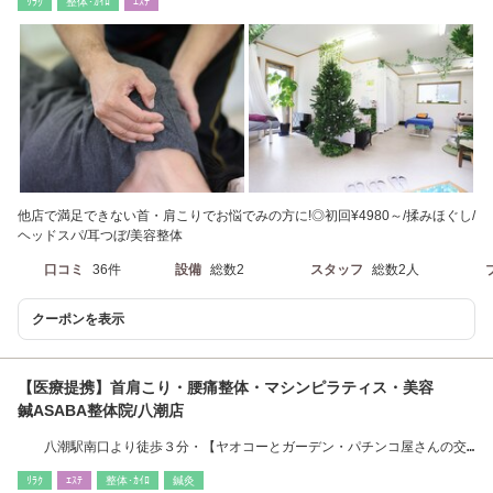
ﾘﾗｸ
整体･ｶｲﾛ
ｴｽﾃ
他店で満足できない首・肩こりでお悩でみの方に!◎初回¥4980～/揉みほぐし/
ヘッドスパ/耳つぼ/美容整体
口コミ
36件
設備
総数2
スタッフ
総数2人
クーポンを表示
【医療提携】首肩こり・腰痛整体・マシンピラティス・美容
鍼ASABA整体院/八潮店
八潮駅南口より徒歩３分・【ヤオコーとガーデン・パチンコ屋さんの交
差点に当院】
ﾘﾗｸ
ｴｽﾃ
整体･ｶｲﾛ
鍼灸