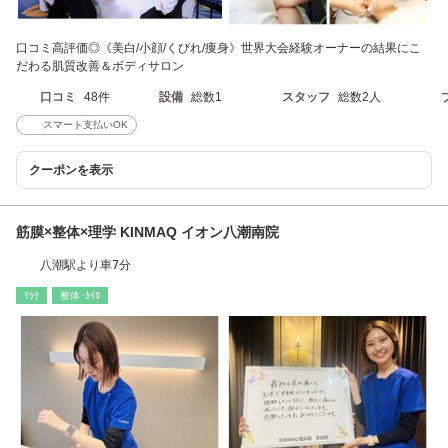
口コミ高評価◎《美白/小顔/くびれ/痩身》世界大会経験オーナーの結果にこ
だわる肌質改善＆ボディサロン
口コミ
48件
設備
総数1
スタッフ
総数2人
スマート支払いOK
クーポンを表示
筋膜×整体×理学 KINMAQ イオン八潮南院
八潮駅より車7分
ﾘﾗｸ
整体･ｶｲﾛ