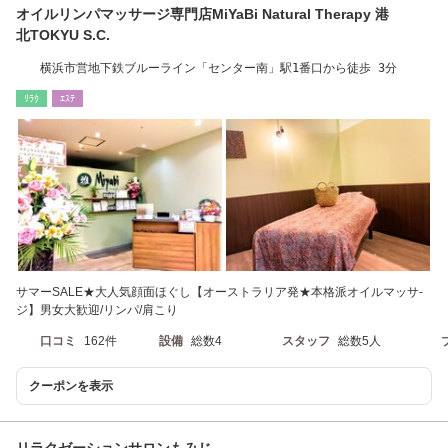
オイルリンパマッサージ専門店MiYaBi Natural Therapy 港
北TOKYU S.C.
横浜市営地下鉄ブルーライン「センター南」駅1番口から徒歩 3分
ﾘﾗｸ
ｴｽﾃ
サマーSALE★大人気顔面ほぐし【オーストラリア発★本格派オイルマッサ-
ジ】男女大歓迎/リンパ/肩こり
口コミ
162件
設備
総数4
スタッフ
総数5人
クーポンを表示