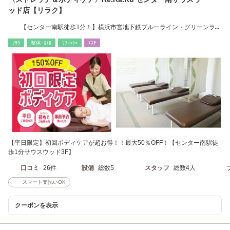
ッド店【リラク】
【センター南駅徒歩1分！】横浜市営地下鉄ブルーライン・グリーンライ
ン
ﾘﾗｸ
整体･ｶｲﾛ
ﾘﾌﾚｯｼｭ
ｴｽﾃ
【平日限定】初回ボディケアが超お得！！最大50％OFF！【センター南駅徒
歩1分サウスウッド3F】
口コミ
26件
設備
総数5
スタッフ
総数4人
スマート支払いOK
クーポンを表示