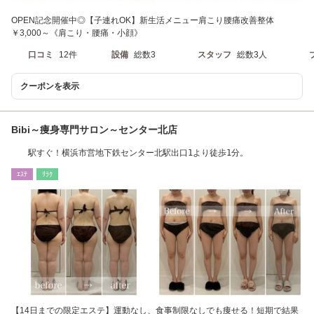
OPEN記念開催中◎【子連れOK】新生活メニュー肩こり腰痛改善整体
￥3,000～《肩こり・腰痛・小顔》
口コミ
12件
設備
総数3
スタッフ
総数3人
クーポンを表示
Bibi～痩身専門サロン～センター北店
駅すぐ！横浜市営地下鉄センター北駅出口1より徒歩1分。
ｴｽﾃ
ﾘﾗｸ
【14日までの限定エステ】運動なし、食事制限なしでも痩せる！短期で結果