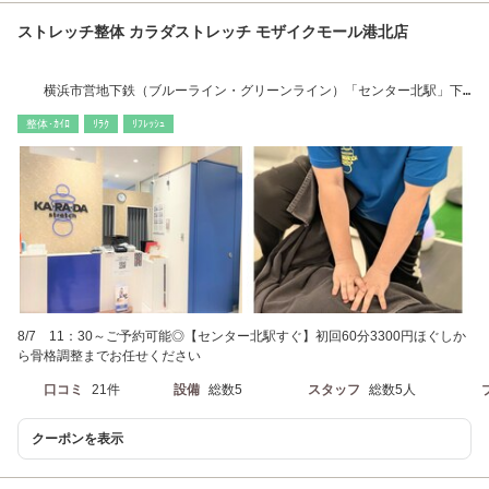
ストレッチ整体 カラダストレッチ モザイクモール港北店
横浜市営地下鉄（ブルーライン・グリーンライン）「センター北駅」下
車徒歩すぐ
整体･ｶｲﾛ
ﾘﾗｸ
ﾘﾌﾚｯｼｭ
8/7 11：30～ご予約可能◎【センター北駅すぐ】初回60分3300円ほぐしか
ら骨格調整までお任せください
口コミ
21件
設備
総数5
スタッフ
総数5人
クーポンを表示