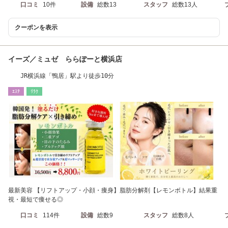
口コミ
10件
設備
総数13
スタッフ
総数13人
クーポンを表示
イーズ／ミュゼ ららぽーと横浜店
JR横浜線「鴨居」駅より徒歩10分
ｴｽﾃ
ﾘﾗｸ
最新美容 【リフトアップ・小顔・痩身】脂肪分解剤【レモンボトル】結果重
視・最短で痩せる◎
口コミ
114件
設備
総数9
スタッフ
総数8人