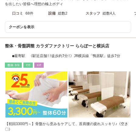
を出したい皆様へ理想の極上ボディ
口コミ
68件
設備
総数2
スタッフ
総数4人
クーポンを表示
整体・骨盤調整 カラダファクトリー ららぽーと横浜店
●最寄駅 《駅近店舗!!徒歩約7分!》JR横浜線「鴨居駅」徒歩7分
整体･ｶｲﾛ
ﾘﾗｸ
ｴｽﾃ
【初回3300円～】骨盤から歪みをケアして、首肩腰の疲れスッキリ♪《空き
〇》