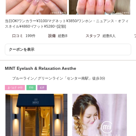
当日OK!ワンカラー¥3100/マグネット¥3850/ワンホン・ニュアンス・オフィ
スネイル¥4860~/フット¥5280~[定額]
口コミ
199件
設備
総数8
スタッフ
総数6人
クーポンを表示
MINT Eyelash & Relaxation Aesthe
ブルーライン／グリーンライン「センター南駅」徒歩3分
まつげ･ﾒｲｸ
ﾘﾗｸ
ｴｽﾃ