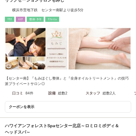
リラクゼーションサロンもみじ
横浜市営地下鉄 センター南駅より徒歩5分
ﾘﾗｸ
ｴｽﾃ
整体･ｶｲﾛ
ﾘﾌﾚｯｼｭ
【センター南】『もみほぐし整体』と『全身オイルトリートメント』の技巧
派プライベートサロン◎
口コミ
84件
設備
総数2
スタッフ
総数2人
クーポンを表示
ハワイアンフォレストSpaセンター北店～ロミロミボディ＆
ヘッドスパ～