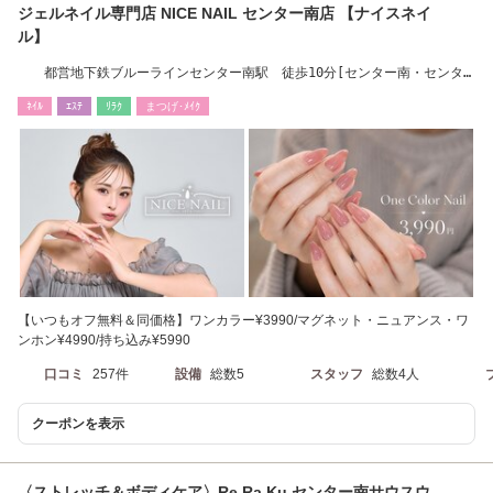
ジェルネイル専門店 NICE NAIL センター南店 【ナイスネイ
ル】
都営地下鉄ブルーラインセンター南駅 徒歩10分[センター南・センタ
ー北・新横浜]
ﾈｲﾙ
ｴｽﾃ
ﾘﾗｸ
まつげ･ﾒｲｸ
【いつもオフ無料＆同価格】ワンカラー¥3990/マグネット・ニュアンス・ワ
ンホン¥4990/持ち込み¥5990
口コミ
257件
設備
総数5
スタッフ
総数4人
クーポンを表示
〈ストレッチ＆ボディケア〉Re.Ra.Ku センター南サウスウ