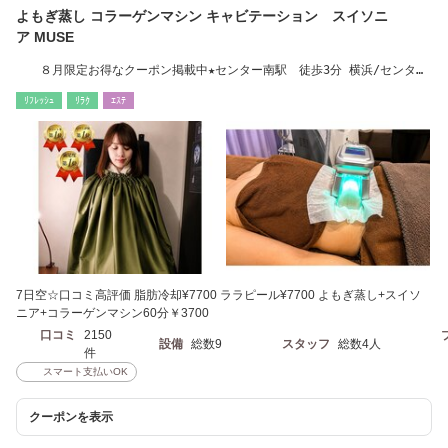
よもぎ蒸し コラーゲンマシン キャビテーション スイソニ
ア MUSE
８月限定お得なクーポン掲載中★センター南駅 徒歩3分 横浜/センター
北/都筑区/個室
ﾘﾌﾚｯｼｭ
ﾘﾗｸ
ｴｽﾃ
7日空☆口コミ高評価 脂肪冷却¥7700 ララピール¥7700 よもぎ蒸し+スイソ
ニア+コラーゲンマシン60分￥3700
口コミ
2150
設備
総数9
スタッフ
総数4人
件
スマート支払いOK
クーポンを表示