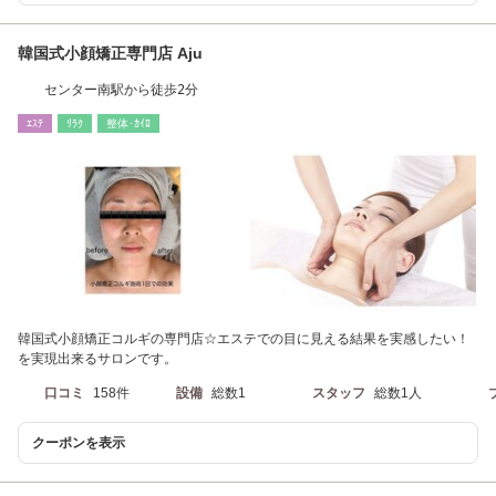
韓国式小顔矯正専門店 Aju
センター南駅から徒歩2分
ｴｽﾃ
ﾘﾗｸ
整体･ｶｲﾛ
韓国式小顔矯正コルギの専門店☆エステでの目に見える結果を実感したい！
を実現出来るサロンです。
口コミ
158件
設備
総数1
スタッフ
総数1人
クーポンを表示