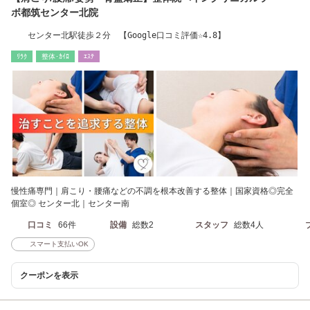
ボ都筑センター北院
センター北駅徒歩２分 【Google口コミ評価☆4.8】
ﾘﾗｸ
整体･ｶｲﾛ
ｴｽﾃ
慢性痛専門｜肩こり・腰痛などの不調を根本改善する整体｜国家資格◎完全
個室◎ センター北｜センター南
口コミ
66件
設備
総数2
スタッフ
総数4人
スマート支払いOK
クーポンを表示