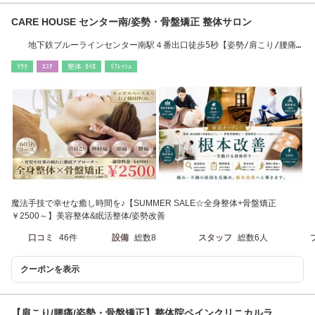
CARE HOUSE センター南/姿勢・骨盤矯正 整体サロン
地下鉄ブルーラインセンター南駅４番出口徒歩5秒【姿勢/肩こり/腰痛/
頭痛/自律神経】
ﾘﾗｸ
ｴｽﾃ
整体･ｶｲﾛ
ﾘﾌﾚｯｼｭ
魔法手技で幸せな癒し時間を♪【SUMMER SALE☆全身整体+骨盤矯正
￥2500～】美容整体&眠活整体/姿勢改善
口コミ
46件
設備
総数8
スタッフ
総数6人
クーポンを表示
【肩こり/腰痛/姿勢・骨盤矯正】整体院ペインクリニカルラ