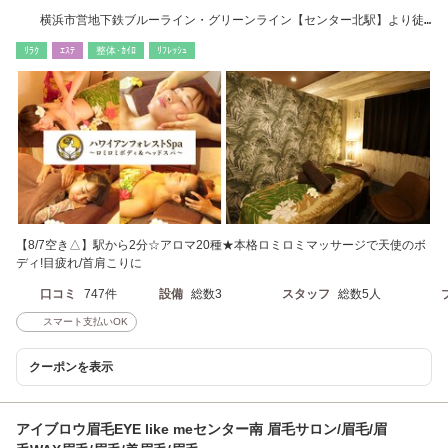
横浜市営地下鉄ブルーライン・グリーンライン【センター北駅】より徒
歩2分
ﾘﾗｸ
ｴｽﾃ
整体･ｶｲﾛ
ﾘﾌﾚｯｼｭ
【8/7空き△】駅から2分☆アロマ20種★本格ロミロミマッサージで天使のボ
ディ!目疲れ/首肩こりに
口コミ
747件
設備
総数3
スタッフ
総数5人
スマート支払いOK
クーポンを表示
アイブロウ眉毛EYE like meセンター南 眉毛サロン/眉毛/眉