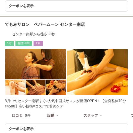
クーポンを表示
てもみサロン ペパームーン センター南店
センター南駅から徒歩30秒
ﾘﾗｸ
整体･ｶｲﾛ
ｴｽﾃ
8月中旬センター南駅すぐ♪人気中国式サロンが新店OPEN！【全身整体70分
¥4500】高い技術×コスパで贅沢ケア
口コミ
0件
設備
-
スタッフ
-
クーポンを表示