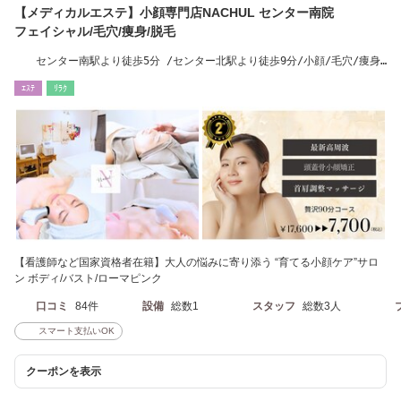
【メディカルエステ】小顔専門店NACHUL センター南院
フェイシャル/毛穴/痩身/脱毛
センター南駅より徒歩5分 /センター北駅より徒歩9分/小顔/毛穴/痩身/
脱毛/横浜
ｴｽﾃ
ﾘﾗｸ
【看護師など国家資格者在籍】大人の悩みに寄り添う “育てる小顔ケア”サロ
ン ボディ/バスト/ローマピンク
口コミ
84件
設備
総数1
スタッフ
総数3人
スマート支払いOK
クーポンを表示