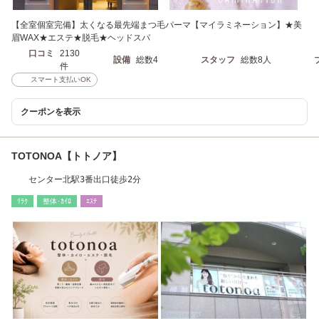
【全室個室完備】太くなる最先端まつ毛パーマ【マイラミネーション】★美
眉WAX★エステ★脱毛★ヘッドスパ
口コミ
2130
設備
総数4
スタッフ
総数8人
件
スマート支払いOK
クーポンを表示
TOTONOA【トトノア】
センター北駅3番出口徒歩2分
ﾘﾗｸ
整体･ｶｲﾛ
ｴｽﾃ