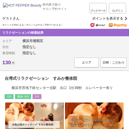
国内最大級の
サロン予約サイト
ブックマーク
ログイン
ゲストさん
ポイントを表示する
ポイントが1%たまる！ポイントはサロン予約でつかえる！
リラクゼーションの検索結果
横浜市都筑区
エリア
指定なし
日付
指定なし
来店時刻
130
エリア
日時・こだわり
件
台湾式リラクゼーション すみか整体院
横浜市営地下鉄センター北駅 出口 1分30秒 エレベーター有り
ﾘﾗｸ
整体･ｶｲﾛ
ｴｽﾃ