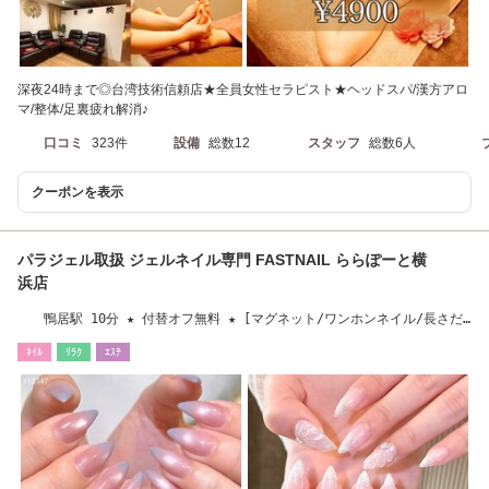
深夜24時まで◎台湾技術信頼店★全員女性セラピスト★ヘッドスパ/漢方アロ
マ/整体/足裏疲れ解消♪
口コミ
323件
設備
総数12
スタッフ
総数6人
クーポンを表示
パラジェル取扱 ジェルネイル専門 FASTNAIL ららぽーと横
浜店
鴨居駅 10分 ★ 付替オフ無料 ★ [マグネット/ワンホンネイル/長さだ
し/フィルイン]
ﾈｲﾙ
ﾘﾗｸ
ｴｽﾃ