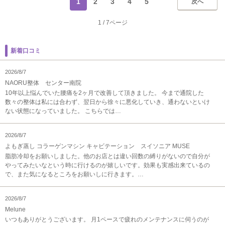
1
2
3
4
5
次へ
1
/
7ページ
新着口コミ
2026/8/7
NAORU整体 センター南院
10年以上悩んでいた腰痛を2ヶ月で改善して頂きました。 今まで通院した
数々の整体は私には合わず、翌日から徐々に悪化していき、通わないといけ
ない状態になっていました。 こちらでは…
2026/8/7
よもぎ蒸し コラーゲンマシン キャビテーション スイソニア MUSE
脂肪冷却をお願いしました。他のお店とは違い回数の縛りがないので自分が
やってみたいなという時に行けるのが嬉しいです。効果も実感出来ているの
で、また気になるところをお願いしに行きます。…
2026/8/7
Melune
いつもありがとうございます。 月1ペースで疲れのメンテナンスに伺うのが