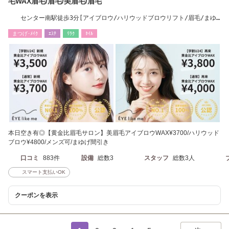
毛WAX眉毛/眉毛/美眉毛/眉毛
センター南駅徒歩3分[アイブロウ/ハリウッドブロウリフト/眉毛/まゆ
げ/眉毛サロン]
まつげ･ﾒｲｸ
ｴｽﾃ
ﾘﾗｸ
ﾈｲﾙ
本日空き有◎【黄金比眉毛サロン】美眉毛アイブロウWAX¥3700/ハリウッド
ブロウ¥4800/メンズ可/まゆげ間引き
口コミ
883件
設備
総数3
スタッフ
総数3人
スマート支払いOK
クーポンを表示