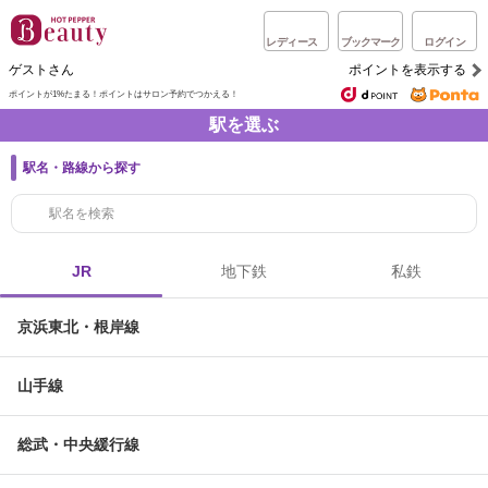
レディース
ブックマーク
ログイン
ゲストさん
ポイントを表示する
ポイントが1%たまる！
ポイントはサロン予約でつかえる！
駅を選ぶ
駅名・路線から探す
JR
地下鉄
私鉄
京浜東北・根岸線
山手線
総武・中央緩行線