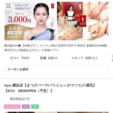
横浜駅4分◆【本格ボディメイク☆80分充実5STEP￥3000】創業45年&体験
者59万人の実績あるサロンで本格ケア☆
口コミ
358件
設備
総数12
スタッフ
総数15人
クーポンを表示
myu.横浜店【まつげパーマ/パリジェンヌ/マツエク/眉毛】
【9/14 NEWOPEN（予定）】
横浜駅徒歩7分
まつげ･ﾒｲｸ
ｴｽﾃ
ﾘﾗｸ