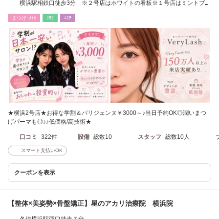
横浜駅相鉄口徒歩3分 ※２号店はホワイトの看板※１号店はミントブル
ーの看板※
まつげ･ﾒｲｸ
ﾘﾗｸ
ｴｽﾃ
★横浜2号店★お得な学割＆パリジェンヌ￥3000～♪当日予約OK◎潤いまつ
げパーマも◎♪♪低価格/高技術★
口コミ
322件
設備
総数10
スタッフ
総数10人
スマート支払いOK
クーポンを表示
【整体×美姿勢×骨盤矯正】星のアカリ治療院 横浜院