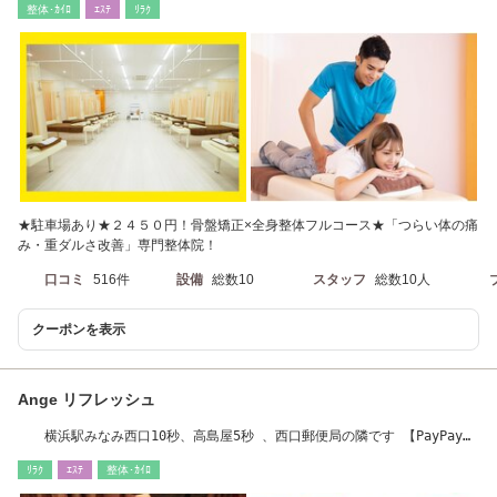
整体･ｶｲﾛ
ｴｽﾃ
ﾘﾗｸ
★駐車場あり★２４５０円！骨盤矯正×全身整体フルコース★「つらい体の痛
み・重ダルさ改善」専門整体院！
口コミ
516件
設備
総数10
スタッフ
総数10人
クーポンを表示
Ange リフレッシュ
横浜駅みなみ西口10秒、高島屋5秒 、西口郵便局の隣です 【PayPay加
盟店】
ﾘﾗｸ
ｴｽﾃ
整体･ｶｲﾛ