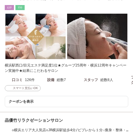
るみ/幹細胞
ｴｽﾃ
ﾘﾗｸ
横浜駅西口/目元エステ満足度1位★グループ25周年・横浜12周年キャンペー
ン実施中★結果にこだわるサロン
口コミ
126件
設備
総数7
スタッフ
総数8人
スマート支払いOK
クーポンを表示
品優竹リラクゼーションサロン
◇横浜エリア大人気店◇JR横浜駅徒歩4分/ビブレから１分☆痩身・整体・