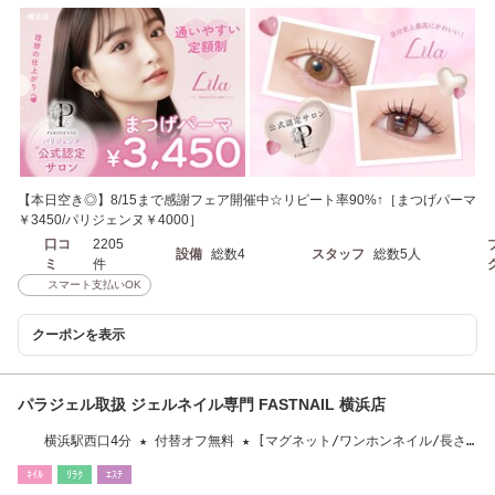
【本日空き◎】8/15まで感謝フェア開催中☆リピート率90%↑［まつげパーマ
￥3450/パリジェンヌ￥4000］
口コ
2205
設備
総数4
スタッフ
総数5人
ミ
件
スマート支払いOK
クーポンを表示
パラジェル取扱 ジェルネイル専門 FASTNAIL 横浜店
横浜駅西口4分 ★ 付替オフ無料 ★ [マグネット/ワンホンネイル/長さ
だし/フィルイン]
ﾈｲﾙ
ﾘﾗｸ
ｴｽﾃ