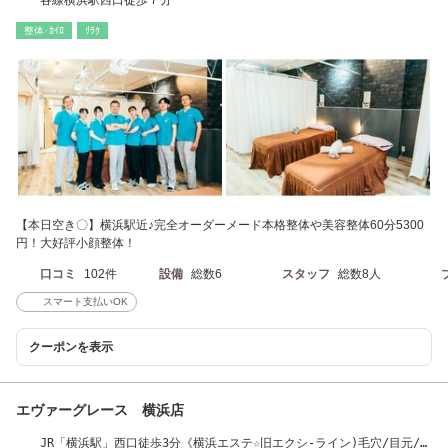
各線横浜駅西口徒歩７分
整体･ｶｲﾛ
ﾘﾗｸ
【本日空き〇】横浜駅近♪完全オーダーメード本格整体や美容整体60分5300
円！大好評小顔整体！
口コミ
102件
設備
総数6
スタッフ
総数8人
スマート支払いOK
クーポンを表示
エヴァーグレース 横浜店
JR「横浜駅」西口徒歩3分《横浜エステ☆旧エクシ-ライン)毛穴/目元/た