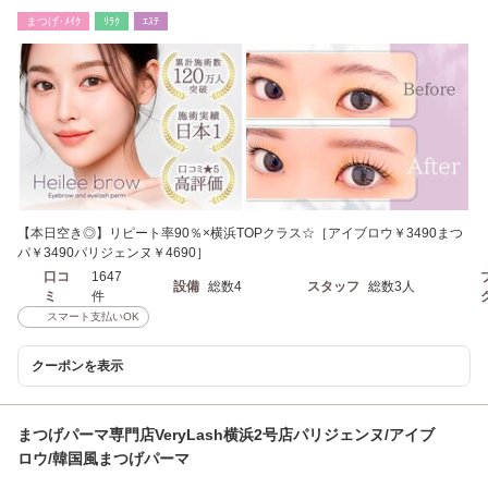
￥3490
まつげ･ﾒｲｸ
ﾘﾗｸ
ｴｽﾃ
【本日空き◎】リピート率90％×横浜TOPクラス☆［アイブロウ￥3490まつ
パ￥3490パリジェンヌ￥4690］
口コ
1647
設備
総数4
スタッフ
総数3人
ミ
件
スマート支払いOK
クーポンを表示
まつげパーマ専門店VeryLash横浜2号店パリジェンヌ/アイブ
ロウ/韓国風まつげパーマ