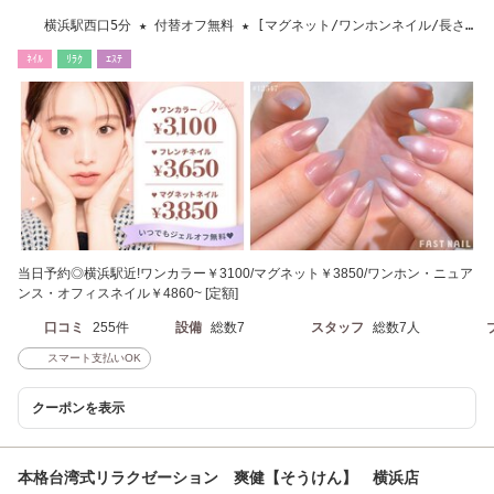
横浜駅西口5分 ★ 付替オフ無料 ★ [マグネット/ワンホンネイル/長さ
だし/フィルイン]
ﾈｲﾙ
ﾘﾗｸ
ｴｽﾃ
当日予約◎横浜駅近!ワンカラー￥3100/マグネット￥3850/ワンホン・ニュア
ンス・オフィスネイル￥4860~ [定額]
口コミ
255件
設備
総数7
スタッフ
総数7人
スマート支払いOK
クーポンを表示
本格台湾式リラクゼーション 爽健【そうけん】 横浜店