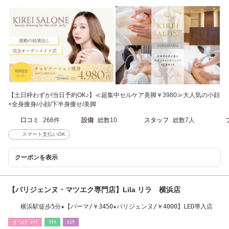
【土日枠わずか!当日予約OK♪】≪超集中セルケア美脚￥3980≫大人気の小顔
+全身痩身/小顔/下半身痩せ/美脚
口コミ
266件
設備
総数10
スタッフ
総数7人
スマート支払いOK
クーポンを表示
【パリジェンヌ・マツエク専門店】Lila リラ 横浜店
横浜駅徒歩5分★【パーマ/￥3450★パリジェンヌ/￥4000】LED導入店
まつげ･ﾒｲｸ
ﾘﾗｸ
ｴｽﾃ