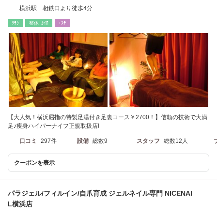
横浜駅 相鉄口より徒歩4分
ﾘﾗｸ
整体･ｶｲﾛ
ｴｽﾃ
【大人気！横浜屈指の特製足湯付き足裏コース￥2700！】信頼の技術で大満
足♪痩身ハイパーナイフ正規取扱店!
口コミ
297件
設備
総数9
スタッフ
総数12人
クーポンを表示
パラジェル/フィルイン/自爪育成 ジェルネイル専門 NICENAI
L横浜店