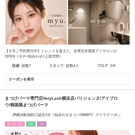
【９月ご予約受付中】トレンドを捉えた、全席完全個室アイサロンが
OPEN《モチ×似合わせ×上質空間》
設備
総数7
スタッフ
総数4人
ブログ
5件
クーポンを表示
まつげパーマ専門店VeryLash横浜店パリジェンヌ/アイブロ
ウ/韓国風まつげパーマ
JR横浜駅相鉄口徒歩2分《似合わせまつパ3000円》ゲリラクーポン
まつげ･ﾒｲｸ
ﾘﾗｸ
ｴｽﾃ