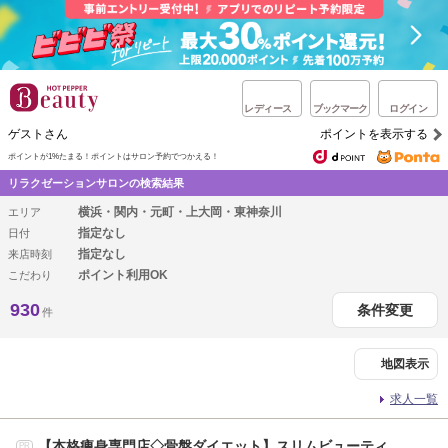
レディース
ブックマーク
ログイン
ゲストさん
ポイントを表示する
ポイントが1%たまる！
ポイントはサロン予約でつかえる！
リラクゼーションサロンの検索結果
横浜・関内・元町・上大岡・東神奈川
エリア
指定なし
日付
指定なし
来店時刻
ポイント利用OK
こだわり
930
条件変更
件
地図表示
求人一覧
【本格痩身専門店◇骨盤ダイエット】スリムビューティ
PR