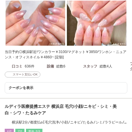
当日予約◎横浜駅近!ワンカラー￥3100/マグネット￥3850/ワンホン・ニュア
ンス・オフィスネイル￥4860~ [定額]
口コミ
636件
設備
総数6
スタッフ
総数4人
スマート支払いOK
クーポンを表示
ルディラ医療提携エステ 横浜店 毛穴/小顔/ニキビ・シミ・美
白・シワ・たるみケア
横浜駅2分/都度払◎[毛穴洗浄/小顔/ニキビ/たるみ/シミ/ララピール/
ピーリング/横浜］
ｴｽﾃ
ﾘﾗｸ
整体･ｶｲﾛ