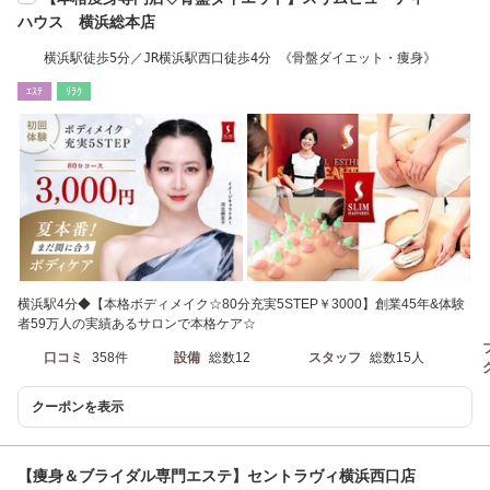
ハウス 横浜総本店
横浜駅徒歩5分／JR横浜駅西口徒歩4分 《骨盤ダイエット・痩身》
ｴｽﾃ
ﾘﾗｸ
横浜駅4分◆【本格ボディメイク☆80分充実5STEP￥3000】創業45年&体験
者59万人の実績あるサロンで本格ケア☆
口コミ
358件
設備
総数12
スタッフ
総数15人
クーポンを表示
【痩身＆ブライダル専門エステ】セントラヴィ横浜西口店