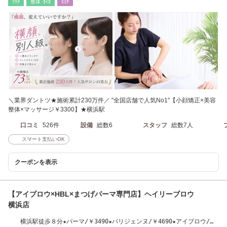
ﾘﾗｸ
整体･ｶｲﾛ
ｴｽﾃ
＼業界ダントツ★施術累計230万件／ "全国店舗で人気No1"【小顔矯正×美容
整体×マッサージ￥3300】★横浜駅
口コミ
526件
設備
総数6
スタッフ
総数7人
スマート支払いOK
クーポンを表示
【アイブロウ×HBL×まつげパーマ専門店】ヘイリーブロウ
横浜店
横浜駅徒歩８分★パーマ/￥3490★パリジェンヌ/￥4690★アイブロウ/