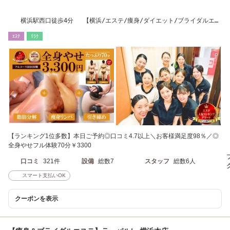
横浜駅西口徒歩4分 【横浜/エステ/痩身/ダイエット/ブライダルエス
テ】
ｴｽﾃ
ﾘﾗｸ
【ランキング1位多数】本日ご予約◎口コミ4.7以上＼お客様満足度98％／◎
全身やせフル体験70分￥3300
口コミ
321件
設備
総数7
スタッフ
総数6人
スマート支払いOK
クーポンを表示