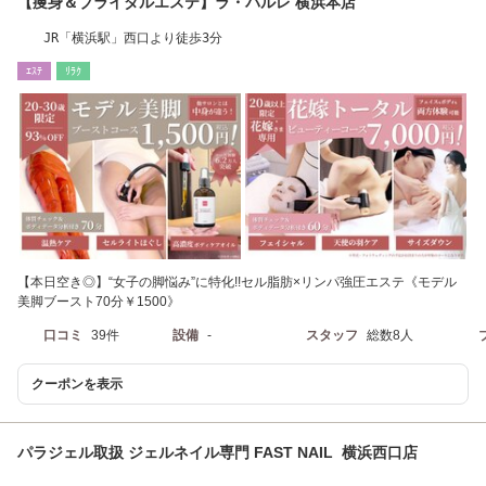
【痩身＆ブライダルエステ】ラ・パルレ 横浜本店
JR「横浜駅」西口より徒歩3分
ｴｽﾃ
ﾘﾗｸ
【本日空き◎】“女子の脚悩み”に特化!!セル脂肪×リンパ強圧エステ《モデル
美脚ブースト70分￥1500》
口コミ
39件
設備
-
スタッフ
総数8人
クーポンを表示
パラジェル取扱 ジェルネイル専門 FAST NAIL 横浜西口店