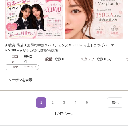
★横浜1号店★お得な学割＆パリジェンヌ￥3000～☆上下まつげパーマ
￥5700～★駅チカ◎低価格/高技術♪
口コ
6942
設備
総数10
スタッフ
総数10人
ミ
件
スマート支払いOK
クーポンを表示
1
2
3
4
5
次へ
1 / 47ページ