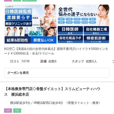
9日空◯【美肌&小顔の全世代終着点】渡韓不要/毛穴ハイドラ￥5500/インモ
ード￥13000/白玉・水玉/ララピール
口コミ
747件
設備
総数6
スタッフ
総数5人
クーポンを表示
【本格痩身専門店◇骨盤ダイエット】スリムビューティハウ
ス 横浜総本店
横浜駅徒歩5分／JR横浜駅西口徒歩4分 《骨盤ダイエット・痩身》
ｴｽﾃ
ﾘﾗｸ