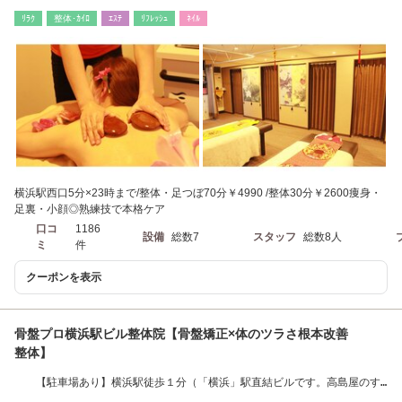
リンパ・足つぼ
ﾘﾗｸ
整体･ｶｲﾛ
ｴｽﾃ
ﾘﾌﾚｯｼｭ
ﾈｲﾙ
横浜駅西口5分×23時まで/整体・足つぼ70分￥4990 /整体30分￥2600痩身・
足裏・小顔◎熟練技で本格ケア
口コ
1186
設備
総数7
スタッフ
総数8人
ミ
件
クーポンを表示
骨盤プロ横浜駅ビル整体院【骨盤矯正×体のツラさ根本改善
整体】
【駐車場あり】横浜駅徒歩１分（「横浜」駅直結ビルです。高島屋のす
ぐ前）