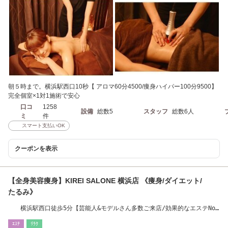
朝５時まで。横浜駅西口10秒【 アロマ60分4500/痩身ハイパー100分9500】
完全個室×1対1施術で安心
口コ
1258
設備
総数5
スタッフ
総数6人
ミ
件
スマート支払いOK
クーポンを表示
【全身美容痩身】KIREI SALONE 横浜店 《痩身/ダイエット/
たるみ》
横浜駅西口徒歩5分【芸能人&モデルさん多数ご来店/効果的なエステNo1
獲得】
ｴｽﾃ
ﾘﾗｸ