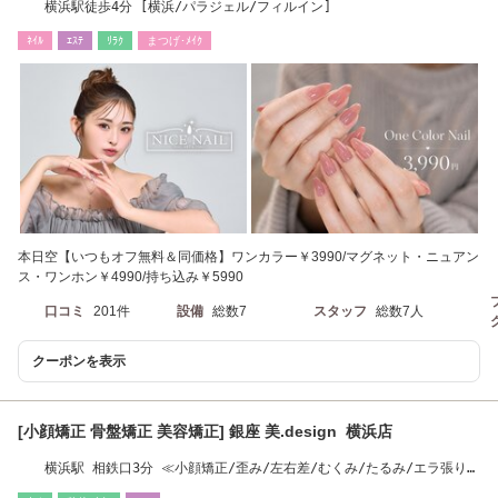
横浜駅徒歩4分 [横浜/パラジェル/フィルイン]
ﾈｲﾙ
ｴｽﾃ
ﾘﾗｸ
まつげ･ﾒｲｸ
本日空【いつもオフ無料＆同価格】ワンカラー￥3990/マグネット・ニュアン
ス・ワンホン￥4990/持ち込み￥5990
口コミ
201件
設備
総数7
スタッフ
総数7人
クーポンを表示
[小顔矯正 骨盤矯正 美容矯正] 銀座 美.design 横浜店
横浜駅 相鉄口3分 ≪小顔矯正/歪み/左右差/むくみ/たるみ/エラ張り/
二重顎/痩身も◎≫