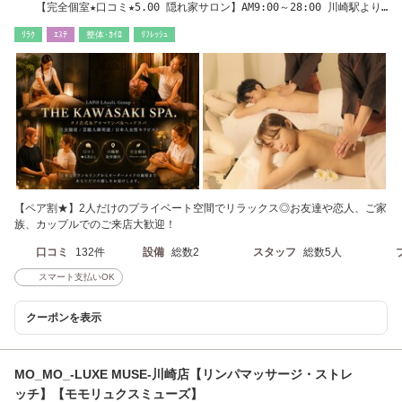
【完全個室★口コミ★5.00 隠れ家サロン】AM9:00～28:00 川崎駅より
徒歩5分
ﾘﾗｸ
ｴｽﾃ
整体･ｶｲﾛ
ﾘﾌﾚｯｼｭ
【ペア割★】2人だけのプライベート空間でリラックス◎お友達や恋人、ご家
族、カップルでのご来店大歓迎！
口コミ
132件
設備
総数2
スタッフ
総数5人
スマート支払いOK
クーポンを表示
MO_MO_-LUXE MUSE-川崎店【リンパマッサージ・ストレ
ッチ】【モモリュクスミューズ】