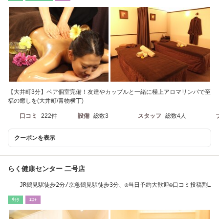
【大井町3分】ペア個室完備！友達やカップルと一緒に極上アロマリンパで至
福の癒しを(大井町/青物横丁)
口コミ
222件
設備
総数3
スタッフ
総数4人
クーポンを表示
らく健康センター 二号店
JR鶴見駅徒歩2分/京急鶴見駅徒歩3分、◎当日予約大歓迎◎口コミ投稿割
引有り
ﾘﾗｸ
ｴｽﾃ