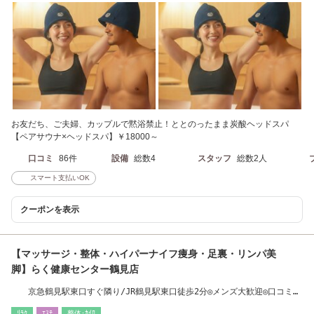
お友だち、ご夫婦、カップルで黙浴禁止！ととのったまま炭酸ヘッドスパ
【ペアサウナ×ヘッドスパ】￥18000～
口コミ
86件
設備
総数4
スタッフ
総数2人
スマート支払いOK
クーポンを表示
【マッサージ・整体・ハイパーナイフ痩身・足裏・リンパ美
脚】らく健康センター鶴見店
京急鶴見駅東口すぐ隣り/JR鶴見駅東口徒歩2分◎メンズ大歓迎◎口コミ投
稿割引有り
ﾘﾗｸ
ｴｽﾃ
整体･ｶｲﾛ