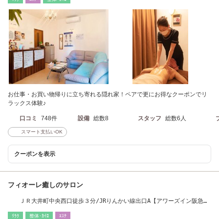
お仕事・お買い物帰りに立ち寄れる隠れ家！ペアで更にお得なクーポンでリ
ラックス体験♪
口コミ
748件
設備
総数8
スタッフ
総数6人
スマート支払いOK
クーポンを表示
フィオーレ癒しのサロン
ＪＲ大井町中央西口徒歩３分/JRりんかい線出口A【アワーズイン阪急ホ
テル】徒歩３分
ﾘﾗｸ
整体･ｶｲﾛ
ｴｽﾃ