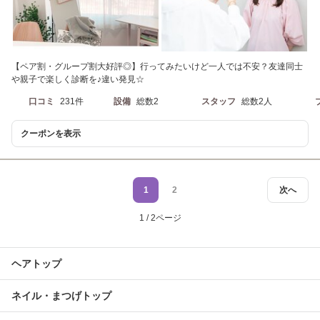
【ペア割・グループ割大好評◎】行ってみたいけど一人では不安？友達同士
や親子で楽しく診断を♪違い発見☆
口コミ
231件
設備
総数2
スタッフ
総数2人
クーポンを表示
1
2
次へ
1 / 2ページ
ヘアトップ
ネイル・まつげトップ