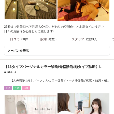
23時まで営業◎ペア利用もOK◎こだわりの空間作りと本場タイの技術で、
日々のお疲れを心身ともに癒します♪
口コミ
60件
設備
総数3
スタッフ
総数3人
クーポンを表示
【16タイプパーソナルカラー診断/骨格診断/顔タイプ診断】L
a.stella
【大井町駅5分】パーソナルカラー診断/トータル診断/東京・品川・横
浜アクセス良好
ｴｽﾃ
ﾘﾗｸ
ﾈｲﾙ