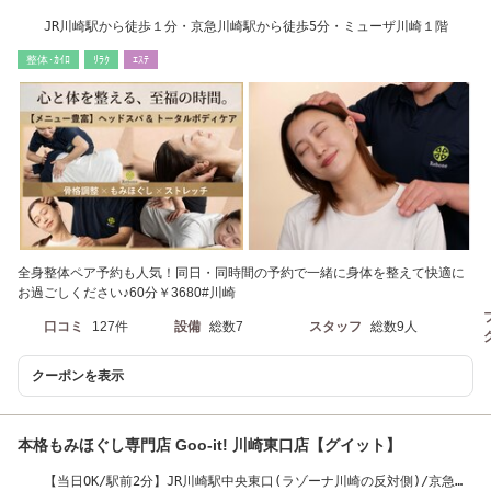
JR川崎駅から徒歩１分・京急川崎駅から徒歩5分・ミューザ川崎１階
整体･ｶｲﾛ
ﾘﾗｸ
ｴｽﾃ
全身整体ペア予約も人気！同日・同時間の予約で一緒に身体を整えて快適に
お過ごしください♪60分￥3680#川崎
口コミ
127件
設備
総数7
スタッフ
総数9人
クーポンを表示
本格もみほぐし専門店 Goo-it! 川崎東口店【グイット】
【当日OK/駅前2分】JR川崎駅中央東口(ラゾーナ川崎の反対側)/京急川