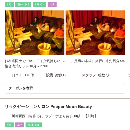
ﾘﾗｸ
整体･ｶｲﾛ
ﾘﾌﾚｯｼｭ
ｴｽﾃ
お友達同士で一緒に「イタ気持ちいい～！」足裏の本場に旅行に来た気分♪本
格台湾式リフレ30分￥2700
口コミ
170件
設備
総数12
スタッフ
総数7人
クーポンを表示
リラクゼーションサロン Pepper Moon Beauty
川崎駅西口徒歩1分、ラゾーナより徒歩30秒！【川崎】
ﾘﾗｸ
ｴｽﾃ
整体･ｶｲﾛ