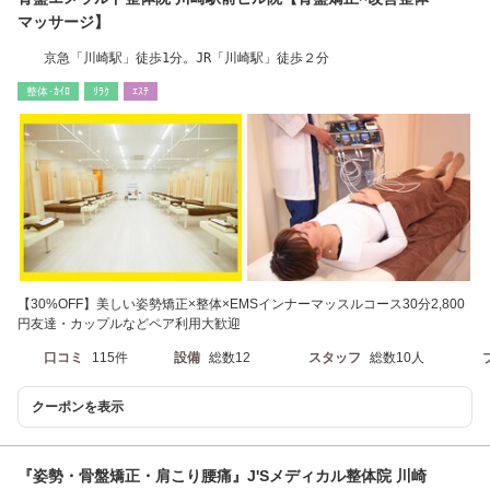
マッサージ】
京急「川崎駅」徒歩1分。JR「川崎駅」徒歩２分
整体･ｶｲﾛ
ﾘﾗｸ
ｴｽﾃ
【30%OFF】美しい姿勢矯正×整体×EMSインナーマッスルコース30分2,800
円友達・カップルなどペア利用大歓迎
口コミ
115件
設備
総数12
スタッフ
総数10人
クーポンを表示
『姿勢・骨盤矯正・肩こり腰痛』J'Sメディカル整体院 川崎