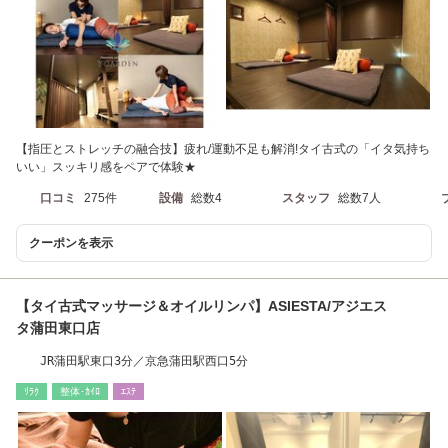
【指圧とストレッチの融合技】疲れ/運動不足も解消!タイ古式の「イタ気持ち
いい」スッキリ感をペアで体験★
口コミ
275件
設備
総数4
スタッフ
総数7人
クーポンを表示
【タイ古式マッサージ＆オイルリンパ】ASIESTA/アジエス
タ蒲田東口店
JR蒲田駅東口3分／京急蒲田駅西口5分
ﾘﾗｸ
整体･ｶｲﾛ
ｴｽﾃ