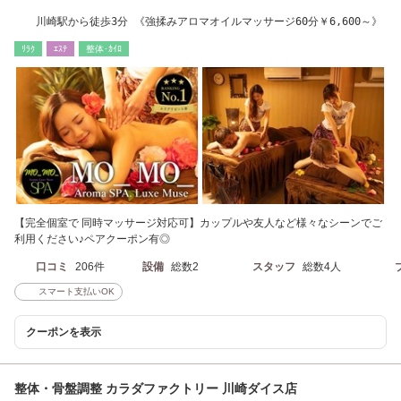
川崎駅から徒歩3分 《強揉みアロマオイルマッサージ60分￥6,600～》
ﾘﾗｸ
ｴｽﾃ
整体･ｶｲﾛ
【完全個室で 同時マッサージ対応可】カップルや友人など様々なシーンでご
利用ください♪ペアクーポン有◎
口コミ
206件
設備
総数2
スタッフ
総数4人
スマート支払いOK
クーポンを表示
整体・骨盤調整 カラダファクトリー 川崎ダイス店