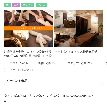
崎駅からすぐ#整体
ﾘﾗｸ
ｴｽﾃ
整体･ｶｲﾛ
ﾘﾌﾚｯｼｭ
川崎駅近★全身もみほぐし40分+ドライヘッド&オイルネック20分★新規
5600円→5150円】買い物帰りにも◎
口コミ
570件
設備
総数10
スタッフ
総数12人
スマート支払いOK
クーポンを表示
タイ古式&アロマリンパ&ヘッドスパ THE KAWASAKI SP
A.