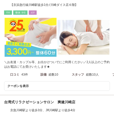
【京浜急行線川崎駅徒歩1分/川崎ダイス店６階】
ﾘﾗｸ
整体･ｶｲﾛ
ｴｽﾃ
＼お友達・カップル等、お出かけついでにご利用ください／2人以上のご予約
はお電話にてお受けいたします★
口コミ
43件
設備
総数10
スタッフ
総数10人
クーポンを表示
台湾式リラクゼーションサロン 爽健川崎店
京急川崎駅より徒歩3分、JR川崎駅より徒歩4分