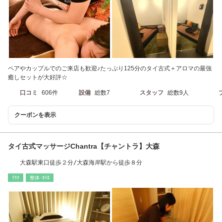
ペアやカップルでのご来店も歓迎♪たっぷり125分のタイ古式＋アロマの最強
癒しセットが大好評☆
口コミ
606件
設備
総数7
スタッフ
総数9人
クーポンを表示
タイ古式マッサージChantra【チャントラ】大森
大森駅東口徒歩２分/大森海岸駅から徒歩８分
ﾘﾗｸ
整体･ｶｲﾛ