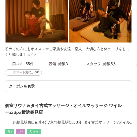
初めての方にもオススメ☆ご家族や友達、恋人…大切な方と体のコリをじっ
くり癒しましょう♪
口コミ
55件
設備
総数3
スタッフ
総数5人
スマート支払いOK
クーポンを表示
個室サウナ＆タイ古式マッサージ・オイルマッサージ ワイル
ームSpa横浜鶴見店
JR鶴見駅東口徒歩4分/京急鶴見駅徒歩3分 タイ古式マッサージ/オイル
マッサージ/足つぼ
ﾘﾗｸ
ｴｽﾃ
ﾘﾌﾚｯｼｭ