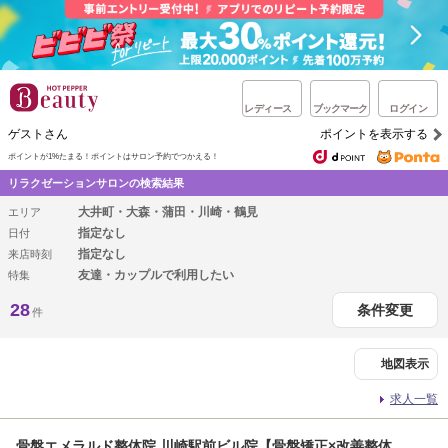
レディース
ブックマーク
ログイン
ゲストさん
ポイントを表示する
ポイントが1%たまる！
ポイントはサロン予約でつかえる！
リラクゼーションサロンの検索結果
大井町・大森・蒲田・川崎・鶴見
エリア
指定なし
日付
指定なし
来店時刻
友達・カップルで利用したい
特集
28
条件変更
件
地図表示
求人一覧
骨盤エメラルド整体院 川崎駅前ビル院【骨盤矯正×改善整体