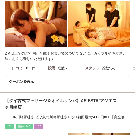
2名以上でのご利用が可能！お買い物のついでなどに、カップルやお友達と一
緒にお立ち寄りいただけます♪
口コミ
199件
設備
総数6
スタッフ
総数5人
クーポンを表示
【タイ古式マッサージ＆オイルリンパ】ASIESTA/アジエス
タ川崎店
JR川崎駅徒歩5分/京急川崎駅徒歩13分♪初回最大5000円OFF【完全個
室/お得な回数券有】
ﾘﾗｸ
整体･ｶｲﾛ
ｴｽﾃ