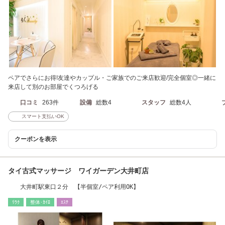
ペアでさらにお得!友達やカップル・ご家族でのご来店歓迎/完全個室◎一緒に
来店して別のお部屋でくつろげる
口コミ
263件
設備
総数4
スタッフ
総数4人
スマート支払いOK
クーポンを表示
タイ古式マッサージ ワイガーデン大井町店
大井町駅東口２分 【半個室/ペア利用OK】
ﾘﾗｸ
整体･ｶｲﾛ
ｴｽﾃ