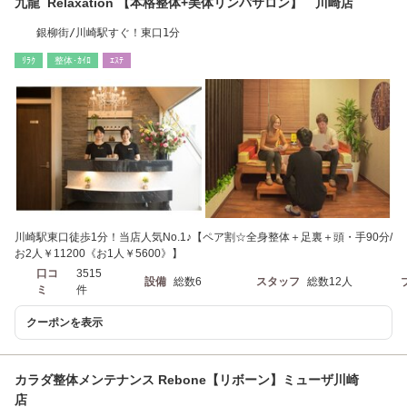
九龍 Relaxation 【本格整体+美体リンパサロン】 川崎店
銀柳街/川崎駅すぐ！東口1分
ﾘﾗｸ
整体･ｶｲﾛ
ｴｽﾃ
川崎駅東口徒歩1分！当店人気No.1♪【ペア割☆全身整体＋足裏＋頭・手90分/
お2人￥11200《お1人￥5600》】
口コ
3515
設備
総数6
スタッフ
総数12人
ミ
件
クーポンを表示
カラダ整体メンテナンス Rebone【リボーン】ミューザ川崎
店