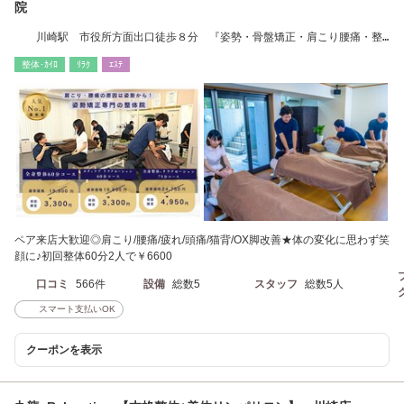
院
川崎駅 市役所方面出口徒歩８分 『姿勢・骨盤矯正・肩こり腰痛・整
体』
整体･ｶｲﾛ
ﾘﾗｸ
ｴｽﾃ
ペア来店大歓迎◎肩こり/腰痛/疲れ/頭痛/猫背/OX脚改善★体の変化に思わず笑
顔に♪初回整体60分2人で￥6600
口コミ
566件
設備
総数5
スタッフ
総数5人
スマート支払いOK
クーポンを表示