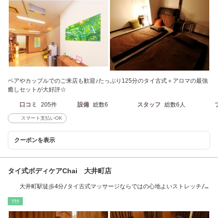
ペアやカップルでのご来店も歓迎♪たっぷり125分のタイ古式＋アロマの最強
癒しセットが大好評☆
口コミ
205件
設備
総数6
スタッフ
総数6人
スマート支払いOK
クーポンを表示
タイ式ボディケアChai 大井町店
大井町駅徒歩4分/タイ古式マッサージならではの心地よいストレッチ/
新規ペア割あり
ﾘﾗｸ