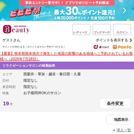
レディース
ブックマーク
ログイン
ゲストさん
ポイントを表示する
ポイントが1%たまる！
ポイントはサロン予約でつかえる！
【重要】熊本県熊本地方で発生した地震の影響のある地域へご予約されているお客
様へ（2026年7月28日）
リラクゼーションサロンの検索結果
西新井・草加・越谷・春日部・久喜
エリア
指定なし
日付
指定なし
来店時刻
お子様同伴OKのサロン
特集
19
条件変更
件
地図表示
求人一覧