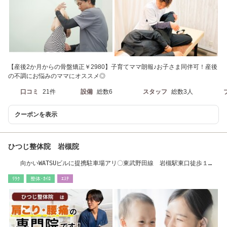
【産後2か月からの骨盤矯正￥2980】子育てママ朗報♪お子さま同伴可！産後
の不調にお悩みのママにオススメ◎
口コミ
21件
設備
総数6
スタッフ
総数3人
クーポンを表示
ひつじ整体院 岩槻院
向かいWATSUビルに提携駐車場アリ〇東武野田線 岩槻駅東口徒歩１
分！
ﾘﾗｸ
整体･ｶｲﾛ
ｴｽﾃ