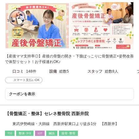
【産後ママ支持率◎】産後の骨盤の開き・下腹ぽっこりに骨盤矯正×姿勢改善
で体型リセット！お子様連れOK♪
口コミ
148件
設備
総数5
スタッフ
総数8人
スマート支払いOK
クーポンを表示
【骨盤矯正・整体】セレネ整骨院 西新井院
東武伊勢崎線・大師線 西新井駅東口より徒歩1分 【西新井】
ﾘﾗｸ
整体･ｶｲﾛ
ｴｽﾃ
鍼灸
接骨･整骨