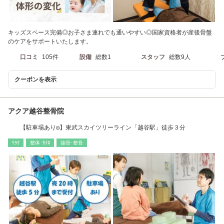
キッズスペース完備◎お子さま連れでも通いやすい◎国家資格者が産後骨盤
のケアをサポートいたします。
口コミ
105件
設備
総数1
スタッフ
総数9人
クーポンを表示
アクア越谷整骨院
【駐車場あり◎】東武スカイツリーライン「越谷駅」徒歩３分
ﾘﾗｸ
整体･ｶｲﾛ
接骨･整骨