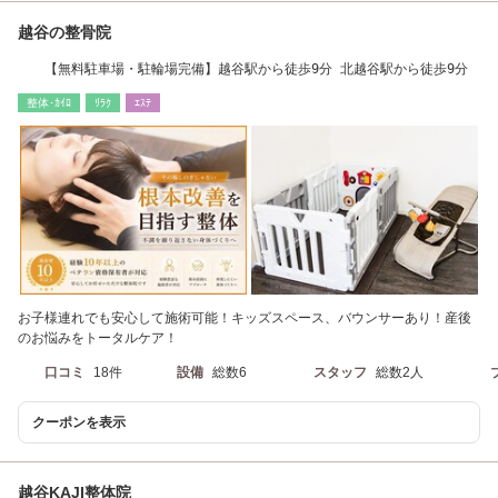
越谷の整骨院
【無料駐車場・駐輪場完備】越谷駅から徒歩9分 北越谷駅から徒歩9分
整体･ｶｲﾛ
ﾘﾗｸ
ｴｽﾃ
お子様連れでも安心して施術可能！キッズスペース、バウンサーあり！産後
のお悩みをトータルケア！
口コミ
18件
設備
総数6
スタッフ
総数2人
クーポンを表示
越谷KAJI整体院