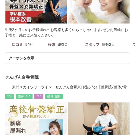
生後2ヶ月～のお子様連れのお客様も多くいらっしゃいます♪ぜひお気軽にお
子様と一緒にご来院ください。
口コミ
94件
設備
総数2
スタッフ
総数2人
クーポンを表示
せんげん台整骨院
東武スカイツリーライン せんげん台駅東口徒歩5分【整骨院/整体/骨
盤矯正/腰痛】
ﾘﾗｸ
整体･ｶｲﾛ
ｴｽﾃ
接骨･整骨