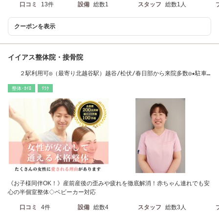
口コミ
13件
設備
総数1
スタッフ
総数1人
クーポンを表示
イイアス整体院・接骨院
２駅利用可◎（最寄り北越谷駅）越谷/松伏/春日部から来院多数◎★駐車
場４台完備
整体･ｶｲﾛ
ﾘﾗｸ
《お子様同伴OK！》産前産後の歪みや疲れを徹底解消！赤ちゃん連れでも安
心の半個室整体◇ベビーカー対応
口コミ
4件
設備
総数4
スタッフ
総数3人