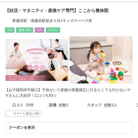
【妊活・マタニティ・産後ケア専門】ここから整体院
新越谷駅・南越谷駅徒歩２分/キッズスペース有
ﾘﾗｸ
整体･ｶｲﾛ
ｴｽﾃ
ﾘﾌﾚｯｼｭ
【お子様同伴可能◎】子供がいて産後の骨盤矯正に行きたくても行けないマ
マさんに大好評！口コミ4.93☆
口コミ
25件
設備
総数2
スタッフ
総数3人
スマート支払いOK
クーポンを表示