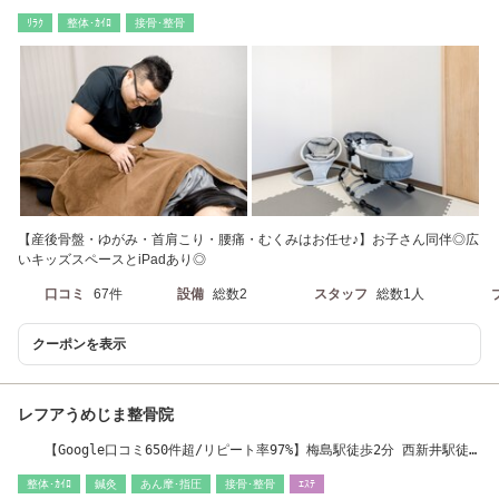
時最終受付
ﾘﾗｸ
整体･ｶｲﾛ
接骨･整骨
【産後骨盤・ゆがみ・首肩こり・腰痛・むくみはお任せ♪】お子さん同伴◎広
いキッズスペースとiPadあり◎
口コミ
67件
設備
総数2
スタッフ
総数1人
クーポンを表示
レフアうめじま整骨院
【Google口コミ650件超/リピート率97%】梅島駅徒歩2分 西新井駅徒
歩15分 肩こり/腰痛
整体･ｶｲﾛ
鍼灸
あん摩･指圧
接骨･整骨
ｴｽﾃ