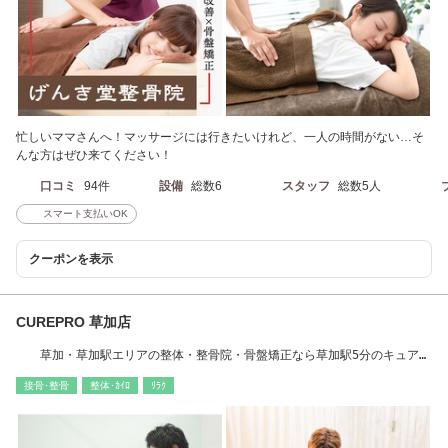
忙しいママさんへ！マッサージには行きたいけれど、一人の時間がない…そ
んな方はぜひ来てください！
口コミ
94件
設備
総数6
スタッフ
総数5人
スマート支払いOK
クーポンを表示
CUREPRO 草加店
草加・草加駅エリアの整体・整骨院・骨盤矯正なら草加駅5分のキュアプ
ロへ◎
接骨･整骨
整体･ｶｲﾛ
ﾘﾗｸ