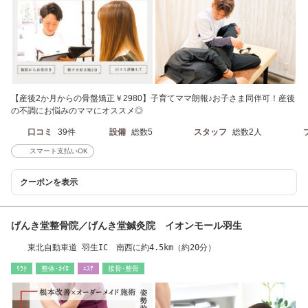
【産後2か月からの骨盤矯正￥2980】子育てママ朗報♪お子さま同伴可！産後
の不調にお悩みのママにオススメ◎
口コミ
39件
設備
総数5
スタッフ
総数2人
スマート支払いOK
クーポンを表示
げんき堂整骨院／げんき堂鍼灸院 イオンモール羽生
東北自動車道 羽生IC 南西に約4.5km（約20分）
ﾘﾗｸ
整体･ｶｲﾛ
ｴｽﾃ
接骨･整骨