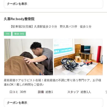
クーポンを表示
久喜Re:body整骨院
【駐車場2台完備】久喜駅徒歩２０分 野久喜バス停 徒歩１分
ﾘﾗｸ
整体･ｶｲﾛ
産前産後ケアセラピスト在籍！産前産後の不調に寄り添う専門ケア。お子様
連れOK！癒しの時間をご提供♪
口コミ
30件
設備
総数1
スタッフ
総数1人
クーポンを表示