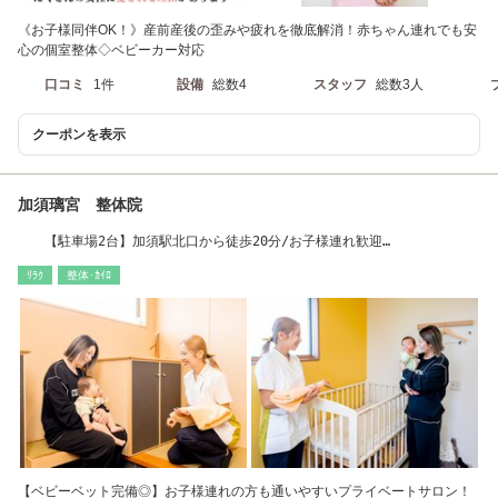
《お子様同伴OK！》産前産後の歪みや疲れを徹底解消！赤ちゃん連れでも安
心の個室整体◇ベビーカー対応
口コミ
1件
設備
総数4
スタッフ
総数3人
クーポンを表示
加須璃宮 整体院
【駐車場2台】加須駅北口から徒歩20分/お子様連れ歓迎
ﾘﾗｸ
整体･ｶｲﾛ
【ベビーベット完備◎】お子様連れの方も通いやすいプライベートサロン！