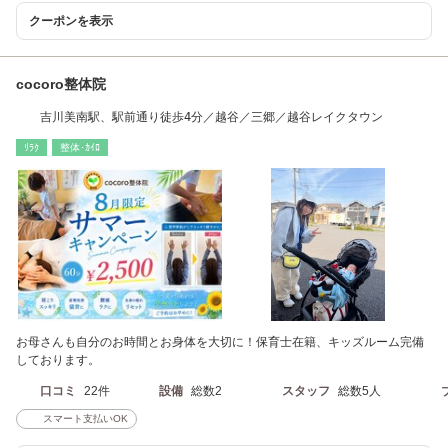
クーポンを表示
cocoro整体院
吉川美南駅、駅前通り徒歩4分／越谷／三郷／越谷レイクタウン
ﾘﾗｸ
整体･ｶｲﾛ
お母さんも自分のお時間とお身体を大切に！保育士在籍、キッズルーム完備
しております。
口コミ
22件
設備
総数2
スタッフ
総数5人
スマート支払いOK