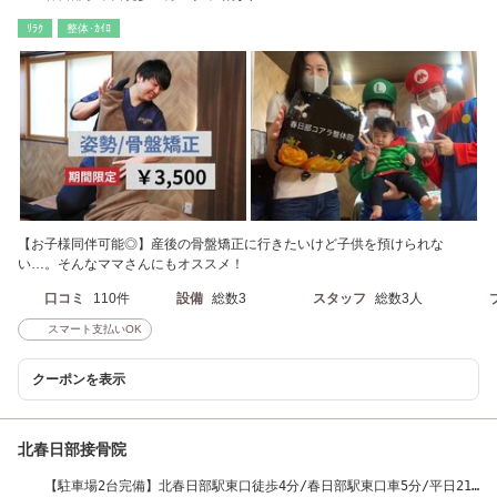
ﾘﾗｸ
整体･ｶｲﾛ
【お子様同伴可能◎】産後の骨盤矯正に行きたいけど子供を預けられな
い…。そんなママさんにもオススメ！
口コミ
110件
設備
総数3
スタッフ
総数3人
スマート支払いOK
クーポンを表示
北春日部接骨院
【駐車場2台完備】北春日部駅東口徒歩4分/春日部駅東口車5分/平日21