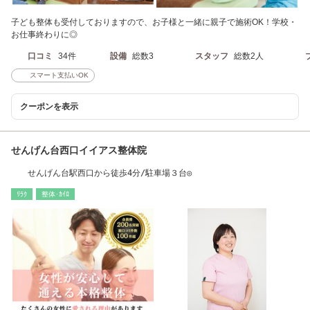
子ども整体も受付しておりますので、お子様と一緒に親子で施術OK！学校・
お仕事終わりに◎
口コミ
34件
設備
総数3
スタッフ
総数2人
スマート支払いOK
クーポンを表示
せんげん台西口イイアス整体院
せんげん台駅西口から徒歩4分/駐車場３台◎
ﾘﾗｸ
整体･ｶｲﾛ