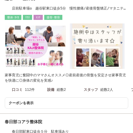
店前駐車場◎ 越谷駅東口徒歩5分 慢性腰痛/産後骨盤矯正/マタニティ
整体/肩こり
整体･ｶｲﾛ
ﾘﾗｸ
ｴｽﾃ
接骨･整骨
家事育児に奮闘中のママさんオススメ◎産前産後の骨盤を安定させ家事育児
を快適に◎身体の変化を実感♪
口コミ
112件
設備
総数2
スタッフ
総数2人
クーポンを表示
春日部コアラ整体院
春日部駅東口徒歩５分 駐車場あり