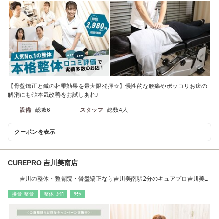
【骨盤矯正と鍼の相乗効果を最大限発揮☆】慢性的な腰痛やポッコリお腹の
解消にも◎本気改善をお試しあれ♪
設備
総数6
スタッフ
総数4人
クーポンを表示
CUREPRO 吉川美南店
吉川の整体・整骨院・骨盤矯正なら吉川美南駅2分のキュアプロ吉川美南
店◎
接骨･整骨
整体･ｶｲﾛ
ﾘﾗｸ