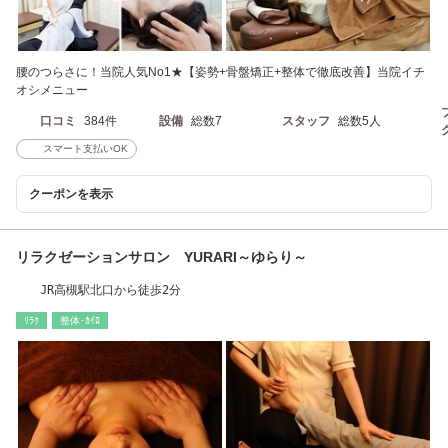
腰のつらさに！当院人気No1★【姿勢+骨盤矯正+整体で徹底改善】当院イチ
オシメニュー
口コミ
384件
設備
総数7
スタッフ
総数5人
スマート支払いOK
クーポンを表示
リラクゼーションサロン YURARI～ゆらり～
JR高槻駅北口から徒歩2分
ﾘﾗｸ
整体･ｶｲﾛ