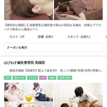
【慢性的な腰痛に】経験豊富な施術者が痛みの原因を見極め、的確なアプロ
ーチで根本から徹底ケア☆
口コミ
2件
設備
総数5
スタッフ
総数6人
クーポンを表示
はぴねす鍼灸整骨院 高槻院
阪急京都線【高槻市】駅より徒歩3分 肩こり/腰痛/頭痛/姿勢/骨盤/ヘ
ッドスパ
ﾘﾗｸ
整体･ｶｲﾛ
ﾘﾌﾚｯｼｭ
ｴｽﾃ
鍼灸
接骨･整骨