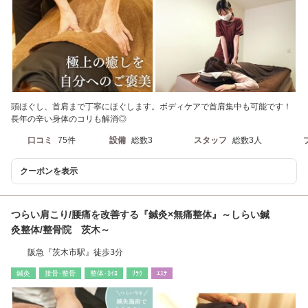
頭ほぐし、首肩まで丁寧にほぐします。ボディケアで首肩集中も可能です！
長年の辛い身体のコリも解消◎
口コミ
75件
設備
総数3
スタッフ
総数3人
クーポンを表示
つらい肩こり/腰痛を改善する『鍼灸×無痛整体』～しらい鍼
灸整体/整骨院 茨木～
阪急『茨木市駅』徒歩3分
鍼灸
接骨･整骨
整体･ｶｲﾛ
ﾘﾗｸ
ｴｽﾃ