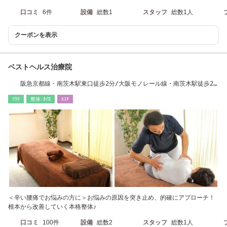
口コミ
6件
設備
総数1
スタッフ
総数1人
クーポンを表示
ベストヘルス治療院
阪急京都線・南茨木駅東口徒歩2分/大阪モノレール線・南茨木駅徒歩2
分
ﾘﾗｸ
整体･ｶｲﾛ
ｴｽﾃ
＜辛い腰痛でお悩みの方に＞お悩みの原因を突き止め、的確にアプローチ！
根本から改善していく本格整体♪
口コミ
100件
設備
総数2
スタッフ
総数1人