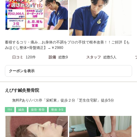
蓄積するコリ・痛み…お身体の不調をプロの手技で根本改善！！ご好評【も
みほぐし整体×骨盤矯正】→￥2980
口コミ
120件
設備
総数9
スタッフ
総数5人
クーポンを表示
えびす鍼灸整骨院
無料Pあり/バス停「栄町東」徒歩２分「芝生住宅駅」徒歩5分
ﾘﾗｸ
鍼灸
接骨･整骨
整体･ｶｲﾛ