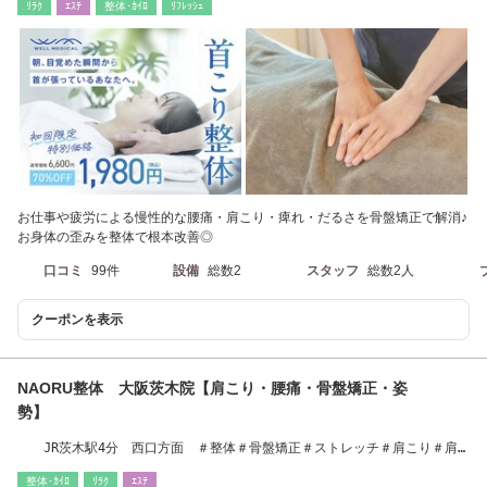
ﾘﾗｸ
ｴｽﾃ
整体･ｶｲﾛ
ﾘﾌﾚｯｼｭ
お仕事や疲労による慢性的な腰痛・肩こり・痺れ・だるさを骨盤矯正で解消♪
お身体の歪みを整体で根本改善◎
口コミ
99件
設備
総数2
スタッフ
総数2人
クーポンを表示
NAORU整体 大阪茨木院【肩こり・腰痛・骨盤矯正・姿
勢】
JR茨木駅4分 西口方面 ＃整体＃骨盤矯正＃ストレッチ＃肩こり＃肩
甲骨#茨木
整体･ｶｲﾛ
ﾘﾗｸ
ｴｽﾃ