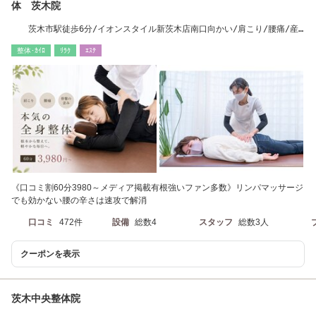
体 茨木院
茨木市駅徒歩6分/イオンスタイル新茨木店南口向かい/肩こり/腰痛/産
後骨盤矯正/頭痛
整体･ｶｲﾛ
ﾘﾗｸ
ｴｽﾃ
《口コミ割60分3980～メディア掲載有根強いファン多数》リンパマッサージ
でも効かない腰の辛さは速攻で解消
口コミ
472件
設備
総数4
スタッフ
総数3人
クーポンを表示
茨木中央整体院