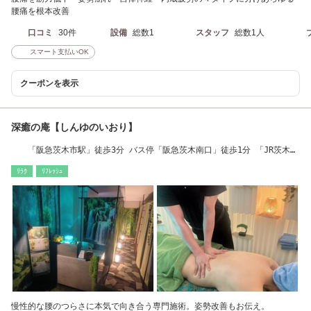
腰痛を根本改善
口コミ
30件
設備
総数1
スタッフ
総数1人
スマート支払いOK
クーポンを表示
深癒の庵【しんゆのいおり】
「阪急茨木市駅」徒歩3分 バス停「阪急茨木南口」徒歩1分 「JR茨木
駅」徒歩15分
ﾘﾗｸ
ﾘﾌﾚｯｼｭ
慢性的な腰のつらさに本気で向き合う専門施術。姿勢改善もお伝え。