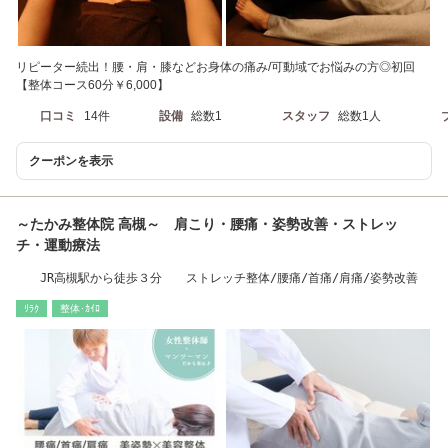
リピーター続出！腰・肩・膝などお身体の痛み/可動域でお悩みの方◎初回
【整体コース60分￥6,000】
口コミ
14件
設備
総数1
スタッフ
総数1人
クーポンを表示
～たかみ整体院 高槻～ 肩こり・腰痛・姿勢改善・ストレッ
チ・運動療法
JR高槻駅から徒歩３分 ストレッチ整体/腰痛/首痛/肩痛/姿勢改善
ﾘﾗｸ
整体･ｶｲﾛ