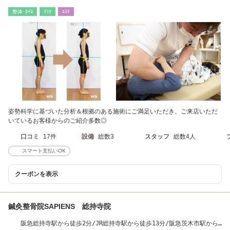
整体･ｶｲﾛ
ﾘﾗｸ
ｴｽﾃ
姿勢科学に基づいた分析＆根拠のある施術にご満足いただき、ご来店いただ
いているお客様からのご紹介多数◎
口コミ
17件
設備
総数3
スタッフ
総数4人
スマート支払いOK
クーポンを表示
鍼灸整骨院SAPIENS 総持寺院
阪急総持寺駅から徒歩2分/JR総持寺駅から徒歩13分/阪急茨木市駅から