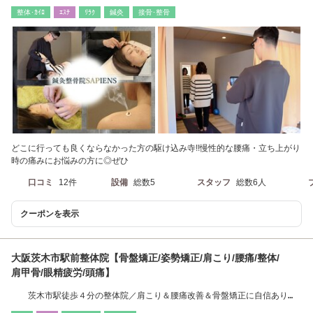
徒歩18分
整体･ｶｲﾛ
ｴｽﾃ
ﾘﾗｸ
鍼灸
接骨･整骨
どこに行っても良くならなかった方の駆け込み寺!!慢性的な腰痛・立ち上がり
時の痛みにお悩みの方に◎ぜひ
口コミ
12件
設備
総数5
スタッフ
総数6人
クーポンを表示
大阪茨木市駅前整体院【骨盤矯正/姿勢矯正/肩こり/腰痛/整体/
肩甲骨/眼精疲労/頭痛】
茨木市駅徒歩４分の整体院／肩こり＆腰痛改善＆骨盤矯正に自信あり
【腰痛/頭痛/整体】