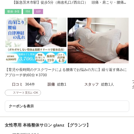
【阪急茨木市駅】徒歩5分（南改札口/西出口） 頭痛・肩こり・腰痛な
どでお悩みの方へ
整体･ｶｲﾛ
ﾘﾗｸ
ｴｽﾃ
【育児や長時間のデスクワークによる腰痛でお悩みの方に】繰り返す痛みに
アプローチ!約60分￥3700
口コミ
364件
設備
総数1
スタッフ
総数1人
スマート支払いOK
クーポンを表示
女性専用 本格整体サロン glanz 【グランツ】