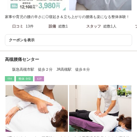
家事や育児の腰の辛さに◎寝起き＆立ち上がりの腰痛も楽になる整体体験！
口コミ
13件
設備
総数1
スタッフ
総数1人
クーポンを表示
高槻腰痛センター
阪急高槻市駅 徒歩２分 JR高槻駅 徒歩８分
ﾘﾗｸ
整体･ｶｲﾛ
ｴｽﾃ