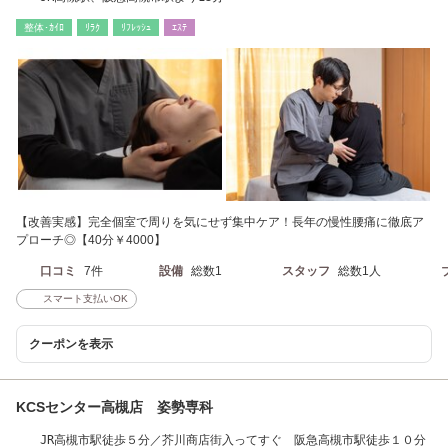
整体･ｶｲﾛ
ﾘﾗｸ
ﾘﾌﾚｯｼｭ
ｴｽﾃ
【改善実感】完全個室で周りを気にせず集中ケア！長年の慢性腰痛に徹底ア
プローチ◎【40分￥4000】
口コミ
7件
設備
総数1
スタッフ
総数1人
スマート支払いOK
クーポンを表示
KCSセンター高槻店 姿勢専科
JR高槻市駅徒歩５分／芥川商店街入ってすぐ 阪急高槻市駅徒歩１０分