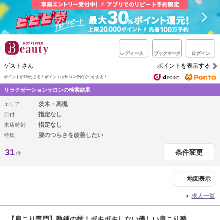
レディース
ブックマーク
ログイン
ゲストさん
ポイントを表示する
ポイントが1%たまる！
ポイントはサロン予約でつかえる！
リラクゼーションサロンの検索結果
茨木・高槻
エリア
指定なし
日付
指定なし
来店時刻
腰のつらさを改善したい
特集
31
条件変更
件
地図表示
求人一覧
【肩こり専門】熟練の技！ボキボキしない優しい肩こり整