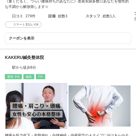
《重くだるく、つらい腰痛持ちのあなたに》改善実績多数◎あなたを慢性的
な不調から解放致します☆
口コミ
279件
設備
総数3
スタッフ
総数1人
スマート支払いOK
クーポンを表示
KAKERU鍼灸整体院
駅から徒歩6分
整体･ｶｲﾛ
鍼灸
ﾘﾗｸ
腰痛を筋力低下・姿勢崩れ・自律神経・内蔵疲労の４タイプに分けあらゆる