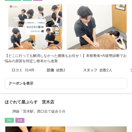
【どこに行っても解消しなかった腰痛もお任せ！】本格整体×AI姿勢診断でお
悩みの原因を特定し根本から改善
口コミ
314件
設備
総数2
スタッフ
総数2人
クーポンを表示
ほぐれて屋ぷらす 茨木店
JR線「茨木駅」西口出て徒歩５分
ﾘﾗｸ
ｴｽﾃ