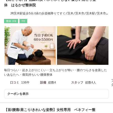
体 はるかぜ整体院
JR茨木駅徒歩5分/緑の歩道橋降りてすぐ/茨木/茨木市/茨木駅/茨木市
駅/肩こり/整体矯正
整体･ｶｲﾛ
ﾘﾗｸ
毎日つらい・起き上がりにくい・立ち上がりが怖い・腰のつらさを改善した
いあなたへ・痛気持ちいい腰痛整体
口コミ
136件
設備
総数4
スタッフ
総数4人
クーポンを表示
【首/腰痛/肩こり/きれいな姿勢】女性専用 ベネフィー整