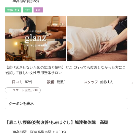
JR高槻駅徒歩5分
整体･ｶｲﾛ
ﾘﾗｸ
ｴｽﾃ
【繰り返させないための知識と技術】どこに行っても改善しなかった方にこ
そ試してほしい女性専用整体サロン
口コミ
82件
設備
総数1
スタッフ
総数1人
スマート支払いOK
クーポンを表示
【肩こり/腰痛/姿勢改善/もみほぐし】城滝整体院 高槻
JR高槻駅、阪急高槻市駅より13分