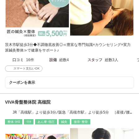
茨木市駅徒歩3分◆不調徹底改善◎≪豊富な専門知識×カウンセリング×実力
派鍼灸整体≫で健康をサポート♪
口コミ
16件
設備
総数4
スタッフ
総数3人
スマート支払いOK
クーポンを表示
VIVA骨盤整体院 高槻院
JR「高槻駅」より徒歩3分/阪急「高槻市駅」より徒歩5分 ［産後/腰
痛/整体/肩こり］
整体･ｶｲﾛ
ﾘﾗｸ
あん摩･指圧
鍼灸
接骨･整骨