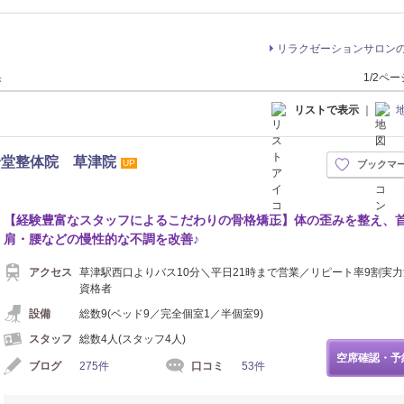
リラクゼーションサロン
果
1/2ペ
リストで表示
｜
身堂整体院 草津院
UP
ブックマ
【経験豊富なスタッフによるこだわりの骨格矯正】体の歪みを整え、
肩・腰などの慢性的な不調を改善♪
アクセス
草津駅西口よりバス10分＼平日21時まで営業／リピート率9割実
資格者
設備
総数9(ベッド9／完全個室1／半個室9)
スタッフ
総数4人(スタッフ4人)
空席確認・予
ブログ
275件
口コミ
53件