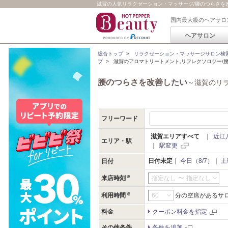
滋賀の人気リラクゼーション・マッサージ/腰のつらさを改善し
国内最大級のヘアサロ
ヘアサロン
総合トップ
>
リラクゼーション・マッサージサロン検
プ
>
滋賀のアロマトリートメント,リフレクソロジー/
腰のつらさを改善したい
～滋賀のリ
フリーワード
滋賀エリアすべて
｜
近江
エリア・駅
｜
駅変更
日付未定
｜
今日（8/7）
｜
土
日付
来店時刻
指定なし
〜
指定なし
利用時間
分の空席があるサ
料金
クーポン料金を指定
その他条件
条件を追加