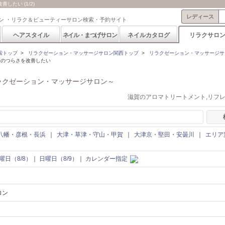
たい (1/2)
レディース
ン ・リラク＆ビューティーサロン検索・予約サイト
ヘアスタイル
ネイル・まつげサロン
ネイルカタログ
リラクサロ
索トップ
>
リラクゼーション・マッサージサロン関西トップ
>
リラクゼーション・マッサージサ
腰のつらさを改善したい
ラクゼーション・マッサージサロン～
滋賀のアロマトリートメント,リフ
八幡・彦根・長浜
｜
大津・草津・守山・甲賀
｜
大津京・堅田・安曇川
｜
エリア
曜日（8/8）
｜
日曜日（8/9）
｜
カレンダー指定
ロン