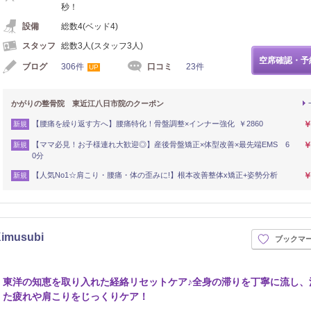
秒！
設備
総数4(ベッド4)
スタッフ
総数3人(スタッフ3人)
空席確認・予
ブログ
306件
口コミ
23件
UP
かがりの整骨院 東近江八日市院のクーポン
【腰痛を繰り返す方へ】腰痛特化！骨盤調整×インナー強化 ￥2860
￥
新規
【ママ必見！お子様連れ大歓迎◎】産後骨盤矯正×体型改善×最先端EMS 6
￥
新規
0分
【人気No1☆肩こり・腰痛・体の歪みに!】根本改善整体x矯正+姿勢分析
￥
新規
usubi
ブックマ
イロ
東洋の知恵を取り入れた経絡リセットケア♪全身の滞りを丁寧に流し、
た疲れや肩こりをじっくりケア！