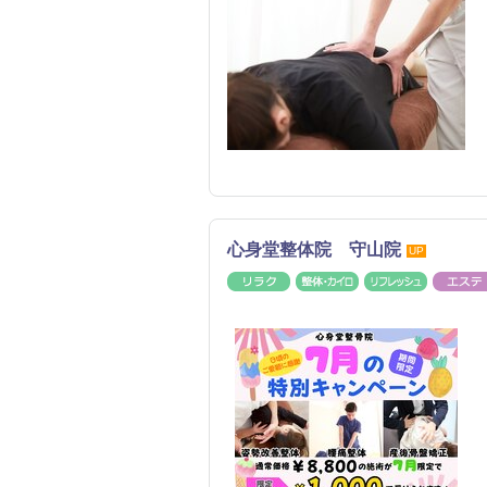
心身堂整体院 守山院
UP
リラク
整体・カイロ
リフレッ