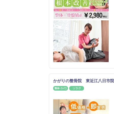
かがりの整骨院 東近江八日市
整体・カイロ
リラク