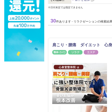
※日付未定では指定できません
30
件あります - リラクゼーションの検索結
肩こり・腰痛 ダイエット 心
整体・カイロ
リラク
エステ