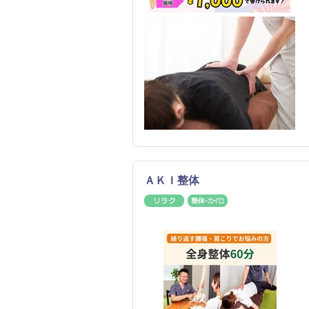
ＡＫＩ整体
リラク
整体・カイロ