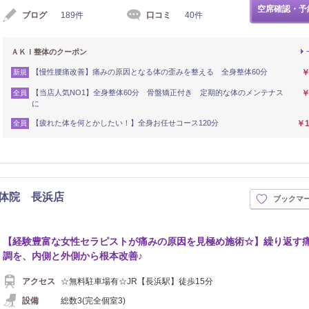
空席確認・予
ブログ
189件
口コミ
40件
ＡＫＩ整体のクーポン
【慢性腰痛改善】痛みの原因となる体の歪みを整える 全身整体60分
￥
新規
【当店人気NO1】全身整体60分 骨盤矯正付き 定期的な体のメンテナス
￥
全員
に
【疲れた体を何とかしたい！】全身お任せコース120分
￥1
全員
整体院 長浜店
ブックマ
【経験豊富な女性セラピストが痛みの原因を見極め施術☆】繰り返す
調を、内側と外側から根本改善♪
アクセス
☆無料駐車場有☆JR【長浜駅】徒歩15分
設備
総数3(完全個室3)