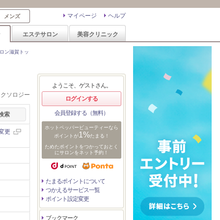
マイページ
ヘルプ
メンズ
ン
エステサロン
美容クリニック
ロン滋賀トッ
ようこそ、ゲストさん。
レクソロジー
ログインする
会員登録する（無料）
ホットペッパービューティーなら
変更
1%
ポイントが
たまる！
ためたポイントをつかっておとく
にサロンをネット予約！
たまるポイントについて
つかえるサービス一覧
ポイント設定変更
ブックマーク