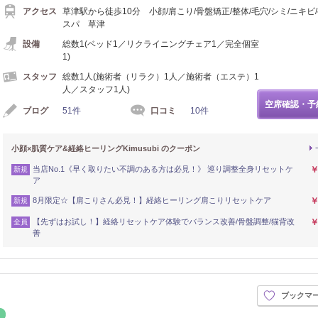
アクセス
草津駅から徒歩10分 小顔/肩こり/骨盤矯正/整体/毛穴/シミ/ニキビ
スパ 草津
設備
総数1(ベッド1／リクライニングチェア1／完全個室
1)
スタッフ
総数1人(施術者（リラク）1人／施術者（エステ）1
人／スタッフ1人)
空席確認・予
ブログ
51件
口コミ
10件
小顔×肌質ケア&経絡ヒーリングKimusubi のクーポン
当店No.1《早く取りたい不調のある方は必見！》 巡り調整全身リセットケ
￥
新規
ア
8月限定☆【肩こりさん必見！】経絡ヒーリング肩こりリセットケア
￥
新規
【先ずはお試し！】経絡リセットケア体験でバランス改善/骨盤調整/猫背改
￥
全員
善
ブックマ
骨
リラク