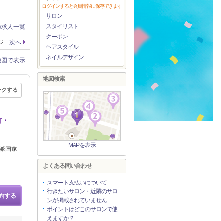
ログインすると会員情報に保存できます
サロン
スタイリスト
の求人一覧
クーポン
ージ
次へ
ヘアスタイル
ネイルデザイン
地図で表示
地図検索
ークする
首・
MAPを表示
力派国家
よくある問い合わせ
スマート支払いについて
行きたいサロン・近隣のサロ
約する
ンが掲載されていません
ポイントはどこのサロンで使
えますか？