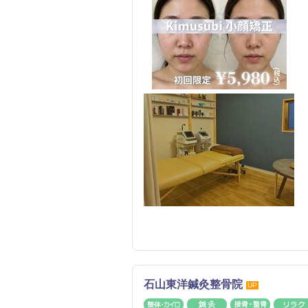
石山東洋鍼灸整骨院
UP
整体・カイロ
鍼灸
接骨・整