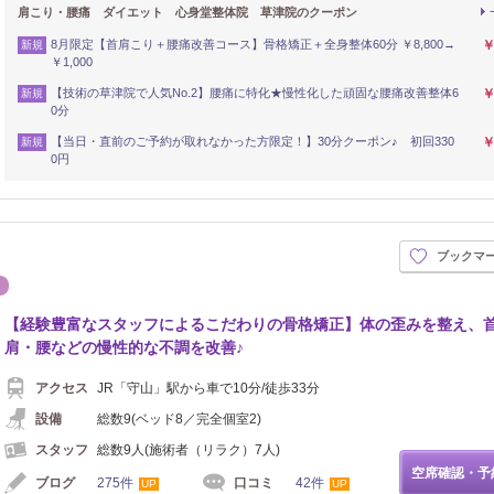
肩こり・腰痛 ダイエット 心身堂整体院 草津院のクーポン
8月限定【首肩こり＋腰痛改善コース】骨格矯正＋全身整体60分 ￥8,800→
￥
新規
￥1,000
【技術の草津院で人気No.2】腰痛に特化★慢性化した頑固な腰痛改善整体6
￥
新規
0分
【当日・直前のご予約が取れなかった方限定！】30分クーポン♪ 初回330
￥
新規
0円
ブックマ
シュ
エステ
【経験豊富なスタッフによるこだわりの骨格矯正】体の歪みを整え、
肩・腰などの慢性的な不調を改善♪
アクセス
JR「守山」駅から車で10分/徒歩33分
設備
総数9(ベッド8／完全個室2)
スタッフ
総数9人(施術者（リラク）7人)
空席確認・予
ブログ
275件
口コミ
42件
UP
UP