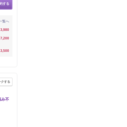
約する
一覧へ
3,980
7,200
3,500
ークする
痛み不