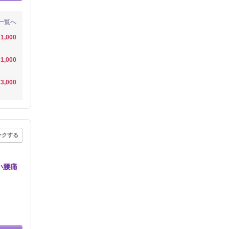
一覧へ
1,000
1,000
3,000
ークする
い腰痛
】