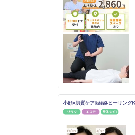
小顔×肌質ケア&経絡ヒーリングKim
リラク
エステ
整体・カ