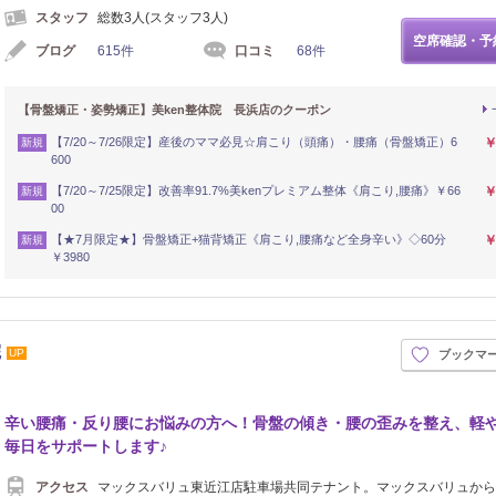
スタッフ
総数3人(スタッフ3人)
空席確認・予
ブログ
615件
口コミ
68件
【骨盤矯正・姿勢矯正】美ken整体院 長浜店のクーポン
【7/20～7/26限定】産後のママ必見☆肩こり（頭痛）・腰痛（骨盤矯正）6
￥
新規
600
【7/20～7/25限定】改善率91.7%美kenプレミアム整体《肩こり,腰痛》￥66
￥
新規
00
【★7月限定★】骨盤矯正+猫背矯正《肩こり,腰痛など全身辛い》◇60分
￥
新規
￥3980
院
UP
ブックマ
辛い腰痛・反り腰にお悩みの方へ！骨盤の傾き・腰の歪みを整え、軽
毎日をサポートします♪
アクセス
マックスバリュ東近江店駐車場共同テナント。マックスバリュから