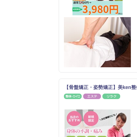
【骨盤矯正・姿勢矯正】美ken
整体・カイロ
エステ
リラク