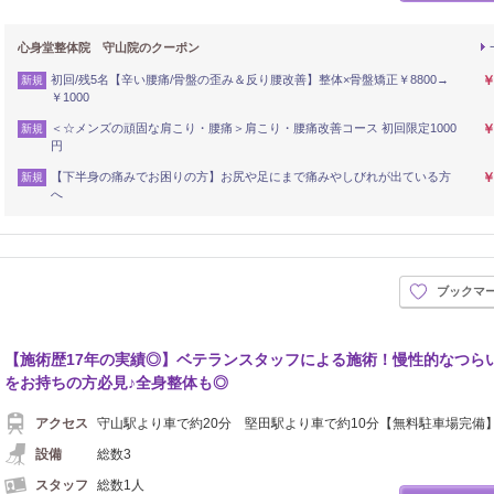
心身堂整体院 守山院のクーポン
初回/残5名【辛い腰痛/骨盤の歪み＆反り腰改善】整体×骨盤矯正￥8800→
￥
新規
￥1000
＜☆メンズの頑固な肩こり・腰痛＞肩こり・腰痛改善コース 初回限定1000
￥
新規
円
【下半身の痛みでお困りの方】お尻や足にまで痛みやしびれが出ている方
￥
新規
へ
ブックマ
【施術歴17年の実績◎】ベテランスタッフによる施術！慢性的なつら
をお持ちの方必見♪全身整体も◎
アクセス
守山駅より車で約20分 堅田駅より車で約10分【無料駐車場完備
設備
総数3
スタッフ
総数1人