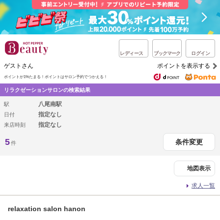
レディース
ブックマーク
ログイン
ゲストさん
ポイントを表示する
ポイントが1%たまる！
ポイントはサロン予約でつかえる！
リラクゼーションサロンの検索結果
八尾南駅
駅
指定なし
日付
指定なし
来店時刻
5
条件変更
件
地図表示
求人一覧
relaxation salon hanon