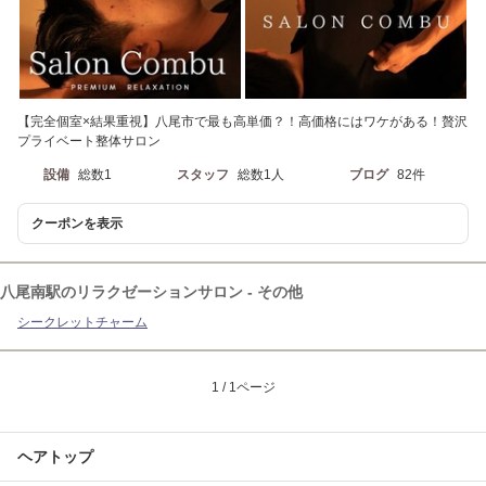
【完全個室×結果重視】八尾市で最も高単価？！高価格にはワケがある！贅沢
プライベート整体サロン
設備
総数1
スタッフ
総数1人
ブログ
82件
クーポンを表示
八尾南駅のリラクゼーションサロン - その他
シークレットチャーム
1 / 1ページ
ヘアトップ