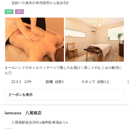
近鉄バス南木の本停留所から徒歩2分
ﾘﾗｸ
ｴｽﾃ
オールハンドのオイルマッサージで癒しのお届け◇肩こりやむくみの解消に
も◎
口コミ
12件
設備
総数1
スタッフ
総数1人
クーポンを表示
lamoana 八尾南店
八尾南駅徒歩20分★無料駐車場あり★