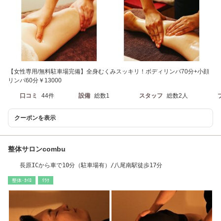
【女性専用/無料駐車場完備】全身むくみスッキリ！ボディリンパ70分+小顔
リンパ60分￥13000
口コミ
44件
設備
総数1
スタッフ
総数2人
クーポンを表示
整体サロンcombu
長原ICから車で10分（駐車場有）/八尾南駅徒歩17分
整体･ｶｲﾛ
ﾘﾗｸ