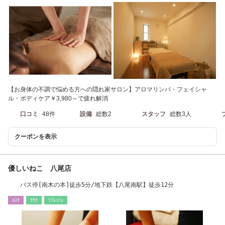
【お身体の不調で悩める方への隠れ家サロン】アロマリンパ・フェイシャ
ル・ボディケア￥3,980～で疲れ解消
口コミ
48件
設備
総数2
スタッフ
総数3人
クーポンを表示
優しいねこ 八尾店
バス停[南木の本]徒歩5分/地下鉄【八尾南駅】徒歩12分
ｴｽﾃ
ﾘﾗｸ
ﾘﾌﾚｯｼｭ