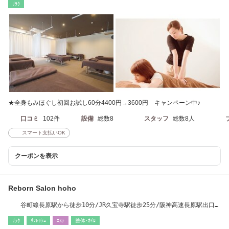
ﾘﾗｸ
★全身もみほぐし初回お試し60分4400円→3600円 キャンペーン中♪
口コミ
102件
設備
総数8
スタッフ
総数8人
スマート支払いOK
クーポンを表示
Reborn Salon hoho
谷町線長原駅から徒歩10分/JR久宝寺駅徒歩25分/阪神高速長原駅出口か
ら東へ1キロ
ﾘﾗｸ
ﾘﾌﾚｯｼｭ
ｴｽﾃ
整体･ｶｲﾛ