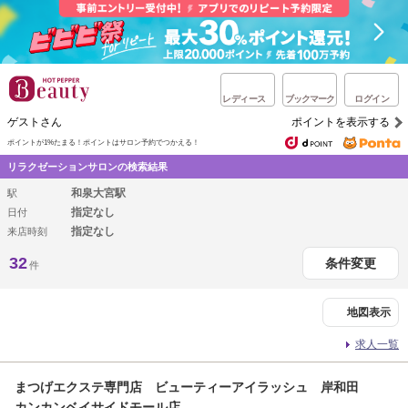
レディース
ブックマーク
ログイン
ゲストさん
ポイントを表示する
ポイントが1%たまる！
ポイントはサロン予約でつかえる！
リラクゼーションサロンの検索結果
和泉大宮駅
駅
指定なし
日付
指定なし
来店時刻
32
条件変更
件
地図表示
求人一覧
まつげエクステ専門店 ビューティーアイラッシュ 岸和田
カンカンベイサイドモール店