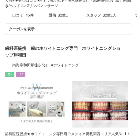
＼無料P有◎口コミ★4.9【毛穴洗浄・毛穴悩み専門＊結果重視◎】黒ずみ/開
き/ヘッドスパ/リンパマッサージ
口コミ
45件
設備
総数1
スタッフ
総数1人
クーポンを表示
歯科医提携 歯のホワイトニング専門 ホワイトニングショ
ップ岸和田
南海岸和田駅徒歩5分 #ホワイトニング
ﾘﾗｸ
ｴｽﾃ
歯科医院提携★ホワイトニング専門店◇メディア掲載関西エリア人気No.1！