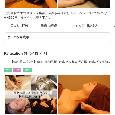
【完全個室/女性スタッフ施術】全身もみほぐし60分＋ヘッドスパor足つぼ10
分4300円ごゆっくりお寛ぎ下さい
口コミ
179件
設備
総数5
スタッフ
総数3人
クーポンを表示
Relaxation 彩【イロドリ】
【無料駐車場2台】南海 岸和田駅 徒歩9分/和泉大宮駅 徒歩7分/岸和田
郵便局 徒歩3分
ﾘﾗｸ
ｴｽﾃ
鍼灸