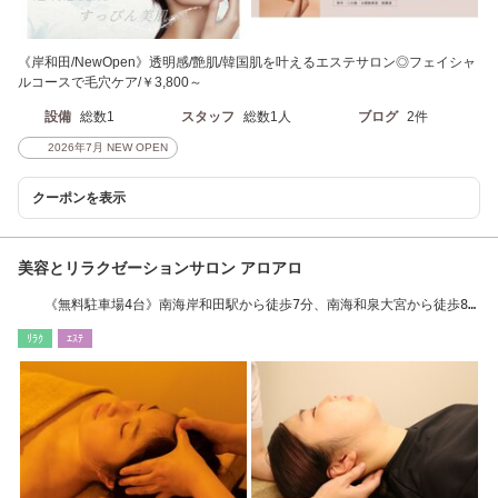
《岸和田/NewOpen》透明感/艶肌/韓国肌を叶えるエステサロン◎フェイシャ
ルコースで毛穴ケア/￥3,800～
設備
総数1
スタッフ
総数1人
ブログ
2件
2026年7月 NEW OPEN
クーポンを表示
美容とリラクゼーションサロン アロアロ
《無料駐車場4台》南海岸和田駅から徒歩7分、南海和泉大宮から徒歩8
分
ﾘﾗｸ
ｴｽﾃ