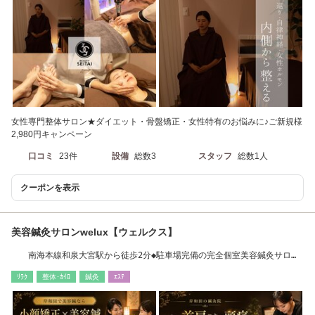
女性専門整体サロン★ダイエット・骨盤矯正・女性特有のお悩みに♪ご新規様
2,980円キャンペーン
口コミ
23件
設備
総数3
スタッフ
総数1人
クーポンを表示
美容鍼灸サロンwelux【ウェルクス】
南海本線和泉大宮駅から徒歩2分◆駐車場完備の完全個室美容鍼灸サロン
◆
ﾘﾗｸ
整体･ｶｲﾛ
鍼灸
ｴｽﾃ