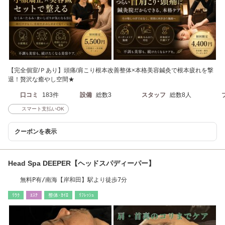
【完全個室/Ｐあり】頭痛/肩こり根本改善整体×本格美容鍼灸で根本疲れを撃
退！贅沢な癒やし空間★
口コミ
183件
設備
総数3
スタッフ
総数8人
スマート支払いOK
クーポンを表示
Head Spa DEEPER【ヘッドスパディーパー】
無料P有/南海【岸和田】駅より徒歩7分
ﾘﾗｸ
ｴｽﾃ
整体･ｶｲﾛ
ﾘﾌﾚｯｼｭ