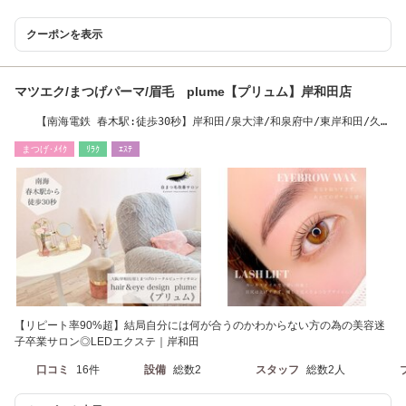
クーポンを表示
マツエク/まつげパーマ/眉毛 plume【プリュム】岸和田店
【南海電鉄 春木駅:徒歩30秒】岸和田/泉大津/和泉府中/東岸和田/久米
田/忠岡/徒歩圏内
まつげ･ﾒｲｸ
ﾘﾗｸ
ｴｽﾃ
【リピート率90%超】結局自分には何が合うのかわからない方の為の美容迷
子卒業サロン◎LEDエクステ｜岸和田
口コミ
16件
設備
総数2
スタッフ
総数2人