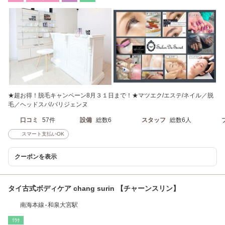
★超お得！脱毛キャンペーン8月３１日まで！★マツエク/エステ/ネイル／脱
毛／ヘッドスパ/パリジェンヌ
口コミ
57件
設備
総数6
スタッフ
総数6人
スマート支払いOK
クーポンを表示
タイ古式ボディケア chang surin 【チャーンスリン】
南海本線-和泉大宮駅
ﾘﾗｸ