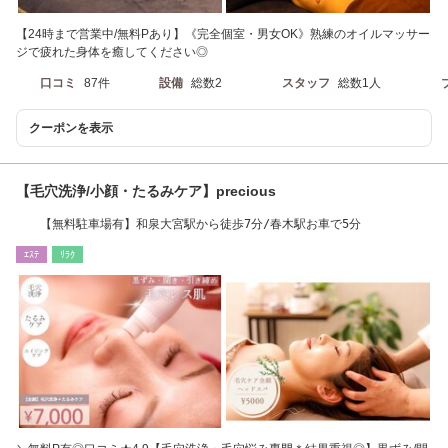
【24時まで営業中/無料Pあり】《完全個室・男女OK》熟練のオイルマッサー
ジで疲れた身体を癒してください◎
口コミ
87件
設備
総数2
スタッフ
総数1人
クーポンを表示
【毛穴洗浄/小顔・たるみケア】precious
【無料駐車場有】和泉大宮駅から徒歩7分/春木駅お車で5分
ｴｽﾃ
ﾘﾗｸ