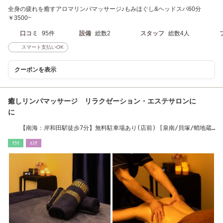
全身の疲れを癒すアロマリンパマッサージ♪もみほぐし&ヘッドスパ60分
￥3500~
口コミ
95件
設備
総数2
スタッフ
総数4人
スマート支払いOK
クーポンを表示
癒しリンパマッサージ リラクゼーション・エステサロンに
に
【南海：岸和田駅徒歩7分】無料駐車場あり(店前) [泉南/貝塚/蛸地蔵/
春木/泉大津]
ﾘﾗｸ
ｴｽﾃ