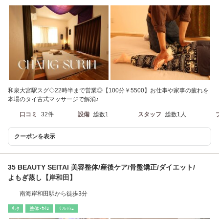
和泉大宮駅スグ◇22時半まで営業◎【100分￥5500】お仕事や家事の疲れを
本場のタイ古式マッサージで解消♪
口コミ
32件
設備
総数1
スタッフ
総数1人
クーポンを表示
35 BEAUTY SEITAI 美容整体/産後ケア/骨盤矯正/ダイエット/
よもぎ蒸し【岸和田】
南海岸和田駅から徒歩3分
ﾘﾗｸ
整体･ｶｲﾛ
ﾘﾌﾚｯｼｭ