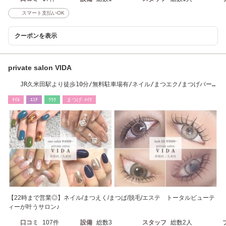
スマート支払いOK
クーポンを表示
private salon VIDA
JR久米田駅より徒歩10分/無料駐車場有/ネイル/まつエク/まつげパー
マ/脱毛/エステ
ﾈｲﾙ
ｴｽﾃ
ﾘﾗｸ
まつげ･ﾒｲｸ
【22時まで営業◎】ネイル/まつえく/まつぱ/脱毛/エステ トータルビューテ
ィーが叶うサロン♪
口コミ
107件
設備
総数3
スタッフ
総数2人