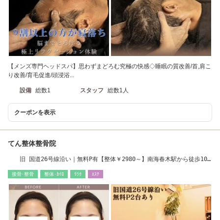
【メンズ専門ヘッドスパ】思わずまどろむ究極の快感◇睡眠の質改善/首,肩こ
り改善/育毛促進/頭浸浴...
設備
総数1
スタッフ
総数1人
クーポンを表示
てん整体整骨院
旧 国道26号線沿い｜無料P有【整体￥2980～】南海春木駅から徒歩10
分
接骨･整骨
整体･ｶｲﾛ
ﾘﾗｸ
ｴｽﾃ