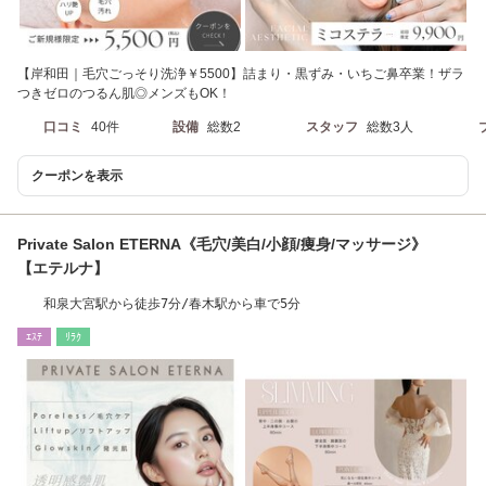
【岸和田｜毛穴ごっそり洗浄￥5500】詰まり・黒ずみ・いちご鼻卒業！ザラ
つきゼロのつるん肌◎メンズもOK！
口コミ
40件
設備
総数2
スタッフ
総数3人
クーポンを表示
Private Salon ETERNA《毛穴/美白/小顔/痩身/マッサージ》
【エテルナ】
和泉大宮駅から徒歩7分/春木駅から車で5分
ｴｽﾃ
ﾘﾗｸ