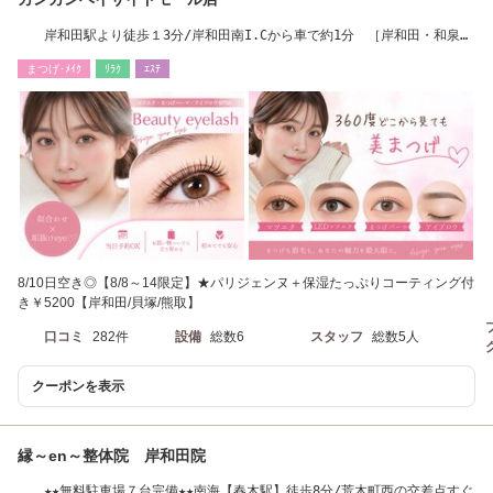
岸和田駅より徒歩１3分/岸和田南I.Cから車で約1分 ［岸和田・和泉大
宮・貝塚］
まつげ･ﾒｲｸ
ﾘﾗｸ
ｴｽﾃ
8/10日空き◎【8/8～14限定】★パリジェンヌ＋保湿たっぷりコーティング付
き￥5200【岸和田/貝塚/熊取】
口コミ
282件
設備
総数6
スタッフ
総数5人
クーポンを表示
縁～en～整体院 岸和田院
★★無料駐車場７台完備★★南海【春木駅】徒歩8分/荒木町西の交差点すぐ