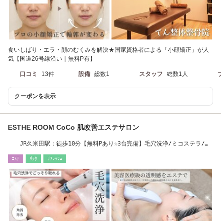
食いしばり・エラ・顔のむくみを解決★国家資格者による「小顔矯正」が人
気【国道26号線沿い｜無料P有】
口コミ
13件
設備
総数1
スタッフ
総数1人
クーポンを表示
ESTHE ROOM CoCo 肌改善エステサロン
JR久米田駅：徒歩10分【無料Pあり☆3台完備】毛穴洗浄/ミコステラ/ラ
ラピール
ｴｽﾃ
ﾘﾗｸ
ﾘﾌﾚｯｼｭ