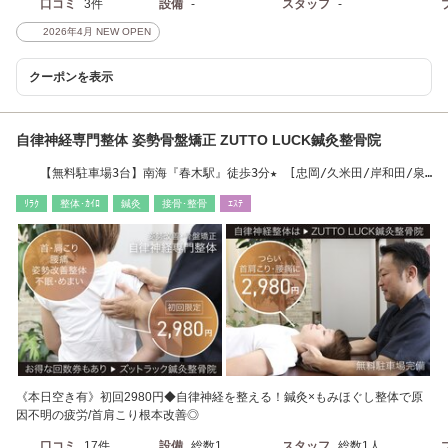
口コミ
3件
設備
-
スタッフ
-
2026年4月 NEW OPEN
クーポンを表示
自律神経専門整体 姿勢骨盤矯正 ZUTTO LUCK鍼灸整骨院
【無料駐車場3台】南海『春木駅』徒歩3分★ [忠岡/久米田/岸和田/泉
南/貝塚]
ﾘﾗｸ
整体･ｶｲﾛ
鍼灸
接骨･整骨
ｴｽﾃ
《本日空き有》初回2980円◆自律神経を整える！鍼灸×もみほぐし整体で原
因不明の疲労/首肩こり根本改善◎
口コミ
17件
設備
総数1
スタッフ
総数1人