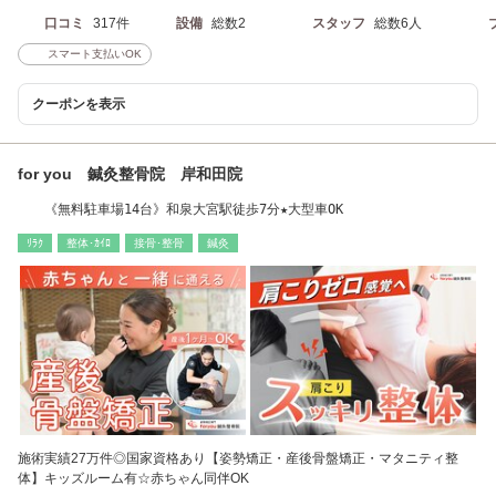
口コミ
317件
設備
総数2
スタッフ
総数6人
スマート支払いOK
クーポンを表示
for you 鍼灸整骨院 岸和田院
《無料駐車場14台》和泉大宮駅徒歩7分★大型車OK
ﾘﾗｸ
整体･ｶｲﾛ
接骨･整骨
鍼灸
施術実績27万件◎国家資格あり【姿勢矯正・産後骨盤矯正・マタニティ整
体】キッズルーム有☆赤ちゃん同伴OK