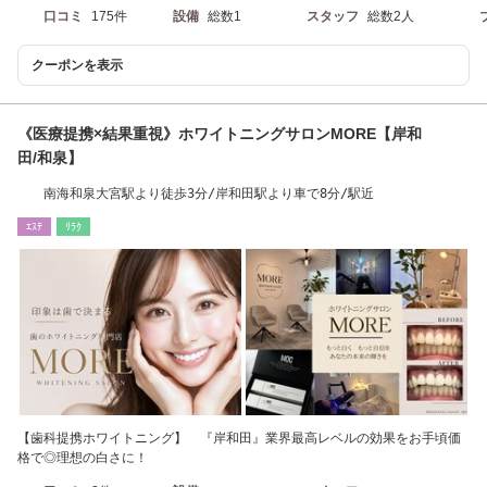
口コミ
175件
設備
総数1
スタッフ
総数2人
クーポンを表示
《医療提携×結果重視》ホワイトニングサロンMORE【岸和
田/和泉】
南海和泉大宮駅より徒歩3分/岸和田駅より車で8分/駅近
ｴｽﾃ
ﾘﾗｸ
【歯科提携ホワイトニング】 『岸和田』業界最高レベルの効果をお手頃価
格で◎理想の白さに！