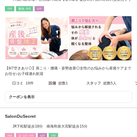
ﾘﾗｸ
整体･ｶｲﾛ
ｴｽﾃ
【8/7空きあり◎】肩こり・腰痛・姿勢改善◎女性のお悩みから産後ケアまで
お任せ♪お子様連れ歓迎
口コミ
18件
設備
総数1
スタッフ
総数5人
クーポンを表示
SalonDuSecret
JR下松駅徒歩10分 南海和泉大宮駅徒歩15分
ﾈｲﾙ
まつげ･ﾒｲｸ
ｴｽﾃ
ﾘﾗｸ