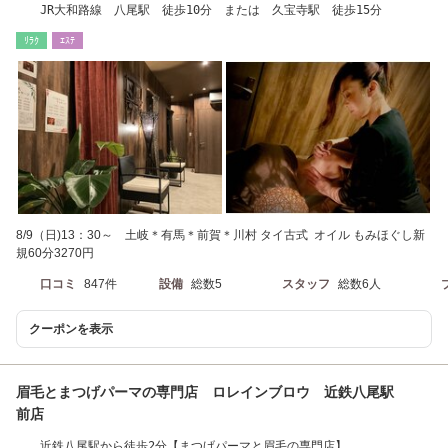
JR大和路線 八尾駅 徒歩10分 または 久宝寺駅 徒歩15分
ﾘﾗｸ
ｴｽﾃ
8/9（日)13：30～ 土岐＊有馬＊前賀＊川村 タイ古式 オイル もみほぐし新
規60分3270円
口コミ
847件
設備
総数5
スタッフ
総数6人
クーポンを表示
眉毛とまつげパーマの専門店 ロレインブロウ 近鉄八尾駅
前店
近鉄八尾駅から徒歩2分【まつげパーマと眉毛の専門店】