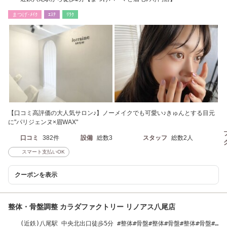
まつげ･ﾒｲｸ
ｴｽﾃ
ﾘﾗｸ
【口コミ高評価の大人気サロン♪】ノーメイクでも可愛い♪きゅんとする目元
に"パリジェンヌ×眉WAX"
口コミ
382件
設備
総数3
スタッフ
総数2人
スマート支払いOK
クーポンを表示
整体・骨盤調整 カラダファクトリー リノアス八尾店
(近鉄)八尾駅 中央北出口徒歩5分 #整体#骨盤#整体#骨盤#整体#骨盤#