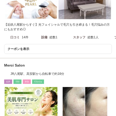
【近鉄八尾駅からすぐ】光フェイシャルで毛穴も引き締まる！毛穴悩みの方
にもおすすめ◎
口コミ
14件
設備
総数1
スタッフ
総数1人
クーポンを表示
Merci Salon
JR八尾駅、高安駅から自転車で約10分
ｴｽﾃ
ﾘﾗｸ
ﾈｲﾙ
ﾘﾌﾚｯｼｭ