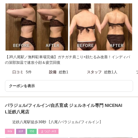
【JR八尾駅／無料駐車場完備】ガチガチ肩こり×顔たるみ改善！インディバ
の深部加温で速攻小顔＆疲労回復
口コミ
5件
設備
総数1
スタッフ
総数1人
クーポンを表示
パラジェル/フィルイン/自爪育成 ジェルネイル専門 NICENAI
L近鉄八尾店
近鉄八尾駅徒歩30秒 [八尾/パラジェル/フィルイン]
ﾈｲﾙ
ｴｽﾃ
ﾘﾗｸ
まつげ･ﾒｲｸ