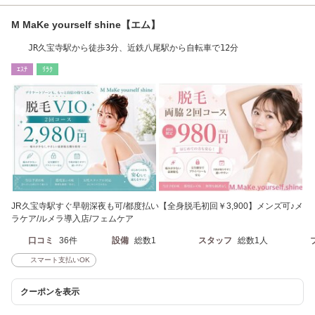
M MaKe yourself shine【エム】
JR久宝寺駅から徒歩3分、近鉄八尾駅から自転車で12分
ｴｽﾃ
ﾘﾗｸ
JR久宝寺駅すぐ早朝深夜も可/都度払い【全身脱毛初回￥3,900】メンズ可♪メ
ラケア/ルメラ導入店/フェムケア
口コミ
36件
設備
総数1
スタッフ
総数1人
スマート支払いOK
クーポンを表示