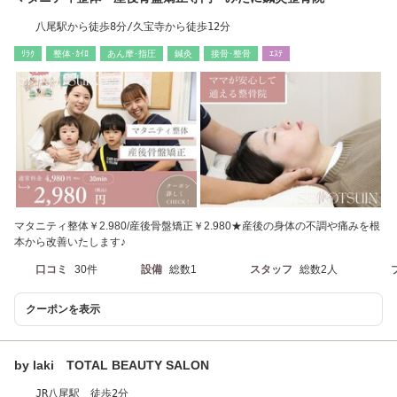
八尾駅から徒歩8分/久宝寺から徒歩12分
ﾘﾗｸ
整体･ｶｲﾛ
あん摩･指圧
鍼灸
接骨･整骨
ｴｽﾃ
マタニティ整体￥2.980/産後骨盤矯正￥2.980★産後の身体の不調や痛みを根
本から改善いたします♪
口コミ
30件
設備
総数1
スタッフ
総数2人
クーポンを表示
by laki TOTAL BEAUTY SALON
JR八尾駅 徒歩2分