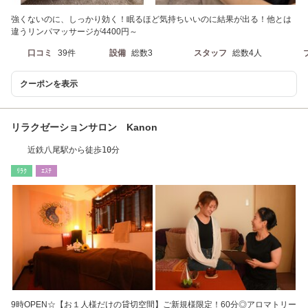
強くないのに、しっかり効く！眠るほど気持ちいいのに結果が出る！他とは
違うリンパマッサージが4400円～
口コミ
39件
設備
総数3
スタッフ
総数4人
クーポンを表示
リラクゼーションサロン Kanon
近鉄八尾駅から徒歩10分
ﾘﾗｸ
ｴｽﾃ
9時OPEN☆【お１人様だけの貸切空間】ご新規様限定！60分◎アロマトリー