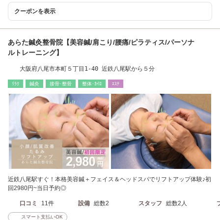
クーポンを表示
あらた鍼灸整骨院【美容鍼/肩こり/腰痛/ピラティス/パーソナ
ルトレーニング】
大阪府八尾市本町５丁目1-40 近鉄八尾駅から５分
ﾘﾗｸ
鍼灸
接骨･整骨
整体･ｶｲﾛ
ｴｽﾃ
近鉄八尾駅すぐ！本格美容鍼＋フェイス＆ヘッドスパでリフトアップ体験♪初
回2980円~当日予約◎
口コミ
11件
設備
総数2
スタッフ
総数2人
スマート支払いOK