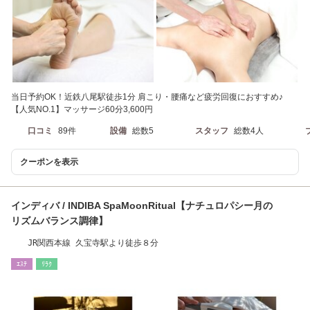
当日予約OK！近鉄八尾駅徒歩1分 肩こり・腰痛など疲労回復におすすめ♪
【人気NO.1】マッサージ60分3,600円
口コミ
89件
設備
総数5
スタッフ
総数4人
クーポンを表示
インディバ / INDIBA SpaMoonRitual【ナチュロパシー月の
リズムバランス調律】
JR関西本線 久宝寺駅より徒歩８分
ｴｽﾃ
ﾘﾗｸ