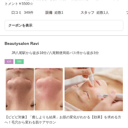
トメント￥5500☆
口コミ
349件
設備
総数1
スタッフ
総数1人
クーポンを表示
Beautysalon Ravi
JR八尾駅から徒歩10分/八尾郵便局前バス停から徒歩3分
ｴｽﾃ
ﾘﾗｸ
【ビビビ対象】「癒しよりも結果」お肌の変化がわかる【効果】を求める方
へ！毛穴から変わる肌ケアサロン