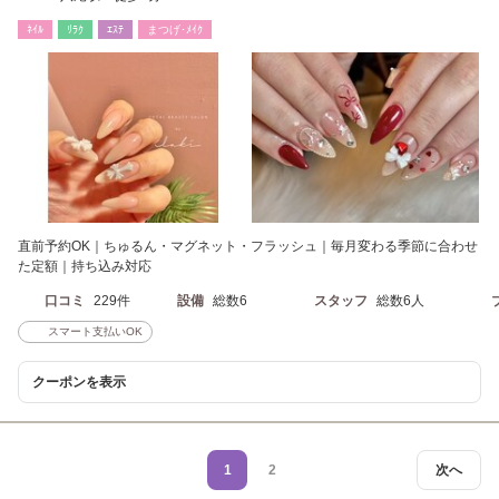
ﾈｲﾙ
ﾘﾗｸ
ｴｽﾃ
まつげ･ﾒｲｸ
直前予約OK｜ちゅるん・マグネット・フラッシュ｜毎月変わる季節に合わせ
た定額｜持ち込み対応
口コミ
229件
設備
総数6
スタッフ
総数6人
スマート支払いOK
クーポンを表示
1
2
次へ