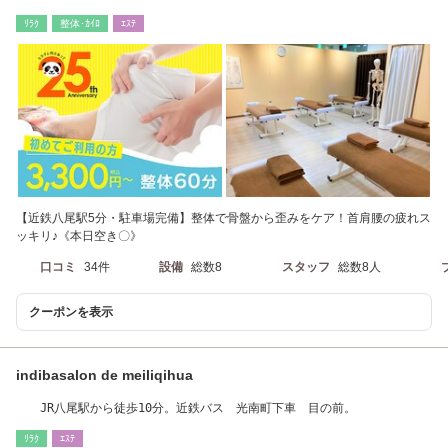
整体#骨盤#整体
ﾘﾗｸ
整体･ｶｲﾛ
ｴｽﾃ
【近鉄八尾駅5分・駐車場完備】整体で骨盤から歪みをケア！首肩腰の疲れス
ッキリ♪《本日空き〇》
口コミ
34件
設備
総数8
スタッフ
総数8人
クーポンを表示
indibasalon de meiliqihua
JR八尾駅から徒歩10分。近鉄バス 光南町下車 目の前。
ﾘﾗｸ
ｴｽﾃ