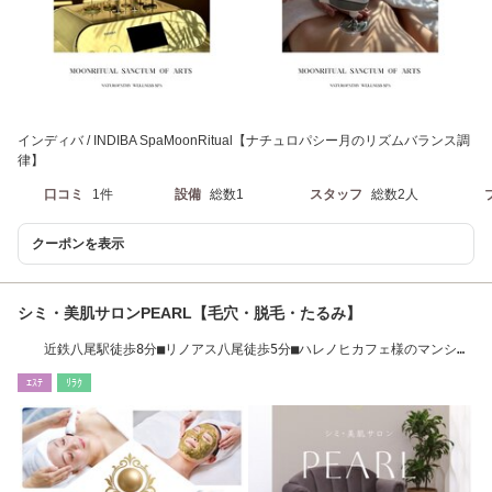
インディバ / INDIBA SpaMoonRitual【ナチュロパシー月のリズムバランス調
律】
口コミ
1件
設備
総数1
スタッフ
総数2人
クーポンを表示
シミ・美肌サロンPEARL【毛穴・脱毛・たるみ】
近鉄八尾駅徒歩8分■リノアス八尾徒歩5分■ハレノヒカフェ様のマンショ
ン3階
ｴｽﾃ
ﾘﾗｸ