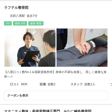
ラフテル整骨院
近鉄八尾駅 徒歩7分
ﾘﾗｸ
整体･ｶｲﾛ
接骨･整骨
【八尾口コミ数No.1＆国家資格所持】身体の不調を改善し、美しく健康な身
体へ☆
口コミ
86件
設備
総数2
スタッフ
総数2人
クーポンを表示
マタニティ整体・産後骨盤矯正専門 みたに鍼灸整骨院