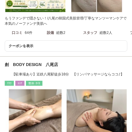
もうファンデで隠さない！/八尾の韓国式美肌管理/丁寧なマンツーマンケアで
本気のノーファンデ美肌へ
口コミ
64件
設備
総数2
スタッフ
総数2人
クーポンを表示
創 BODY DESIGN 八尾店
【駐車場あり】近鉄八尾駅徒歩10分 【リンパマッサージならココ♪】
ﾘﾗｸ
ｴｽﾃ
整体･ｶｲﾛ