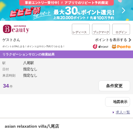
レディース
ブックマーク
ログイン
ゲストさん
ポイントを表示する
ポイントが1%たまる！
ポイントはサロン予約でつかえる！
リラクゼーションサロンの検索結果
八尾駅
駅
指定なし
日付
指定なし
来店時刻
34
条件変更
件
地図表示
求人一覧
asian relaxation villa八尾店