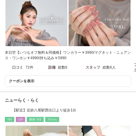
本日空【いつもオフ無料＆同価格】ワンカラー￥3990/マグネット・ニュアン
ス・ワンホン￥4990/持ち込み￥5990
口コミ
72件
設備
総数6
スタッフ
総数6人
クーポンを表示
ニューらく・らく
【駅近】近鉄八尾駅西出口より徒歩1分
ﾘﾗｸ
ｴｽﾃ
整体･ｶｲﾛ
ﾘﾌﾚｯｼｭ