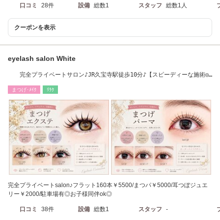
口コミ
28件
設備
総数1
スタッフ
総数1人
クーポンを表示
eyelash salon White
完全プライベートサロン♪JR久宝寺駅徒歩10分♪【スピーディーな施術◎
モチの良さ◎】
まつげ･ﾒｲｸ
ﾘﾗｸ
完全プライベートsalon♪フラット160本￥5500/まつパ￥5000/耳つぼジュエ
リー￥2000/駐車場有◎お子様同伴ok◎
口コミ
38件
設備
総数1
スタッフ
-