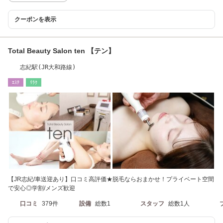
クーポンを表示
Total Beauty Salon ten 【テン】
志紀駅(JR大和路線)
ｴｽﾃ
ﾘﾗｸ
【JR志紀/車送迎あり】口コミ高評価★脱毛ならおまかせ！プライベート空間
で安心◎学割/メンズ歓迎
口コミ
379件
設備
総数1
スタッフ
総数1人