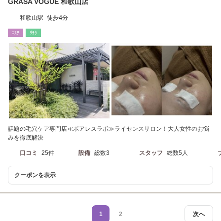
GRASA VOGUE 和歌山店
和歌山駅 徒歩4分
ｴｽﾃ
ﾘﾗｸ
話題の毛穴ケア専門店≪ポアレスラボ≫ライセンスサロン！大人女性のお悩
みを徹底解決
口コミ
25件
設備
総数3
スタッフ
総数5人
クーポンを表示
1
2
次へ