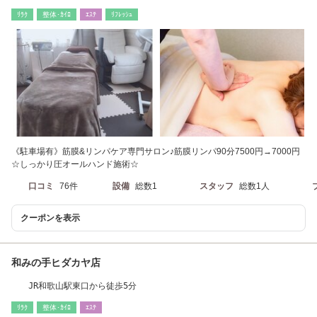
ﾘﾗｸ
整体･ｶｲﾛ
ｴｽﾃ
ﾘﾌﾚｯｼｭ
《駐車場有》筋膜&リンパケア専門サロン♪筋膜リンパ90分7500円→7000円
☆しっかり圧オールハンド施術☆
口コミ
76件
設備
総数1
スタッフ
総数1人
クーポンを表示
和みの手ヒダカヤ店
JR和歌山駅東口から徒歩5分
ﾘﾗｸ
整体･ｶｲﾛ
ｴｽﾃ