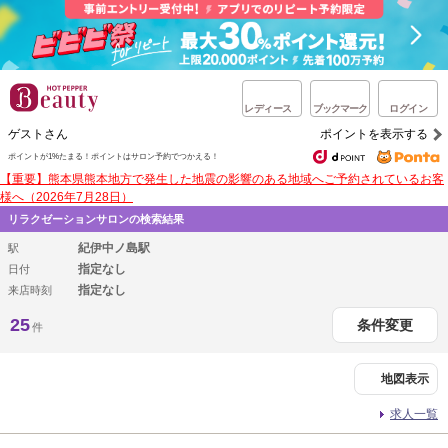
レディース
ブックマーク
ログイン
ゲストさん
ポイントを表示する
ポイントが1%たまる！
ポイントはサロン予約でつかえる！
【重要】熊本県熊本地方で発生した地震の影響のある地域へご予約されているお客
様へ（2026年7月28日）
リラクゼーションサロンの検索結果
紀伊中ノ島駅
駅
指定なし
日付
指定なし
来店時刻
25
条件変更
件
地図表示
求人一覧