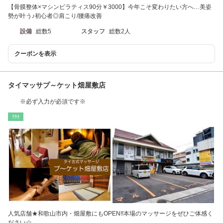
【骨膜整体×マシンピラティス90分￥3000】今年こそ変わりたい方へ…美姿
勢が叶う♪初心者◎肩こり/腰痛改善
設備
総数5
スタッフ
総数2人
クーポンを表示
タイマッサプ～ケット畑屋敷店
※必ず入力が必須です※
ﾘﾗｸ
人気店舗★和歌山市内・畑屋敷にもOPEN!!本場のマッサージをぜひご体感く
ださい☆