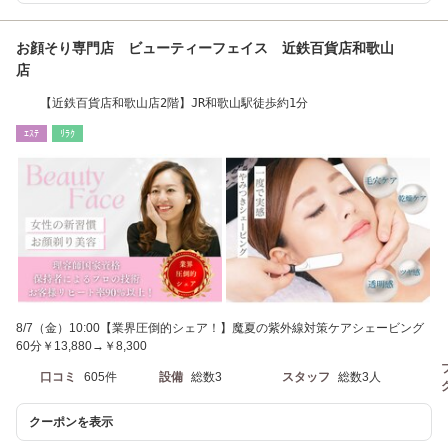
お顔そり専門店 ビューティーフェイス 近鉄百貨店和歌山
店
【近鉄百貨店和歌山店2階】JR和歌山駅徒歩約1分
ｴｽﾃ
ﾘﾗｸ
8/7（金）10:00【業界圧倒的シェア！】魔夏の紫外線対策ケアシェービング
60分￥13,880→￥8,300
口コミ
605件
設備
総数3
スタッフ
総数3人
クーポンを表示