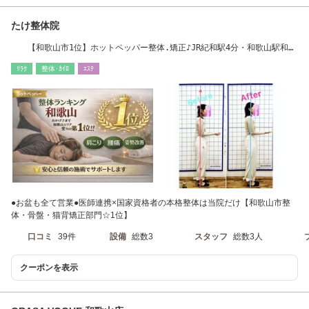
たけ整体院
【和歌山市1位】ホットペッパー整体.矯正♪JR紀和駅4分・和歌山駅和歌
山市駅より車5分
ﾘﾗｸ
整体･ｶｲﾛ
ｴｽﾃ
●お盆も全て営業●医師連携×国家資格者の本格整体は当院だけ【和歌山市整
体・骨盤・猫背矯正部門☆1位】
口コミ
39件
設備
総数3
スタッフ
総数3人
クーポンを表示