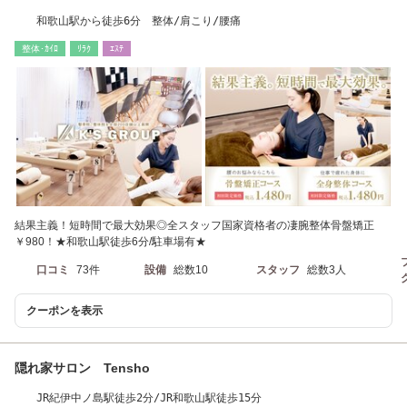
和歌山駅から徒歩6分 整体/肩こり/腰痛
整体･ｶｲﾛ
ﾘﾗｸ
ｴｽﾃ
結果主義！短時間で最大効果◎全スタッフ国家資格者の凄腕整体骨盤矯正
￥980！★和歌山駅徒歩6分/駐車場有★
口コミ
73件
設備
総数10
スタッフ
総数3人
クーポンを表示
隠れ家サロン Tensho
JR紀伊中ノ島駅徒歩2分/JR和歌山駅徒歩15分