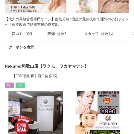
【大人の美肌管理専門サロン】脂肪分解×増殖の最新技術で理想の小顔ライン
へ！根本改善で結果重視の自立肌
口コミ
10件
設備
総数2
スタッフ
総数1人
クーポンを表示
Rakumo和歌山店【ラクモ ワカヤマテン】
【JR和歌山駅】西口徒歩1分
ｴｽﾃ
ﾘﾗｸ