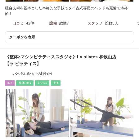
独自技術を基本とした本格的な手技でタイ古式専用のベッドも完備で本格
的！
口コミ
42件
設備
総数7
スタッフ
総数5人
クーポンを表示
《整体×マシンピラティススタジオ》La pilates 和歌山店
【ラ ピラティス】
JR和歌山駅から徒歩3分
ｴｽﾃ
整体･ｶｲﾛ
ﾘﾌﾚｯｼｭ
ﾘﾗｸ