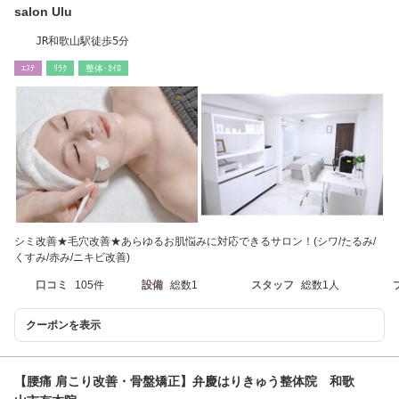
salon Ulu
JR和歌山駅徒歩5分
ｴｽﾃ
ﾘﾗｸ
整体･ｶｲﾛ
シミ改善★毛穴改善★あらゆるお肌悩みに対応できるサロン！(シワ/たるみ/
くすみ/赤み/ニキビ改善)
口コミ
105件
設備
総数1
スタッフ
総数1人
クーポンを表示
【腰痛 肩こり改善・骨盤矯正】弁慶はりきゅう整体院 和歌