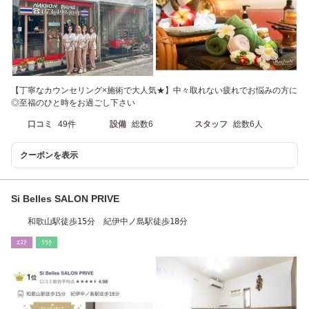
【丁寧なカウンセリング×施術で大人気★】中々取れない疲れでお悩みの方に
◎至福のひと時をお過ごし下さい
口コミ
49件
設備
総数6
スタッフ
総数6人
クーポンを表示
Si Belles SALON PRIVE
和歌山駅徒歩15分 紀伊中ノ島駅徒歩18分
ｴｽﾃ
ﾘﾗｸ