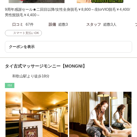
9周年感謝セール★二回目以降/女性全身脱毛￥8,800～/顔orVIO脱毛￥4,400/
男性髭脱毛￥4,400～
口コミ
67件
設備
総数3
スタッフ
総数3人
スマート支払いOK
クーポンを表示
タイ古式マッサージモンニー【MONGNI】
和歌山駅より徒歩10分
ﾘﾗｸ