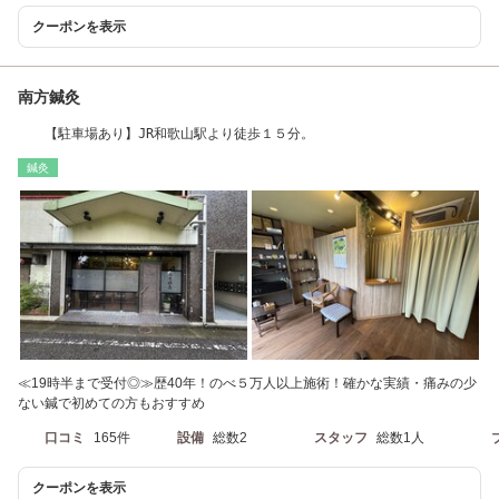
クーポンを表示
南方鍼灸
【駐車場あり】JR和歌山駅より徒歩１５分。
鍼灸
≪19時半まで受付◎≫歴40年！のべ５万人以上施術！確かな実績・痛みの少
ない鍼で初めての方もおすすめ
口コミ
165件
設備
総数2
スタッフ
総数1人
クーポンを表示