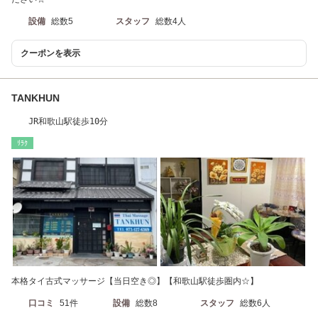
設備
総数5
スタッフ
総数4人
クーポンを表示
TANKHUN
JR和歌山駅徒歩10分
ﾘﾗｸ
本格タイ古式マッサージ【当日空き◎】【和歌山駅徒歩圏内☆】
口コミ
51件
設備
総数8
スタッフ
総数6人