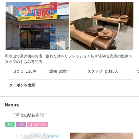
和歌山で高評価のお店！疲れた体をリフレッシュ！駐車場50台完備の熟練ス
タッフの手もみ専門店！
口コミ
116件
設備
総数4
スタッフ
総数5人
クーポンを表示
Natura
JR和歌山駅徒歩3分
ﾘﾗｸ
ｴｽﾃ
まつげ･ﾒｲｸ