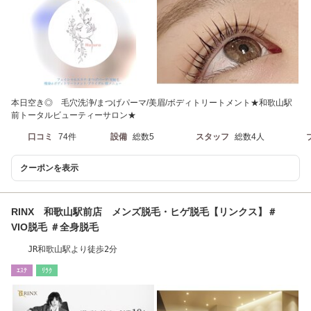
本日空き◎ 毛穴洗浄/まつげパーマ/美眉/ボディトリートメント★和歌山駅
前トータルビューティーサロン★
口コミ
74件
設備
総数5
スタッフ
総数4人
クーポンを表示
RINX 和歌山駅前店 メンズ脱毛・ヒゲ脱毛【リンクス】＃
VIO脱毛 ＃全身脱毛
JR和歌山駅より徒歩2分
ｴｽﾃ
ﾘﾗｸ