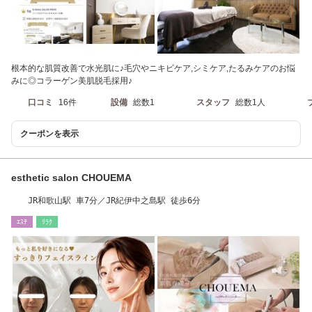
根本的な肌質改善で水光肌に♪毛穴やニキビケア,シミケア,たるみケアのお悩
みに◎コラーゲン美肌脱毛採用♪
口コミ
16件
設備
総数1
スタッフ
総数1人
クーポンを表示
esthetic salon CHOUEMA
JR和歌山駅 車7分／JR紀伊中之島駅 徒歩6分
ｴｽﾃ
ﾘﾗｸ