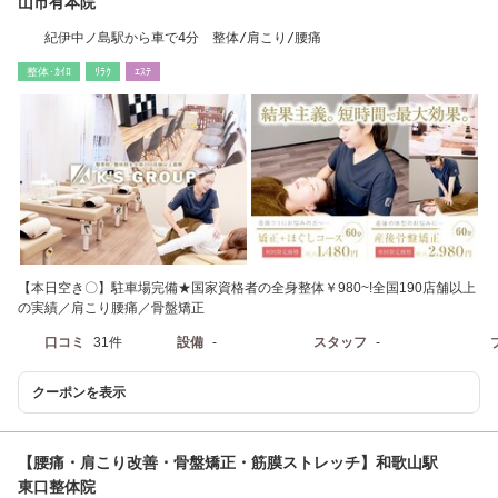
山市有本院
紀伊中ノ島駅から車で4分 整体/肩こり/腰痛
整体･ｶｲﾛ
ﾘﾗｸ
ｴｽﾃ
【本日空き〇】駐車場完備★国家資格者の全身整体￥980~!全国190店舗以上
の実績／肩こり腰痛／骨盤矯正
口コミ
31件
設備
-
スタッフ
-
クーポンを表示
【腰痛・肩こり改善・骨盤矯正・筋膜ストレッチ】和歌山駅
東口整体院