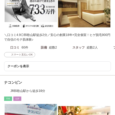
＼口コミ4.9◎和歌山駅徒歩2分／安心の創業18年×完全個室！ヒゲ脱毛900円
で自信のモテ肌体験♪
口コミ
60件
設備
総数2
スタッフ
総数2人
スマート支払いOK
クーポンを表示
ナコンピン
JR和歌山駅から徒歩10分
ﾘﾗｸ
ｴｽﾃ