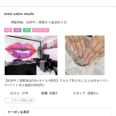
total salon etoile
JR阪和線 紀伊中ノ島駅から徒歩約５分
ﾈｲﾙ
ｴｽﾃ
ﾘﾗｸ
まつげ･ﾒｲｸ
【紀伊中ノ島駅徒歩5分×ネイル×脱毛】スカルプ長さ出しならお任せ☆ロン
グ+アート付け放題15000円♪
口コミ
37件
設備
総数9
スタッフ
総数6人
スマート支払いOK
クーポンを表示