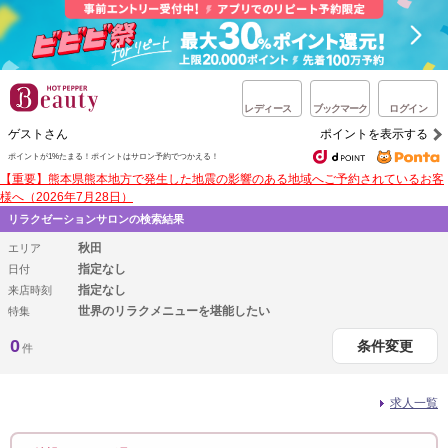
レディース
ブックマーク
ログイン
ゲストさん
ポイントを表示する
ポイントが1%たまる！
ポイントはサロン予約でつかえる！
【重要】熊本県熊本地方で発生した地震の影響のある地域へご予約されているお客
様へ（2026年7月28日）
リラクゼーションサロンの検索結果
秋田
エリア
指定なし
日付
指定なし
来店時刻
世界のリラクメニューを堪能したい
特集
0
条件変更
件
求人一覧