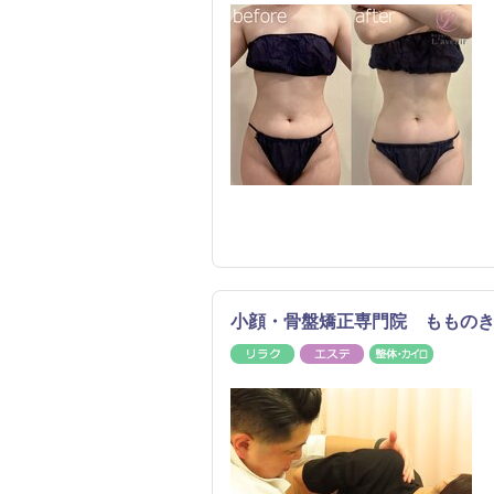
小顔・骨盤矯正専門院 ももの
リラク
エステ
整体・カ