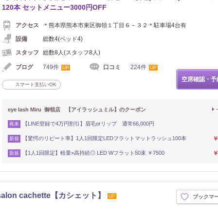
120本 セットメニュー3000円OFF
アクセス
＊熊本県熊本市東区御領１丁目６－３２＊駐車場4台有
設備
総数4(ベッド4)
スタッフ
総数8人(スタッフ8人)
ブログ
749件
口コミ
224件
UP
UP
空席確認・予
スマート支払いOK
eye lash Miru 御領店 【アイラッシュミル】のクーポン
【LINE登録で4万円割引】眉毛orリップ 通常66,000円
再来
【驚愕のリピート率】1人1回限定LEDフラットマットラッシュ100本
￥
新規
【1人1回限定】軽量×高持続◎ LED Wフラット50束 ￥7500
￥
新規
lon cachette【カシェット】
UP
ブックマ