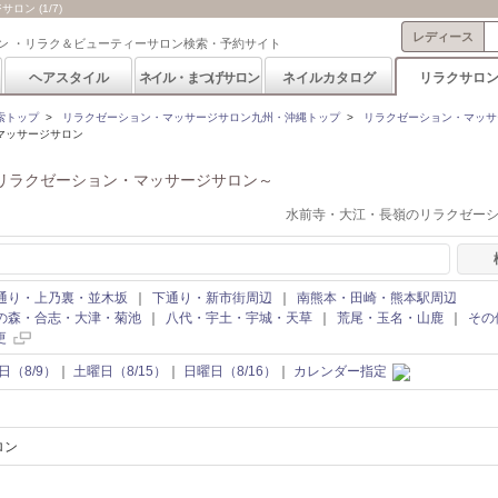
ン (1/7)
レディース
ン ・リラク＆ビューティーサロン検索・予約サイト
ヘアスタイル
ネイル・まつげサロン
ネイルカタログ
リラクサロ
索トップ
>
リラクゼーション・マッサージサロン九州・沖縄トップ
>
リラクゼーション・マッサ
マッサージサロン
リラクゼーション・マッサージサロン～
水前寺・大江・長嶺のリラクゼー
通り・上乃裏・並木坂
｜
下通り・新市街周辺
｜
南熊本・田崎・熊本駅周辺
の森・合志・大津・菊池
｜
八代・宇土・宇城・天草
｜
荒尾・玉名・山鹿
｜
その
更
日（8/9）
｜
土曜日（8/15）
｜
日曜日（8/16）
｜
カレンダー指定
ロン