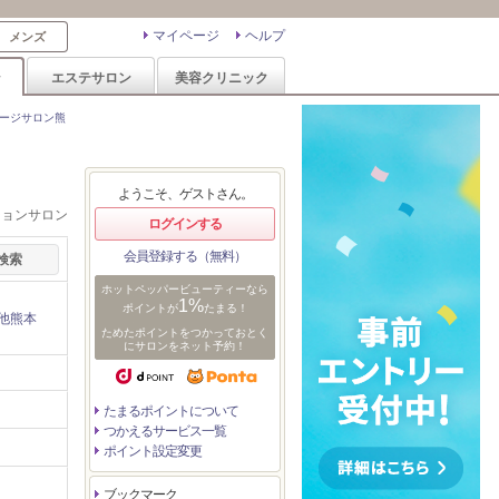
マイページ
ヘルプ
メンズ
ン
エステサロン
美容クリニック
ージサロン熊
ようこそ、ゲストさん。
ションサロン
ログインする
会員登録する（無料）
ホットペッパービューティーなら
1%
ポイントが
たまる！
他熊本
ためたポイントをつかっておとく
にサロンをネット予約！
たまるポイントについて
つかえるサービス一覧
ポイント設定変更
ブックマーク