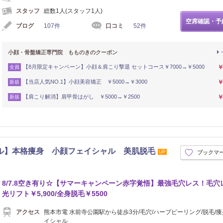
スタッフ
総数1人(スタッフ1人)
空席確認・予
ブログ
107件
口コミ
52件
小顔・骨盤矯正専門院 もものきのクーポン
【8月限定キャンペーン】小顔＆肩こり撃退 セットコース￥7000→￥5000
￥
全員
【当店人気NO.1】小顔美容矯正 ￥5000→￥3000
￥
新規
【肩こり解消】肩甲骨はがし ￥5000→￥2500
￥
新規
ンド・ベル】本格痩身 小顔フェイシャル 美肌脱毛
UP
ブックマ
シュ
8/7.8空き有り☆【サマーキャンペーン赤字覚悟】最強毛穴レス！毛穴
光リフト￥5,900/全身脱毛￥5500
アクセス
熊本市電 水前寺公園駅から徒歩3分/毛穴/ハーブピーリング/脱毛/痩
イシャル