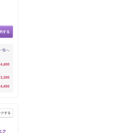
約する
一覧へ
4,400
3,300
4,400
ークする
エク