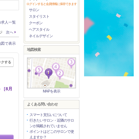
ログインすると会員情報に保存できます
サロン
スタイリスト
の求人一覧
クーポン
ヘアスタイル
ージ
次へ
ネイルデザイン
地図で表示
地図検索
ークする
ト［8月
MAPを表示
よくある問い合わせ
スマート支払いについて
行きたいサロン・近隣のサロ
ンが掲載されていません
ポイントはどこのサロンで使
えますか？