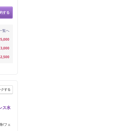
約する
一覧へ
5,000
3,000
2,500
ークする
レス水
身/フェ