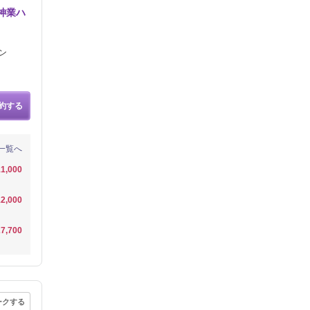
&神業ハ
ン
約する
一覧へ
1,000
2,000
7,700
ークする