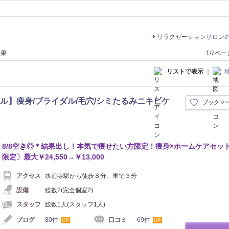
リラクゼーションサロン
結果
1/7ペ
リストで表示
｜
【ラヴニール】痩身/ブライダル/毛穴/シミたるみニキビケ
ブックマ
8/8空き◎＊結果出し！本気で痩せたい方限定！痩身×ホームケアセッ
限定〕最大￥24,550→￥13,000
アクセス
水前寺駅から徒歩８分、車で３分
設備
総数2(完全個室2)
スタッフ
総数1人(スタッフ1人)
ブログ
80件
口コミ
69件
UP
UP