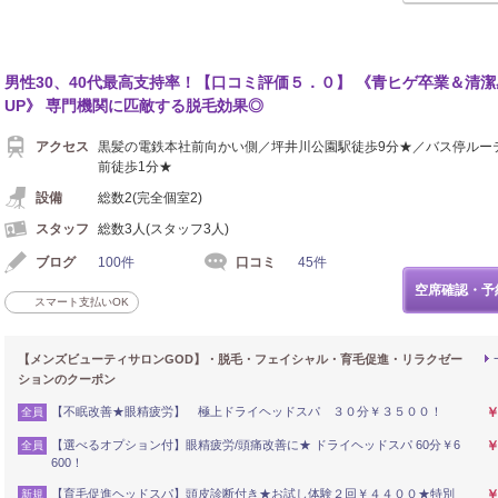
男性30、40代最高支持率！【口コミ評価５．０】 《青ヒゲ卒業＆清潔
UP》 専門機関に匹敵する脱毛効果◎
アクセス
黒髪の電鉄本社前向かい側／坪井川公園駅徒歩9分★／バス停ルー
前徒歩1分★
設備
総数2(完全個室2)
スタッフ
総数3人(スタッフ3人)
ブログ
100件
口コミ
45件
空席確認・予
スマート支払いOK
【メンズビューティサロンGOD】・脱毛・フェイシャル・育毛促進・リラクゼー
ションのクーポン
【不眠改善★眼精疲労】 極上ドライヘッドスパ ３０分￥３５００！
￥
全員
【選べるオプション付】眼精疲労/頭痛改善に★ ドライヘッドスパ 60分￥6
￥
全員
600！
【育毛促進ヘッドスパ】頭皮診断付き★お試し体験２回￥４４００★特別
￥
新規