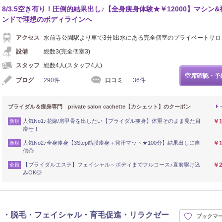
8/3.5空き有り！圧倒的結果出し♪【全身痩身体験★￥12000】マシン
ンドで理想のボディラインへ
アクセス
水前寺公園駅より車で3分!出水にある完全個室のプライベートサロ
設備
総数3(完全個室3)
スタッフ
総数4人(スタッフ4人)
空席確認・予
ブログ
290件
口コミ
36件
ブライダル＆痩身専門 private salon cachette【カシェット】のクーポン
人気No1♪花嫁/肩甲骨を出したい【ブライダル痩身】体重そのまま見た目
￥1
新規
痩せ！
人気No2♪全身痩身【3Step筋膜痩身＋発汗マット★100分】結果出しに自
￥1
新規
信◎
【ブライダルエステ】フェイシャル～ボディまでフルコース♪直前駆け込
￥2
全員
みOK◎
】・脱毛・フェイシャル・育毛促進・リラクゼー
ブックマ