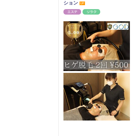
ション
UP
エステ
リラク