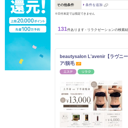
その他条件
条件を追加
※日付未定では指定できません
131
件あります - リラクゼーションの検索
beautysalon L'avenir
ア/脱毛
UP
エステ
リラク