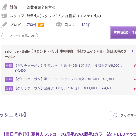
設備
総数4(完全個室4)
スタッフ
総数4人(スタッフ4人／施術者（エステ）4人)
ブログ
783件
口コミ
130件
UP
空席確認・予
スマート支払いOK
salon de・Belle【サロンド・ベル】本格痩身 小顔フェイシャル 美肌脱毛のク
ーポン
【ゲリラクーポン】毛穴スッキリ洗浄40分！黒ずみ・皮脂ケア￥9,900→
￥
全員
￥4,400
【ゲリラクーポン】極上ドライヘッドスパ30分♪ ￥6,600→￥3,300
￥
全員
【ゲリラクーポン】全身アロマリンパ40分♪ ￥11,000→ ￥4,400
￥
全員
イラッシュミル】
ブックマ
【当日予約◎】夏美人フルコース/眉毛WAX脱毛(カラー込)＋LEDマツ