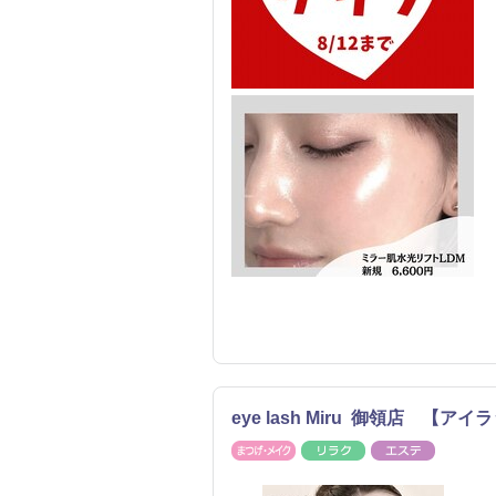
eye lash Miru 御領店 【ア
まつげ・メイク
リラク
エステ