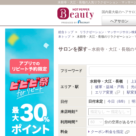
水前寺・大江・長嶺の人気リラクゼーション・マッサージサロ
国内最大級のヘアサロ
ヘアサロン
総合トップ
>
リラクゼーション・マッサージサロン検
本トップ
>
水前寺・大江・長嶺のリラクゼーション・
サロンを探す
～水前寺・大江・長嶺の
フリーワード
水前寺・大江・長嶺
｜
上
エリア・駅
｜
健軍・益城・戸島
｜
光
｜
エリア変更
｜
駅変
日付未定
｜
今日（8/8）
｜
明
日付
来店時刻
指定なし
〜
指定なし
利用時間
分の空席があるサ
料金
クーポン料金を指定