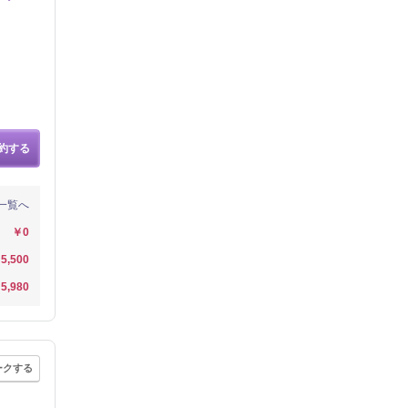
約する
一覧へ
￥0
5,500
5,980
ークする