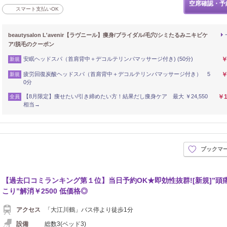
空席確認・予
スマート支払いOK
beautysalon L'avenir【ラヴニール】痩身/ブライダル/毛穴/シミたるみニキビケ
ア/脱毛のクーポン
安眠ヘッドスパ（首肩背中＋デコルテリンパマッサージ付き) (50分)
￥
新規
疲労回復炭酸ヘッドスパ（首肩背中＋デコルテリンパマッサージ付き） 5
￥
新規
0分
【8月限定】痩せたい/引き締めたい方！結果だし痩身ケア 最大 ￥24,550
￥1
全員
相当→
き
ブックマ
イロ
【過去口コミランキング第１位】当日予約OK★即効性抜群![新規]”頭痛
こり”解消￥2500 低価格◎
アクセス
「大江川鶴」バス停より徒歩1分
設備
総数3(ベッド3)