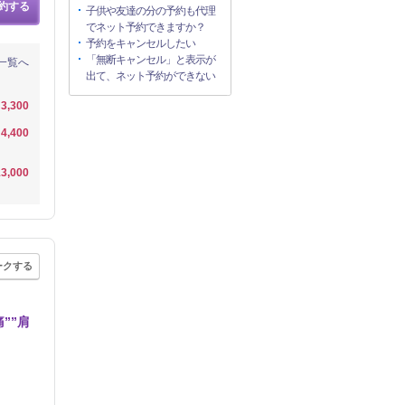
約する
子供や友達の分の予約も代理
でネット予約できますか？
予約をキャンセルしたい
「無断キャンセル」と表示が
一覧へ
出て、ネット予約ができない
3,300
4,400
3,000
ークする
””肩