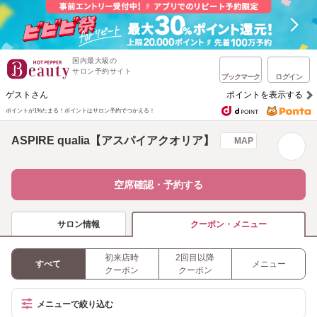
国内最大級の
サロン予約サイト
ブックマーク
ログイン
ゲストさん
ポイントを表示する
ポイントが1%たまる！
ポイントはサロン予約でつかえる！
ASPIRE qualia【アスパイアクオリア】
MAP
空席確認・予約する
サロン情報
クーポン・メニュー
初来店時
2回目以降
すべて
メニュー
クーポン
クーポン
メニューで絞り込む