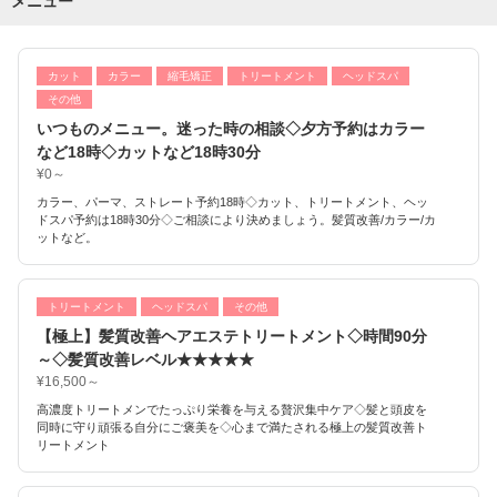
メニュー
カット
カラー
縮毛矯正
トリートメント
ヘッドスパ
その他
いつものメニュー。迷った時の相談◇夕方予約はカラー
など18時◇カットなど18時30分
¥0～
カラー、パーマ、ストレート予約18時◇カット、トリートメント、ヘッ
ドスパ予約は18時30分◇ご相談により決めましょう。髪質改善/カラー/カ
ットなど。
トリートメント
ヘッドスパ
その他
【極上】髪質改善ヘアエステトリートメント◇時間90分
～◇髪質改善レベル★★★★★
¥16,500～
高濃度トリートメンでたっぷり栄養を与える贅沢集中ケア◇髪と頭皮を
同時に守り頑張る自分にご褒美を◇心まで満たされる極上の髪質改善ト
リートメント