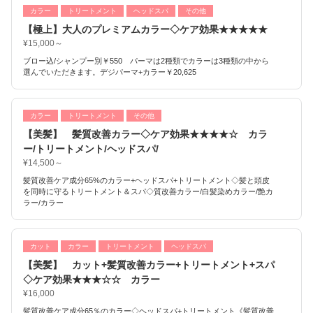
カラー
トリートメント
ヘッドスパ
その他
【極上】大人のプレミアムカラー◇ケア効果★★★★★
¥15,000～
ブロー込/シャンプー別￥550 パーマは2種類でカラーは3種類の中から
選んでいただきます。デジパーマ+カラー￥20,625
カラー
トリートメント
その他
【美髪】 髪質改善カラー◇ケア効果★★★★☆ カラ
ー/トリートメント/ヘッドスパ/
¥14,500～
髪質改善ケア成分65%のカラー+ヘッドスパ+トリートメント◇髪と頭皮
を同時に守るトリートメント＆スパ◇質改善カラー/白髪染めカラー/艶カ
ラー/カラー
カット
カラー
トリートメント
ヘッドスパ
【美髪】 カット+髪質改善カラー+トリートメント+スパ
◇ケア効果★★★☆☆ カラー
¥16,000
髪質改善ケア成分65％のカラー◇ヘッドスパ+トリートメント《髪質改善