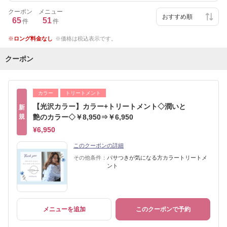
クーポン
メニュー
65
51
件
件
ロング料金なし
価格は税込表示です。
クーポン
カラー
トリートメント
【光沢カラー】カラー+トリートメント◇潤いと
新
規
艶のカラー◇￥8,950⇒￥6,950
¥6,950
このクーポンの詳細
その他条件：
パサつきが気になる方カラートリートメ
ント
メニューを追加
このクーポンで予約