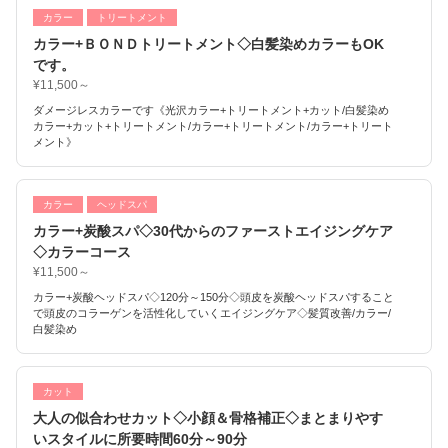
カラー
トリートメント
カラー+ＢＯＮＤトリートメント◇白髪染めカラーもOK
です。
¥11,500～
ダメージレスカラーです《光沢カラー+トリートメント+カット/白髪染め
カラー+カット+トリートメント/カラー+トリートメント/カラー+トリート
メント》
カラー
ヘッドスパ
カラー+炭酸スパ◇30代からのファーストエイジングケア
◇カラーコース
¥11,500～
カラー+炭酸ヘッドスパ◇120分～150分◇頭皮を炭酸ヘッドスパすること
で頭皮のコラーゲンを活性化していくエイジングケア◇髪質改善/カラー/
白髪染め
カット
大人の似合わせカット◇小顔＆骨格補正◇まとまりやす
いスタイルに所要時間60分～90分