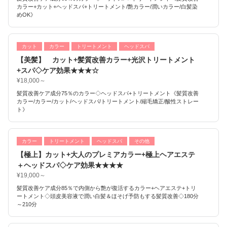
カラー+カット+ヘッドスパ+トリートメント/艶カラー/潤いカラー/白髪染
めOK》
カット
カラー
トリートメント
ヘッドスパ
【美髪】 カット+髪質改善カラー+光沢トリートメント
+スパ◇ケア効果★★★☆
¥18,000～
髪質改善ケア成分75％のカラー◇ヘッドスパ+トリートメント《髪質改善
カラー/カラー/カット/ヘッドスパ/トリートメント/縮毛矯正/酸性ストレー
ト》
カラー
トリートメント
ヘッドスパ
その他
【極上】カット+大人のプレミアカラー+極上ヘアエステ
＋ヘッドスパ◇ケア効果★★★★
¥19,000～
髪質改善ケア成分85％で内側から艶が復活するカラー+ヘアエステ+トリ
ートメント◇頭皮美容液で潤い白髪＆ほそげ予防もする髪質改善◇180分
～210分