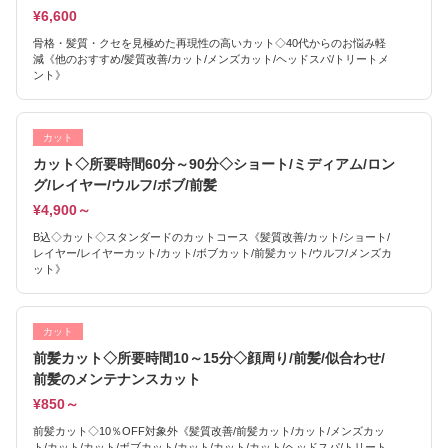
¥6,600
骨格・髪質・クセを見極めた再現性の高いカット◇40代からのお悩み軽
減《他のおすすめ/髪質改善/カット/メンズカット/ヘッドスパ/トリートメ
ント》
カット
カット◇所要時間60分～90分◇ショート/ミディアム/ロン
グ/レイヤー/ウルフ/ボブ/前髪
¥4,900～
B込◇カット◇スタンダードのカットコース《髪質改善/カット/ショート/
レイヤー/レイヤーカット/カット/ボブカット/前髪カット/ウルフ/メンズカ
ット》
カット
前髪カット◇所要時間10～15分◇顔周り/前髪/似合わせ/
前髪のメンテナンスカット
¥850～
前髪カット◇10％OFF対象外《髪質改善/前髪カット/カット/メンズカッ
ト/カット/カット/ボブカット/カット/カット/カット/ヘッドスパ/トリート