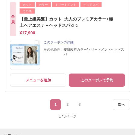
カット
カラー
トリートメント
ヘッドスパ
その他
全
【最上級美髪】カット+大人のプレミアカラー+極
員
上ヘアエステ＋ヘッドスパｄｃ
¥17,900
このクーポンの詳細
その他条件：
髪質改善カラー/トリートメントヘッドス
パ
メニューを追加
このクーポンで予約
1
2
3
次へ
1 / 3ページ