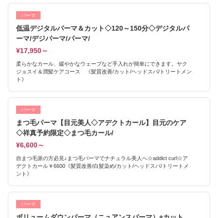
パーマ
低温デジタルパーマ＆カット◇120～150分◇デジタルパ
ーマ/デジパーマ/パーマ/
¥17,950～
柔らかなカール、緩やかなウェーブなど手入れが簡単にできます。ヤク
ジョスイ＆潤髪ケアコース 《髪質改善/カット/ヘッドスパ/トリートメン
ト》
パーマ
まつ毛パーマ【目元美人◇アデクトカール】目元のケア
◇祥真予約限定◇まつ毛カール/
¥6,600～
自まつ毛派の方必見♪まつ毛パーマでナチュラル美人へ☆addict curl☆ア
デクトカール￥6600《髪質改善/白髪染め/カット/ヘッドスパ/トリートメ
ント》
パーマ
ボリュームダウンパーマ（ニュアンスパーマ）+カット