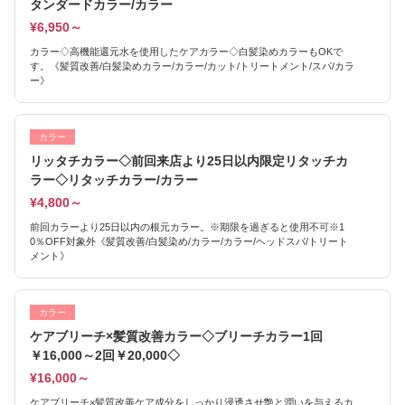
タンダードカラー/カラー
¥6,950～
カラー◇高機能還元水を使用したケアカラー◇白髪染めカラーもOKで
す。《髪質改善/白髪染めカラー/カラー/カット/トリートメント/スパ/カラ
ー》
カラー
リッタチカラー◇前回来店より25日以内限定リタッチカ
ラー◇リタッチカラー/カラー
¥4,800～
前回カラーより25日以内の根元カラー。※期限を過ぎると使用不可※1
0％OFF対象外《髪質改善/白髪染め/カラー/カラー/ヘッドスパ/トリート
メント》
カラー
ケアブリーチ×髪質改善カラー◇ブリーチカラー1回
￥16,000～2回￥20,000◇
¥16,000～
ケアブリーチ×髪質改善ケア成分をしっかり浸透させ艶と潤いを与えるカ