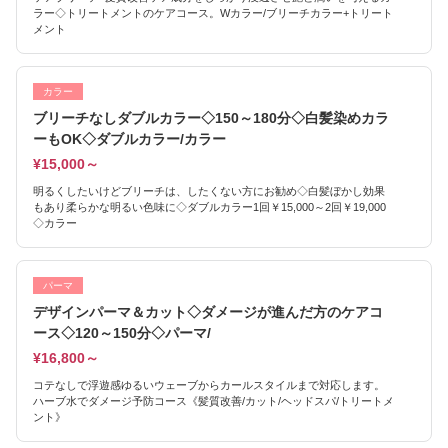
ラー◇トリートメントのケアコース。Wカラー/ブリーチカラー+トリート
メント
カラー
ブリーチなしダブルカラー◇150～180分◇白髪染めカラ
ーもOK◇ダブルカラー/カラー
¥15,000～
明るくしたいけどブリーチは、したくない方にお勧め◇白髪ぼかし効果
もあり柔らかな明るい色味に◇ダブルカラー1回￥15,000～2回￥19,000
◇カラー
パーマ
デザインパーマ＆カット◇ダメージが進んだ方のケアコ
ース◇120～150分◇パーマ/
¥16,800～
コテなしで浮遊感ゆるいウェーブからカールスタイルまで対応します。
ハーブ水でダメージ予防コース《髪質改善/カット/ヘッドスパ/トリートメ
ント》