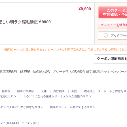
¥9,900
このクーポ
空席確認・予
しい朝ラク縮毛矯正￥9900
メニューを追加
ブックマー
※随時クーポンが切り替わります。クーポンをご利用予定の方は、印刷してお手元に保管してお
クーポン印刷画面
泉店(BEER) 【BEER 山崎雄太朗】ブリーチ毛もOK!!酸性縮毛矯正/ホットペッパ
福岡市
福岡市中央区
天神
西鉄福岡
薬院
縮毛矯正・ストレートが得意なサ
得意なサロン
うるツヤになれる厳選トリートメントが自慢のサロン
縄のデジタルパーマが得意なサロン
福岡のポイントが利用できるサロン
ンチ(TRENCH)
|
ティティ(TiTi)