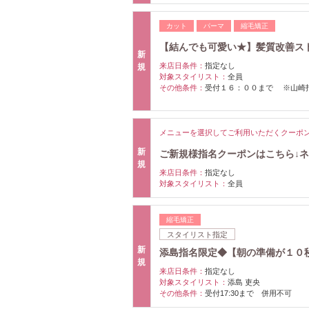
カット
パーマ
縮毛矯正
【結んでも可愛い★】髪質改善ス
新
来店日条件：
指定なし
規
対象スタイリスト：
全員
その他条件：
受付１６：００まで ※山崎
メニューを選択してご利用いただくクーポ
新
ご新規様指名クーポンはこちら↓
規
来店日条件：
指定なし
対象スタイリスト：
全員
縮毛矯正
スタイリスト指定
新
添島指名限定◆【朝の準備が１０秒で
規
来店日条件：
指定なし
対象スタイリスト：
添島 吏央
その他条件：
受付17:30まで 併用不可