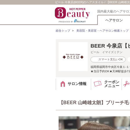
ビール 今泉店(BEER)のヘアスタイル / 【BEER 山崎
国内最大級のヘアサロ
ヘアサロン
総合トップ
>
美容院・美容室・ヘアサロン検索トップ
BEER 今泉店
ビール イマイズミテン
スマート支払いOK
福岡県福岡市中央区今泉１-１９
★当日予約OK★天神駅徒歩7
クーポン
サロン情報
メニュー
【BEER 山崎雄太朗】ブリーチ毛