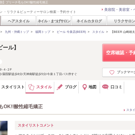
雄太朗】ブリーチ毛もOK!!酸性縮毛矯正
美容院・美容室・
ン ・リラク＆ビューティーサロン検索・予約サイト
ヘアスタイル
ネイル・まつげサロン
ネイルカタログ
リラクサロ
>
九州・沖縄トップ
>
福岡トップ
>
ビール 今泉店(BEER)
>
スタイル
>
【BEER 山崎雄
【ビール】
空席確認・予
-４-２F
ブックマー
分/薬院駅徒歩8分/天神南駅徒歩5分/今泉１丁目バス停すぐ
スタイリスト
スタイル
ブログ
地図
口コミ
もOK!!酸性縮毛矯正
スタ
スタイリストコメント