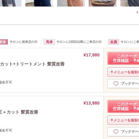
新規
サロンに初来店の方
再来
サロンに2回目以降にご来店の方
全員
サロンにご
¥17,980
このクーポ
空席確認・予
＋カット+トリートメント 髪質改善
メニューを追加
指名不可
ブックマー
¥13,980
このクーポ
空席確認・予
正＋カット 髪質改善
メニューを追加
指名不可
ブックマー