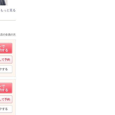
もっと見る
来店の全員の方
ンで
約する
して予約
クする
ンで
約する
して予約
クする