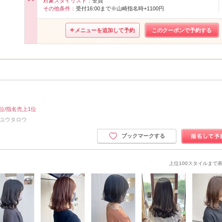
対象スタイリスト：
全員
その他条件：
受付16:00まで※山崎指名時+1100円
メニューを追加して予約
このクーポンで予約する
1位/指名売上1位
 ユウタロウ
ブックマークする
上位100スタイルまで