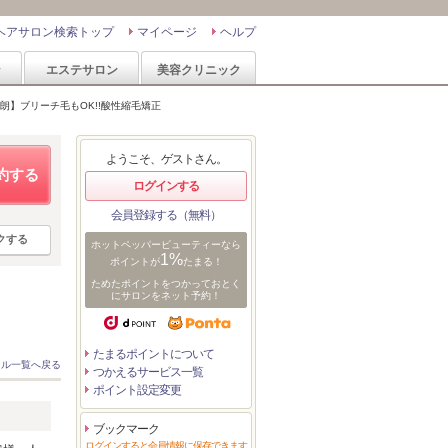
ヘアサロン検索トップ
マイページ
ヘルプ
ン
エステサロン
美容クリニック
太朗】ブリーチ毛もOK!!酸性縮毛矯正
ようこそ、ゲストさん。
約する
ログインする
会員登録する（無料）
クする
ホットペッパービューティーなら
1%
ポイントが
たまる！
ためたポイントをつかっておとく
にサロンをネット予約！
たまるポイントについて
イル一覧へ戻る
つかえるサービス一覧
ポイント設定変更
ブックマーク
ログインすると会員情報に保存できます