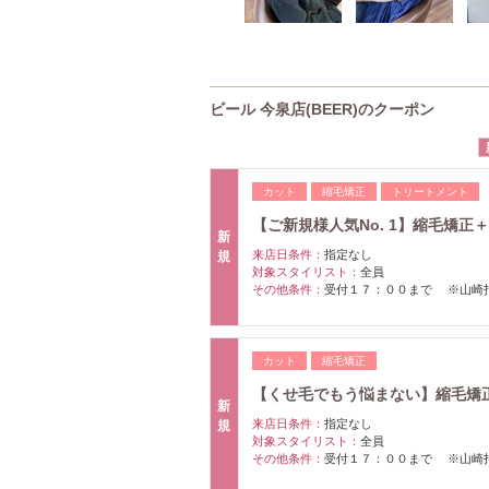
ビール 今泉店(BEER)のクーポン
カット
縮毛矯正
トリートメント
【ご新規様人気No. 1】縮毛矯正
新
来店日条件：
指定なし
規
対象スタイリスト：
全員
その他条件：
受付１７：００まで ※山崎
カット
縮毛矯正
【くせ毛でもう悩まない】縮毛矯
新
来店日条件：
指定なし
規
対象スタイリスト：
全員
その他条件：
受付１７：００まで ※山崎