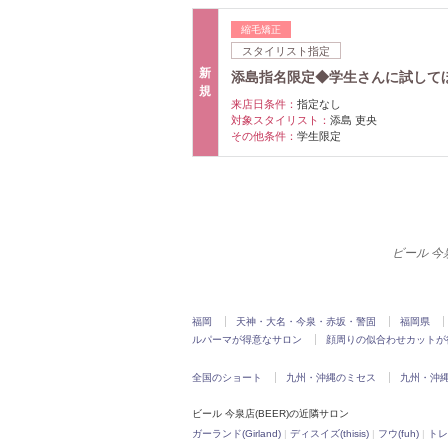
縮毛矯正
スタイリスト指定
新
添島指名限定◆学生さんに試してほ
規
来店日条件：
指定なし
対象スタイリスト：
添島 吏央
その他条件：
学生限定
ビール 今
福岡
天神・大名・今泉・赤坂・警固
福岡県
ルパーマが得意なサロン
顔周りの似合わせカットが
全国のショート
九州・沖縄のミセス
九州・沖
ビール 今泉店(BEER)の近隣サロン
ガーランド(Girland)
|
ディスイズ(thisis)
|
フウ(fuh)
|
トレ