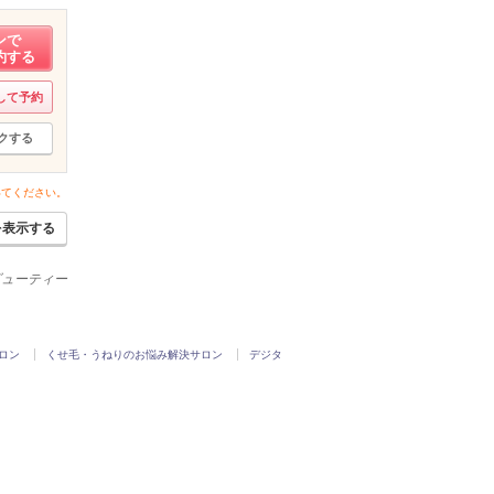
ンで
約する
して予約
クする
いてください。
を表示する
ービューティー
ロン
くせ毛・うねりのお悩み解決サロン
デジタ