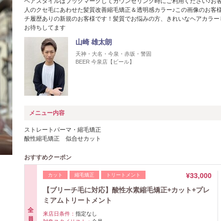
ヘアスタイルはブックマークしてカウンセリング時にご利用ください♪お
人のクセ毛にあわせた髪質改善縮毛矯正＆透明感カラー♪この画像のお客
チ履歴ありの新規のお客様です！髪質でお悩みの方、きれいなヘアカラー
お待ちしてます
山崎 雄太朗
天神・大名・今泉・赤坂・警固
BEER 今泉店【ビール】
メニュー内容
ストレートパーマ・縮毛矯正
酸性縮毛矯正 似合せカット
おすすめクーポン
¥33,000
カット
縮毛矯正
トリートメント
【ブリーチ毛に対応】酸性水素縮毛矯正+カット+プレ
ミアムトリートメント
全
来店日条件：
指定なし
員