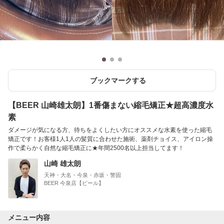
ブックマークする
【BEER 山崎雄太朗】1番傷まない縮毛矯正★超高濃度水
素
ダメージが気になる方、待ちをよくしたい方にオススメな水素を使った縮毛
矯正です！お客様1人1人の髪質に合わせた施術、薬剤チョイス、アイロン操
作で柔らかく自然な縮毛矯正に★年間2500名以上担当してます！
山崎 雄太朗
天神・大名・今泉・赤坂・警固
BEER 今泉店【ビール】
メニュー内容