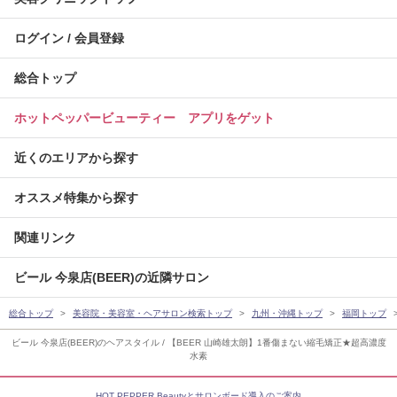
ログイン / 会員登録
総合トップ
ホットペッパービューティー アプリをゲット
近くのエリアから探す
オススメ特集から探す
関連リンク
ビール 今泉店(BEER)の近隣サロン
総合トップ
美容院・美容室・ヘアサロン検索トップ
九州・沖縄トップ
福岡トップ
ビール 今泉店(BEER)のヘアスタイル / 【BEER 山崎雄太朗】1番傷まない縮毛矯正★超高濃度
水素
HOT PEPPER Beautyとサロンボード導入のご案内