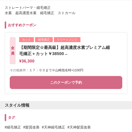
ストレートパーマ・縮毛矯正
水素 超高濃度水素 縮毛矯正 ストカール
おすすめクーポン
カット
縮毛矯正
トリートメント
【期間限定☆最高級】超高濃度水素プレミアム縮
全
員
毛矯正＋カット￥38500→
¥36,300
その他条件：
１７：００まで※山崎指名時+1100円
このクーポンで予約
スタイル情報
タグ
縮毛矯正
髪質改善
天神縮毛矯正
天神髪質改善