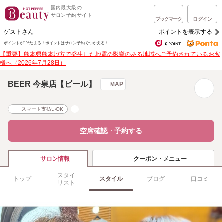
国内最大級の
サロン予約サイト
ブックマーク
ログイン
ゲストさん
ポイントを表示する
ポイントが1%たまる！
ポイントはサロン予約でつかえる！
【重要】熊本県熊本地方で発生した地震の影響のある地域へご予約されているお客
様へ（2026年7月28日）
BEER 今泉店【ビール】
MAP
スマート支払いOK
空席確認・予約する
クーポン・メニュー
サロン情報
スタイ
トップ
スタイル
ブログ
口コミ
リスト