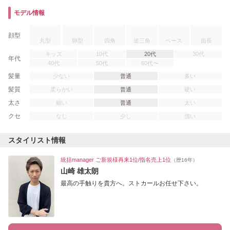
モデル情報
顔型
丸型
卵型
四角
逆三角
ベース
面長
キッズ
10代
20代
30代
年代
40代
50代
60代〜
髪量
少ない
普通
多い
髪質
柔らかい
普通
硬い
太さ
細い
普通
太い
クセ
なし
少し
強い
スタイリスト情報
統括manager ご新規様再来1位/指名売上1位
（歴16年）
山崎 雄太朗
最高の手触りを貴方へ。ストカールお任せ下さい。