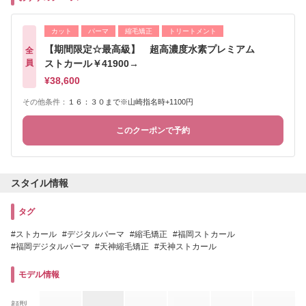
カット
パーマ
縮毛矯正
トリートメント
【期間限定☆最高級】 超高濃度水素プレミアム
全
員
ストカール￥41900→
¥38,600
その他条件：
１６：３０まで※山崎指名時+1100円
このクーポンで予約
スタイル情報
タグ
ストカール
デジタルパーマ
縮毛矯正
福岡ストカール
福岡デジタルパーマ
天神縮毛矯正
天神ストカール
モデル情報
顔型