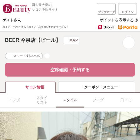
国内最大級の
サロン予約サイト
ブックマーク
ログイン
ゲストさん
ポイントを表示する
ポイントが1%たまる！
ポイントはサロン予約でつかえる！
BEER 今泉店【ビール】
MAP
スマート支払いOK
空席確認・予約する
クーポン・メニュー
サロン情報
スタイ
トップ
スタイル
ブログ
口コミ
リスト