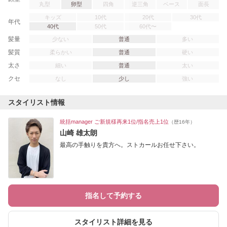
丸型
卵型
四角
逆三角
ベース
面長
キッズ
10代
20代
30代
年代
40代
50代
60代〜
髪量
少ない
普通
多い
髪質
柔らかい
普通
硬い
太さ
細い
普通
太い
クセ
なし
少し
強い
スタイリスト情報
統括manager ご新規様再来1位/指名売上1位
（歴16年）
山崎 雄太朗
最高の手触りを貴方へ。ストカールお任せ下さい。
指名して予約する
スタイリスト詳細を見る