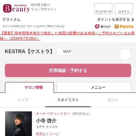
国内最大級の
サロン予約サイト
ブックマーク
ログイン
ゲストさん
ポイントを表示する
ポイントが1%たまる！
ポイントはサロン予約でつかえる！
【重要】熊本県熊本地方で発生した地震の影響のある地域へご予約されているお客
様へ（2026年7月28日）
KESTRA【ケストラ】
MAP
空席確認・予約する
メニュー
サロン情報
トップ
スタイリスト
口コミ
オーナー/ディレクター
（歴20年以上）
小寺 啓介
コデラ ケイスケ
得意なイメージ