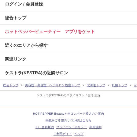
ログイン / 会員登録
総合トップ
ホットペッパービューティー アプリをゲット
近くのエリアから探す
関連リンク
ケストラ(KESTRA)の近隣サロン
総合トップ
美容院・美容室・ヘアサロン検索トップ
北海道トップ
札幌トップ
ケ
ケストラ(KESTRA)のスタイリスト / 長澤 志保
HOT PEPPER Beautyとサロンボード導入のご案内
掲載をご希望のサロン様はこちら
ID・会員規約
プライバシーポリシー
利用規約
ご利用ガイド
ヘルプ