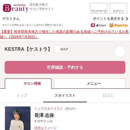
国内最大級の
サロン予約サイト
ブックマーク
ログイン
ゲストさん
ポイントを表示する
ポイントが1%たまる！
ポイントはサロン予約でつかえる！
【重要】熊本県熊本地方で発生した地震の影響のある地域へご予約されているお客
様へ（2026年7月28日）
KESTRA【ケストラ】
MAP
空席確認・予約する
メニュー
サロン情報
トップ
スタイリスト
口コミ
トップスタイリスト
（歴13年）
長澤 志保
ナガサワ シホ
得意なイメージ