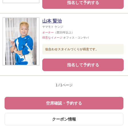
指名して予約する
山本 賢治
ヤマモト ケンジ
オーナー
（歴20年以上）
得意なイメージ
オフィス・コンサバ
似合わせスタイルづくりが得意です。
指名して予約する
1 / 1ページ
空席確認・予約する
クーポン情報