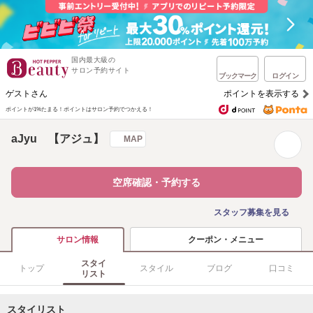
国内最大級の
サロン予約サイト
ブックマーク
ログイン
ゲストさん
ポイントを表示する
ポイントが1%たまる！
ポイントはサロン予約でつかえる！
aJyu 【アジュ】
MAP
空席確認・予約する
スタッフ募集を見る
クーポン・メニュー
サロン情報
スタイ
トップ
スタイル
ブログ
口コミ
リスト
スタイリスト