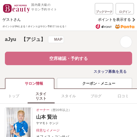
国内最大級の
サロン予約サイト
ブックマーク
ログイン
ゲストさん
ポイントを表示する
ポイントが1%たまる！
ポイントはサロン予約でつかえる！
aJyu 【アジュ】
MAP
空席確認・予約する
スタッフ募集を見る
クーポン・メニュー
サロン情報
スタイ
トップ
スタイル
ブログ
口コミ
リスト
オーナー
（歴20年以上）
山本 賢治
ヤマモト ケンジ
得意なイメージ
オフィス・コンサバ