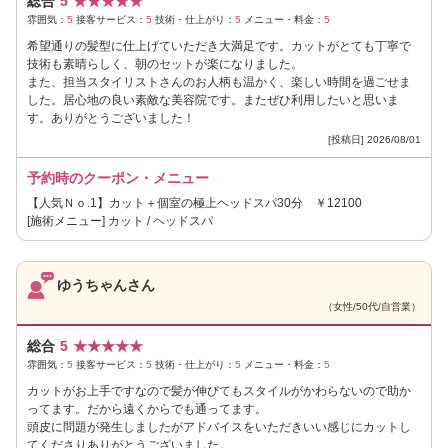
総合
5
★
★
★
★
★
雰囲気：
5
接客サービス：
5
技術・仕上がり：
5
メニュー・料金：
5
希望通りの髪型に仕上げていただき大満足です。カットがとても丁寧で
技術も素晴らしく、朝のセットが楽になりました。
また、担当スタイリストさんのお人柄も温かく、楽しい時間を過ごせま
した。居心地の良い素敵な美容院です。またぜひ利用したいと思いま
す。ありがとうございました！
[投稿日] 2026/08/01
予約時のクーポン・メニュー
【人気Ｎｏ.1】カット＋個室の極上ヘッドスパ30分 ￥12100
[施術メニュー] カット / ヘッドスパ
ゆうちゃんさん
（女性/50代/自営業）
総合
5
★
★
★
★
★
雰囲気：
5
接客サービス：
5
技術・仕上がり：
5
メニュー・料金：
5
カットがお上手ですなので髪が伸びてもスタイルがかわらないので助か
ってます。だから遠くからでも通ってます。
頭皮に問題が発生しましたがアドバイスをいただきいい感じにカットし
てくださりありがとうございました。