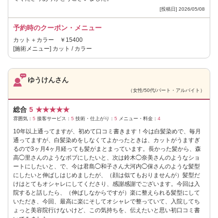
[投稿日] 2026/05/08
予約時のクーポン・メニュー
カット＋カラー ￥15400
[施術メニュー] カット / カラー
ゆうけんさん
（女性/50代/パート・アルバイト）
総合
5
★
★
★
★
★
雰囲気：
5
接客サービス：
5
技術・仕上がり：
5
メニュー・料金：
4
10年以上通ってますが、初めて口コミ書きます！今は白髪染めで、毎月
通ってますが、白髪染めをしなくてよかったときは、カットがうますぎ
るので3ヶ月4ヶ月経っても髪がまとまっています。長かった髪から、森
高◯里さんのようなボブにしたいと、次は鈴木◯奈美さんのようなショ
ートにしたいと、で、今は君島◯和子さん大河内◯保さんのような髪型
にしたいと伸ばしはじめましたが、（顔は似てもおりませんが）髪型だ
けはとてもオシャレにしてくださり、感謝感謝でございます。今回は入
院すると話したら、（伸ばしなからですが）楽に整えられる髪型にして
いただき、今回、最高に楽にそしてオシャレで整っていて、入院してち
ょっと美容院行けないけど、この気持ちを、伝えたいと思い初口コミ書