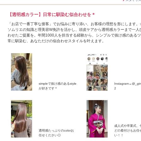
【透明感カラー】日常に馴染む似合わせを＊
「お店で一番丁寧な接客」でお悩みに寄り添い、お客様の理想を形にします。
ソムリエの知識と理美容W免許を活かし、頭皮ケアから透明感カラーまで一人
わせたご提案を。年間1000人を担当する経験から、シンプルで抜け感のある
常に馴染む、あなただけの似合わせスタイルを叶えます。
simpleで抜け感のあるstyle
Instagram→@_gt
が好きです＊
2
成人式や卒業式、
2026年9月
透明感たっぷりのcolorお
どの着付けもお任
任せください◎
い！！
日
月
火
水
木
金
土