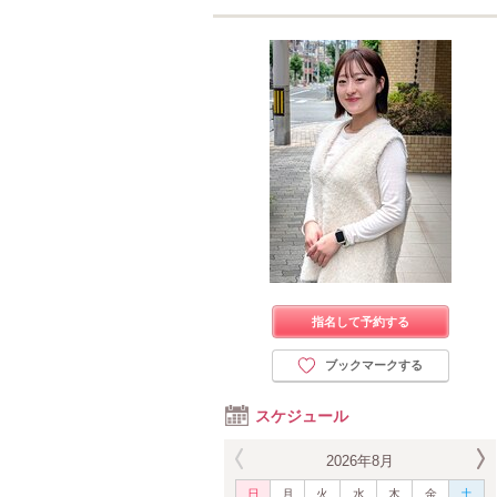
指名して予約する
ブックマークする
スケジュール
2026年8月
日
月
火
水
木
金
土