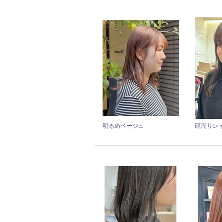
明るめベージュ
顔周りレ