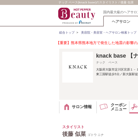
ナック ベース(knack base)のスタイリスト / 後藤 似菜
国内最大級のヘアサロ
ヘアサロン
総合トップ
>
美容院・美容室・ヘアサロン検索トップ
【重要】熊本県熊本地方で発生した地震の影響のあ
knack base
ナック ベース
大阪府大阪市淀川区宮原１－
東三国駅徒歩5分／新大阪駅
クーポン
サロン情報
メニュー
スタイリスト
後藤 似菜
ゴトウ ニナ