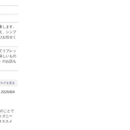
案します。
え、シンプ
ひお任せく
てリフレッ
味しいもの
」のお話も
ブログを見る
026/8/4
末のことで
ィズニー
オススメ