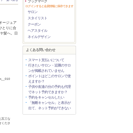
ブックマーク
ログインすると会員情報に保存できます
サロン
スタイリスト
オージュア
クーポン
ひとりに合
ヘアスタイル
ツヤ髪へ。日
ネイルデザイン
よくある問い合わせ
スマート支払いについて
行きたいサロン・近隣のサロ
ンが掲載されていません
ポイントはどこのサロンで使
m__010
えますか？
子供や友達の分の予約も代理
でネット予約できますか？
予約をキャンセルしたい
「無断キャンセル」と表示が
出て、ネット予約ができない
七五三な
せくださ