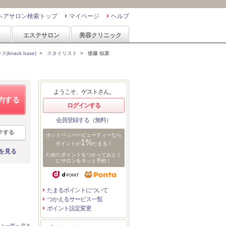
ヘアサロン検索トップ
マイページ
ヘルプ
ン
エステサロン
美容クリニック
(knack base)
>
スタイリスト
>
後藤 似菜
ようこそ、ゲストさん。
約する
ログインする
会員登録する（無料）
クする
ホットペッパービューティーなら
1%
ポイントが
たまる！
を見る
ためたポイントをつかっておとく
にサロンをネット予約！
たまるポイントについて
つかえるサービス一覧
ポイント設定変更
スト一覧へ戻る