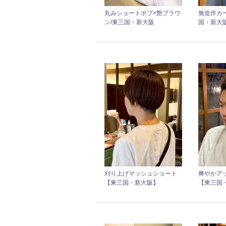
丸みショートボブ×艶ブラウ
無造作カ
ン/東三国・新大阪
国・新大
刈り上げマッシュショート
爽やかア
【東三国・新大阪】
【東三国