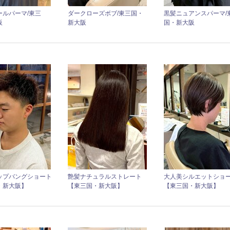
ールパーマ/東三
ダークローズボブ/東三国・
黒髪ニュアンスパーマ/
阪
新大阪
国・新大阪
ップバングショート
艶髪ナチュラルストレート
大人美シルエットショ
・新大阪】
【東三国・新大阪】
【東三国・新大阪】