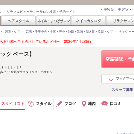
美容院・美容室・
ン ・リラク＆ビューティーサロン検索・予約サイト
ヘアスタイル
ネイル・まつげサロン
ネイルカタログ
リラクサロ
>
関西トップ
>
江坂・千里中央・十三・豊中・池田・箕面・新大阪・吹田トップ
>
ナック ベース
る地域へご予約されているお客様へ（2026年7月28日）
 【ナック ベース】
空席確認・予
１８－１１－１Ｆ
徒歩7分／全員女性スタイリストのサロン
ブックマー
スタッフ募集
スタイリスト
スタイル
ブログ
地図
口コミ
スタイリ