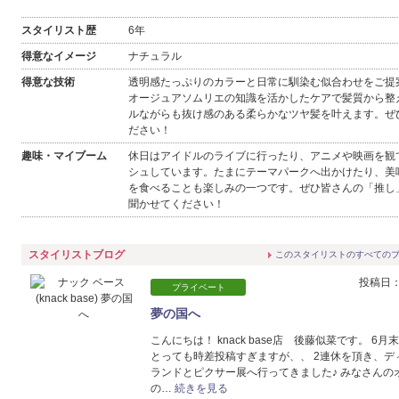
1
2
3
4
5
スタイリスト歴
6年
得意なイメージ
ナチュラル
6
7
8
9
10
11
12
休
得意な技術
透明感たっぷりのカラーと日常に馴染む似合わせをご提
13
14
15
16
17
18
19
オージュアソムリエの知識を活かしたケアで髪質から整
休
ルながらも抜け感のある柔らかなツヤ髪を叶えます。ぜ
ださい！
20
21
22
23
24
25
26
趣味・マイブーム
休日はアイドルのライブに行ったり、アニメや映画を観
27
28
29
30
シュしています。たまにテーマパークへ出かけたり、美
休
を食べることも楽しみの一つです。ぜひ皆さんの「推し
聞かせてください！
スタイリストブログ
このスタイリストのすべての
投稿日：2
プライベート
夢の国へ
こんにちは！ knack base店 後藤似菜です。 6月
とっても時差投稿すぎますが、、 2連休を頂き、デ
ランドとピクサー展へ行ってきました♪ みなさんの
の…
続きを見る