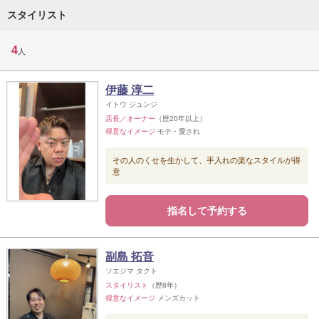
スタイリスト
4
人
伊藤 淳二
イトウ ジュンジ
店長／オーナー
（歴20年以上）
得意なイメージ
モテ・愛され
その人のくせを生かして、手入れの楽なスタイルが得
意
指名して予約する
副島 拓音
ソエジマ タクト
スタイリスト
（歴8年）
得意なイメージ
メンズカット