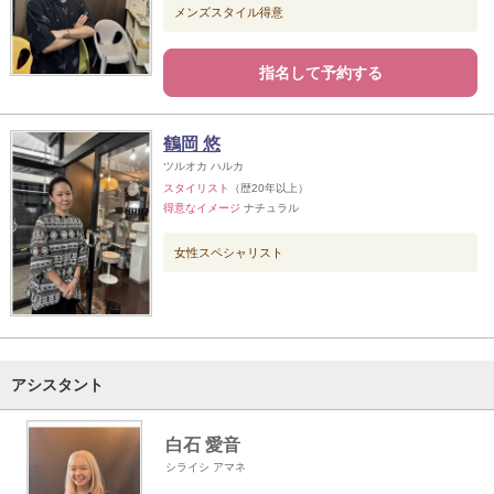
メンズスタイル得意
指名して予約する
鶴岡 悠
ツルオカ ハルカ
スタイリスト
（歴20年以上）
得意なイメージ
ナチュラル
女性スペシャリスト
アシスタント
白石 愛音
シライシ アマネ