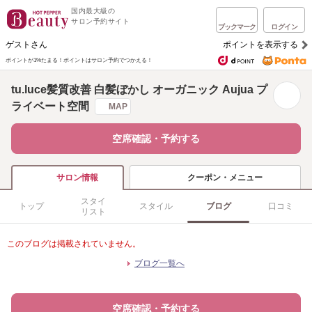
国内最大級の
サロン予約サイト
ブックマーク
ログイン
ゲストさん
ポイントを表示する
ポイントが1%たまる！
ポイントはサロン予約でつかえる！
tu.luce髪質改善 白髪ぼかし オーガニック Aujua プ
ライベート空間
MAP
空席確認・予約する
クーポン・メニュー
サロン情報
スタイ
トップ
スタイル
ブログ
口コミ
リスト
このブログは掲載されていません。
ブログ一覧へ
空席確認・予約する