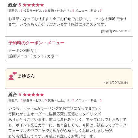
総合
5
★
★
★
★
★
雰囲気：
5
接客サービス：
5
技術・仕上がり：
5
メニュー・料金：
5
お世話になっております！全てお任せでお願いし、いつも大満足で帰り
ます。いつもありがとうございます！絶対にオススメです。
[投稿日] 2026/01/13
予約時のクーポン・メニュー
クーポン利用なし
[施術メニュー] カット / カラー
まゆさん
（女性/60代/主婦）
総合
5
★
★
★
★
★
雰囲気：
5
接客サービス：
5
技術・仕上がり：
5
メニュー・料金：
5
いつも、カット&カラーリングでお世話になってますが、
毎回わがままオーダーに臨機応変に完璧なスタイリング
ありがとうございます。前回は夏休みらしく、アップにしでもおろして
も、ポイント光るカラーに、色々楽しくて、今回は、訳あってブラック
フォーマルの中でこそ控えめながら秋らしくお願いしましたが、
とても満足してます。今後とも宜しくお願いでーす。