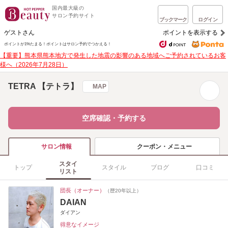
国内最大級の
サロン予約サイト
ブックマーク
ログイン
ゲストさん
ポイントを表示する
ポイントが1%たまる！
ポイントはサロン予約でつかえる！
【重要】熊本県熊本地方で発生した地震の影響のある地域へご予約されているお客
様へ（2026年7月28日）
TETRA 【テトラ】
MAP
空席確認・予約する
クーポン・メニュー
サロン情報
スタイ
トップ
スタイル
ブログ
口コミ
リスト
団長（オーナー）
（歴20年以上）
DAIAN
ダイアン
得意なイメージ