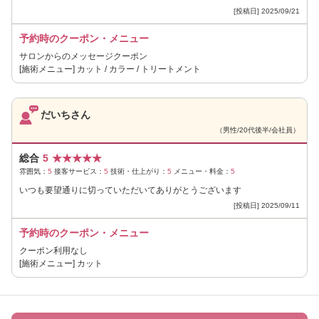
[投稿日] 2025/09/21
予約時のクーポン・メニュー
サロンからのメッセージクーポン
[施術メニュー] カット / カラー / トリートメント
だいちさん
（男性/20代後半/会社員）
総合
5
★
★
★
★
★
雰囲気：
5
接客サービス：
5
技術・仕上がり：
5
メニュー・料金：
5
いつも要望通りに切っていただいてありがとうございます
[投稿日] 2025/09/11
予約時のクーポン・メニュー
クーポン利用なし
[施術メニュー] カット