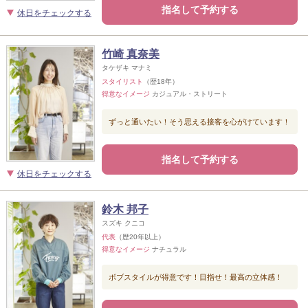
指名して予約する
休日をチェックする
竹崎 真奈美
タケザキ マナミ
スタイリスト
（歴18年）
得意なイメージ
カジュアル・ストリート
ずっと通いたい！そう思える接客を心がけています！
指名して予約する
休日をチェックする
鈴木 邦子
スズキ クニコ
代表
（歴20年以上）
得意なイメージ
ナチュラル
ボブスタイルが得意です！目指せ！最高の立体感！