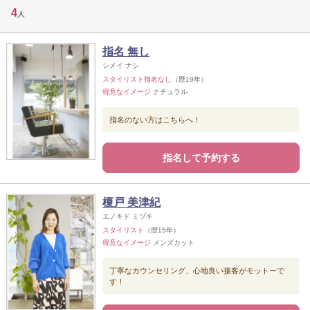
4
人
指名 無し
シメイ ナシ
スタイリスト指名なし
（歴19年）
得意なイメージ
ナチュラル
指名のない方はこちらへ！
指名して予約する
榎戸 美津紀
エノキド ミヅキ
スタイリスト
（歴15年）
得意なイメージ
メンズカット
丁寧なカウンセリング、心地良い接客がモットーで
す！