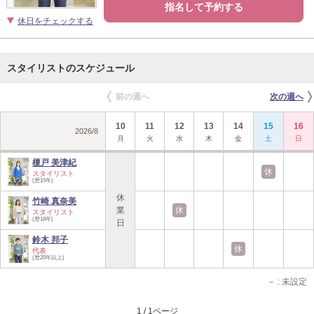
指名して予約する
休日をチェックする
スタイリストのスケジュール
前の週へ
次の週へ
10
11
12
13
14
15
16
2026
/
8
月
火
水
木
金
土
日
榎戸 美津紀
休
スタイリスト
(歴15年)
休
竹崎 真奈美
業
休
スタイリスト
(歴18年)
日
鈴木 邦子
休
代表
(歴20年以上)
－
: 未設定
1 / 1ページ