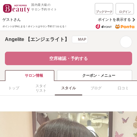
国内最大級の
サロン予約サイト
ブックマーク
ログイン
ゲストさん
ポイントを表示する
ポイントが1%たまる！
ポイントはサロン予約でつかえる！
Angelite 【エンジェライト】
MAP
空席確認・予約する
クーポン・メニュー
サロン情報
スタイ
トップ
スタイル
ブログ
口コミ
リスト