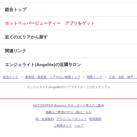
総合トップ
ホットペッパービューティー アプリをゲット
近くのエリアから探す
関連リンク
エンジェライト(Angelite)の近隣サロン
総合トップ
美容院・美容室・ヘアサロン検索トップ
関西トップ
三宮・元町・神戸・
エンジェライト(Angelite)のヘアスタイル / くびれミディアム
HOT PEPPER Beautyとサロンボード導入のご案内
掲載をご希望のサロン様はこちら
ID・会員規約
プライバシーポリシー
利用規約
ご利用ガイド
ヘルプ