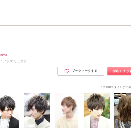
hima
ミノシマ リュウジ
ブックマークする
上位100スタイルまで