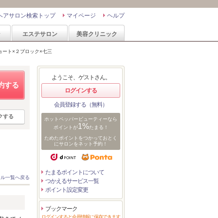
ヘアサロン検索トップ
マイページ
ヘルプ
ン
エステサロン
美容クリニック
ョート×２ブロック×七三
ようこそ、ゲストさん。
約する
ログインする
会員登録する（無料）
クする
ホットペッパービューティーなら
1%
ポイントが
たまる！
ためたポイントをつかっておとく
にサロンをネット予約！
たまるポイントについて
イル一覧へ戻る
つかえるサービス一覧
ポイント設定変更
ブックマーク
ログインすると会員情報に保存できます