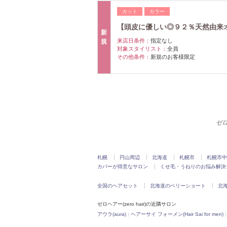
カット
カラー
【頭皮に優しい◎９２％天然由来
新
来店日条件：
指定なし
規
対象スタイリスト：
全員
その他条件：
新規のお客様限定
ゼロ
札幌
円山周辺
北海道
札幌市
札幌市中
カバーが得意なサロン
くせ毛・うねりのお悩み解決
全国のヘアセット
北海道のベリーショート
北
ゼロヘアー(zero hair)の近隣サロン
アウラ(aura)
|
ヘアーサイ フォーメン(Hair Sai for men)
|