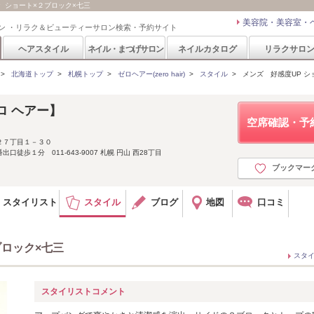
度UP ショート×２ブロック×七三
美容院・美容室・
ン ・リラク＆ビューティーサロン検索・予約サイト
ヘアスタイル
ネイル・まつげサロン
ネイルカタログ
リラクサロ
>
北海道トップ
>
札幌トップ
>
ゼロヘアー(zero hair)
>
スタイル
>
メンズ 好感度UP シ
【ゼロ ヘアー】
空席確認・予
２７丁目１－３０
徒歩１分 011-643-9007 札幌 円山 西28丁目
ブックマー
スタイリスト
スタイル
ブログ
地図
口コミ
ブロック×七三
スタ
スタイリストコメント