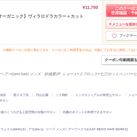
¥11,700
このクーポ
空席確認・予
オーガニック】ヴィラロドラカラー＋カット
メニューを追加
ブックマー
※随時クーポンが切り替わります。クーポンをご利用予定の方は、印刷してお手元に保管してお
クーポン印刷画面
ヘアー(zero hair) メンズ 好感度UP ショート×２ブロック×七三/ホットペッパ
央区
西２８丁目
円山公園
二十四軒
メンズカジュアルが得意なサロン
ショ
サロン
海道のくつろげる上質空間が自慢のサロン
札幌のポイントが利用できるサロン
ウェイル(WHALE)
|
アロ(Alo's)
|
リープ メンズヘアーワークス(LEAP MEN'S HAIR WORKS)