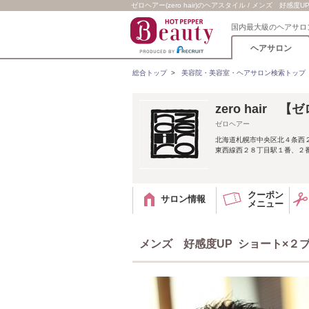
ゼロヘアー(zero hair)のヘアスタイル / メンズ 好感
国内最大級のヘアサロ
ヘアサロン
総合トップ
>
美容院・美容室・ヘアサロン検索トップ
zero hair 
ゼロヘアー
北海道札幌市中央区北４条西
東西線西２８丁目駅１番、２番出口
クーポン
サロン情報
メニュー
メンズ 好感度UP ショート×２