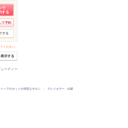
ンで
約する
して予約
クする
いてください。
を表示する
ービューティー
ートヘアのカットが得意なサロン
グレイカラー・白髪