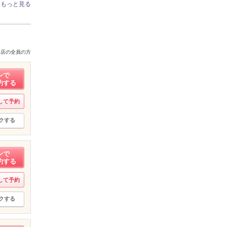
もっと見る
来店の全員の方
ンで
約する
して予約
クする
ンで
約する
して予約
クする