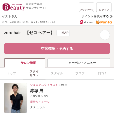
国内最大級の
サロン予約サイト
ブックマーク
ログイン
ゲストさん
ポイントを表示する
ポイントが1%たまる！
ポイントはサロン予約でつかえる！
zero hair 【ゼロ ヘアー】
MAP
空席確認・予約する
クーポン・メニュー
サロン情報
スタイ
トップ
スタイル
ブログ
口コミ
リスト
ジュニアスタイリスト
（歴5年）
赤塚 晟
アカツカ ジョウ
得意なイメージ
ナチュラル