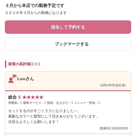
３月から本店での勤務予定です
２０２６年３月からの勤務になります
指名して予約する
ブックマークする
新着の高評価口コミ
Louさん
（女性/40代/会社員）
総合
5
★
★
★
★
★
雰囲気：
5
接客サービス：
5
技術・仕上がり：
5
メニュー・料金：
5
セットするのがすごくラクになりました～。
素敵なカラーと髪型にして頂きありがとうございます。
次回もよろしくお願いします！
[投稿日] 2026/05/28