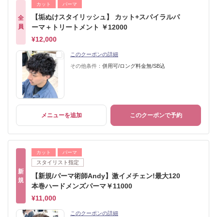
カット
パーマ
【垢ぬけスタイリッシュ】 カット+スパイラルパ
全
員
ーマ＋トリートメント ￥12000
¥12,000
このクーポンの詳細
その他条件：
併用可/ロング料金無/SB込
メニューを追加
このクーポンで予約
カット
パーマ
スタイリスト指定
新
【新規/パーマ術師Andy】激イメチェン!最大120
規
本巻ハードメンズパーマ￥11000
¥11,000
このクーポンの詳細