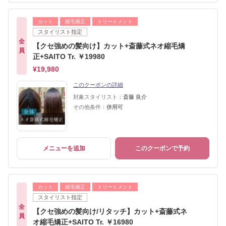
カット
縮毛矯正
トリートメント
スタイリスト指定
全
【クセ強めの髪向け】カット+斎藤式ネオ縮毛矯
員
正+SAITO Tr. ￥19980
¥19,980
このクーポンの詳細
対象スタイリスト：
斎藤 良介
その他条件：
併用可
メニューを追加
このクーポンで予約
カット
縮毛矯正
トリートメント
スタイリスト指定
全
【クセ強めの髪向け/リタッチ】カット+斎藤式ネ
員
オ縮毛矯正+SAITO Tr. ￥16980