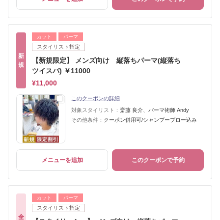
カット
パーマ
スタイリスト指定
新
【新規限定】 メンズ向け 縦落ちパーマ(縦落ち
規
ツイスパ) ￥11000
¥11,000
このクーポンの詳細
対象スタイリスト：
斎藤 良介、パーマ術師 Andy
その他条件：
クーポン併用可/シャンプーブロー込み
メニューを追加
このクーポンで予約
カット
パーマ
スタイリスト指定
全