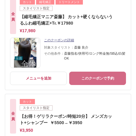
カット
縮毛矯正
トリートメント
スタイリスト指定
全
【縮毛矯正マニア斎藤】 カット+硬くならないう
員
るふわ縮毛矯正+Tr.￥17980
¥17,980
このクーポンの詳細
対象スタイリスト：
斎藤 良介
その他条件：
斎藤指名/併用可/ロング料金無/SB込/白髪
OK
メニューを追加
このクーポンで予約
カット
スタイリスト指定
全
【お得！ゲリラクーポン/時短20分】 メンズカッ
員
ト+シャンプー ￥5500→￥3950
¥3,950