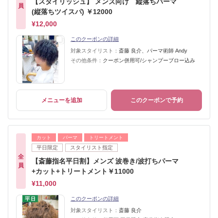
【スタイリッシュ】 メンズ向け 縦落ちパーマ
員
(縦落ちツイスパ) ￥12000
¥12,000
このクーポンの詳細
対象スタイリスト：
斎藤 良介、パーマ術師 Andy
その他条件：
クーポン併用可/シャンプーブロー込み
メニューを追加
このクーポンで予約
カット
パーマ
トリートメント
平日限定
スタイリスト指定
全
【斎藤指名平日割】メンズ 波巻き/波打ちパーマ
員
+カット+トリートメント￥11000
¥11,000
このクーポンの詳細
対象スタイリスト：
斎藤 良介