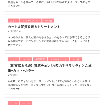
自然なカールを求めている方に。薬剤は追加料金でダメージレスのもの
にも変更可
カット
トリートメント
その他
カット＆髪質改善＆トリートメント
¥18,500～
うねりやクセ、傷んだ髪の毛をうるおいのあるヘアに改善できるよう試
みる施術です。カウンセリングと髪質診断してからお一人お一人に合わ
せたケアを。
カット
カラー
縮毛矯正
トリートメント
その他
【即実感＆持続】質感チェンジ♪髪の毛サラサラすとん施
術+カット+カラー
¥22,000
縮毛矯正程でもないけどトリートメントだけでも実感がわかない人向け
髪の構造を変化させコテ要らずの見た目と質感にチェンジさせます♪カッ
トカラー付
カット
パーマ