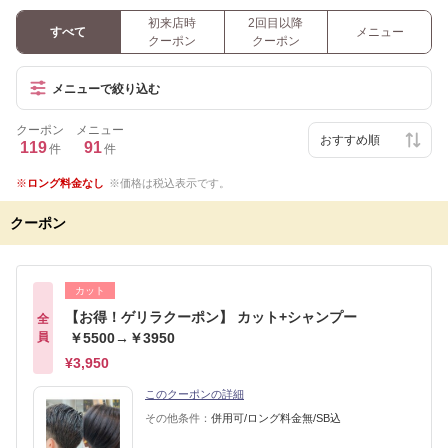
初来店時
2回目以降
すべて
メニュー
クーポン
クーポン
メニューで絞り込む
クーポン
メニュー
119
91
件
件
ロング料金なし
価格は税込表示です。
クーポン
カット
【お得！ゲリラクーポン】 カット+シャンプー
全
員
￥5500→￥3950
¥3,950
このクーポンの詳細
その他条件：
併用可/ロング料金無/SB込