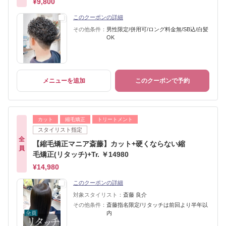
¥9,800
このクーポンの詳細
その他条件：
男性限定/併用可/ロング料金無/SB込/白髪
OK
メニューを追加
このクーポンで予約
カット
縮毛矯正
トリートメント
スタイリスト指定
全
【縮毛矯正マニア斎藤】カット+硬くならない縮
員
毛矯正(リタッチ)+Tr. ￥14980
¥14,980
このクーポンの詳細
対象スタイリスト：
斎藤 良介
その他条件：
斎藤指名限定/リタッチは前回より半年以
内