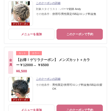
このクーポンの詳細
対象スタイリスト：
パーマ術師 Andy
その他条件：
併用可/男性限定/SB込/ロング料金無
メニューを追加
このクーポンで予約
カット
カラー
【お得！ゲリラクーポン】 メンズカット＋カラ
全
員
ー￥12000→ ￥6500
¥6,500
このクーポンの詳細
その他条件：
男性限定/併用可/ロング料金無/SB込/白髪
OK
メニューを追加
このクーポンで予約