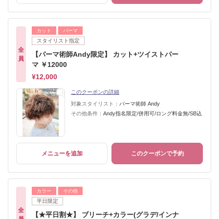
カット
パーマ
スタイリスト指定
全
【パーマ術師Andy限定】 カット+ツイストパー
員
マ ￥12000
¥12,000
このクーポンの詳細
対象スタイリスト：
パーマ術師 Andy
その他条件：
Andy指名限定/併用可/ロング料金無/SB込
メニューを追加
このクーポンで予約
カラー
その他
平日限定
全
【★平日割★】 ブリーチ+カラー(グラデ/インナ