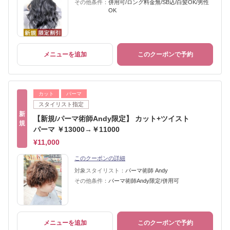
その他条件：
併用可/ロング料金無/SB込/白髪OK/男性
OK
メニューを追加
このクーポンで予約
カット
パーマ
スタイリスト指定
新
【新規/パーマ術師Andy限定】 カット+ツイスト
規
パーマ ￥13000→￥11000
¥11,000
このクーポンの詳細
対象スタイリスト：
パーマ術師 Andy
その他条件：
パーマ術師Andy限定/併用可
メニューを追加
このクーポンで予約