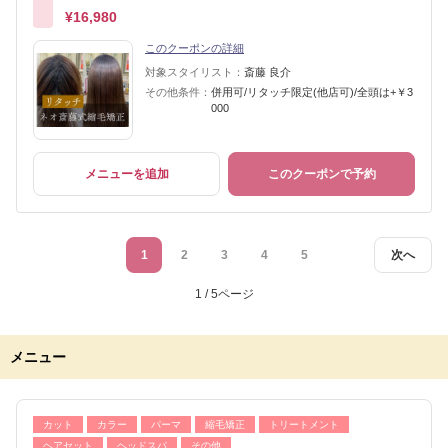
¥16,980
このクーポンの詳細
対象スタイリスト：
斎藤 良介
その他条件：
併用可/リタッチ限定(他店可)/全頭は+￥3
000
メニューを追加
このクーポンで予約
1
2
3
4
5
次へ
1 / 5ページ
メニュー
カット
カラー
パーマ
縮毛矯正
トリートメント
ヘアセット
ヘッドスパ
その他