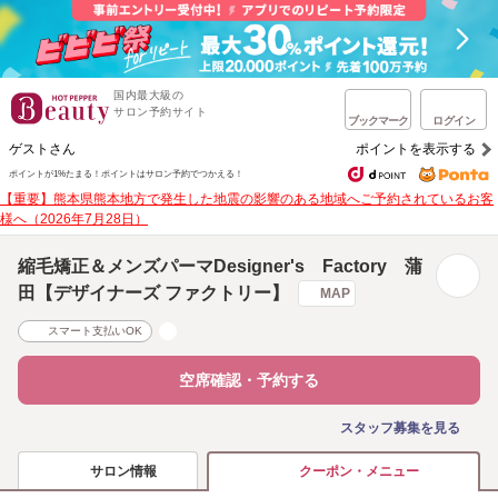
国内最大級の
サロン予約サイト
ブックマーク
ログイン
ゲストさん
ポイントを表示する
ポイントが1%たまる！
ポイントはサロン予約でつかえる！
【重要】熊本県熊本地方で発生した地震の影響のある地域へご予約されているお客
様へ（2026年7月28日）
縮毛矯正＆メンズパーマDesigner's Factory 蒲
田【デザイナーズ ファクトリー】
MAP
スマート支払いOK
空席確認・予約する
スタッフ募集を見る
サロン情報
クーポン・メニュー