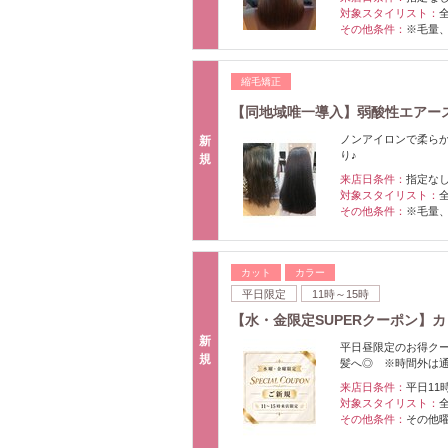
対象スタイリスト：
その他条件：
※毛量
縮毛矯正
【同地域唯一導入】弱酸性エアー
ノンアイロンで柔ら
新
り♪
規
来店日条件：
指定な
対象スタイリスト：
その他条件：
※毛量
カット
カラー
平日限定
11時～15時
【水・金限定SUPERクーポン】カ
新
平日昼限定のお得クー
規
髪へ◎ ※時間外は
来店日条件：
平日11
対象スタイリスト：
その他条件：
その他