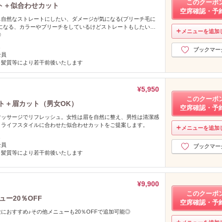
このクーポ
ト＋似合わせカット
空席確認・予
…自然なストレートにしたい、ダメージが気になる(ブリーチ毛に
気になる、カラーやブリーチをしているけどストレートもしたい…
メニューを追加
◎
し
ブックマー
全員
、髪質等により若干前後いたします
¥5,950
このクーポ
ット＋眉カット（男女OK）
空席確認・予
マッサージでリフレッシュ。女性は眉を自然に整え、男性は清潔感
・ライフスタイルに合わせた似合わせカットをご提案します。
メニューを追加
し
全員
ブックマー
、髪質等により若干前後いたします
¥9,900
このクーポ
ー20％OFF
空席確認・予
におすすめ♪その他メニューも20％OFFで追加可能◎