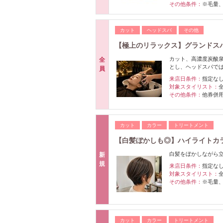
その他条件：
※毛量
カット
ヘッドスパ
その他
【極上のリラックス】グランドスパコ
カット、高濃度炭酸
全
とし、ヘッドスパで
員
来店日条件：
指定な
対象スタイリスト：
その他条件：
他券併
カット
カラー
トリートメント
【白髪ぼかしも◎】ハイライトカラ
白髪をぼかしながら立
新
規
来店日条件：
指定な
対象スタイリスト：
その他条件：
※毛量
カット
カラー
トリートメント