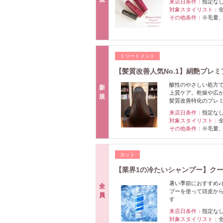
来店日条件：
指定な
対象スタイリスト：
その他条件：
※毛量
トリートメント
【髪質改善人気No.1】絹艶プレ
酸性のやさしい処方
新
上質ケア。乾燥や広
規
髪質改善特化のプレ
来店日条件：
指定な
対象スタイリスト：
その他条件：
※毛量
カット
【業界1の冷たいシャンプー】ク
暑い季節におすすめ♪
全
プーを使って頭皮か
員
す
来店日条件：
指定な
対象スタイリスト：