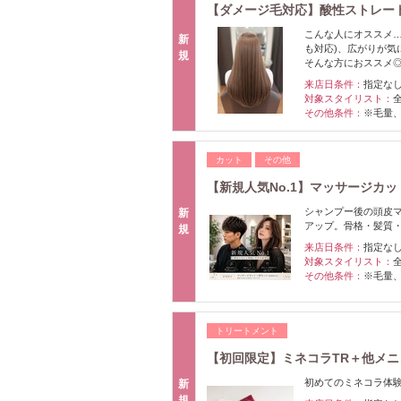
【ダメージ毛対応】酸性ストレー
こんな人にオススメ
新
も対応)、広がりが
規
そんな方におススメ
来店日条件：
指定な
対象スタイリスト：
その他条件：
※毛量
カット
その他
【新規人気No.1】マッサージカ
シャンプー後の頭皮
新
アップ。骨格・髪質
規
来店日条件：
指定な
対象スタイリスト：
その他条件：
※毛量
トリートメント
【初回限定】ミネコラTR＋他メニュ
初めてのミネコラ体験
新
規