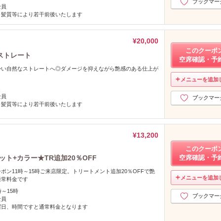
ブックマー
全員
、髪質等により若干前後いたします
¥20,000
このクーポ
ストレート
空席確認・予
かい自然なストレートへ◎ダメージを抑えながら艶感のある仕上が
メニューを追加
し
全員
ブックマー
、髪質等により若干前後いたします
¥13,200
このクーポ
ット+カラー★TR追加20％OFF
空席確認・予
ポン11時～15時ご来店限定。トリートメント追加20％OFFで艶
メニューを追加
通常料金です
時～15時
ブックマー
全員
曜日、時間ですと通常料金となります