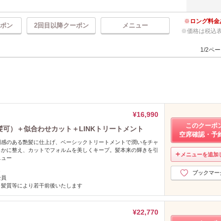
ロング料金
ポン
2回目以降クーポン
メニュー
価格は税込
1/2ペ
¥16,990
このクーポ
髪可）＋似合わせカット＋LINKトリートメント
空席確認・予
明感のある艶髪に仕上げ、ベーシックトリートメントで潤いをチャ
らかに整え、カットでフォルムを美しくキープ。髪本来の輝きを引
メニューを追加
ニュー
し
ブックマー
全員
、髪質等により若干前後いたします
¥22,770