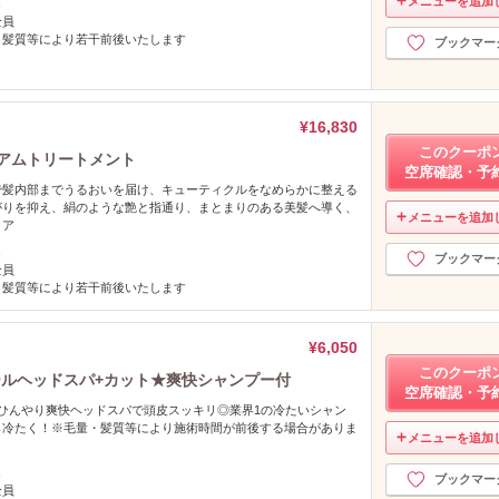
メニューを追加
し
全員
、髪質等により若干前後いたします
ブックマー
¥16,830
このクーポ
ミアムトリートメント
空席確認・予
で髪内部までうるおいを届け、キューティクルをなめらかに整える
がりを抑え、絹のような艶と指通り、まとまりのある美髪へ導く、
メニューを追加
ミア
し
ブックマー
全員
、髪質等により若干前後いたします
¥6,050
このクーポ
ールヘッドスパ+カット★爽快シャンプー付
空席確認・予
ひんやり爽快ヘッドスパで頭皮スッキリ◎業界1の冷たいシャン
ら冷たく！※毛量・髪質等により施術時間が前後する場合がありま
メニューを追加
し
ブックマー
全員