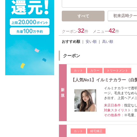
初来店時クー
すべて
32
42
クーポン
件
メニュー
件
おすすめ順
｜
安い順
｜
高い順
クーポン
カット
カラー
トリートメント
【人気No1】イルミナカラー（白
イルミナカラーで透
新
ージ。毛先までなめ
規
き出す、上質ヘアメ
来店日条件：
指定な
対象スタイリスト：
その他条件：
※毛量
カット
縮毛矯正