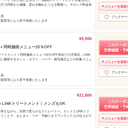
の力で内部から補修。思わず触れたくなる艶髪へ。※ロング料金有
メニューを追加
し
全員
ブックマー
、髪質等により若干前後いたします
¥5,500
このクーポ
＋同時施術メニュー20％OFF
空席確認・予
リートメント＋同時施術メニュー20％OFF初めての方限定。LINK
緒に施術するカット・カラー・パーマ・縮毛矯正などの対象メニュ
メニューを追加
し
ブックマー
全員
、髪質等により若干前後いたします
¥21,800
このクーポ
LINKトリートメント｜メンズもOK
空席確認・予
抑えながら、自然で柔らかなストレートへ。カットとLINKトリ
行うことで、まとまり・ツヤ・手触りまでワンランク上の仕上がり
メニューを追加
し