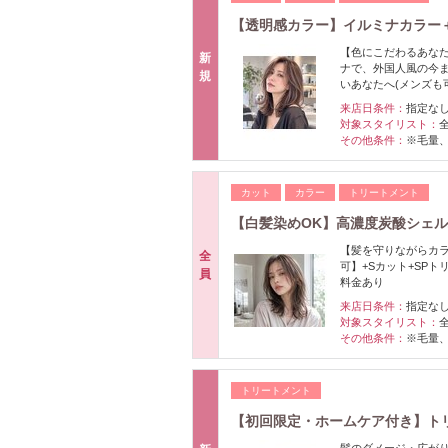
【透明感カラー】イルミナカラー＋
【色にこだわるあな
新
ナで、外国人風の今
規
いあなたへ(メンズも
来店日条件：
指定な
対象スタイリスト：
その他条件：
※毛量
カット
カラー
トリートメント
【白髪染めOK】高濃度炭酸シェル
【髪を守りながらカ
全
可】+Sカット+SP
員
料金あり
来店日条件：
指定な
対象スタイリスト：
その他条件：
※毛量
トリートメント
【初回限定・ホームケア付き】トリ
髪のダメージ・広が