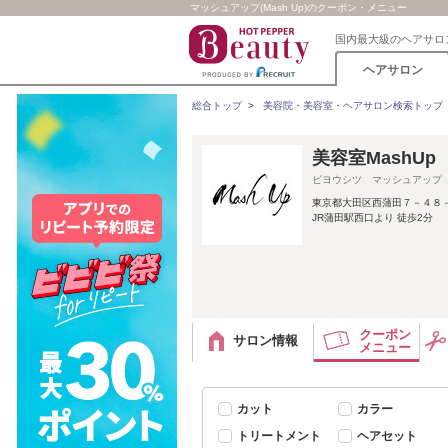
マッシュアップ(Mash Up)のクーポン・メニュー
国内最大級のヘアサロ
ヘアサロン
総合トップ
>
美容院・美容室・ヘアサロン検索トップ
美容室MashUp
ビヨウシツ マッシュアップ
東京都大田区西蒲田７－４８
JR蒲田駅西口より 徒歩2分
クーポン
サロン情報
メニュー
カット
カラー
トリートメント
ヘアセット