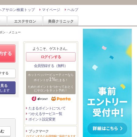
ヘアサロン検索トップ
マイページ
ヘルプ
ン
エステサロン
美容クリニック
ポン・メニュー
ようこそ、ゲストさん。
約する
ログインする
会員登録する（無料）
クする
ホットペッパービューティーなら
1%
ポイントが
たまる！
を見る
ためたポイントをつかっておとく
します
にサロンをネット予約！
たまるポイントについて
つかえるサービス一覧
ポイント設定変更
ブックマーク
ログインすると会員情報に保存できます