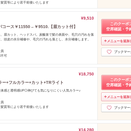
、髪質等により若干前後いたします
¥9,510
このクーポ
ース￥11550→￥9510.【眉カット付】
空席確認・予
泉、眉カット、ヘッドスパ。炭酸泉で髪の表面や、毛穴の汚れを落
は、頭皮の水分補修や、毛穴の汚れも落とし、水分補修します。
メニューを追加
し
全員
ブックマー
用不可
¥18,750
このクーポ
ー+フルカラー+カット+TRライト
空席確認・予
体感と透明感UP◎伸びても気になりにくい人気カラー♪
メニューを追加
し
全員
、髪質等により若干前後いたします
ブックマー
¥14,280