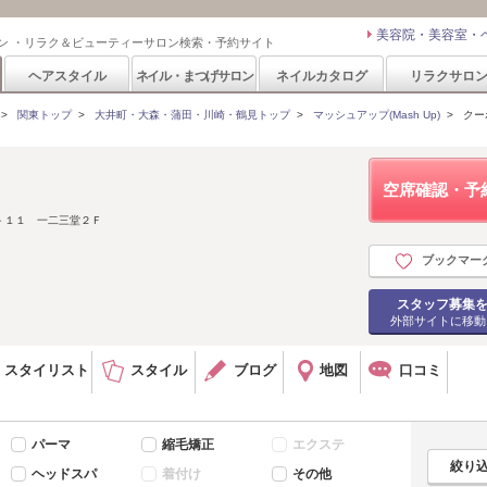
美容院・美容室・
ン ・リラク＆ビューティーサロン検索・予約サイト
ヘアスタイル
ネイル・まつげサロン
ネイルカタログ
リラクサロ
>
関東トップ
>
大井町・大森・蒲田・川崎・鶴見トップ
>
マッシュアップ(Mash Up)
>
クー
空席確認・予
－１１ 一二三堂２Ｆ
ブックマー
スタッフ募集
外部サイトに移動
スタイリスト
スタイル
ブログ
地図
口コミ
パーマ
縮毛矯正
エクステ
ヘッドスパ
着付け
その他