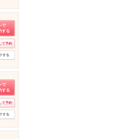
ンで
約する
して予約
クする
ンで
約する
して予約
クする