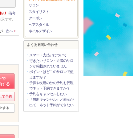
サロン
スタイリスト
あり
備考
クーポン
表示です。
ヘアスタイル
ージ
次へ
ネイルデザイン
よくある問い合わせ
スマート支払いについて
行きたいサロン・近隣のサロ
ンが掲載されていません
ポイントはどこのサロンで使
えますか？
ンで
子供や友達の分の予約も代理
約する
でネット予約できますか？
予約をキャンセルしたい
して予約
「無断キャンセル」と表示が
出て、ネット予約ができない
クする