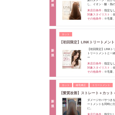
新
し、イオン・酸・熱
規
来店日条件：
指定な
対象スタイリスト：
その他条件：
※毛量
カット
【初回限定】LINKトリートメント
【初回限定】LINKト
新
トリートメントと一
規
ー
来店日条件：
指定な
対象スタイリスト：
その他条件：
※毛量
カット
縮毛矯正
トリートメント
【髪質改善】ストレート＋カット＋
ダメージやパサつきを
新
ートメントを同時に
規
に。
来店日条件：
指定な